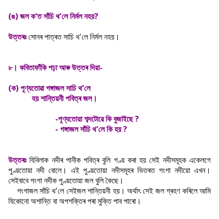
(ঙ) জল ক'ত সাঁচি থ'লে নিৰ্মল নহয়?
উত্তৰঃ
সোনৰ পাত্ৰত সাচি থ'লে নিৰ্মল নহয়।
৮। কবিতাফাঁকি পঢ়া আৰু উত্তৰ দিয়া-
(ক) পূণ্যতোৱা গঙ্গাজল সাচি থ'লে
হয় শান্তিয়নী পবিত্ৰ জল।
-পূণ্যতোয়া শব্দটোৱে কি বুজাইছে ?
- গঙ্গাজল সাঁচি থ'লে কি হয় ?
উত্তৰঃ
যিবিলাক নদীৰ পানীক পবিত্ৰ বুলি গণ্য় কৰা হয় সেই নদীসমূহক একেলগে
পুণ্য়তোয়া নদী বোলে। এই পুণ্য়তোয়া নদীসমূহৰ ভিতৰত গংগা নদীয়ো এখন।
সেইবাবে গংগা নদীক পুণ্য়তোয়া জল বুলি কৈছে।
গংগাজল সাঁচি থ'লে সেইজল শান্তিয়নী হয়। অৰ্থা
ৎ সেই জল গ্ৰহণ কৰিলে আমি
যিকোনো অশান্তি বা অপশক্তিৰ পৰা মুক্তি পাব পাৰো।