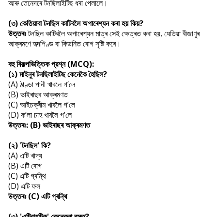
আৰু তেনেদৰে টনছিলাইটিছ ধৰা পেলালে।
(৩) কেতিয়াবা টনছিল কাটিবলৈ অপাৰেশ্যন কৰা হয় কিয়?
উত্তৰঃ
টনছিল কাটিবলৈ অপাৰেশ্যন মাত্ৰ সেই ক্ষেত্ৰত কৰা হয়, যেতিয়া বীজাণুৰ
আক্ৰমণে হৃদপিণ্ড বা কিডনিত ৰোগ সৃষ্টি কৰে।
বহু বিকল্পভিত্তিক প্রশ্ন (MCQ):
(১) মাইনুৰ টনছিলাইটিছ কেনেকৈ হৈছিল?
(A) ঠাণ্ডা পানী খাবলৈ গ’লে
(B) ভাইৰাছৰ আক্ৰমণত
(C) আইচক্ৰীম খাবলৈ গ’লে
(D) ক’লা চাহ খাবলৈ গ’লে
উত্তৰঃ: (B) ভাইৰাছৰ আক্ৰমণত
(২) 'টনছিল' কি?
(A) এটি খাদ্য
(B) এটি ৰোগ
(C) এটি গ্ৰন্থি
(D) এটি ফল
উত্তৰঃ (C) এটি গ্ৰন্থি
(৩) 'এন্টিবায়টিক' কেনেকুৱা বস্তু?