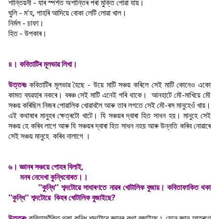
শান্তিয়নী - যাৰ স্পৰ্শত অশান্তিৰ পৰা মুক্তি পোৱা যায়।
ঘুলি - ম'হ, গাহৰি আদিয়ে বোকা লেটি লোৱা খাল।
নিৰ্মল - চাফা।
হিত - উপকাৰ।
৪। কবিতাটিৰ মূলভাৱ লিখা।
উত্তৰঃ
কবিতাটিৰ মূলভাৱ হৈছে - উয়ে মাটি সঞ্চয় কৰিলে সেই মাটি কোনেও একো
কামত ব্যৱহাৰ নকৰে। বৰঞ্চ সেই মাটি এনেই পৰি থাকে। আনহাটে মৌ-মাখিয়ে মৌ
সঞ্চয় কৰিছিল নিজৰ পোৱালিক খোৱাবলৈ আৰু তাৰ লগতে সেই মৌ-ৰস মানুহেওঁ খায়।
এই কথাষাৰ মানুহৰ ক্ষেত্ৰটো খাটে। যি সঞ্চয়ৰ দ্বাৰা হিত সাধন হয়। মানুহে সেই
সঞ্চয় হে কৰিব লাগে আৰু যি সঞ্চয়ৰ দ্বাৰা হিত সাধন নহয় আৰু উন্নতি কৰিব নোৱাৰে
সেই সঞ্চয় মানুহে কৰিব নালাগে ।
৬। জ্ঞানৰ সঞ্চয়ে পোহৰ বিলাই,
মনৰ নেদেখা কুন্ধিবোৰত।।
''কুন্ধি'' শব্দটোৱে সাধাৰণতে নাৱৰ খোটালিক বুজায়। কবিতাফাকিত থকা
''কুন্ধি'' শব্দটোৱে কিহৰ খোটালিক বুজাইছে?
উত্তৰঃ
কবিতাফাঁকিত থকা কুন্ধি শব্দটোৱে জ্ঞানৰ কথা বুজাইছে। যেনে জ্ঞান আহৰণে