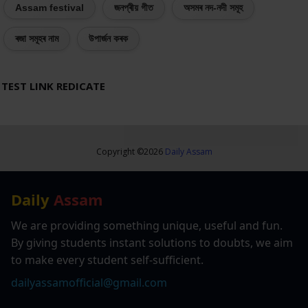
Assam festival
জনপ্ৰীয় গীত
অসমৰ নদ-নদী সমূহ
ৰজা সমূহৰ নাম
উপাৰ্জন কৰক
TEST LINK REDICATE
Copyright ©
2026
Daily Assam
Daily
Assam
We are providing something unique, useful and fun.
By giving students instant solutions to doubts, we aim
to make every student self-sufficient.
dailyassamofficial@gmail.com