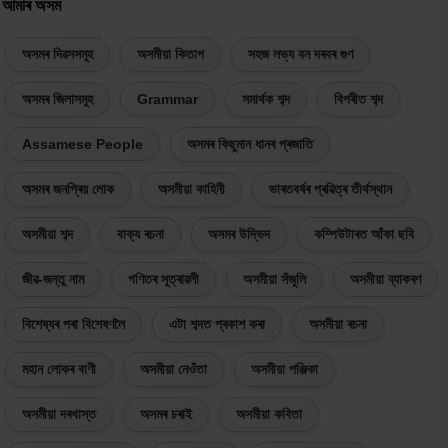
আমাৰ অসম
অসমৰ দিৱসসমূহ
অসমীয়া কিতাপ
সহজ লভ্য বন দৰবৰ গুণ
অসমৰ জিলাসমূহ
Grammar
সমাৰ্থক শব্দ
বিপৰীত শব্দ
Assamese People
অসমৰ কিছুমান ধানৰ প্ৰজাতি
অসমৰ জনপ্ৰিয় লোক
অসমীয়া কাহিনী
ভাৰতবৰ্ষৰ প্ৰৱিত্ৰ তীৰ্থস্থান
অসমীয়া শব্দ
বাক্য ৰচনা
অসমৰ উদ্ভিদ
কম্পিউটাৰত আঁকা ছবি
জীৱ-জন্তু নাম
গণিতৰ সূত্ৰাৱলী
অসমীয়া সঁজুলি
অসমীয়া ব্যাকৰণ
বিশেষ্যৰ পৰা বিশেষণলৈ
এটা শব্দত প্ৰকাশ কৰা
অসমীয়া ৰচনা
মহান লোকৰ বাণী
অসমীয়া নেওঁতা
অসমীয়া পঞ্জিকা
অসমীয়া দৰখাস্ত
অসমৰ চৰাই
অসমীয়া কবিতা