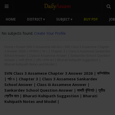
HOME
DISTRICT ▾
SUBJECT ▾
BUY PDF
JOB
No subjects found.
Create Your Profile
Home
Assam SVN 3 Assamese AM Ans
SVN Class 3 Assamese Chapter
3 Answer 2026 | কম্পিউটাৰ | পাঠ ৩ | Chapter 3 | Class 3 Assamese Sankardev
School Answer | Class iii Assamese Answer | Sankardev School Question
Answer | ভাৰতী কুঁহিপাঠ | তৃতীয় শ্ৰেণীৰ বাবে | Bharati Kuhipath Suggestion |
Bharati Kuhipath Notes and Model |
SVN Class 3 Assamese Chapter 3 Answer 2026 | কম্পিউটাৰ
| পাঠ ৩ | Chapter 3 | Class 3 Assamese Sankardev
School Answer | Class iii Assamese Answer |
Sankardev School Question Answer | ভাৰতী কুঁহিপাঠ | তৃতীয়
শ্ৰেণীৰ বাবে | Bharati Kuhipath Suggestion | Bharati
Kuhipath Notes and Model |