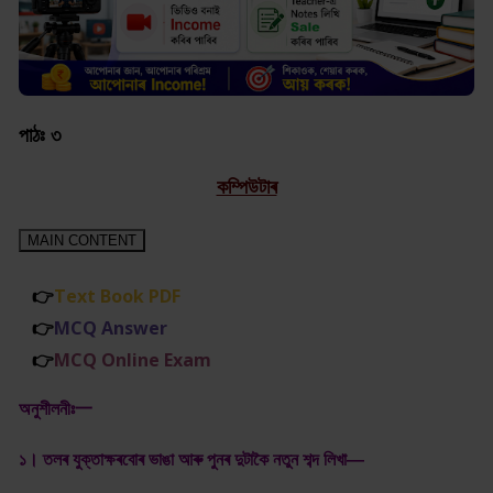
পাঠঃ ৩
কম্পিউটাৰ
MAIN CONTENT
👉
Text Book PDF
👉
MCQ Answer
👉
MCQ
Online Exam
অনুশীলনীঃ一
১। তলৰ যুক্তাক্ষৰবোৰ ভাঙা আৰু পুনৰ দুটাকৈ নতুন শব্দ লিখা―