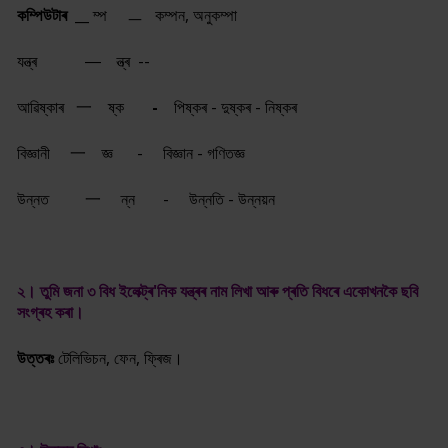
কম্পিউটাৰ __
ম্প ㅡ কম্পন, অনুকম্পা
যন্ত্ৰ ― ন্ত্ৰ --
আৱিষ্কাৰ 一 ষ্ক
-
পিষ্কৰ - দুষ্কৰ - নিষ্কৰ
বিজ্ঞানী 一
জ্ঞ
-
বিজ্ঞান - গণিত
জ্ঞ
উন্নত 一
ন্ন
-
উন্নতি - উন্নয়ন
২। তুমি জনা ৩ বিধ ইলেক্ট্ৰ'নিক যন্ত্ৰৰ নাম লিখা আৰু প্ৰতি বিধৰে একোখনকৈ ছবি
সংগ্ৰহ কৰা।
উত্তৰঃ
টেলিভিচন, ফেন, ফ্ৰিজ।