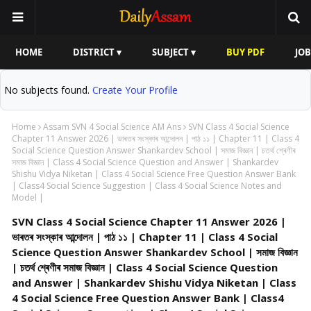
HOME
DISTRICT ▾
SUBJECT ▾
BUY PDF
JOB
No subjects found.
Create Your Profile
Home
Assam SVN 4 Social Science AM Ans
SVN Class 4 Social Science
Chapter 11 Answer 2026 | ভাৰতৰ সংস্কাৰ আন্দোলন | পাঠ ১১ | Chapter 11 | Class 4
Social Science Question Answer Shankardev School | সমাজ বিজ্ঞান | চতৰ্থ শ্ৰেণীৰ
সমাজ বিজ্ঞান | Class 4 Social Science Question and Answer | Shankardev
Shishu Vidya Niketan | Class 4 Social Science Free Question Answer Bank
| Class4 Social Science Suggestion | Class 4 Social Science Notes and
Model |
SVN Class 4 Social Science Chapter 11 Answer 2026 |
ভাৰতৰ সংস্কাৰ আন্দোলন | পাঠ ১১ | Chapter 11 | Class 4 Social
Science Question Answer Shankardev School | সমাজ বিজ্ঞান
| চতৰ্থ শ্ৰেণীৰ সমাজ বিজ্ঞান | Class 4 Social Science Question
and Answer | Shankardev Shishu Vidya Niketan | Class
4 Social Science Free Question Answer Bank | Class4