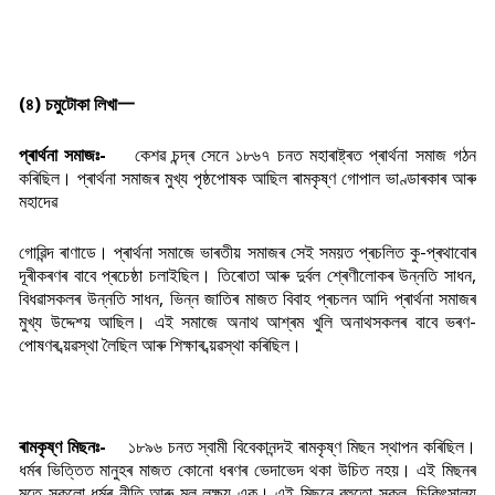
(৪) চমুটোকা লিখা一
প্ৰাৰ্থনা সমাজঃ-
কেশৱ চন্দ্ৰ সেনে ১৮৬৭ চনত মহাৰাষ্ট্ৰত প্ৰাৰ্থনা সমাজ গঠন
কৰিছিল। প্ৰাৰ্থনা সমাজৰ মুখ্য পৃষ্ঠপোষক আছিল ৰামকৃষ্ণ গোপাল ভাণ্ডাৰকাৰ আৰু
মহাদেৱ
গোৱিন্দ ৰাণাডে। প্ৰাৰ্থনা সমাজে ভাৰতীয় সমাজৰ সেই সময়ত প্ৰচলিত কু-প্ৰথাবোৰ
দূৰীকৰণৰ বাবে প্ৰচেষ্ঠা চলাইছিল। তিৰোতা আৰু দুৰ্বল শ্ৰেণীলোকৰ উন্নতি সাধন,
বিধৱাসকলৰ উন্নতি সাধন, ভিন্ন জাতিৰ মাজত বিবাহ প্ৰচলন আদি প্ৰাৰ্থনা সমাজৰ
মুখ্য উদ্দেশ্য় আছিল। এই সমাজে অনাথ আশ্ৰম খুলি অনাথসকলৰ বাবে ভৰণ-
পোষণৰ ব্য়ৱস্থা লৈছিল আৰু শিক্ষাৰ ব্য়ৱস্থা কৰিছিল।
ৰামকৃষ্ণ মিছনঃ-
১৮৯৬ চনত স্বামী বিবেকানন্দই ৰামকৃষ্ণ মিছন স্থাপন কৰিছিল।
ধৰ্মৰ ভিত্তিত মানুহৰ মাজত কোনো ধৰণৰ ভেদাভেদ থকা উচিত নহয়। এই মিছনৰ
মতে সকলো ধৰ্মৰ নীতি আৰু মূল লক্ষ্য় এক। এই মিছনে বহুতো স্কুল, চিকিৎসালয়