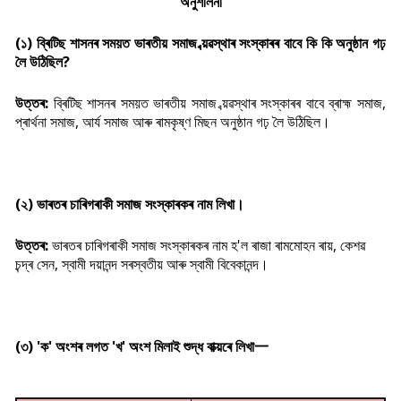
অনুশীলনী
(১) ব্ৰিটিছ শাসনৰ সময়ত ভাৰতীয় সমাজ ব্য়ৱস্থাৰ সংস্কাৰৰ বাবে কি কি অনুষ্ঠান গঢ়
লৈ উঠিছিল?
উত্তৰ:
ব্ৰিটিছ শাসনৰ সময়ত ভাৰতীয় সমাজ ব্য়ৱস্থাৰ সংস্কাৰৰ বাবে ব্ৰাহ্ম সমাজ,
প্ৰাৰ্থনা সমাজ, আৰ্য সমাজ আৰু ৰামকৃষ্ণ মিছন অনুষ্ঠান গঢ় লৈ উঠিছিল।
(২) ভাৰতৰ চাৰিগৰাকী সমাজ সংস্কাৰকৰ নাম লিখা।
উত্তৰ:
ভাৰতৰ চাৰিগৰাকী সমাজ সংস্কাৰকৰ নাম হ'ল
ৰাজা ৰামমোহন ৰায়,
কেশৱ
চন্দ্ৰ সেন,
স্বামী দয়ানন্দ সৰস্বতীয় আৰু
স্বামী বিবেকানন্দ।
(৩) 'ক' অংশৰ লগত 'খ' অংশ মিলাই শুদ্ধ বাক্য়ৰে লিখা一