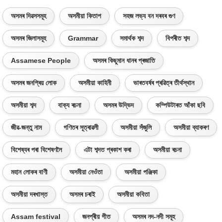
অসমৰ দিৱসসমূহ
অসমীয়া কিতাপ
সহজ লভ্য বন দৰবৰ গুণ
অসমৰ জিলাসমূহ
Grammar
সমাৰ্থক শব্দ
বিপৰীত শব্দ
Assamese People
অসমৰ কিছুমান ধানৰ প্ৰজাতি
অসমৰ জনপ্ৰিয় লোক
অসমীয়া কাহিনী
ভাৰতবৰ্ষৰ প্ৰৱিত্ৰ তীৰ্থস্থান
অসমীয়া শব্দ
বাক্য ৰচনা
অসমৰ উদ্ভিদ
কম্পিউটাৰত আঁকা ছবি
জীৱ-জন্তু নাম
গণিতৰ সূত্ৰাৱলী
অসমীয়া সঁজুলি
অসমীয়া ব্যাকৰণ
বিশেষ্যৰ পৰা বিশেষণলৈ
এটা শব্দত প্ৰকাশ কৰা
অসমীয়া ৰচনা
মহান লোকৰ বাণী
অসমীয়া নেওঁতা
অসমীয়া পঞ্জিকা
অসমীয়া দৰখাস্ত
অসমৰ চৰাই
অসমীয়া কবিতা
Assam festival
জনপ্ৰীয় গীত
অসমৰ নদ-নদী সমূহ