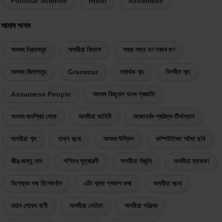
Political Science
Hindi
Assamese
আমাৰ অসম
অসমৰ দিৱসসমূহ
অসমীয়া কিতাপ
সহজ লভ্য বন দৰবৰ গুণ
অসমৰ জিলাসমূহ
Grammar
সমাৰ্থক শব্দ
বিপৰীত শব্দ
Assamese People
অসমৰ কিছুমান ধানৰ প্ৰজাতি
অসমৰ জনপ্ৰিয় লোক
অসমীয়া কাহিনী
ভাৰতবৰ্ষৰ প্ৰৱিত্ৰ তীৰ্থস্থান
অসমীয়া শব্দ
বাক্য ৰচনা
অসমৰ উদ্ভিদ
কম্পিউটাৰত আঁকা ছবি
জীৱ-জন্তু নাম
গণিতৰ সূত্ৰাৱলী
অসমীয়া সঁজুলি
অসমীয়া ব্যাকৰণ
বিশেষ্যৰ পৰা বিশেষণলৈ
এটা শব্দত প্ৰকাশ কৰা
অসমীয়া ৰচনা
মহান লোকৰ বাণী
অসমীয়া নেওঁতা
অসমীয়া পঞ্জিকা