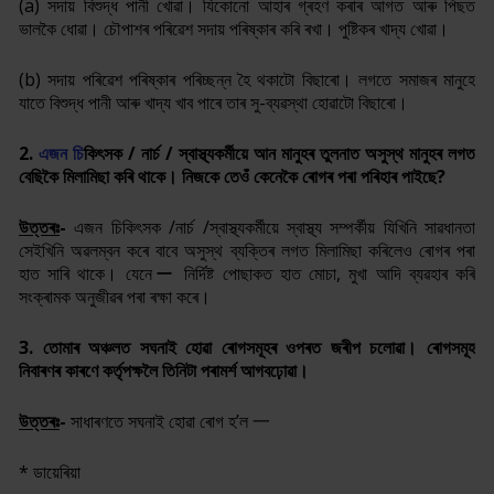
(a
) সদায় বিশুদ্ধ পানী খোৱা। যিকোনো আহাৰ গ্ৰহণ কৰাৰ আগত আৰু পিছত
ভালকৈ ধোৱা
। চৌ
পাশৰ পৰিৱেশ সদায় পৰিষ্কাৰ কৰি ৰখা। পুষ্টিকৰ খাদ্য খোৱা।
(b)
সদায় পৰিৱেশ পৰিষ্কাৰ পৰিচ্ছন্ন হৈ থকাটো বিছাৰো। লগতে সমাজৰ মানুহে
যাতে বিশুদ্ধ পানী আৰু খাদ্য খাব পাৰে তাৰ সু-ব্যৱস্থা হোৱাটো বিছাৰো।
2.
এজন চি
কি
ৎ
সক / নাৰ্চ / স্বাস্থ্যকৰ্মীয়ে
আন মানুহৰ তুলনাত অসুস্থ মানুহৰ লগত
বেছিকৈ মিলামিছা কৰি থাকে। নিজকে তেওঁ কেনেকৈ ৰোগৰ পৰা পৰিহাৰ পাইছে
?
উত্তৰঃ
-
এজন চিকিৎসক /নাৰ্চ /স্বাস্থ্যকৰ্মীয়ে স্বাস্থ্য সম্পৰ্কীয় যিখিনি সাৱধানতা
সেইখিনি অৱলম্বন কৰে বাবে অসুস্থ ব্যক্তিৰ লগত মিলামিছা কৰিলেও ৰোগৰ পৰা
হাত সাৰি থাকে। যেনেー নিৰ্দিষ্ট পোছাকত হাত মোচা, মুখা আদি ব্যৱহাৰ কৰি
সংক্ৰামক অনুজীৱৰ পৰা ৰক্ষা কৰে।
3. তোমাৰ অঞ্চলত সঘনাই হোৱা ৰোগসমূহৰ ওপৰত জৰীপ চলোৱা। ৰোগসমূহ
নিবাৰণৰ কাৰণে কৰ্তৃপক্ষলৈ তিনিটা পৰামৰ্শ আগবঢ়োৱা।
উত্তৰঃ
-
সাধাৰণতে সঘনাই হোৱা ৰোগ হ
’
ল 一
* ডায়েৰিয়া