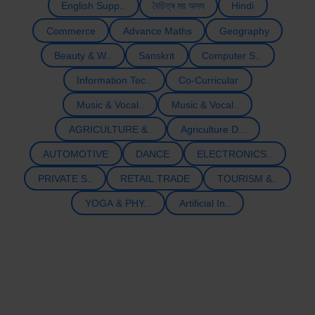
English Supp..
বৈচিত্ৰ ময় অসম
Hindi
Commerce
Advance Maths
Geography
Beauty & W..
Sanskrit
Computer S..
Information Tec..
Co-Curricular
Music & Vocal..
Music & Vocal..
AGRICULTURE &..
Agriculture D...
AUTOMOTIVE
DANCE
ELECTRONICS..
PRIVATE S..
RETAIL TRADE
TOURISM &..
YOGA & PHY...
Artificial In..