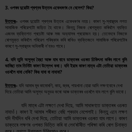
3. ওপৰৰ দুয়োটা প্ৰশ্নৰ উত্তৰ একেধৰণৰ নে বেলেগ
?
কিয়
?
উত্তৰঃ
-
ওপৰৰ দুয়োটা প্ৰশ্নৰ উত্তৰ একেধৰণৰ নহয়। কাৰণ সু-স্বাস্থ্যৰ লগত
সামাজিক পৰিৱেশটো জড়িত হৈ থাকে। কিন্তু নিজক ৰোগমুক্ত কৰিবলৈ ব্যক্তি
এজনৰ ব্যক্তিগত প্ৰচেষ্টা আৰু সজ অভ্যাসৰ প্ৰয়োজন হয়। তেনেদৰে নিজকে
ৰোগমুক্ত কৰিবলৈ পৰিৱেশ পৰিষ্কাৰ কৰি ৰাখিও ব্যক্তিজনে সামাজিক পৰিৱেশটোৰ
কাৰণে সু-স্বাস্থ্যৰ অধিকাৰী ন'হবও পাৰে।
4. যদি তুমি অসুস্থ হৈছা আৰু যাৰ বাবে ডাক্তৰৰ ওচৰত চি
কি
ৎসা কৰিব লাগে বুলি
ভাবিছা তাৰ তিনিটা কাৰণ উল্লেখ কৰা
।
যদি ইয়াৰ কাৰণ মাত্ৰ এটা তেতিয়া ডাক্তৰৰ
ওচৰলৈ যাবা নেকি
?
কিয় যাবা বা নাযাবা
?
উত্তৰঃ
-
যদি আমাৰ মূৰ কামোৰণি, কাহ, জ্বৰ, পায়খানা হোৱা আদি লক্ষণবোৰে দেখা
দিয়ে তেতিয়া আমি অসুস্থ অনুভৱ কৰো আৰু ডাক্তৰৰ ওচৰলৈ যাব লাগে বুলি ভাবো।
যদি মাত্ৰ এটা লক্ষণে দেখা দিয়ে, আমি সাধাৰণতে ডাক্তৰৰ ওচৰত
নাযাওঁ। কাৰণ ই আমাৰ শৰীৰত বেছি প্ৰভাব নেপেলাই। কিন্তু এনে লক্ষণ
যদি দীৰ্ঘদিন ধৰি দেখা দিয়ে, তেতিয়া আমি ডাক্তৰৰ ওচৰত যাব লাগে। কাৰণ
ডাক্তৰে লক্ষণৰ ওপৰত ভিত্তি কৰি
বা লেব
’
ৰটৰীত পৰিক্ষা কৰি ৰোগ চিনাক্ত
কৰে। লগতে উপযুক্ত চিকি
ৎ
সাও কৰে
।