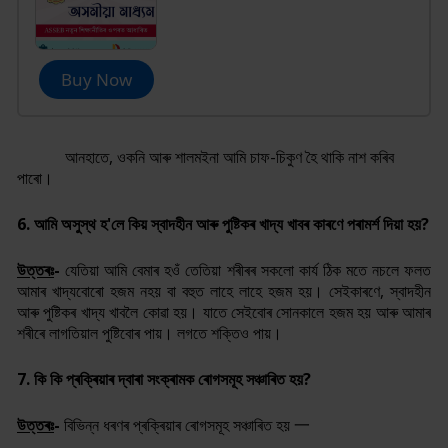
Buy Now
আনহাতে, ওকনি আৰু শালমইনা আমি চাফ-চিকুণ হৈ থাকি নাশ কৰিব
পাৰো।
6. আমি অসুস্থ হ'লে কিয় স্বাদহীন আৰু পুষ্টিকৰ খাদ্য খাবৰ কাৰণে পৰামৰ্শ দিয়া হয়
?
উত্তৰঃ
-
যেতিয়া আমি বেমাৰ হওঁ তেতিয়া শৰীৰৰ সকলো কাৰ্য ঠিক মতে নচলে ফলত
আমাৰ খাদ্যবোৰো হজম নহয় বা বহুত লাহে লাহে হজম হয়। সেইকাৰণে, স্বাদহীন
আৰু পুষ্টিকৰ খাদ্য খাবলৈ কোৱা হয়। যাতে সেইবোৰ সোনকালে হজম হয় আৰু আমাৰ
শৰীৰে লাগতিয়াল পুষ্টিবোৰ পায়। লগতে শক্তিও পায়।
7. কি কি প্ৰক্ৰিয়াৰ দ্বাৰা সংক্ৰামক ৰোগসমূহ সঞ্চাৰিত হয়
?
উত্তৰঃ
-
বিভিন্ন ধৰণৰ প্ৰক্ৰিয়াৰ ৰোগসমূহ সঞ্চাৰিত হয় 一