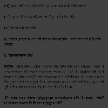
(ii) জ্বৰ, পানীলগা আদি হ'লে মুখ আৰু নাক ঢাকি ৰাখিব লাগে।
(iii) স্কুলৰ চাৰিওফালৰ পৰিৱেশ চাফ-চিকুণ কৰি ৰাখিব লাগিব।
(iv) বিশুদ্ধ পানি খাব লাগিব।
(v) স্কুলৰ চৌহদত ক'তো পানী জমা হ'ব দিব নালাগিব। যাতে তাত ম
হে কণী পাৰিব
নোৱাৰে।
9. অসংক্ৰাম্যকৰণ কি
?
উত্তৰঃ
-
আমাৰ শৰীৰত কোনো অণুজীৱ নাইবা ছিটাৰ দ্বাৰা ৰোগ প্ৰতিৰোধ ক্ষমতা বা
অসংক্ৰাম্যতাৰ সৃষ্টি কৰাকে অসংক্ৰাম্যকৰণ বোলে। ছিটা বা অণুজীৱৰ দ্বাৰা প্ৰাণী
দেহত অসংক্ৰাম্যতাৰ সৃষ্টি কৰাৰ ফলত দেহত থকা ৰোগ প্ৰতিৰোধক কোষবোৰে ৰোগৰ
বীজাণু ধ্বংস কৰি দেহক সুৰক্ষা দিয়ে আৰু ভৱিষ্যতে যাতে এই ধৰণৰ বীজাণুসমূহে ৰোগ
সৃষ্টি কৰিব নোৱাৰে তাৰ বাবে কিছুমান কোষ সঞ্চিত হৈ ৰৈ যায়।
10. তোমালোকৰ অঞ্চলৰ স্বাস্থ্যকেন্দ্ৰত অসংক্ৰাম্যকৰণৰ কি কি ব্যৱস্থা আছে
?
তোমালোকৰ অঞ্চলত কি কি ৰোগৰ প্ৰভুত্ব বেছি
?