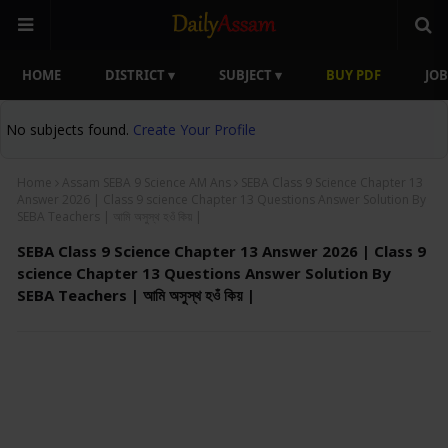
HOME
DISTRICT ▾
SUBJECT ▾
BUY PDF
JOB
No subjects found.
Create Your Profile
Home
Assam SEBA 9 Science AM Ans
SEBA Class 9 Science Chapter 13
Answer 2026 | Class 9 science Chapter 13 Questions Answer Solution By
SEBA Teachers | আমি অসুস্থ হওঁ কিয় |
SEBA Class 9 Science Chapter 13 Answer 2026 | Class 9
science Chapter 13 Questions Answer Solution By
SEBA Teachers | আমি অসুস্থ হওঁ কিয় |