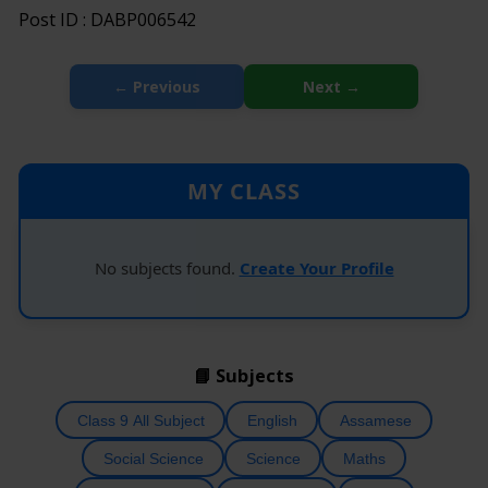
Post ID :
DABP006542
← Previous
Next →
MY CLASS
No subjects found.
Create Your Profile
📘 Subjects
Class 9 All Subject
English
Assamese
Social Science
Science
Maths