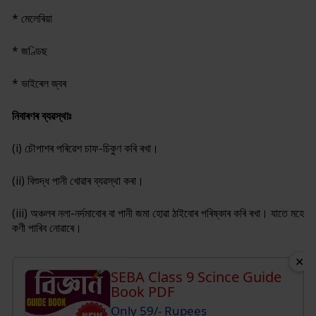
* মেলেৰিয়া
* জণ্ডিছ
* ভাইৰেল জ্বৰ
নিবাৰণৰ ব্যৱস্থাঃ
(i) চৌপাশৰ পৰিৱেশ চাফ-চিকুণ কৰি ৰখা।
(ii) বিশুদ্ধ পানী খোৱাৰ ব্যৱস্থা কৰা।
(iii) অঞ্চলৰ নলা-নৰ্দমাবোৰ বা পানী জমা হোৱা ঠাইবোৰ পৰিষ্কাৰ কৰি ৰখা। যাতে মহে
কণী পাৰিব নোৱাৰে।
✕
SEBA Class 9 Scince Guide
Book PDF
Only 59/- Rupees