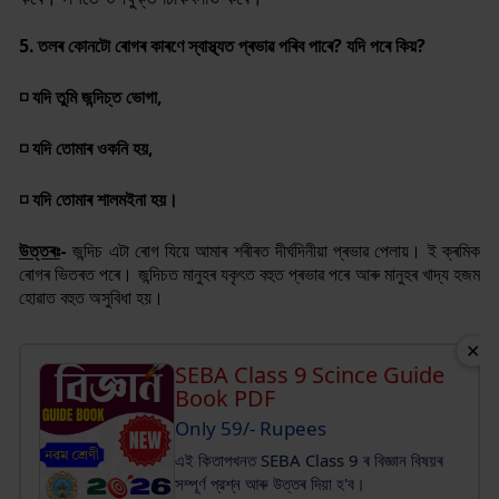
5. তলৰ কোনটো ৰোগৰ কাৰণে স্বাস্থ্যত প্ৰভাৱ পৰিব পাৰে
?
যদি পৰে কিয়
?
◽ যদি তুমি জন্দিচ্ত ভোগা,
◽ যদি তোমাৰ ওকনি হয়,
◽ যদি তোমাৰ শালমইনা হয়।
উত্তৰঃ
-
জন্দিচ এটা ৰোগ যিয়ে আমাৰ শৰীৰত দীৰ্ঘদিনীয়া প্ৰভাৱ পেলায়। ই ক্ৰমিক
ৰোগৰ ভিতৰত পৰে। জন্দিচত মানুহৰ যকৃৎত বহুত প্ৰভাৱ পৰে আৰু মানুহৰ খাদ্য হজম
হোৱাত বহুত অসুবিধা হয়।
✕
SEBA Class 9 Scince Guide
Book PDF
Only 59/- Rupees
এই কিতাপখনত SEBA Class 9 ৰ বিজ্ঞান বিষয়ৰ
সম্পূর্ণ প্রশ্ন আৰু উত্তৰ দিয়া হ'ব।