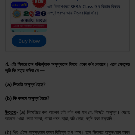
এই কিতাপখনত SEBA Class 9 ৰ বিজ্ঞান বিষয়ৰ
সম্পূর্ণ প্রশ্ন আৰু উত্তৰ দিয়া হ'ব।
Buy Now
4.
এটা শিশুৱে তাৰ পৰিচৰ্য্যাক অসুস্থতাৰ বিষয়ে একো ক
’
ব নোৱাৰে। এনে ক্ষেত্ৰত
তুমি কি সহায় কৰিবা যে 一
(
a
) শিশুটো অসুস্থ হৈছে
?
(
b
) কি কাৰণে অসুস্থ হৈছে
?
উত্তৰঃ
-
(
a
) শিশুটোৱে কৰা আচৰণ চাই ক'ব পৰা যাব যে, শিশুটো অসুস্থ। যেনেঃ
ভালকৈ খোৱা-লোৱা নকৰা, গাটো গৰম হোৱা, বমি হোৱা, কান্দি থকা ইত্যাদি।
(
b
) শিশু এটাৰ অসুস্থতাৰ কাৰণ বিভিন্ন হ'ব পাৰে। তাৰ ভিতৰত অসুস্থতাৰ কাৰণ