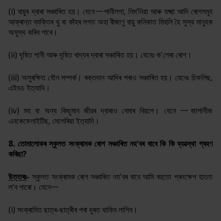
(i) বায়ুৰ দ্বাৰা সঞ্চাৰিত হয়। যেনে一পানীলগা, নিম
’
নিয়া আৰু যক্ষ্মা আদি ৰোগসমূহ
আক্ৰান্ত ব্যক্তিৰ থু বা কাঁহৰ লগত অহা বীজাণু বায়ু কনিকাত মিহলি হৈ সুস্থ মানুহক
অসুস্থ কৰিব পাৰে।
(ii) দূষিত পানী আৰু দূষিত খাদ্যৰ দ্বাৰা সঞ্চাৰিত হয়। যেনেঃ ক'লেৰা ৰোগ।
(iii) অসুৰক্ষিত যৌন সম্পৰ্ক। ৰক্তদান আদিৰ পৰাও সঞ্চাৰিত হয়। যেনেঃ চিফলিছ,
এইডচ ইত্যাদি।
(iv) মহ বা অন্য কিছুমান জীৱৰ দ্বাৰাও বেমাৰ বিয়পে। যেনে 一জাপানীজ
এনকেফেলাইটিছ, মেলেৰিয়া ইত্যাদি।
8. তোমালোকৰ স্কুলত সংক্ৰামক ৰোগ সঞ্চাৰিত নহ'ব
ৰ বাবে কি কি ব্যৱস্থা গ্ৰহণ
কৰিছা
?
উত্তৰঃ
-
স্কুলত সংক্ৰামক ৰোগ সঞ্চাৰিত নহ'ব
ৰ বাবে আমি বহুতো প্ৰদক্ষেপ হাতত
ল'ব পাৰো। যেনে一
(i) সংক্ৰামিত ছাত্ৰ-ছাত্ৰীৰ পৰা দূৰত থাকিব লাগিব।