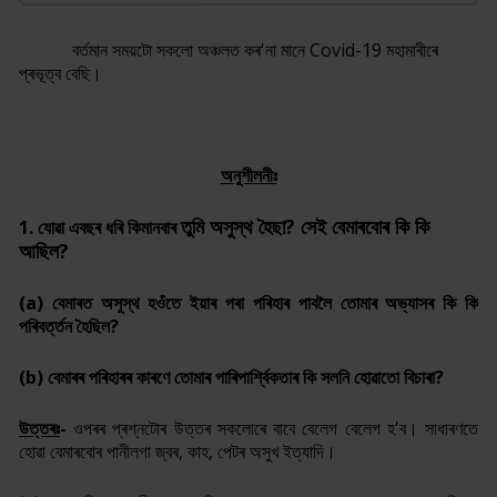
বৰ্তমান সময়টো সকলো অঞ্চলত কৰ'না মানে
Covid-
19 মহামাৰীৰে
প্ৰভূত্ব বেছি।
অনুশীলনীঃ
তুমি
অসুস্থ হৈছা
?
সেই বেমাৰবোৰ কি কি
1. যোৱা এবছৰ ধৰি কিমানবাৰ
আছিল
?
(a)
বেমাৰত অসুস্থ হওঁতে ইয়াৰ পৰা পৰিহাৰ পাবলৈ তোমাৰ অভ্যাসৰ কি কি
পৰিবৰ্ত্তন হৈছিল
?
(b)
বেমাৰৰ পৰিহাৰৰ কাৰণে তোমাৰ পাৰিপাৰ্শ্বিকতাৰ কি সলনি হোৱাতো বিচাৰা
?
উত্তৰঃ
-
ওপৰৰ প্ৰশ্নটোৰ উত্তৰ
সকলোৰে বাবে বেলেগ বেলেগ হ'ব। সাধাৰণতে
হোৱা বেমাৰবোৰ পানীলগা জ্বৰ, কাহ, পেটৰ অসুখ ইত্যাদি।