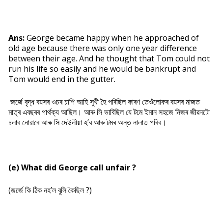
Ans:
George became happy when he approached of
old age because there was only one year difference
between their age. And he thought that Tom could not
run his life so easily and he would be bankrupt and
Tom would end in the gutter.
জৰ্জে বৃদ্ধ বয়সৰ ওচৰ চাপি আহি সুখী হৈ পৰিছিল কাৰণ তেওঁলোকৰ বয়সৰ মাজত
মাত্ৰ এবছৰৰ পাৰ্থক্য আছিল। আৰু সি ভাবিছিল যে টমে ইমান সহজে নিজৰ জীৱনটো
চলাব নোৱাৰে আৰু সি দেউলীয়া হ’ব আৰু টমৰ অন্ত নালাত পৰিব।
(e) What did George call unfair ?
(জর্জে কি ঠিক নহ’ল বুলি কৈছিল ?)