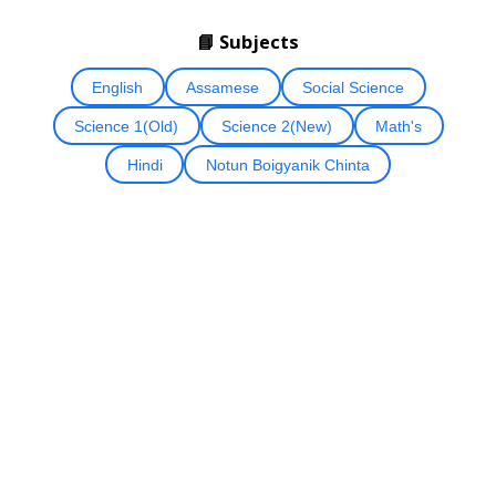
📘 Subjects
English
Assamese
Social Science
Science 1(Old)
Science 2(New)
Math's
Hindi
Notun Boigyanik Chinta