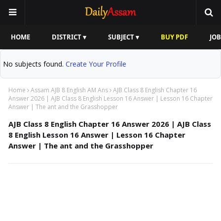
HOME
DISTRICT ▾
SUBJECT ▾
BUY PDF
JOB
No subjects found.
Create Your Profile
Home
Assam AJB 8 English AM Ans
AJB Class 8 English Chapter 16
Answer 2026 | AJB Class 8 English Lesson 16 Answer | Lesson 16 Chapter
Answer | The ant and the Grasshopper
AJB Class 8 English Chapter 16 Answer 2026 | AJB Class
8 English Lesson 16 Answer | Lesson 16 Chapter
Answer | The ant and the Grasshopper