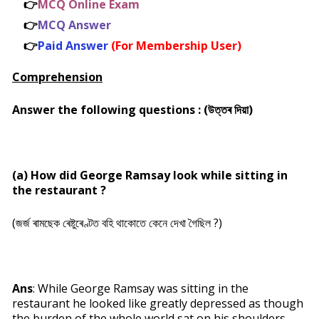
👉
MCQ Online Exam
👉
MCQ Answer
👉
Paid Answer
(For Membership User)
Comprehension
Answer the following questions : (উত্তৰ দিয়া)
(a) How did George Ramsay look while sitting in
the restaurant ?
(জর্জ ৰামছেক ৰেষ্টুৰেণ্টত বহি থাকোতে কেনে দেখা গৈছিল ?)
Ans
: While George Ramsay was sitting in the
restaurant he looked like greatly depressed as though
the burden of the whole world sat on his shoulders.