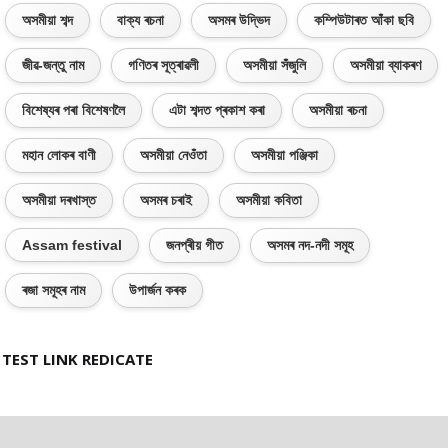
অসমীয়া শব্দ
বাক্য ৰচনা
অসমৰ উদ্ভিদ
কম্পিউটাৰত আঁকা ছবি
জীৱ-জন্তু নাম
গণিতৰ সূত্ৰাৱলী
অসমীয়া সঁজুলি
অসমীয়া ব্যাকৰণ
বিশেষ্যৰ পৰা বিশেষণলৈ
এটা শব্দত প্ৰকাশ কৰা
অসমীয়া ৰচনা
মহান লোকৰ বাণী
অসমীয়া নেওঁতা
অসমীয়া পঞ্জিকা
অসমীয়া দৰখাস্ত
অসমৰ চৰাই
অসমীয়া কবিতা
Assam festival
জনপ্ৰীয় গীত
অসমৰ নদ-নদী সমূহ
ৰজা সমূহৰ নাম
উপাৰ্জন কৰক
TEST LINK REDICATE