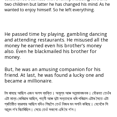
two children but latter he has changed his mind. As he
wanted to enjoy himself. So he left everything.
He passed time by playing, gambling dancing
and attending restaurants. He misused all the
money he earned even his brother’s money
also. Even he blackmailed his brother for
money.
But, he was an amusing companion for his
friend. At last, he was found a lucky one and
became a millionaire.
টম ৰামছে আছিল এজন অলস ব্যক্তি। অমূল্য আৰু অসন্মানজনক। যৌৱনত তেওঁৰ
এটা মান্য কেৰিয়াৰ আছিল, পত্নী আৰু দুটা সন্তানকে ধৰি পৰিয়াল এটাৰ সৈতে এটা
প্ৰতিষ্ঠিত ব্যৱসায় আছিল যদিও পিছলৈ তেওঁ নিজৰ মন সলনি কৰিছে। যেনেকৈ সি
আনন্দ ল’ব বিচাৰিছিল। সেয়ে তেওঁ সকলো এৰি থৈ গ’ল।