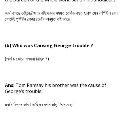
জৰ্জ ৰামছে ৰেষ্টুৰেণ্টখনত বহি থকাৰ সময়ত তেওঁক বহুত হতাশ যেন লাগিছিল যেন
গোটেই পৃথিৱীৰ বোজা তেওঁৰ কান্ধত বহি আছে।
(b) Who was Causing George trouble ?
(জৰ্জক কোনে সমস্যা দিছিল ?)
Ans:
Tom Ramsay his brother was the cause of
George’s trouble.
জৰ্জৰ বিপদৰ কাৰণ আছিল তেওঁৰ ভাতৃ টম ৰামছে।