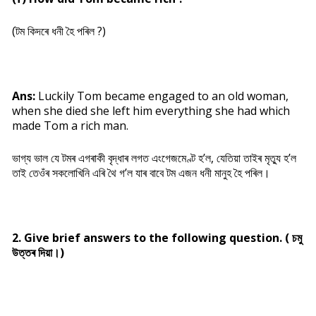
(টম কিদৰে ধনী হৈ পৰিল ?)
Ans:
Luckily Tom became engaged to an old woman,
when she died she left him everything she had which
made Tom a rich man.
ভাগ্য ভাল যে টমৰ এগৰাকী বৃদ্ধাৰ লগত এংগেজমেণ্ট হ’ল, যেতিয়া তাইৰ মৃত্যু হ’ল
তাই তেওঁৰ সকলোখিনি এৰি থৈ গ’ল যাৰ বাবে টম এজন ধনী মানুহ হৈ পৰিল।
2. Give brief answers to the following question. ( চমু
উত্তৰ দিয়া।)