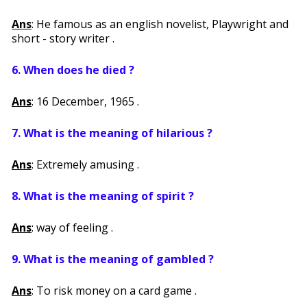
Ans
: He famous as an english novelist, Playwright and
short - story writer .
6. When does he died ?
Ans
: 16 December, 1965 .
7. What is the meaning of hilarious ?
Ans
: Extremely amusing .
8. What is the meaning of spirit ?
Ans
: way of feeling .
9. What is the meaning of gambled ?
Ans
: To risk money on a card game .