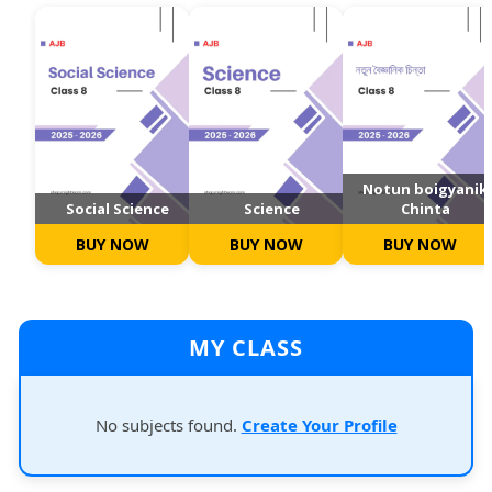
Notun boigyanik
Social Science
Science
Chinta
BUY NOW
BUY NOW
BUY NOW
MY CLASS
No subjects found.
Create Your Profile