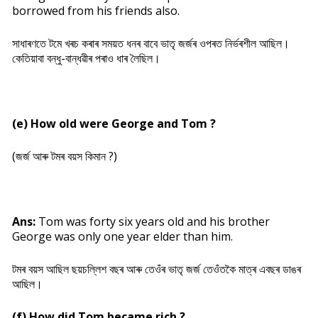
borrowed from his friends also.
সাধাৰণতে টমে খৰচ কৰাৰ সময়ত ধনৰ বাবে ভাতৃ জৰ্জৰ ওপৰত নিৰ্ভৰশীল আছিল।
কেতিয়াবা বন্ধু-বান্ধৱীৰ পৰাও ধাৰ লৈছিল।
(e) How old were George and Tom ?
(জৰ্জ আৰু টমৰ বয়স কিমান ?)
Ans:
Tom was forty six years old and his brother
George was only one year elder than him.
টমৰ বয়স আছিল ছয়চল্লিশ বছৰ আৰু তেওঁৰ ভাতৃ জৰ্জ তেওঁতকৈ মাত্ৰ এবছৰ ডাঙৰ
আছিল।
(f) How did Tom became rich ?