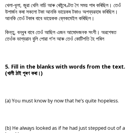
খেলা-ধূলা, জুৱা খেলি নাচি আৰু ৰেষ্টুৰেণ্টত গৈ সময় পাৰ কৰিছিল। তেওঁ
উপাৰ্জন কৰা সকলো টকা আনকি ভায়েকৰ টকাও অপব্যৱহাৰ কৰিছিল।
আনকি তেওঁ টকাৰ বাবে ভায়েকক ব্লেকমেইল কৰিছিল।
কিন্তু, বন্ধুৰ বাবে তেওঁ আছিল এজন আমোদজনক সংগী। অৱশেষত
তেওঁক ভাগ্যৱান বুলি পোৱা গ’ল আৰু তেওঁ কোটিপতি হৈ পৰিল
5. Fill in the blanks with words from the text.
(খালী ঠাই পূৰণ কৰা।)
(a) You must know by now that he’s quite hopeless.
(b) He always looked as if he had just stepped out of a