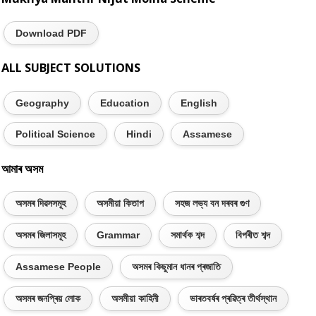
Download PDF
ALL SUBJECT SOLUTIONS
Geography
Education
English
Political Science
Hindi
Assamese
আমাৰ অসম
অসমৰ দিৱসসমূহ
অসমীয়া কিতাপ
সহজ লভ্য বন দৰবৰ গুণ
অসমৰ জিলাসমূহ
Grammar
সমাৰ্থক শব্দ
বিপৰীত শব্দ
Assamese People
অসমৰ কিছুমান ধানৰ প্ৰজাতি
অসমৰ জনপ্ৰিয় লোক
অসমীয়া কাহিনী
ভাৰতবৰ্ষৰ প্ৰৱিত্ৰ তীৰ্থস্থান