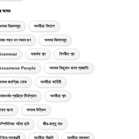
ৰ অসম
সমৰ দিৱসসমূহ
অসমীয়া কিতাপ
হজ লভ্য বন দৰবৰ গুণ
অসমৰ জিলাসমূহ
Grammar
সমাৰ্থক শব্দ
বিপৰীত শব্দ
Assamese People
অসমৰ কিছুমান ধানৰ প্ৰজাতি
সমৰ জনপ্ৰিয় লোক
অসমীয়া কাহিনী
াৰতবৰ্ষৰ প্ৰৱিত্ৰ তীৰ্থস্থান
অসমীয়া শব্দ
াক্য ৰচনা
অসমৰ উদ্ভিদ
ম্পিউটাৰত আঁকা ছবি
জীৱ-জন্তু নাম
ণিতৰ সূত্ৰাৱলী
অসমীয়া সঁজুলি
অসমীয়া ব্যাকৰণ