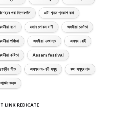
িশেষ্যৰ পৰা বিশেষণলৈ
এটা শব্দত প্ৰকাশ কৰা
সমীয়া ৰচনা
মহান লোকৰ বাণী
অসমীয়া নেওঁতা
সমীয়া পঞ্জিকা
অসমীয়া দৰখাস্ত
অসমৰ চৰাই
সমীয়া কবিতা
Assam festival
নপ্ৰীয় গীত
অসমৰ নদ-নদী সমূহ
ৰজা সমূহৰ নাম
পাৰ্জন কৰক
T LINK REDICATE