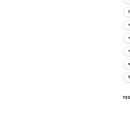
ব
অ
অ
অ
জ
উ
TES