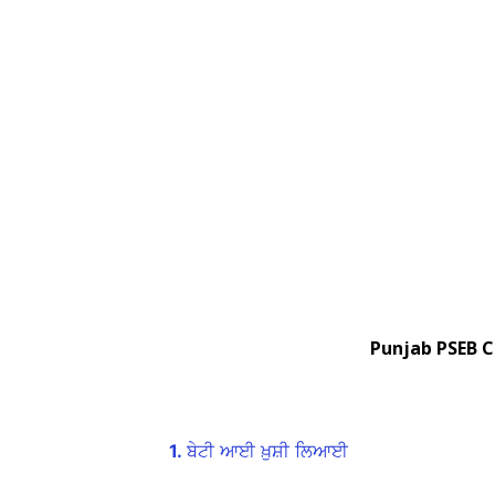
Punjab PSEB C
1.
ਬੇਟੀ ਆਈ ਖ਼ੁਸ਼ੀ ਲਿਆਈ