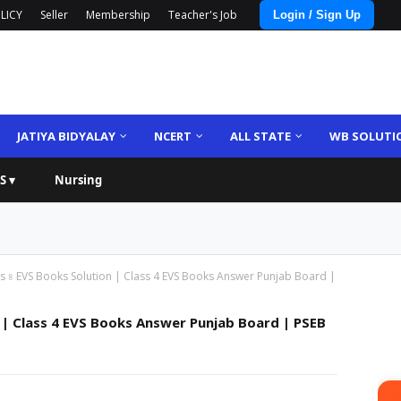
LICY
Seller
Membership
Teacher's Job
Login / Sign Up
JATIYA BIDYALAY
NCERT
ALL STATE
WB SOLUTI
S ▾
Nursing
s ৪ EVS Books Solution | Class 4 EVS Books Answer Punjab Board |
 | Class 4 EVS Books Answer Punjab Board | PSEB