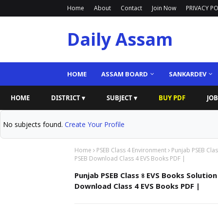
Home
About
Contact
Join Now
PRIVACY PO
Daily Assam
HOME
ASSAM BOARD
SANKARDEV
HOME
DISTRICT ▾
SUBJECT ▾
BUY PDF
JOB
No subjects found.
Create Your Profile
Home
PSEB Class 4 Environment
Punjab PSEB Clas
PSEB Download Class 4 EVS Books PDF |
Punjab PSEB Class ৪ EVS Books Solution
Download Class 4 EVS Books PDF |