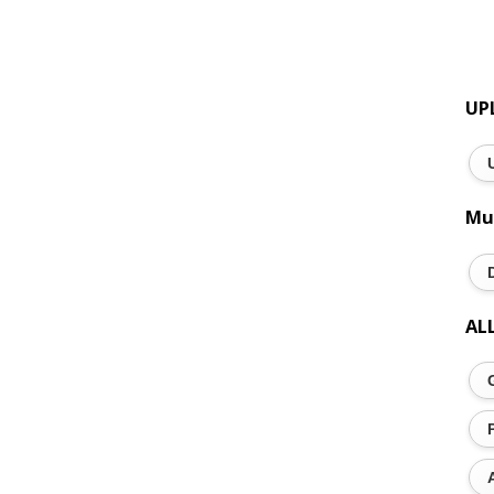
UP
Mu
AL