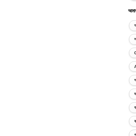
আমা
অ
স
অ
ভ
ব
ক
গ