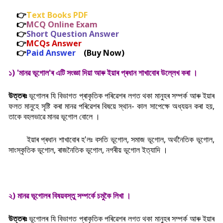
👉
Text Books PDF
👉
MCQ Online Exam
👉
Short Question Answer
👉
MCQs Answer
👉
Paid Answer
(
Buy Now
)
১) 'মানৱ ভূগোল'ৰ এটি সংজ্ঞা দিয়া আৰু ইয়াৰ প্ৰধান শাখাবোৰ উল্লেখ কৰা ।
উত্তৰঃ
ভূগোলৰ যি বিভাগত প্ৰাকৃতিক পৰিৱেশৰ লগত থকা মানুহৰ সম্পৰ্ক আৰু ইয়াৰ
ফলত মানুহে সৃষ্টি কৰা মানৱ পৰিৱেশৰ বিষয়ে স্থান- কাল সাপেক্ষে অধ্যয়ন কৰা হয়,
তাকে বহলভাৱে মানৱ ভূগোল বোলে ।
ইয়াৰ প্ৰধান শাখাবোৰ হ'লঃ বসতি ভূগোল, সমাজ ভূগোল, অৰ্থনৈতিক ভূগোল,
সাংস্কৃতিক ভূগোল, ৰাজনৈতিক ভূগোল, নগৰীয় ভূগোল ইত্যাদি ।
২) মানৱ ভূগোলৰ বিষয়বস্তু সম্পৰ্কে চমুকৈ লিখা ।
উত্তৰঃ
ভূগোলৰ যি বিভাগত প্ৰাকৃতিক পৰিৱেশৰ লগত থকা মানুহৰ সম্পৰ্ক আৰু ইয়াৰ