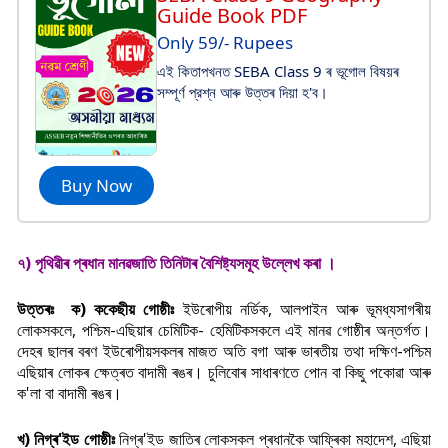
Guide Book PDF
Only 59/- Rupees
এই কিতাপখনত SEBA Class 9 ৰ ভূগোল বিষয়ৰ
সম্পূর্ণ প্রশ্ন আৰু উত্তৰ দিয়া হ'ব।
Buy Now
৭) পৃথিৱীৰ প্ৰধান মানৱজাতি তিনিটাৰ বৈশিষ্ট্যসমূহ উল্লেখ কৰা ।
উত্তৰঃ ক) ককেছীয় গোষ্ঠীঃ
ইউৰোপীয় নৰ্ডিক, আলপাইন আৰু ভূমধ্যসাগৰীয়
লোকসকলে, পশ্চিম-এছিয়াৰ চেমিটিক- হেমিটিকসকলে এই মানৱ গোষ্ঠীৰ অন্তৰ্গত।
দেহৰ ছালৰ বৰণ ইউৰোপীয়সকলৰ মাজত অতি বগা আৰু ভাৰতীয় তথা দক্ষিণ-পশ্চিম
এছিয়াৰ লোকৰ ক্ষেত্ৰত বাদামী ৰঙৰ। চুলিবোৰ সাধাৰণতে পোন বা কিছু পকোৱা আৰু
ক'লা বা বাদামী ৰঙৰ।
খ) নিগ্ৰ'ইড গোষ্ঠীঃ
নিগ্ৰ'ইড
জাতিৰ লোকসকল প্ৰধানকৈ আফ্ৰিকা মহাদেশ, এছিয়া