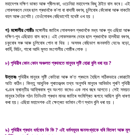
মহাদেশৰ দক্ষিণ ভাৰত আৰু শ্ৰীলংকা, ওচেনিয়া মহাদেশৰ কিছু ঠাইত বাস কৰে। এই
লোকসকলে দেহৰ ছাল প্ৰধানকৈ ক'লা বা বাদামী বৰণৰ, চুলিবোৰ কেঁকোৰা আৰু নাকটো
বহল আৰু চেপেটা। তেওঁলোকৰ বেছিভাগেই যথেষ্ট ওখ হয় ।
গ) মঙ্গোলীয় গোষ্ঠীঃ
মঙ্গোলীয়
জাতিৰ লোকসকল প্ৰধানকৈ মধ্য আৰু পূব এছিয়া আৰু
দক্ষিণ-পূব এছিয়াত বাস কৰে। এই লোকসকলৰ দেহৰ ছাল প্ৰধানকৈ হালধীয়া বৰণৰ,
চকুবোৰ সৰু আৰু চুলিবোৰ পোন বা থিয় । অসমৰ বেছিভাগ জনবসতি যেনেঃ বড়ো,
কাৰ্বি, মিচিং, গাৰো আদি মূলত মংগোলীয় গোষ্ঠীৰ লোক ।
৮) পৃথিৱীৰ কোন কোন অঞ্চলত প্ৰথমতে মানুহৰ সৃষ্টি হোৱা বুলি ধৰা হয় ?
উত্তৰঃ
পৃথিৱীৰ মানুহৰ সৃষ্টি কেতিয়া আৰু ক'ত প্ৰথমে হৈছিল সঠিকভাৱে কোৱাটো
অতি কঠিন। কিন্তু আধুনিক পূৰাতত্ত্বৰ তথ্য অনুসৰি মানুহৰ আবিৰ্ভাব পূৰণি পৃথিৱী
খণ্ডৰ ক্ৰান্তীয় আফ্ৰিকাৰ পূব অংশত কমেও এক লাখ বছৰ আগতে। সেই সময়ত
মানুহৰ দৈহিক গঠন তিনিওটা প্ৰধান মানৱ জাতিৰ সংমিশ্ৰিত ৰূপহে আছিল বুলি ধাৰণা
কৰা হয়। এছিয়া মহাদেশক এই ক্ষেত্ৰত বৰ্তমান গৌণ স্থান বুলি ধৰা হয় ।
৯) পৃথিৱীৰ প্ৰধান ধৰ্মবোৰ কি কি ? এই ধৰ্মসমূহৰ জনসংখ্যাকে ধৰি বিতৰণ আৰু মূল