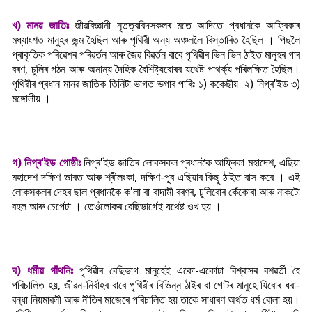
খ) মানৱ জাতিঃ
জীৱবিজ্ঞানী নৃতত্ববিদসকলৰ মতে আদিতে প্ৰধানকৈ আফ্ৰিকাৰ
মধ্যাংশত মানুহৰ জন্ম হৈছিল আৰু পৃথিৱী অন্য অঞ্চললৈ বিস্তাৰিত হৈছিল । পিছলৈ
প্ৰাকৃতিক পৰিৱেশৰ পৰিৱৰ্তন আৰু জৈৱ বিৱৰ্তন বাবে পৃথিৱীৰ ভিন ভিন ঠাইত মানুহৰ গাৰ
বৰণ, চুলিৰ গঠন আৰু অনান্য দৈহিক বৈশিষ্ট্যবোৰৰ যথেষ্ট পাথৰ্ক্য পৰিলক্ষিত হৈছিল।
পৃথিৱীৰ প্ৰধান মানৱ জাতিক তিনিটা ভাগত ভগাব পাৰিঃ ১) ককেছীয় ২) নিগ্ৰ'ইড ৩)
মঙ্গোলীয় ।
গ) নিগ্ৰ'ইড গোষ্ঠীঃ
নিগ্ৰ'ইড জাতিৰ লোকসকল প্ৰধানকৈ আফ্ৰিকা মহাদেশ, এছিয়া
মহাদেশ দক্ষিণ ভাৰত আৰু শ্ৰীলংকা, দক্ষিণ-পূব এছিয়াৰ কিছু ঠাইত বাস কৰে । এই
লোকসকলৰ দেহৰ ছাল প্ৰধানকৈ ক'লা বা বাদামী বৰণৰ, চুলিবোৰ কেঁকোৰা আৰু নাকটো
বহল আৰু চেপেটা । তেওঁলোকৰ বেছিভাগেই যথেষ্ট ওখ হয় ।
ঘ) ধৰ্মীয় গাঁথনিঃ
পৃথিৱীৰ বেছিভাগ মানুহেই একো-একোটা বিশ্বাসৰ বশৱৰ্তী হৈ
পৰিচালিত হয়, জীৱন-নিৰ্বাহৰ বাবে পৃথিৱীৰ বিভিন্ন ঠাইৰ বা গোটৰ মানুহে যিবোৰ ধৰা-
বন্ধা নিয়মাৱলী আৰু নীতিৰ মাজেৰে পৰিচালিত হয় তাকে সাধাৰণ অৰ্থত ধৰ্ম বোলা হয়।