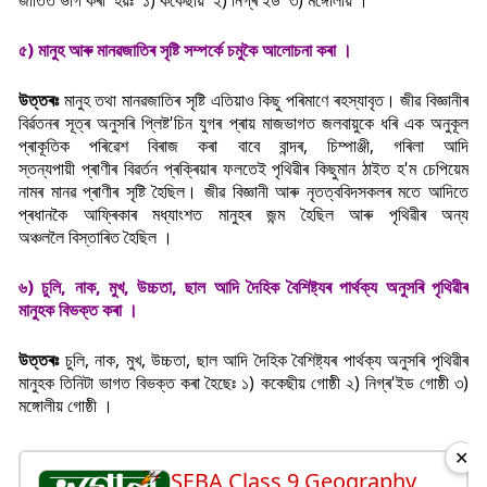
জাতিত ভাগ কৰা হয়ঃ ১) ককেছীয় ২) নিগ্ৰ'ইড ৩) মঙ্গোলীয় ।
৫) মানুহ আৰু মানৱজাতিৰ সৃষ্টি সম্পৰ্কে চমুকৈ আলোচনা কৰা ।
উত্তৰঃ
মানুহ তথা মানৱজাতিৰ সৃষ্টি এতিয়াও কিছু পৰিমাণে ৰহস্যাবৃত। জীৱ বিজ্ঞানীৰ
বিৰ্ৱতনৰ সূত্ৰ অনুসৰি প্লিষ্ট'চিন যুগৰ প্ৰায় মাজভাগত জলবায়ুকে ধৰি এক অনুকূল
প্ৰাকূতিক পৰিৱেশ বিৰাজ কৰা বাবে বান্দৰ, চিম্পাঞ্জী, গৰিলা আদি
স্তন্যপায়ী
প্ৰাণীৰ
বিৱৰ্তন প্ৰক্ৰিয়াৰ ফলতেই পৃথিৱীৰ কিছুমান ঠাইত হ'ম চেপিয়েম
নামৰ মানৱ প্ৰাণীৰ সৃষ্টি হৈছিল। জীৱ বিজ্ঞানী আৰু নৃতত্ববিদসকলৰ মতে আদিতে
প্ৰধানকৈ আফ্ৰিকাৰ মধ্যাংশত মানুহৰ জন্ম হৈছিল আৰু পৃথিৱীৰ অন্য
অঞ্চললৈ
বিস্তাৰিত
হৈছিল ।
৬) চুলি, নাক, মুখ, উচ্চতা, ছাল আদি দৈহিক বৈশিষ্ট্যৰ পাৰ্থক্য অনুসৰি পৃথিৱীৰ
মানুহক বিভক্ত কৰা ।
উত্তৰঃ
চুলি, নাক, মুখ, উচ্চতা, ছাল আদি দৈহিক বৈশিষ্ট্যৰ পাৰ্থক্য অনুসৰি পৃথিৱীৰ
মানুহক তিনিটা ভাগত বিভক্ত কৰা হৈছেঃ ১) ককেছীয় গোষ্ঠী ২) নিগ্ৰ'ইড গোষ্ঠী ৩)
মঙ্গোলীয় গোষ্ঠী ।
✕
SEBA Class 9 Geography