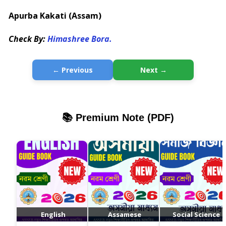
Apurba Kakati (Assam)
Check By:
Himashree Bora.
← Previous
Next →
📚 Premium Note (PDF)
English
Assamese
Social Science