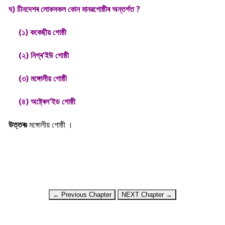
ঘ) চীনদেশৰ লোকসকল কোন মানৱগোষ্ঠীৰ অন্তৰ্গত ?
(১) ককেছীয় গোষ্ঠী
(২) নিগ্ৰ'ইউ গোষ্ঠী
(৩) মঙ্গোলীয় গোষ্ঠী
(৪) অষ্ট্ৰেল'ইড গোষ্ঠী
উত্তৰঃ
মঙ্গোলীয় গোষ্ঠী ।
← Previous Chapter
NEXT Chapter →