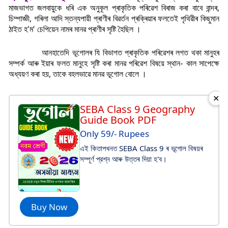
মাজভাগত জলবায়ুকে ধৰি এক অনুকূল প্ৰাকৃতিক পৰিৱেশ বিৰাজ কৰা বাবে বান্দৰ,
চিম্পাজ্ঞী, গৰিলা আদি স্তন্যপায়ী প্ৰাণীৰ বিৱৰ্তন প্ৰক্ৰিয়াৰ ফলতেই পৃথিৱীৰ কিছুমান
ঠাইত হ'ম' চেপিয়েন নামৰ মানৱ প্ৰাণীৰ সৃষ্টি হৈছিল ।
আনহাতেদি ভূগোলৰ যি বিভাগত প্ৰাকৃতিক পৰিৱেশৰ লগত থকা মানুহৰ
সম্পৰ্ক আৰু ইয়াৰ ফলত মানুহে সৃষ্টি কৰা মানৱ পৰিৱেশ বিষয়ে স্থান- কাল সাপেক্ষে
অধ্যয়ণ কৰা হয়, তাকে বহলভাৱে মানৱ ভূগোল বোলে ।
✕
SEBA Class 9 Geography
Guide Book PDF
Only 59/- Rupees
এই কিতাপখনত SEBA Class 9 ৰ ভূগোল বিষয়ৰ
সম্পূর্ণ প্রশ্ন আৰু উত্তৰ দিয়া হ'ব।
Buy Now