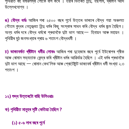
পৃথিৱীত বহু ধৰ্মাৱলম্বী লোকে বাস কৰে । ইয়াৰ ভিতৰত হিন্দু, ইছলাম, খ্ৰীষ্টান আদি
উল্লেখযোগ্য ।
ঙ) বৌদ্ধ ধৰ্মঃ
আজিৰ পৰা ২৫০০ বছৰ পূৰ্বে উত্তৰ ভাৰতৰ বৌদ্ধ গয়া অঞ্চলত
গৌতম বুদ্ধৰ নেতৃত্ত্বত হিন্দু ধৰ্মৰ কিছু সংস্কাৰ সাধন কৰি বৌদ্ধ ধৰ্মৰ জন্ম হৈছিল।
অন্য ধৰ্মৰ দৰে বৌদ্ধ ধৰ্মৰো প্ৰধানকৈ দুটা ভাগ আছে一 হিনায়ন আৰু মহায়ন ।
পৃথিৱীৰ মুঠ জনসংখ্যাৰ প্ৰায় ৬ শতাংশ বৌদ্ধধৰ্মী ।
চ) ভাৰতবৰ্ষত খ্ৰীষ্টান ধৰ্মীয় লোকঃ
আজিৰ পৰা দুহেজাৰ বছৰ পূৰ্বে ইউৰোপৰ গ্ৰীক
আৰু ৰোমান সভ্যতাক কেন্দ্ৰ কৰি খ্ৰীষ্টান ধৰ্মৰ আৱিৰ্ভাৱ হৈছিল । এই ধৰ্মৰ প্ৰধানকৈ
দুটা ভাগ আছে 一 ৰোমান কেথ'লিক আৰু প্ৰোটেষ্টান্ট ভাৰতবৰ্ষ খ্ৰীষ্টান ধৰ্মী সংখ্যা ২.৩
শতাংশ ।
১২) শুদ্ধ উত্তৰটো বাছি উলিওৱাঃ
ক) পৃথিৱীত মানুহৰ সৃষ্টি কেতিয়া হৈছিল ?
(১) ৫-৬ লাখ বছৰ পূৰ্বে