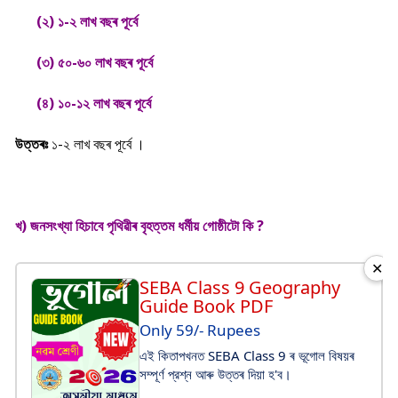
(২) ১-২ লাখ বছৰ পূৰ্বে
(৩) ৫০-৬০ লাখ বছৰ পূৰ্বে
(৪) ১০-১২ লাখ বছৰ পূৰ্বে
উত্তৰঃ
১-২ লাখ বছৰ পূৰ্বে ।
খ) জনসংখ্যা হিচাবে পৃথিৱীৰ বৃহত্তম ধৰ্মীয় গোষ্ঠীটো কি ?
✕
SEBA Class 9 Geography
Guide Book PDF
Only 59/- Rupees
এই কিতাপখনত SEBA Class 9 ৰ ভূগোল বিষয়ৰ
সম্পূর্ণ প্রশ্ন আৰু উত্তৰ দিয়া হ'ব।