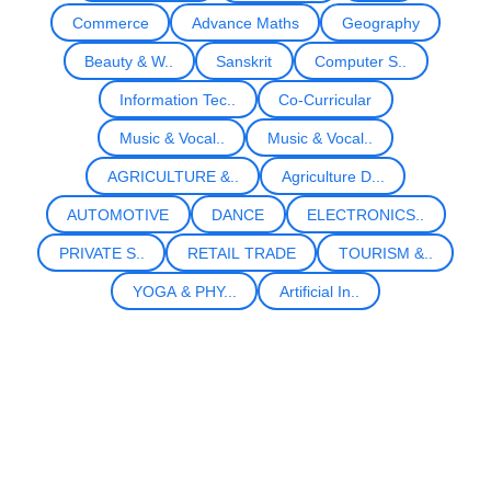
Commerce
Advance Maths
Geography
Beauty & W..
Sanskrit
Computer S..
Information Tec..
Co-Curricular
Music & Vocal..
Music & Vocal..
AGRICULTURE &..
Agriculture D...
AUTOMOTIVE
DANCE
ELECTRONICS..
PRIVATE S..
RETAIL TRADE
TOURISM &..
YOGA & PHY...
Artificial In..