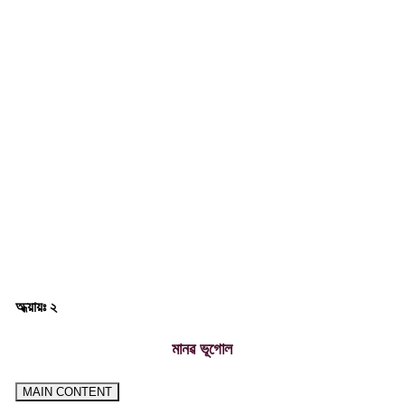
অধ্য়ায়ঃ ২
মানৱ ভূগোল
MAIN CONTENT