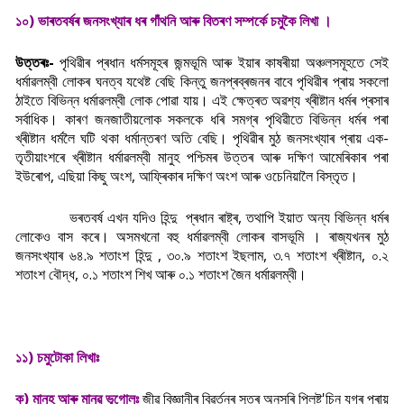
১০) ভাৰতবৰ্ষৰ জনসংখ্যাৰ ধৰ গাঁথনি আৰু বিতৰণ সম্পৰ্কে চমুকৈ লিখা ।
উত্তৰঃ-
পৃথিৱীৰ প্ৰধান ধৰ্মসমূহৰ জন্মভূমি আৰু ইয়াৰ কাষৰীয়া অঞ্চলসমূহতে সেই
ধৰ্মাৱলম্বী লোকৰ ঘনত্ব যথেষ্ট বেছি কিন্তু জনপ্ৰব্ৰজনৰ বাবে পৃথিৱীৰ প্ৰায় সকলো
ঠাইতে বিভিন্ন ধৰ্মাৱলম্বী লোক পোৱা যায়। এই ক্ষেত্ৰত অৱশ্য খ্ৰীষ্টান ধৰ্মৰ প্ৰসাৰ
সৰ্বাধিক। কাৰণ জনজাতীয়লোক সকলকে ধৰি সমগ্ৰ পৃথিৱীতে বিভিন্ন ধৰ্মৰ পৰা
খ্ৰীষ্টান ধৰ্মলৈ ঘটি থকা ধৰ্মান্তৰণ অতি বেছি। পৃথিৱীৰ মুঠ জনসংখ্যাৰ প্ৰায় এক-
তৃতীয়াংশৰে খ্ৰীষ্টান ধৰ্মাৱলম্বী মানুহ পশ্চিমৰ উত্তৰ আৰু দক্ষিণ আমেৰিকাৰ পৰা
ইউৰোপ, এছিয়া কিছু অংশ, আফ্ৰিকাৰ দক্ষিণ অংশ আৰু ওচেনিয়ালৈ বিস্তৃত।
ভৰতবৰ্ষ এখন যদিও হিন্দু প্ৰধান ৰাষ্ট্ৰ, তথাপি ইয়াত অন্য বিভিন্ন ধৰ্মৰ
লোকেও বাস কৰে। অসমখনো বহু ধৰ্মাৱলম্বী লোকৰ বাসভূমি । ৰাজ্যখনৰ মুঠ
জনসংখ্যাৰ ৬৪.৯ শতাংশ হিন্দু , ৩০.৯ শতাংশ ইছলাম, ৩.৭ শতাংশ খ্ৰীষ্টান, ০.২
শতাংশ বৌদ্ধ, ০.১ শতাংশ শিখ আৰু ০.১ শতাংশ জৈন ধৰ্মাৱলম্বী।
১১) চমুটোকা লিখাঃ
ক) মানুহ আৰু মানৱ ভূগোলঃ
জীৱ বিজ্ঞানীৰ বিৱৰ্তনৰ সূত্ৰ অনুসৰি প্লিষ্ট'চিন যুগৰ প্ৰায়