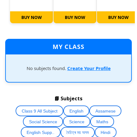
BUY NOW
BUY NOW
BUY NOW
MY CLASS
No subjects found.
Create Your Profile
📘 Subjects
Class 9 All Subject
English
Assamese
Social Science
Science
Maths
English Supp..
বৈচিত্ৰ ময় অসম
Hindi