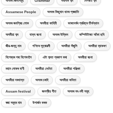
অসমৰ জিলাসমূহ
Grammar
সমাৰ্থক শব্দ
বিপৰীত শব্দ
Assamese People
অসমৰ কিছুমান ধানৰ প্ৰজাতি
অসমৰ জনপ্ৰিয় লোক
অসমীয়া কাহিনী
ভাৰতবৰ্ষৰ প্ৰৱিত্ৰ তীৰ্থস্থান
অসমীয়া শব্দ
বাক্য ৰচনা
অসমৰ উদ্ভিদ
কম্পিউটাৰত আঁকা ছবি
জীৱ-জন্তু নাম
গণিতৰ সূত্ৰাৱলী
অসমীয়া সঁজুলি
অসমীয়া ব্যাকৰণ
বিশেষ্যৰ পৰা বিশেষণলৈ
এটা শব্দত প্ৰকাশ কৰা
অসমীয়া ৰচনা
মহান লোকৰ বাণী
অসমীয়া নেওঁতা
অসমীয়া পঞ্জিকা
অসমীয়া দৰখাস্ত
অসমৰ চৰাই
অসমীয়া কবিতা
Assam festival
জনপ্ৰীয় গীত
অসমৰ নদ-নদী সমূহ
ৰজা সমূহৰ নাম
উপাৰ্জন কৰক