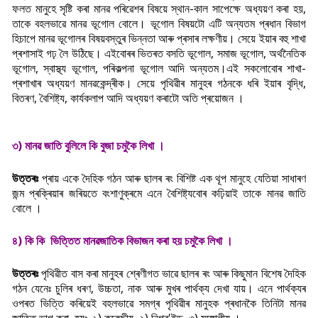
ফলত মানুহে সৃষ্টি কৰা মানৱ পৰিৱেশৰ বিষয়ে স্থান-কাল সাপেক্ষে অধ্যয়ণ কৰা হয়,
তাকে বহলভাৱে মানৱ ভূগোল বোলে। ভূগোল বিষয়টো এটি অন্যতম প্ৰধান বিভাগ
হিচাপে মানৱ ভূগোলৰ বিষয়বস্তুৰ ভিন্নতা আৰু প্ৰসাৰ লক্ষণীয়। সেয়ে ইয়াৰ বহু শাখা
প্ৰশাসাই গঢ় লৈ উঠিছে। এইবোৰৰ ভিতৰত বসতি ভূগোল, সমাজ ভূগোল, অৰ্থনৈতিক
ভূগোল, স্বাস্থ্য ভূগোল, পৰিকল্পনা ভূগোল আদি অন্যতম।এই সকলোবোৰ শাখা-
প্ৰশাখাৰ অধ্যয়ণ মানৱকেন্দ্ৰীক। সেয়ে পৃথিৱীৰ মানুহৰ গঠনকে ধৰি ইয়াৰ বৃদ্ধি,
বিতৰণ, বৈশিষ্ট্য, কাৰ্যকলাপ আদি অধ্যয়ণ কৰাটো অতি প্ৰয়োজন ।
৩) মানৱ জাতি বুলিলে কি বুজা চমুকৈ লিখা ।
উত্তৰঃ
প্ৰায় একে দৈহিক গঠন আৰু ছালৰ ৰং বিশিষ্ট এক থূপ মানুহে যেতিয়া সাধাৰণ
জন্ম প্ৰক্ৰিয়াৰ জৰিয়তে বংশাণুক্ৰমে এনে বৈশিষ্ট্যবোৰ কঢ়িয়াই তাকে মানৱ জাতি
বোলে ।
৪) কি কি ভিত্তিত মানৱজাতিক বিভাজন কৰা হয় চমুকৈ লিখা ।
উত্তৰঃ
পৃথিৱীত বাস কৰা মানুহৰ শ্ৰেণীগত ভাৱে ছালৰ ৰং আৰু কিছুমান বিশেষ দৈহিক
গঠন যেনেঃ চুলিৰ ধৰণ, উচ্চতা, নাক আৰু মুখৰ পাৰ্থক্য দেখা যায়। এনে পাৰ্থক্যৰ
ওপৰত ভিত্তি কৰিয়েই বহলভাৱে সমগ্ৰ পৃথিৱীৰ মানুহক প্ৰধানকৈ তিনিটা মানৱ