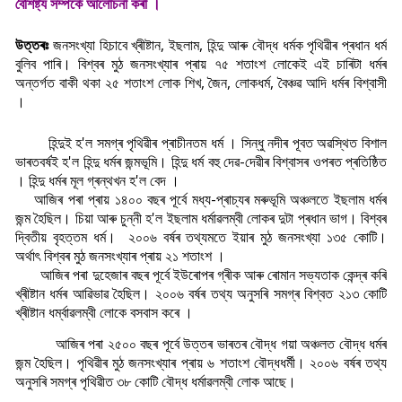
বৈশিষ্ট্য সম্পৰ্কে আলোচনা কৰা ।
উত্তৰঃ
জনসংখ্যা হিচাবে খ্ৰীষ্টান, ইছলাম, হিন্দু আৰু বৌদ্ধ ধৰ্মক পৃথিৱীৰ প্ৰধান ধৰ্ম
বুলিব পাৰি। বিশ্বৰ মুঠ জনসংখ্যাৰ প্ৰায় ৭৫ শতাংশ লোকেই এই চাৰিটা ধৰ্মৰ
অন্তৰ্গত বাকী থকা ২৫ শতাংশ লোক শিখ, জৈন, লোকধৰ্ম, বৈঞ্চৱ আদি ধৰ্মৰ বিশ্বাসী
।
হিন্দুই হ'ল সমগ্ৰ পৃথিৱীৰ প্ৰাচীনতম ধৰ্ম । সিন্ধু নদীৰ পূবত অৱস্থিত বিশাল
ভাৰতবৰ্ষই হ'ল হিন্দু ধৰ্মৰ জন্মভূমি। হিন্দু ধৰ্ম বহু দেৱ-দেৱীৰ বিশ্বাসৰ ওপৰত প্ৰতিষ্ঠিত
। হিন্দু ধৰ্মৰ মূল গ্ৰন্থখন হ'ল বেদ ।
আজিৰ পৰা প্ৰায় ১৪০০ বছৰ পূৰ্বে মধ্য-প্ৰাচ্যৰ মৰুভূমি অঞ্চলতে ইছলাম ধৰ্মৰ
জন্ম হৈছিল। চিয়া আৰু চুন্নী হ'ল ইছলাম ধৰ্মাৱলম্বী লোকৰ দুটা প্ৰধান ভাগ। বিশ্বৰ
দ্বিতীয় বৃহত্তম ধৰ্ম। ২০০৬ বৰ্ষৰ তথ্যমতে ইয়াৰ মুঠ জনসংখ্যা ১৩৫ কোটি।
অৰ্থা
ৎ
বিশ্বৰ মুঠ জনসংখ্যাৰ প্ৰায় ২১ শতাংশ ।
আজিৰ পৰা দুহেজাৰ বছৰ পূৰ্বে ইউৰোপৰ গ্ৰীক আৰু ৰোমান সভ্যতাক কেন্দ্ৰ কৰি
খ্ৰীষ্টান ধৰ্মৰ আৱিভাৱ হৈছিল। ২০০৬ বৰ্ষৰ তথ্য অনুসৰি সমগ্ৰ বিশ্বত ২১৩ কোটি
খ্ৰীষ্টান ধৰ্ম্বাৱলম্বী লোকে বসবাস কৰে ।
আজিৰ পৰা ২৫০০ বছৰ পূৰ্বে উত্তৰ ভাৰতৰ বৌদ্ধ গয়া অঞ্চলত বৌদ্ধ ধৰ্মৰ
জন্ম হৈছিল। পৃথিৱীৰ মুঠ জনসংখ্যাৰ প্ৰায় ৬ শতাংশ বৌদ্ধধৰ্মী। ২০০৬ বৰ্ষৰ তথ্য
অনুসৰি সমগ্ৰ পৃথিৱীত ৩৮ কোটি বৌদ্ধ ধৰ্মাৱলম্বী লোক আছে।