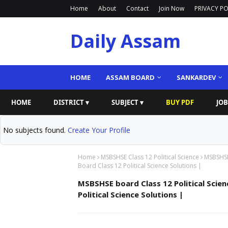
Home
About
Contact
Join Now
PRIVACY PO
Daily Assam
HOME
ASSAM BOARD
SANKARDEV
HOME
DISTRICT ▾
SUBJECT ▾
BUY PDF
JOB
No subjects found.
Create Your Profile
Home
MSBSHSE Class 12 Political Science
MSBSHSE 
Board Class 12 Political Science Solutions |
MSBSHSE board Class 12 Political Scien
Political Science Solutions |