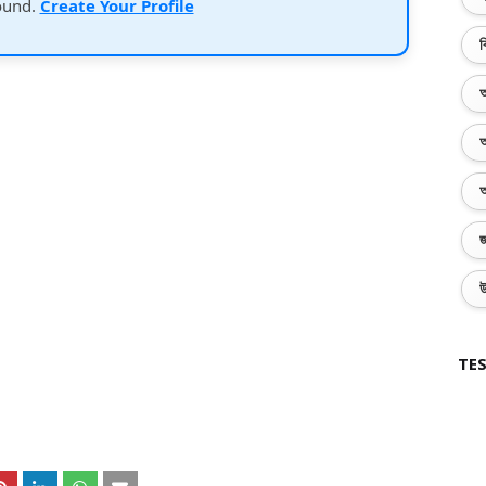
ound.
Create Your Profile
ব
অ
অ
অ
জ
উ
TES