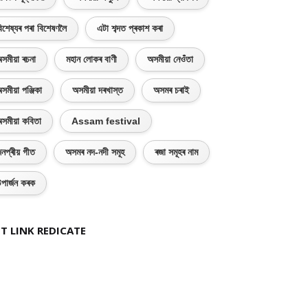
িশেষ্যৰ পৰা বিশেষণলৈ
এটা শব্দত প্ৰকাশ কৰা
সমীয়া ৰচনা
মহান লোকৰ বাণী
অসমীয়া নেওঁতা
সমীয়া পঞ্জিকা
অসমীয়া দৰখাস্ত
অসমৰ চৰাই
সমীয়া কবিতা
Assam festival
নপ্ৰীয় গীত
অসমৰ নদ-নদী সমূহ
ৰজা সমূহৰ নাম
পাৰ্জন কৰক
T LINK REDICATE