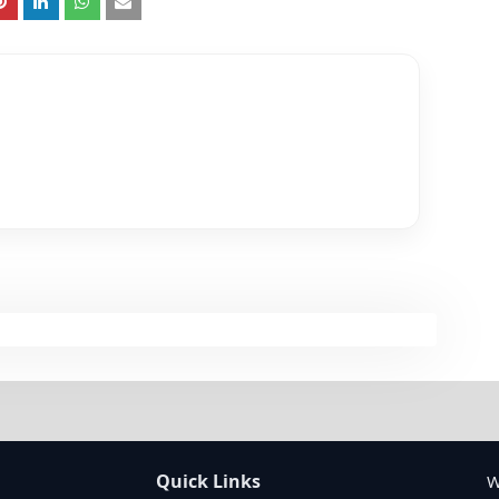
Quick Links
W