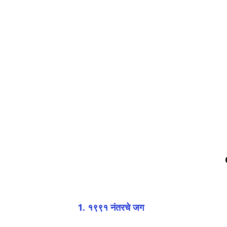
1. १९९१ नंतरचे जग