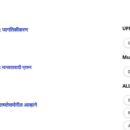
UP
जागतिकीकरण
 :
Mu
: मानवतावादी प्रश्न
AL
त्मतेसमोरील आव्हाने