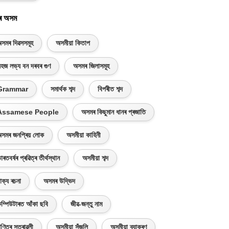
ৰ অসম
সমৰ দিৱসসমূহ
অসমীয়া কিতাপ
হজ লভ্য বন দৰবৰ গুণ
অসমৰ জিলাসমূহ
Grammar
সমাৰ্থক শব্দ
বিপৰীত শব্দ
Assamese People
অসমৰ কিছুমান ধানৰ প্ৰজাতি
সমৰ জনপ্ৰিয় লোক
অসমীয়া কাহিনী
াৰতবৰ্ষৰ প্ৰৱিত্ৰ তীৰ্থস্থান
অসমীয়া শব্দ
াক্য ৰচনা
অসমৰ উদ্ভিদ
ম্পিউটাৰত আঁকা ছবি
জীৱ-জন্তু নাম
ণিতৰ সূত্ৰাৱলী
অসমীয়া সঁজুলি
অসমীয়া ব্যাকৰণ