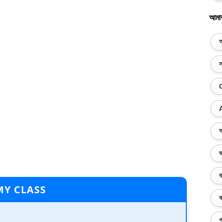
আমা
অ
স
অ
ভ
ব
MY CLASS
ক
গ