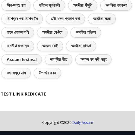
জীৱ-জন্তু নাম
গণিতৰ সূত্ৰাৱলী
অসমীয়া সঁজুলি
অসমীয়া ব্যাকৰণ
বিশেষ্যৰ পৰা বিশেষণলৈ
এটা শব্দত প্ৰকাশ কৰা
অসমীয়া ৰচনা
মহান লোকৰ বাণী
অসমীয়া নেওঁতা
অসমীয়া পঞ্জিকা
অসমীয়া দৰখাস্ত
অসমৰ চৰাই
অসমীয়া কবিতা
Assam festival
জনপ্ৰীয় গীত
অসমৰ নদ-নদী সমূহ
ৰজা সমূহৰ নাম
উপাৰ্জন কৰক
TEST LINK REDICATE
Copyright ©
2026
Daily Assam