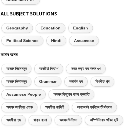
ALL SUBJECT SOLUTIONS
Geography
Education
English
Political Science
Hindi
Assamese
আমাৰ অসম
অসমৰ দিৱসসমূহ
অসমীয়া কিতাপ
সহজ লভ্য বন দৰবৰ গুণ
অসমৰ জিলাসমূহ
Grammar
সমাৰ্থক শব্দ
বিপৰীত শব্দ
Assamese People
অসমৰ কিছুমান ধানৰ প্ৰজাতি
অসমৰ জনপ্ৰিয় লোক
অসমীয়া কাহিনী
ভাৰতবৰ্ষৰ প্ৰৱিত্ৰ তীৰ্থস্থান
অসমীয়া শব্দ
বাক্য ৰচনা
অসমৰ উদ্ভিদ
কম্পিউটাৰত আঁকা ছবি