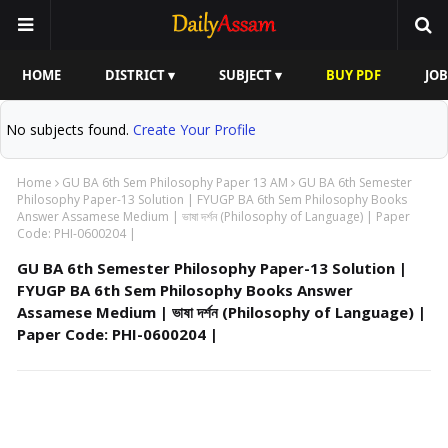
HOME
DISTRICT ▾
SUBJECT ▾
BUY PDF
JOB
No subjects found.
Create Your Profile
Home
GU BA 6th Sem Philosophy Paper 13 AM
GU BA 6th Semester
Philosophy Paper-13 Solution | FYUGP BA 6th Sem Philosophy Books
Answer Assamese Medium | ভাষা দৰ্শন (Philosophy of Language) | Paper
Code: PHI-0600204 |
GU BA 6th Semester Philosophy Paper-13 Solution |
FYUGP BA 6th Sem Philosophy Books Answer
Assamese Medium | ভাষা দৰ্শন (Philosophy of Language) |
Paper Code: PHI-0600204 |