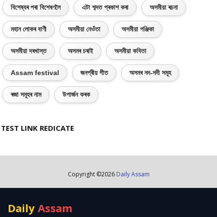
বিশেষ্যৰ পৰা বিশেষণলৈ
এটা শব্দত প্ৰকাশ কৰা
অসমীয়া ৰচনা
মহান লোকৰ বাণী
অসমীয়া নেওঁতা
অসমীয়া পঞ্জিকা
অসমীয়া দৰখাস্ত
অসমৰ চৰাই
অসমীয়া কবিতা
Assam festival
জনপ্ৰীয় গীত
অসমৰ নদ-নদী সমূহ
ৰজা সমূহৰ নাম
উপাৰ্জন কৰক
TEST LINK REDICATE
Copyright ©
2026
Daily Assam
Daily
Assam