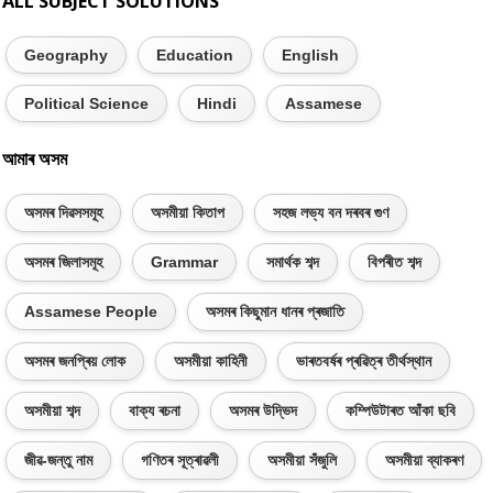
ALL SUBJECT SOLUTIONS
Geography
Education
English
Political Science
Hindi
Assamese
আমাৰ অসম
অসমৰ দিৱসসমূহ
অসমীয়া কিতাপ
সহজ লভ্য বন দৰবৰ গুণ
অসমৰ জিলাসমূহ
Grammar
সমাৰ্থক শব্দ
বিপৰীত শব্দ
Assamese People
অসমৰ কিছুমান ধানৰ প্ৰজাতি
অসমৰ জনপ্ৰিয় লোক
অসমীয়া কাহিনী
ভাৰতবৰ্ষৰ প্ৰৱিত্ৰ তীৰ্থস্থান
অসমীয়া শব্দ
বাক্য ৰচনা
অসমৰ উদ্ভিদ
কম্পিউটাৰত আঁকা ছবি
জীৱ-জন্তু নাম
গণিতৰ সূত্ৰাৱলী
অসমীয়া সঁজুলি
অসমীয়া ব্যাকৰণ