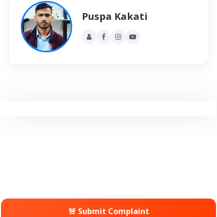
Puspa Kakati
🚨 Submit Complaint