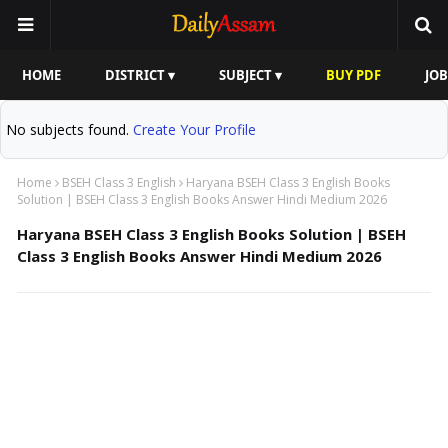
HOME
DISTRICT ▾
SUBJECT ▾
BUY PDF
JOB
No subjects found.
Create Your Profile
Home
BSEH Class 3 English
Haryana BSEH Class 3 English Books
Solution | BSEH Class 3 English Books Answer Hindi Medium 2026
Haryana BSEH Class 3 English Books Solution | BSEH
Class 3 English Books Answer Hindi Medium 2026