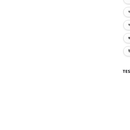
অ
অ
জ
উ
TES