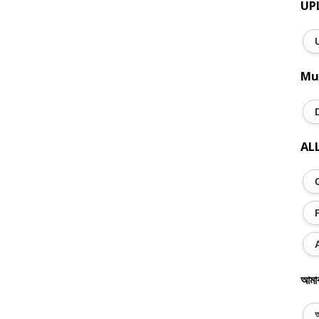
UP
Mu
AL
আমা
অ