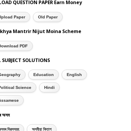
LOAD QUESTION PAPER Earn Money
Upload Paper
Old Paper
khya Mantrir Nijut Moina Scheme
Download PDF
L SUBJECT SOLUTIONS
Geography
Education
English
Political Science
Hindi
Assamese
ৰ অসম
সমৰ দিৱসসমূহ
অসমীয়া কিতাপ