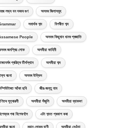
হজ লভ্য বন দৰবৰ গুণ
অসমৰ জিলাসমূহ
Grammar
সমাৰ্থক শব্দ
বিপৰীত শব্দ
Assamese People
অসমৰ কিছুমান ধানৰ প্ৰজাতি
সমৰ জনপ্ৰিয় লোক
অসমীয়া কাহিনী
াৰতবৰ্ষৰ প্ৰৱিত্ৰ তীৰ্থস্থান
অসমীয়া শব্দ
াক্য ৰচনা
অসমৰ উদ্ভিদ
ম্পিউটাৰত আঁকা ছবি
জীৱ-জন্তু নাম
ণিতৰ সূত্ৰাৱলী
অসমীয়া সঁজুলি
অসমীয়া ব্যাকৰণ
িশেষ্যৰ পৰা বিশেষণলৈ
এটা শব্দত প্ৰকাশ কৰা
সমীয়া ৰচনা
মহান লোকৰ বাণী
অসমীয়া নেওঁতা