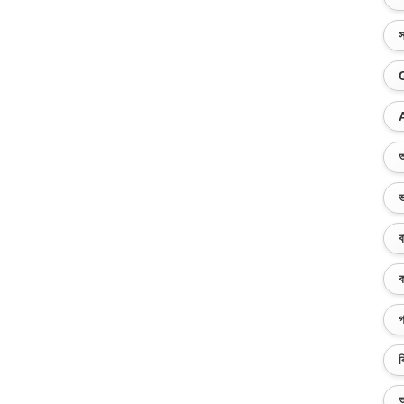
স
অ
ভ
ব
ক
গ
ব
অ