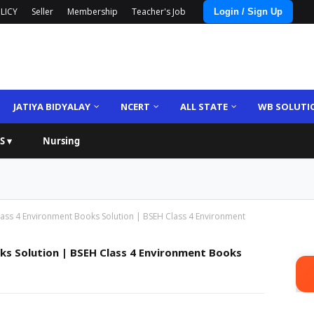
LICY
Seller
Membership
Teacher's Job
Login / Sign Up
JATIYA BIDYALAY
NCERT
ALL STATE
WB SOLUTI
S ▾
Nursing
ass 4 Environment Books Solution | BSEH Class 4 Environment
ks Solution | BSEH Class 4 Environment Books