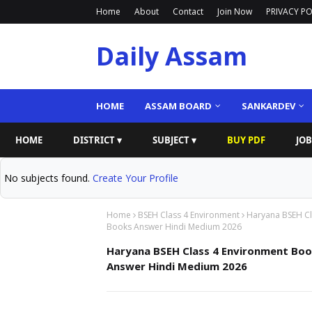
Home
About
Contact
Join Now
PRIVACY PO
Daily Assam
HOME
ASSAM BOARD
SANKARDEV
HOME
DISTRICT ▾
SUBJECT ▾
BUY PDF
JOB
No subjects found.
Create Your Profile
Home
BSEH Class 4 Environment
Haryana BSEH Cl
Books Answer Hindi Medium 2026
Haryana BSEH Class 4 Environment Boo
Answer Hindi Medium 2026