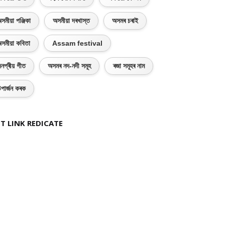
সমীয়া পঞ্জিকা
অসমীয়া দৰখাস্ত
অসমৰ চৰাই
সমীয়া কবিতা
Assam festival
নপ্ৰীয় গীত
অসমৰ নদ-নদী সমূহ
ৰজা সমূহৰ নাম
পাৰ্জন কৰক
T LINK REDICATE