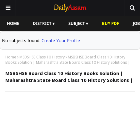
HOME
DISTRICT ▾
SUBJECT ▾
BUY PDF
JOB
No subjects found.
Create Your Profile
Home
MSBSHSE Class 10 History
MSBSHSE Board Class 10 History
Books Solution | Maharashtra State Board Class 10 History Solutions |
MSBSHSE Board Class 10 History Books Solution |
Maharashtra State Board Class 10 History Solutions |