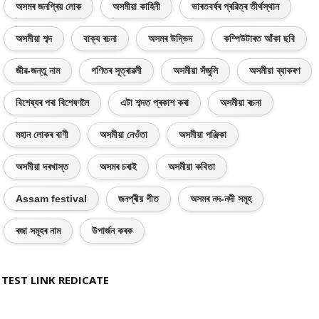
অসমৰ জনপ্ৰিয় লোক
অসমীয়া কাহিনী
ভাৰতবৰ্ষৰ প্ৰৱিত্ৰ তীৰ্থস্থান
অসমীয়া শব্দ
বাক্য ৰচনা
অসমৰ উদ্ভিদ
কম্পিউটাৰত আঁকা ছবি
জীৱ-জন্তু নাম
গণিতৰ সূত্ৰাৱলী
অসমীয়া সঁজুলি
অসমীয়া ব্যাকৰণ
বিশেষ্যৰ পৰা বিশেষণলৈ
এটা শব্দত প্ৰকাশ কৰা
অসমীয়া ৰচনা
মহান লোকৰ বাণী
অসমীয়া নেওঁতা
অসমীয়া পঞ্জিকা
অসমীয়া দৰখাস্ত
অসমৰ চৰাই
অসমীয়া কবিতা
Assam festival
জনপ্ৰীয় গীত
অসমৰ নদ-নদী সমূহ
ৰজা সমূহৰ নাম
উপাৰ্জন কৰক
TEST LINK REDICATE