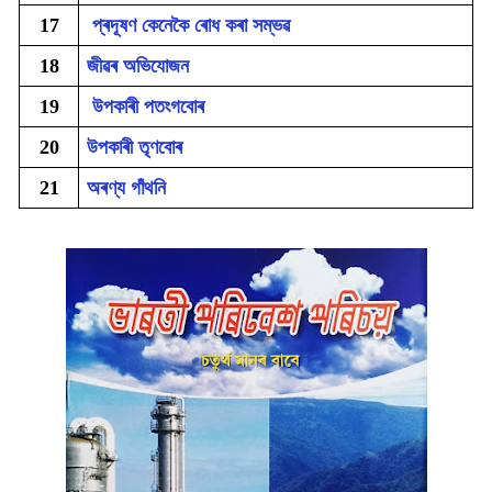
17
প্ৰদূষণ কেনেকৈ ৰোধ কৰা সম্ভৱ
18
জীৱৰ অভিযোজন
19
উপকাৰী পতংগবোৰ
20
উপকাৰী তৃণবোৰ
21
অৰণ্য গাঁথনি