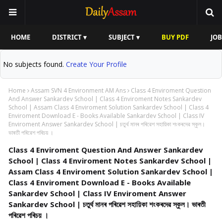
HOME
DISTRICT ▾
SUBJECT ▾
BUY PDF
JOB
No subjects found.
Create Your Profile
Home
Assam SVN 4 Environment AM Ans
Class 4 Enviroment Question
And Answer Sankardev School | Class 4 Enviroment Notes Sankardev
School | Assam Class 4 Enviroment Solution Sankardev School | Class 4
Enviroment Download E - Books Available Sankardev School | Class IV
Enviroment Answer Sankardev School | চতুৰ্থ মানৰ পৰিৱেশ সহায়িকা শংকৰদেৱ স্কুল।
ভাৰতী পৰিৱেশ পৰিচয় ।
Class 4 Enviroment Question And Answer Sankardev
School | Class 4 Enviroment Notes Sankardev School |
Assam Class 4 Enviroment Solution Sankardev School |
Class 4 Enviroment Download E - Books Available
Sankardev School | Class IV Enviroment Answer
Sankardev School | চতুৰ্থ মানৰ পৰিৱেশ সহায়িকা শংকৰদেৱ স্কুল। ভাৰতী
পৰিৱেশ পৰিচয় ।