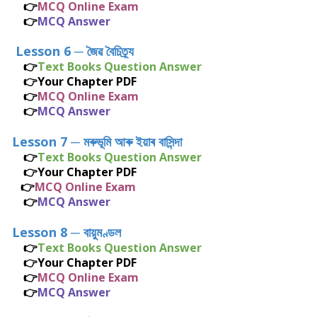
👉
MCQ Online Exam
👉
MCQ Answer
Lesson 6
─
জৈৱ বৈচিত্ৰ্য
👉
Text Books Question Answer
👉
Your Chapter PDF
👉
MCQ Online Exam
👉
MCQ Answer
Lesson 7
─
মৰুভূমি আৰু ইয়াৰ বাসিন্
দা
👉
Text Books Question Answer
👉
Your Chapter PDF
👉
MCQ Online Exam
👉
MCQ Answer
Lesson 8
─
বায়ুমণ্ডল
👉
Text Books Question Answer
👉
Your Chapter PDF
👉
MCQ Online Exam
👉
MCQ Answer