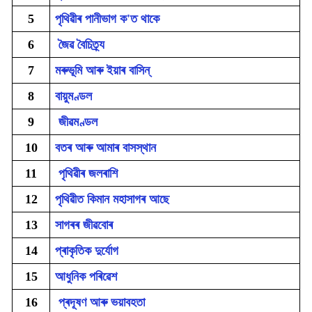
5
পৃথিৱীৰ পানীভাগ ক'ত থাকে
6
জৈৱ বৈচিত্ৰ্য
7
মৰুভূমি আৰু ইয়াৰ বাসিন্
8
বায়ুমণ্ডল
9
জীৱমণ্ডল
10
বতৰ আৰু আমাৰ বাসস্থান
11
পৃথিৱীৰ জলৰাশি
12
পৃথিৱীত কিমান মহাসাগৰ আছে
13
সাগৰৰ জীৱবোৰ
14
প্ৰাকৃতিক দুৰ্যোগ
15
আধুনিক পৰিৱেশ
16
প্ৰদূষণ আৰু ভয়াবহতা