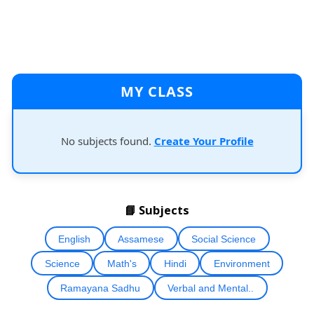
MY CLASS
No subjects found.
Create Your Profile
📘 Subjects
English
Assamese
Social Science
Science
Math's
Hindi
Environment
Ramayana Sadhu
Verbal and Mental..