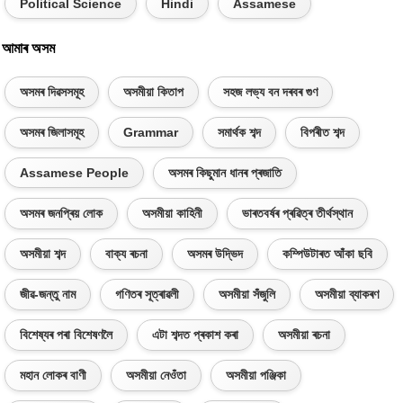
Political Science
Hindi
Assamese
আমাৰ অসম
অসমৰ দিৱসসমূহ
অসমীয়া কিতাপ
সহজ লভ্য বন দৰবৰ গুণ
অসমৰ জিলাসমূহ
Grammar
সমাৰ্থক শব্দ
বিপৰীত শব্দ
Assamese People
অসমৰ কিছুমান ধানৰ প্ৰজাতি
অসমৰ জনপ্ৰিয় লোক
অসমীয়া কাহিনী
ভাৰতবৰ্ষৰ প্ৰৱিত্ৰ তীৰ্থস্থান
অসমীয়া শব্দ
বাক্য ৰচনা
অসমৰ উদ্ভিদ
কম্পিউটাৰত আঁকা ছবি
জীৱ-জন্তু নাম
গণিতৰ সূত্ৰাৱলী
অসমীয়া সঁজুলি
অসমীয়া ব্যাকৰণ
বিশেষ্যৰ পৰা বিশেষণলৈ
এটা শব্দত প্ৰকাশ কৰা
অসমীয়া ৰচনা
মহান লোকৰ বাণী
অসমীয়া নেওঁতা
অসমীয়া পঞ্জিকা