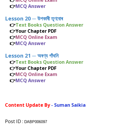
👉
MCQ Online Exam
👉
MCQ Answer
Lesson 20
─
উপকাৰী তৃণবোৰ
👉
Text Books Question Answer
👉
Your Chapter PDF
👉
MCQ Online Exam
👉
MCQ Answer
Lesson 21
─
অৰণ্য গাঁথনি
👉
Text Books Question Answer
👉
Your Chapter PDF
👉
MCQ Online Exam
👉
MCQ Answer
Content Update By
- Suman Saikia
Post ID :
DABP006097