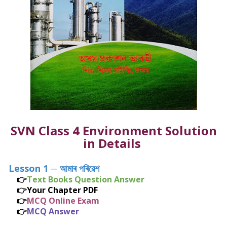
SVN Class 4 Environment Solution
in Details
Lesson 1
─
আমাৰ পৰিৱেশ
👉
Text Books Question Answer
👉
Your Chapter PDF
👉
MCQ Online Exam
👉
MCQ Answer