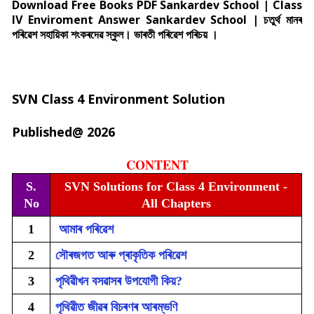
Download Free Books PDF Sankardev School | Class
IV Enviroment Answer Sankardev School | চতুৰ্থ মানৰ
পৰিৱেশ সহায়িকা শংকৰদেৱ স্কুল। ভাৰতী পৰিৱেশ পৰিচয় ।
SVN Class 4 Environment Solution
Published@ 2026
CONTENT
S.
SVN Solutions for Class 4 Environment -
No
All Chapters
1
আমাৰ পৰিৱেশ
2
সৌৰজগত আৰু প্ৰাকৃতিক পৰিৱেশ
3
পৃথিৱীখন বসৱাসৰ উপযোগী কিয়?
4
পৃথিৱীত জীৱৰ বিচৰণৰ আৰম্ভণি