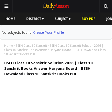
HOME
DISTRICT ▾
SUBJECT ▾
BUY PDF
JOB
No subjects found.
Create Your Profile
Home
BSEH Class 10 Sanskrit
BSEH Class 10 Sanskrit Solution 2026 |
Class 10 Sanskrit Books Answer Haryana Board | BSEH Download Class
10 Sanskrit Books PDF |
BSEH Class 10 Sanskrit Solution 2026 | Class 10
Sanskrit Books Answer Haryana Board | BSEH
Download Class 10 Sanskrit Books PDF |