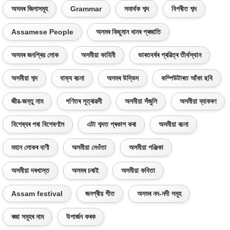
অসমৰ জিলাসমূহ
Grammar
সমাৰ্থক শব্দ
বিপৰীত শব্দ
Assamese People
অসমৰ কিছুমান ধানৰ প্ৰজাতি
অসমৰ জনপ্ৰিয় লোক
অসমীয়া কাহিনী
ভাৰতবৰ্ষৰ প্ৰৱিত্ৰ তীৰ্থস্থান
অসমীয়া শব্দ
বাক্য ৰচনা
অসমৰ উদ্ভিদ
কম্পিউটাৰত আঁকা ছবি
জীৱ-জন্তু নাম
গণিতৰ সূত্ৰাৱলী
অসমীয়া সঁজুলি
অসমীয়া ব্যাকৰণ
বিশেষ্যৰ পৰা বিশেষণলৈ
এটা শব্দত প্ৰকাশ কৰা
অসমীয়া ৰচনা
মহান লোকৰ বাণী
অসমীয়া নেওঁতা
অসমীয়া পঞ্জিকা
অসমীয়া দৰখাস্ত
অসমৰ চৰাই
অসমীয়া কবিতা
Assam festival
জনপ্ৰীয় গীত
অসমৰ নদ-নদী সমূহ
ৰজা সমূহৰ নাম
উপাৰ্জন কৰক