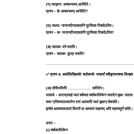
(ग) पतङ्गाः अम्बरपथम् आपेदिरे।
प्रश्न – के अम्बरपथम् आपेदिरे?
(घ) जलदः नानानदीनदशतानि पूरयित्वा रिक्तोऽस्ति।
प्रश्न – कः नानानदीनदशतानि पूरयित्वा रिक्तोऽस्ति?
(ङ) चातकः वने वसति।
प्रश्न – चातकः कुत्र वसति?
✅
प्रश्न 4: अधोलिखितयोः श्लोकयोः भावार्थं स्वीकृतभाषया लिख
(अ)
तोयैरल्पैरपि ……………….. वारिदेन।
भावार्थ –
धाराप्रवाहं जलं वर्षयता वर्षाकालिकेन जलदेन वृक्षाः पादपाः
यथा ग्रीष्ममालाकारेण दत्तं अल्पमपि जलं वृक्षान् पोषयति।
इत्येवं आवश्यकतायां विपत्तौ वा अत्यल्पं सहायम् अपि महत्त्वपूर्णं वर्तते।
उत्तर –
(i) वर्षाकालिकेन