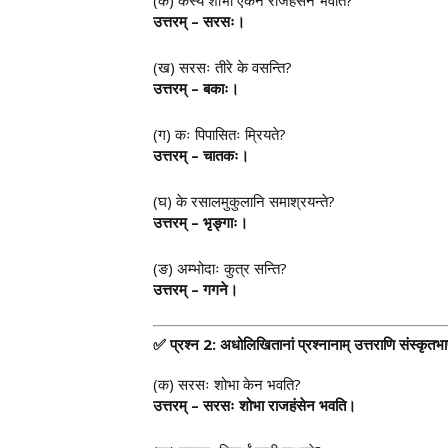
(क) कस्य शोभा एकेन राजहंसेन भवति?
उत्तरम् – सरसः।
(ख) सरसः तीरे के वसन्ति?
उत्तरम् – बकाः।
(ग) कः पिपासितः म्रियते?
उत्तरम् – चातकः।
(घ) के रसालमुकुलानि समाश्रयन्ते?
उत्तरम् – भृङ्गाः।
(ङ) अम्भोदाः कुत्र सन्ति?
उत्तरम् – गगने।
✅
प्रश्न 2: अधोलिखितानां प्रश्नानाम् उत्तराणि संस्कृ
(क) सरसः शोभा केन भवति?
उत्तरम् – सरसः शोभा राजहंसेन भवति।