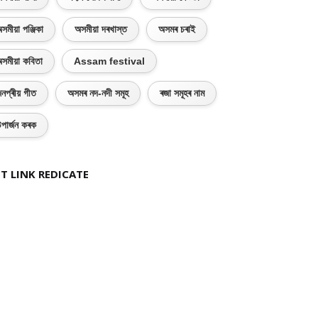
সমীয়া পঞ্জিকা
অসমীয়া দৰখাস্ত
অসমৰ চৰাই
সমীয়া কবিতা
Assam festival
নপ্ৰীয় গীত
অসমৰ নদ-নদী সমূহ
ৰজা সমূহৰ নাম
পাৰ্জন কৰক
T LINK REDICATE