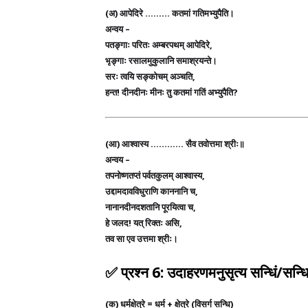
(अ)
आपेदिरे ……… कतमां गतिमभ्युपैति।
अन्वय –
पतङ्गाः परितः अम्बरपथम् आपेदिरे,
भृङ्गाः रसालमुकुलानि समाश्रयन्ते।
सरः त्वयि सङ्कोचम् अञ्चति,
हन्त! दीनदीनः मीनः तु कतमां गतिं अभ्युपैति?
(आ)
आश्वास्य ………… सैव तवोत्तमा श्रीः॥
अन्वय –
तपनोष्णतप्तं पर्वतकुलम् आश्वास्य,
उद्दामदावविधुराणि काननानि च,
नानानदीनदशतानि पूरयित्वा च,
हे जलद! यत् रिक्तः असि,
तव सा एव उत्तमा श्रीः।
✅
प्रश्न 6: उदाहरणमनुसृत्य सन्धिं/सन्धि
(क)
धर्मक्षेत्रे =
धर्म + क्षेत्रे
(विसर्ग सन्धि)