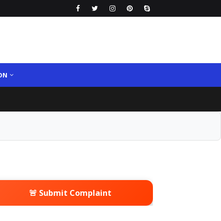
ON
🚨 Submit Complaint