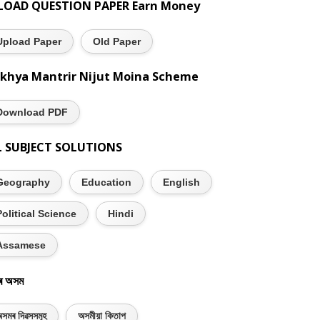
LOAD QUESTION PAPER Earn Money
Upload Paper
Old Paper
khya Mantrir Nijut Moina Scheme
Download PDF
L SUBJECT SOLUTIONS
Geography
Education
English
Political Science
Hindi
Assamese
ৰ অসম
সমৰ দিৱসসমূহ
অসমীয়া কিতাপ