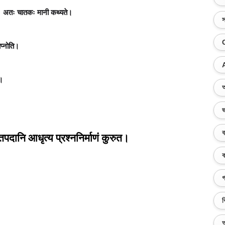
वा। अतः चातकः मानी कथ्यते।
স
ाप्नोति।
ि।
অ
ভ
ব
तपदानि आधृत्य प्रश्ननिर्माणं कुरुत।
ক
গ
ব
অ