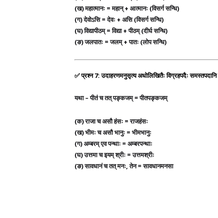
(ख)
महात्मानः =
महान् + आत्मानः
(विसर्ग सन्धि)
(ग)
देवोऽसि =
देवः + असि
(विसर्ग सन्धि)
(घ)
विद्यापीठम् =
विद्या + पीठम्
(दीर्घ सन्धि)
(ङ)
जलपातः =
जलम् + पातः
(लोप सन्धि)
✅
प्रश्न 7: उदाहरणमनुसृत्य अधोलिखितैः विग्रहपदैः समस्तपदा
यथा –
पीतं च तत् पङ्कजम् =
पीतपङ्कजम्
(क)
राजा च असौ हंसः =
राजहंसः
(ख)
भीमः च असौ भानुः =
भीमभानुः
(ग)
अम्बरम् एव पन्थाः =
अम्बरपन्थाः
(घ)
उत्तमा च इयम् श्रीः =
उत्तमश्रीः
(ङ)
सावधानं च तत् मनः, तेन =
सावधानमनसा