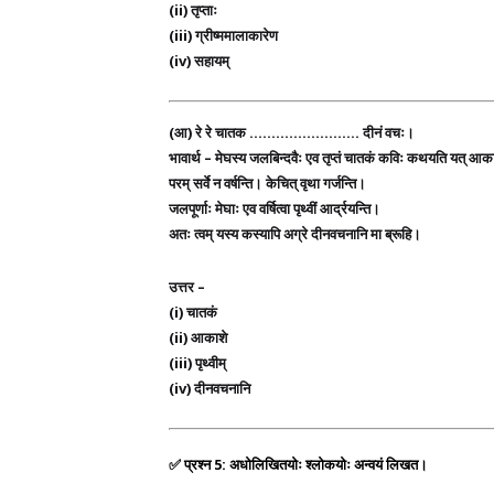
(ii) तृप्ताः
(iii) ग्रीष्ममालाकारेण
(iv) सहायम्
(आ)
रे रे चातक ……………………. दीनं वचः।
भावार्थ –
मेघस्य जलबिन्दवैः एव तृप्तं चातकं कविः कथयति यत् आकाश
परम् सर्वे न वर्षन्ति। केचित् वृथा गर्जन्ति।
जलपूर्णाः मेघाः एव वर्षित्वा पृथ्वीं आर्द्रयन्ति।
अतः त्वम् यस्य कस्यापि अग्रे दीनवचनानि मा ब्रूहि।
उत्तर –
(i) चातकं
(ii) आकाशे
(iii) पृथ्वीम्
(iv) दीनवचनानि
✅
प्रश्न 5: अधोलिखितयोः श्लोकयोः अन्वयं लिखत।