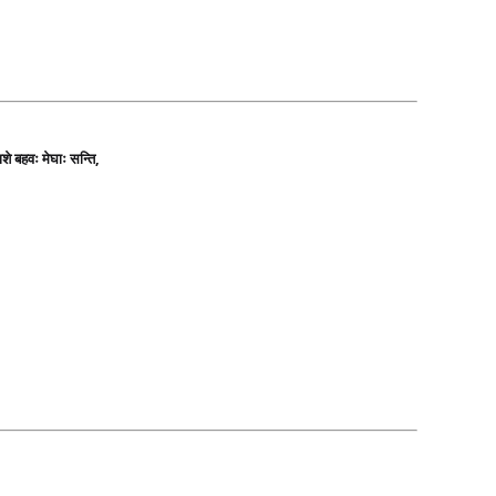
े बहवः मेघाः सन्ति,