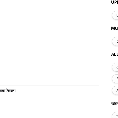
UP
Mu
AL
तभाषया लिखत।
আমা
অ