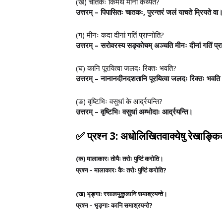
(ख) चातकः किमर्थं मानी कथ्यते?
उत्तरम् – पिपासितः चातकः, पुरन्तरं जलं याचते म्रियते 
(ग) मीनः कदा दीनां गतिं प्राप्नोति?
उत्तरम् – सरोवरस्य सङ्कोचम् अञ्चति मीनः दीनां गतिं प्र
(घ) कानि पूरयित्वा जलदः रिक्तः भवति?
उत्तरम् – नानानदीनदशतानि पूरयित्वा जलदः रिक्तः भवत
(ङ) वृष्टिभिः वसुधां के आर्द्रयन्ति?
उत्तरम् – वृष्टिभिः वसुधां अम्भोदाः आर्द्रयन्ति।
✅
प्रश्न 3: अधोलिखितवाक्येषु रेखाङ्कि
(क) मालाकारः तोयैः तरोः पुष्टिं करोति।
प्रश्न – मालाकारः कैः तरोः पुष्टिं करोति?
(ख) भृङ्गाः रसालमुकुलानि समाश्रयन्ते।
प्रश्न – भृङ्गाः कानि समाश्रयन्ते?