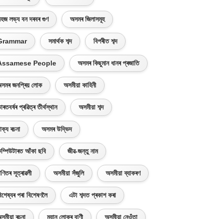
হজ লভ্য বন দৰবৰ গুণ
অসমৰ জিলাসমূহ
Grammar
সমাৰ্থক শব্দ
বিপৰীত শব্দ
Assamese People
অসমৰ কিছুমান ধানৰ প্ৰজাতি
সমৰ জনপ্ৰিয় লোক
অসমীয়া কাহিনী
াৰতবৰ্ষৰ প্ৰৱিত্ৰ তীৰ্থস্থান
অসমীয়া শব্দ
াক্য ৰচনা
অসমৰ উদ্ভিদ
ম্পিউটাৰত আঁকা ছবি
জীৱ-জন্তু নাম
ণিতৰ সূত্ৰাৱলী
অসমীয়া সঁজুলি
অসমীয়া ব্যাকৰণ
িশেষ্যৰ পৰা বিশেষণলৈ
এটা শব্দত প্ৰকাশ কৰা
সমীয়া ৰচনা
মহান লোকৰ বাণী
অসমীয়া নেওঁতা