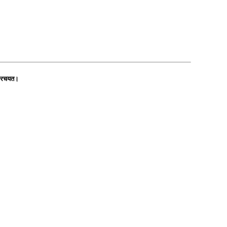
नि रचयत।