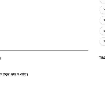
অ
অ
জ
উ
TES
त।
 च तादृशाः तृप्ताः न भवन्ति।