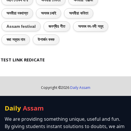
মহান লোকৰ বাণী
অসমীয়া নেওঁতা
অসমীয়া পঞ্জিকা
অসমীয়া দৰখাস্ত
অসমৰ চৰাই
অসমীয়া কবিতা
Assam festival
জনপ্ৰীয় গীত
অসমৰ নদ-নদী সমূহ
ৰজা সমূহৰ নাম
উপাৰ্জন কৰক
TEST LINK REDICATE
Copyright ©
2026
Daily Assam
Daily
Assam
We are providing something unique, useful and fun.
By giving students instant solutions to doubts, we aim