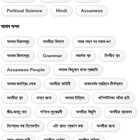
Political Science
Hindi
Assamese
আমাৰ অসম
অসমৰ দিৱসসমূহ
অসমীয়া কিতাপ
সহজ লভ্য বন দৰবৰ গুণ
অসমৰ জিলাসমূহ
Grammar
সমাৰ্থক শব্দ
বিপৰীত শব্দ
Assamese People
অসমৰ কিছুমান ধানৰ প্ৰজাতি
অসমৰ জনপ্ৰিয় লোক
অসমীয়া কাহিনী
ভাৰতবৰ্ষৰ প্ৰৱিত্ৰ তীৰ্থস্থান
অসমীয়া শব্দ
বাক্য ৰচনা
অসমৰ উদ্ভিদ
কম্পিউটাৰত আঁকা ছবি
জীৱ-জন্তু নাম
গণিতৰ সূত্ৰাৱলী
অসমীয়া সঁজুলি
অসমীয়া ব্যাকৰণ
বিশেষ্যৰ পৰা বিশেষণলৈ
এটা শব্দত প্ৰকাশ কৰা
অসমীয়া ৰচনা