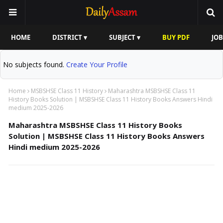
HOME
DISTRICT ▾
SUBJECT ▾
BUY PDF
JOB
No subjects found.
Create Your Profile
Home
MSBSHSE Class 11 History
Maharashtra MSBSHSE Class 11
History Books Solution | MSBSHSE Class 11 History Books Answers Hindi
medium 2025-2026
Maharashtra MSBSHSE Class 11 History Books
Solution | MSBSHSE Class 11 History Books Answers
Hindi medium 2025-2026