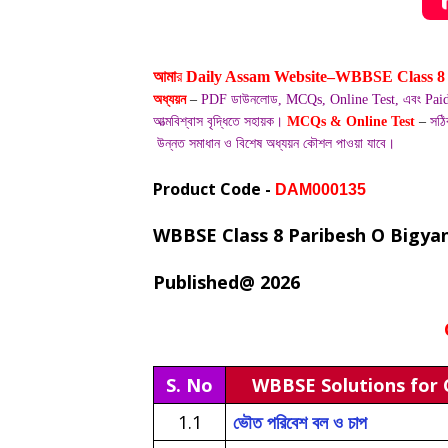
আমা
র
Daily Assam Website–WBBSE Class 
অধ্যয়ন
–
PDF ডাউনলোড, MCQs, Online Test, এবং Paid 
আত্মবিশ্বাস বৃদ্ধিতে সহায়ক।
MCQs & Online Test
–
সঠি
উন্নত
সমাধান ও বিশেষ অধ্যয়ন কৌশল পাওয়া যাবে।
Product Code -
DAM000135
WBBSE Class 8 Paribesh O Bigyan
Published@ 2026
S. No
WBBSE Solutions for C
1.1
ভৌত পরিবেশ বল ও চাপ