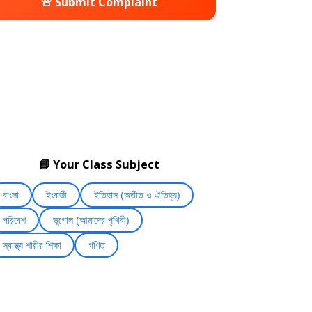
🚨 Submit Complaint
📘 Your Class Subject
বাংলা
ইংৰাজী
ইতিহাস (অতীত ও ঐতিহ্য)
পরিবেশ
ভূগোল (আমাদের পৃথিবী)
স্বাস্থ্য শারীর শিক্ষা
গণিত