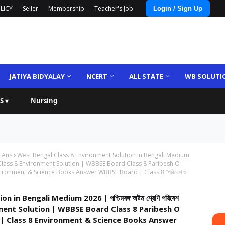
LICY
Seller
Membership
Teacher's Job
Login / Sign Up
JATIYA BIDYALAY
NCERT
ALL STATE
WB SOLUTI
S ▾
Nursing
 Ans
West Bengal Class 8 Environment Solution in Bengali Medium
ে | WBBSE Class 8 Environment Solution | WBBSE Board Class 8 Paribesh O
ironment & Science Books Answer WBBSE Board | Class 8 “পরিবেশ ও
 Bengali Medium 2026 | পশ্চিমবঙ্গ অষ্টম শ্রেণি পরিবেশ
ironment Solution | WBBSE Board Class 8 Paribesh O
 | Class 8 Environment & Science Books Answer