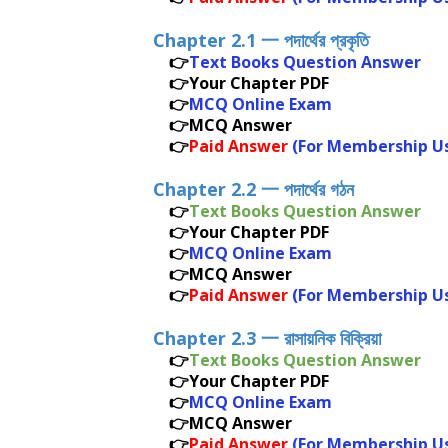
Chapter 2.1 一
পদার্থের প্রকৃতি
👉
Text Books Question Answer
👉Your Chapter PDF
👉
MCQ Online Exam
👉MCQ Answer
👉
Paid Answer
(For Membership U
Chapter 2.2 一
পদার্থের গঠন
👉
Text Books Question Answer
👉Your Chapter PDF
👉
MCQ Online Exam
👉MCQ Answer
👉
Paid Answer
(For Membership U
Chapter 2.3 一
রাসায়নিক বিক্রিয়া
👉
Text Books Question Answer
👉Your Chapter PDF
👉
MCQ Online Exam
👉MCQ Answer
👉
Paid Answer
(For Membership U