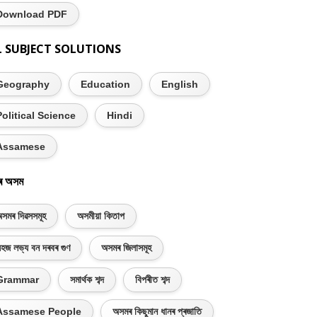
Download PDF
L SUBJECT SOLUTIONS
Geography
Education
English
Political Science
Hindi
Assamese
ৰ অসম
সমৰ দিৱসসমূহ
অসমীয়া কিতাপ
হজ লভ্য বন দৰবৰ গুণ
অসমৰ জিলাসমূহ
Grammar
সমাৰ্থক শব্দ
বিপৰীত শব্দ
Assamese People
অসমৰ কিছুমান ধানৰ প্ৰজাতি