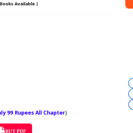
- Books Available |
ly 99 Rupees All Chapter
)
BUY PDF