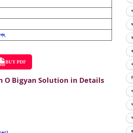
অ
ভ
জগৎ
ব
ক
BUY PDF
গ
 O Bigyan Solution in Details
ব
অ
অ
অ
জ
ser)