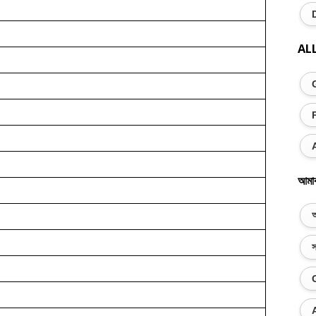
AL
আমা
অ
স