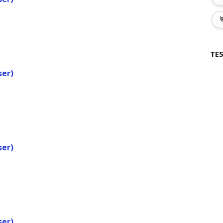
উ
TES
ser)
ser)
ser)