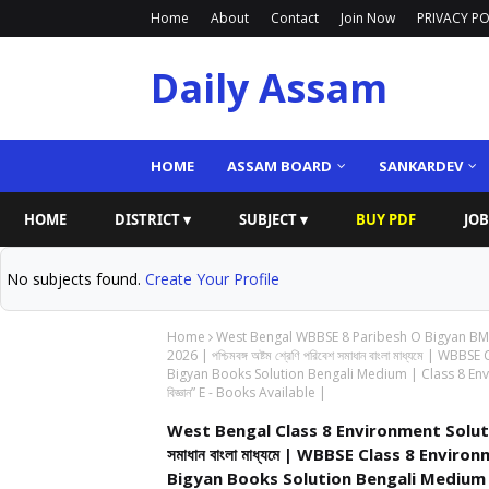
Home
About
Contact
Join Now
PRIVACY PO
Daily Assam
HOME
ASSAM BOARD
SANKARDEV
HOME
DISTRICT ▾
SUBJECT ▾
BUY PDF
JOB
No subjects found.
Create Your Profile
Home
West Bengal WBBSE 8 Paribesh O Bigyan BM
2026 | পশ্চিমবঙ্গ অষ্টম শ্রেণি পরিবেশ সমাধান বাংলা মাধ্যম
Bigyan Books Solution Bengali Medium | Class 8 Env
বিজ্ঞান” E - Books Available |
West Bengal Class 8 Environment Solution in
সমাধান বাংলা মাধ্যমে | WBBSE Class 8 Env
Bigyan Books Solution Bengali Medium