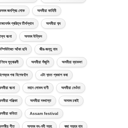
সমৰ জনপ্ৰিয় লোক
অসমীয়া কাহিনী
াৰতবৰ্ষৰ প্ৰৱিত্ৰ তীৰ্থস্থান
অসমীয়া শব্দ
াক্য ৰচনা
অসমৰ উদ্ভিদ
ম্পিউটাৰত আঁকা ছবি
জীৱ-জন্তু নাম
ণিতৰ সূত্ৰাৱলী
অসমীয়া সঁজুলি
অসমীয়া ব্যাকৰণ
িশেষ্যৰ পৰা বিশেষণলৈ
এটা শব্দত প্ৰকাশ কৰা
সমীয়া ৰচনা
মহান লোকৰ বাণী
অসমীয়া নেওঁতা
সমীয়া পঞ্জিকা
অসমীয়া দৰখাস্ত
অসমৰ চৰাই
সমীয়া কবিতা
Assam festival
নপ্ৰীয় গীত
অসমৰ নদ-নদী সমূহ
ৰজা সমূহৰ নাম