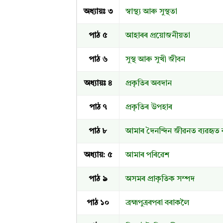
অধ্যায়ঃ ৩
স্বাস্থ্য আৰু সুস্থতা
পাঠ ৫
আহাৰৰ প্ৰয়োজনীয়তা
পাঠ ৬
সুস্থ আৰু সুখী জীবন
অধ্যায়ঃ ৪
প্রকৃতিৰ অবদান
পাঠ ৭
প্ৰকৃতিৰ উপহাৰ
পাঠ ৮
আমাৰ দৈনন্দিন জীৱনত ব্যৱহৃত ব
অধ্যায়: ৫
আমাৰ পৰিৱেশ
পাঠ ৯
অসমৰ প্ৰাকৃতিক সম্পদ
পাঠ ১০
ব্ৰহ্মপুত্ৰৰপৰা বৰাকলৈ