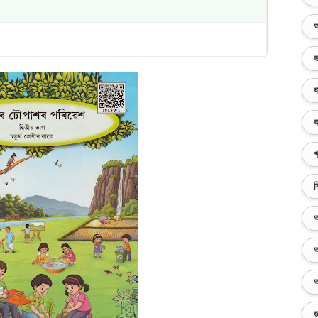
অ
ভ
ব
ক
গ
ব
অ
অ
অ
জ