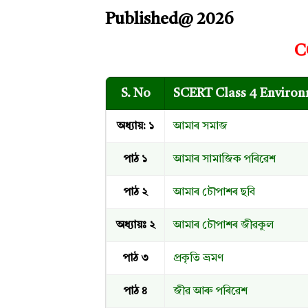
Published@ 2026
C
S. No
SCERT Class 4 Environ
অধ্যায়: ১
আমাৰ সমাজ
পাঠ ১
আমাৰ সামাজিক পৰিৱেশ
পাঠ ২
আমাৰ চৌপাশৰ ছবি
অধ্যায়ঃ ২
আমাৰ চৌপাশৰ জীৱকুল
পাঠ ৩
প্রকৃতি ভ্রমণ
পাঠ ৪
জীৱ আৰু পৰিৱেশ