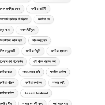
সমৰ জনপ্ৰিয় লোক
অসমীয়া কাহিনী
াৰতবৰ্ষৰ প্ৰৱিত্ৰ তীৰ্থস্থান
অসমীয়া শব্দ
াক্য ৰচনা
অসমৰ উদ্ভিদ
ম্পিউটাৰত আঁকা ছবি
জীৱ-জন্তু নাম
ণিতৰ সূত্ৰাৱলী
অসমীয়া সঁজুলি
অসমীয়া ব্যাকৰণ
িশেষ্যৰ পৰা বিশেষণলৈ
এটা শব্দত প্ৰকাশ কৰা
সমীয়া ৰচনা
মহান লোকৰ বাণী
অসমীয়া নেওঁতা
সমীয়া পঞ্জিকা
অসমীয়া দৰখাস্ত
অসমৰ চৰাই
সমীয়া কবিতা
Assam festival
নপ্ৰীয় গীত
অসমৰ নদ-নদী সমূহ
ৰজা সমূহৰ নাম