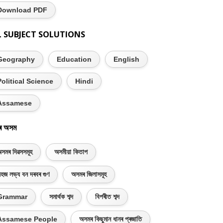
Download PDF
L SUBJECT SOLUTIONS
Geography
Education
English
Political Science
Hindi
Assamese
ৰ অসম
সমৰ দিৱসসমূহ
অসমীয়া কিতাপ
হজ লভ্য বন দৰবৰ গুণ
অসমৰ জিলাসমূহ
Grammar
সমাৰ্থক শব্দ
বিপৰীত শব্দ
Assamese People
অসমৰ কিছুমান ধানৰ প্ৰজাতি