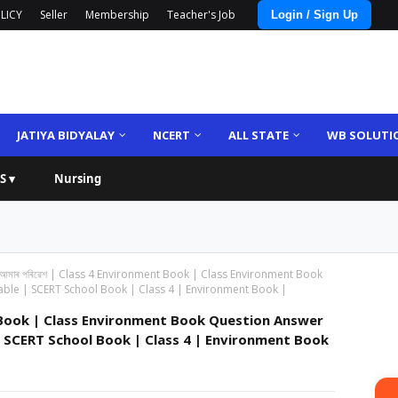
LICY
Seller
Membership
Teacher's Job
Login / Sign Up
JATIYA BIDYALAY
NCERT
ALL STATE
WB SOLUTI
S ▾
Nursing
 আমাৰ পৰিৱেশ | Class 4 Environment Book | Class Environment Book
ble | SCERT School Book | Class 4 | Environment Book |
ent Book | Class Environment Book Question Answer
| SCERT School Book | Class 4 | Environment Book