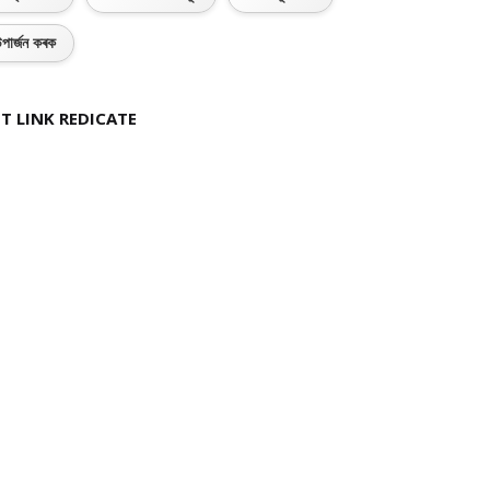
পাৰ্জন কৰক
T LINK REDICATE