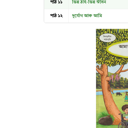
পাঠ ১১
ভিন্ন ঠাই-ভিন্ন জীবন
পাঠ ১২
দুর্যোগ আৰু আমি