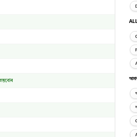
AL
আমা
স্তুবোৰ
অ
স