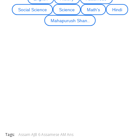
Social Science
Science
Math's
Hindi
Mahapurush Shan..
Tags:
Assam AJB 6 Assamese AM Ans