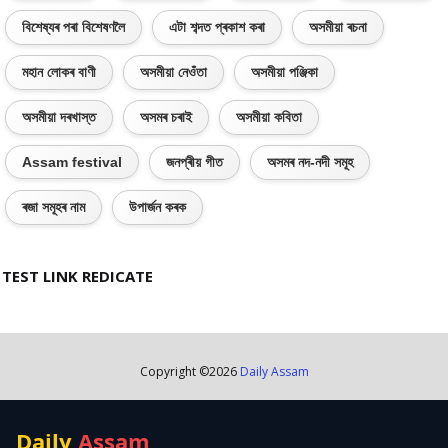
বিশেষ্যৰ পৰা বিশেষণলৈ
এটা শব্দত প্ৰকাশ কৰা
অসমীয়া ৰচনা
মহান লোকৰ বাণী
অসমীয়া নেওঁতা
অসমীয়া পঞ্জিকা
অসমীয়া দৰখাস্ত
অসমৰ চৰাই
অসমীয়া কবিতা
Assam festival
জনপ্ৰীয় গীত
অসমৰ নদ-নদী সমূহ
ৰজা সমূহৰ নাম
উপাৰ্জন কৰক
TEST LINK REDICATE
Copyright ©
2026
Daily Assam
Daily
Assam