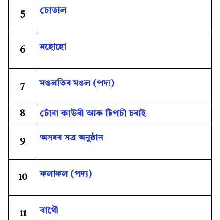
চোতাল
5
মহোহো
6
মঙলতিৰ মঙল (পদ্য)
7
8
ঢোঁৰা কাউৰী আৰু টিপচী চৰাই
অসমৰ সত্ৰ অনুষ্ঠান
9
ফলাফল (পদ্য)
10
বাথৌ
11