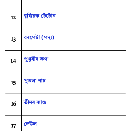
বুদ্ধিয়ক টেটোন
12
বৰপেটা (পদ্য)
13
পুখুৰীৰ কথা
14
পুতলা নাচ
15
ভীমৰ কাণ্ড
16
দেউল
17