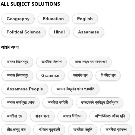
ALL SUBJECT SOLUTIONS
Geography
Education
English
Political Science
Hindi
Assamese
আমাৰ অসম
অসমৰ দিৱসসমূহ
অসমীয়া কিতাপ
সহজ লভ্য বন দৰবৰ গুণ
অসমৰ জিলাসমূহ
Grammar
সমাৰ্থক শব্দ
বিপৰীত শব্দ
Assamese People
অসমৰ কিছুমান ধানৰ প্ৰজাতি
অসমৰ জনপ্ৰিয় লোক
অসমীয়া কাহিনী
ভাৰতবৰ্ষৰ প্ৰৱিত্ৰ তীৰ্থস্থান
অসমীয়া শব্দ
বাক্য ৰচনা
অসমৰ উদ্ভিদ
কম্পিউটাৰত আঁকা ছবি
জীৱ-জন্তু নাম
গণিতৰ সূত্ৰাৱলী
অসমীয়া সঁজুলি
অসমীয়া ব্যাকৰণ