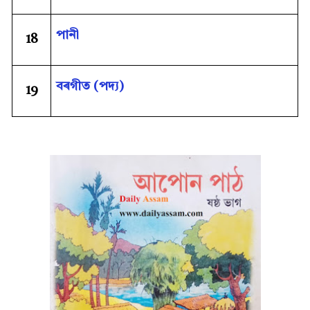
পানী
18
বৰগীত (পদ্য)
19