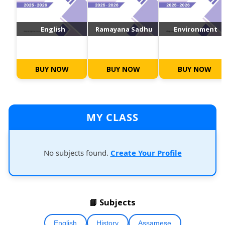
English
Ramayana Sadhu
Environment
BUY NOW
BUY NOW
BUY NOW
MY CLASS
No subjects found.
Create Your Profile
📘 Subjects
English
History
Assamese