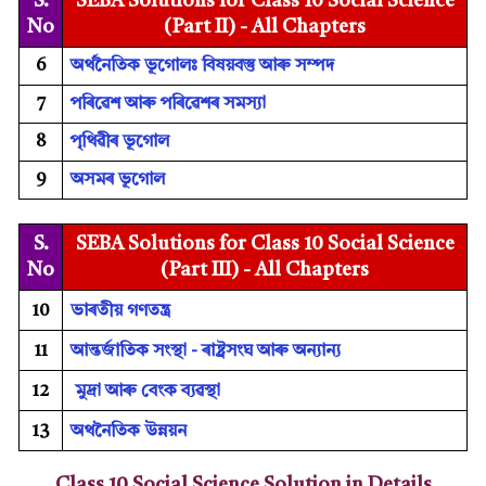
S.
SEBA Solutions for Class 10 Social Science
No
(Part II) - All Chapters
6
অৰ্থনৈতিক ভূগোলঃ বিষয়বস্তু আৰু সম্পদ
7
পৰিৱেশ আৰু পৰিৱেশৰ সমস্যা
8
পৃথিৱীৰ ভূগোল
9
অসমৰ ভূগোল
S.
SEBA Solutions for Class 10 Social Science
No
(Part III) - All Chapters
10
ভাৰতীয় গণতন্ত্ৰ
11
আন্তৰ্জাতিক সংস্থা - ৰাষ্ট্ৰসংঘ আৰু অন্য়ান্য
12
মুদ্ৰা আৰু বেংক ব্যৱস্থা
13
অথনৈতিক উন্নয়ন
Class 10 Social Science Solution in Details