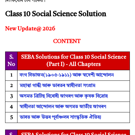
লিংকবোৰ চাব পাৰিবা।
Class 10 Social Science Solution
New Update@ 2026
CONTENT
S.
SEBA Solutions for Class 10 Social Science
No
(Part I) - All Chapters
1
বংগ বিভাজন(১৯০৫-১৯১১) আৰু স্বদেশী আন্দোলন
2
মহাত্মা গান্ধী আৰু ভাৰতৰ স্বাধীনতা সংগ্ৰাম
3
অসমত ব্ৰিটিছ বিৰোধী জাগৰণ আৰু কৃষক বিদ্ৰোহ
4
স্বাধীনতা আন্দোলন আৰু অসমত জাতীয় জাগৰণ
5
ভাৰত আৰু উত্তৰ পূৰ্বাঞ্চলৰ সাংস্কৃতিক ঐতিহ্য