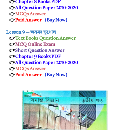
👉
Chapter 8 Books PDF
👉
All Question Paper 2010-2020
👉
MCQs Answer
👉
Paid Answer
(
Buy Now
)
Lesson 9
─
অসমৰ ভূগোল
👉
Text Books Question Answer
👉
MCQ Online Exam
👉
Short Question Answe
r
👉
Chapter 9 Books PDF
👉
All Question Paper 2010-2020
👉
MCQs Answer
👉
Paid Answer
(
Buy Now
)