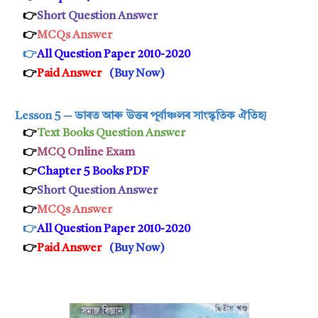
👉
Short Que
stion Answer
👉
MCQs Answer
👉
All Question Paper 2010-2020
👉
Paid Answer
(
Buy Now
)
Lesson 5
─
ভাৰত আৰু উত্তৰ পূৰ্বাঞ্চলৰ সাংস্কৃতিক ঐতিহ্য
👉
Text Books Question Answer
👉
MCQ Online Exam
👉
Chapter 5 Books PDF
👉
Short Question Answer
👉
MCQs Answer
👉
All Question Paper 2010-2020
👉
P
aid Answer
(
Buy Now
)