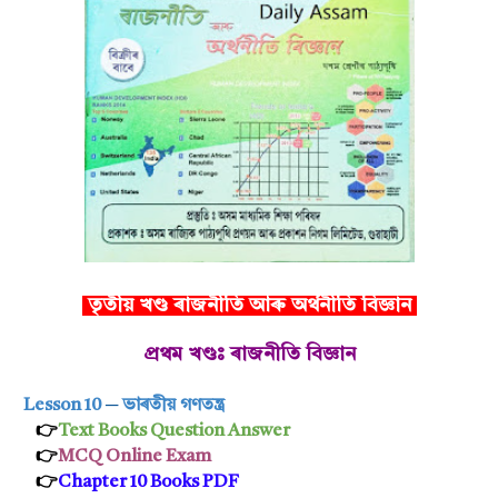
তৃতীয় খণ্ড ৰাজনীতি আৰু অৰ্থনীতি বিজ্ঞান
প্ৰথম খণ্ডঃ ৰাজনীতি বিজ্ঞান
Lesson 10
─
ভাৰতীয় গণতন্ত্ৰ
👉
Text Books Question Answer
👉
MCQ Online Exam
👉
Chapter 10 Books PDF