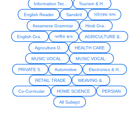
Information Tec..
Tourism & H..
English Reader
Sanskrit
বৈচিত্ৰময় অসম
Assamese Grammar
Hindi Gra..
English Gra..
অসমীয়া ৰচনা
AGRICULTURE &..
Agriculture D..
HEALTH CARE
MUSIC VOCAL..
MUSIC VOCAL..
PRIVATE S..
Automotive
Electronics & H..
RETAIL TRADE
WEAVING &..
Co-Curricular
HOME SCIENCE
PERSIAN
All Subejct