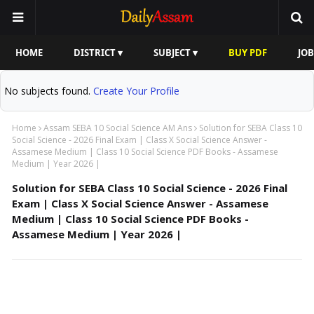
HOME
DISTRICT ▾
SUBJECT ▾
BUY PDF
JOB
No subjects found.
Create Your Profile
Home
Assam SEBA 10 Social Science AM Ans
Solution for SEBA Class 10
Social Science - 2026 Final Exam | Class X Social Science Answer -
Assamese Medium | Class 10 Social Science PDF Books - Assamese
Medium | Year 2026 |
Solution for SEBA Class 10 Social Science - 2026 Final
Exam | Class X Social Science Answer - Assamese
Medium | Class 10 Social Science PDF Books -
Assamese Medium | Year 2026 |