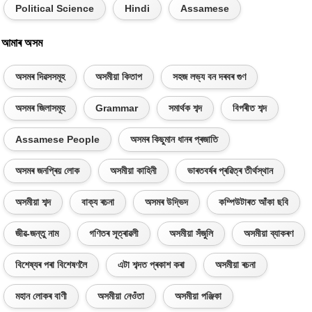
Political Science
Hindi
Assamese
আমাৰ অসম
অসমৰ দিৱসসমূহ
অসমীয়া কিতাপ
সহজ লভ্য বন দৰবৰ গুণ
অসমৰ জিলাসমূহ
Grammar
সমাৰ্থক শব্দ
বিপৰীত শব্দ
Assamese People
অসমৰ কিছুমান ধানৰ প্ৰজাতি
অসমৰ জনপ্ৰিয় লোক
অসমীয়া কাহিনী
ভাৰতবৰ্ষৰ প্ৰৱিত্ৰ তীৰ্থস্থান
অসমীয়া শব্দ
বাক্য ৰচনা
অসমৰ উদ্ভিদ
কম্পিউটাৰত আঁকা ছবি
জীৱ-জন্তু নাম
গণিতৰ সূত্ৰাৱলী
অসমীয়া সঁজুলি
অসমীয়া ব্যাকৰণ
বিশেষ্যৰ পৰা বিশেষণলৈ
এটা শব্দত প্ৰকাশ কৰা
অসমীয়া ৰচনা
মহান লোকৰ বাণী
অসমীয়া নেওঁতা
অসমীয়া পঞ্জিকা