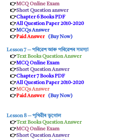
👉
MCQ Online Exam
👉
Short Question answer
👉
Chapter 6 Books PDF
👉
All Question Paper 2010-2020
👉
MCQs Answer
👉
Paid Answer
(
Buy Now
)
Lesson 7
─
পৰিৱেশ আৰু পৰিৱেশৰ সমস্যা
👉
Text Books Question Answer
👉
MCQ Online Exam
👉
Short Ques
tion Answer
👉
Chapter 7 Books PDF
👉
All Question Paper 2010-2020
👉
MCQs Answer
👉
Paid Answer
(
Buy Now
)
Lesson 8
─
পৃথিৱীৰ ভূগোল
👉
Text Books Question Answer
👉
MCQ Online Exam
👉
Short Q
uestion Answer