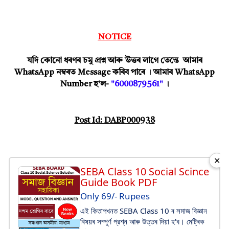
NOTICE
যদি কোনো ধৰণৰ চমু প্ৰশ্ন আৰু উত্তৰ লাগে তেন্তে আমাৰ
WhatsApp নম্বৰত Message কৰিব পাৰে । আমাৰ WhatsApp
Number হ'ল-
"
6000879561"
।
Post Id:
DABP000938
✕
SEBA Class 10 Social Scince
Guide Book PDF
Only 69/- Rupees
এই কিতাপখনত SEBA Class 10 ৰ সমাজ বিজ্ঞান
বিষয়ৰ সম্পূর্ণ প্রশ্ন আৰু উত্তৰ দিয়া হ'ব। মেট্ৰিক