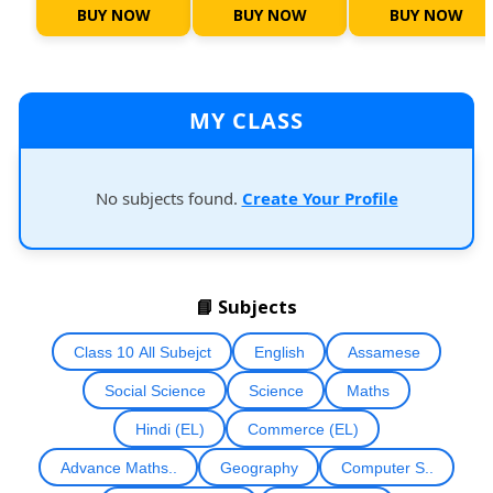
BUY NOW
BUY NOW
BUY NOW
MY CLASS
No subjects found.
Create Your Profile
📘 Subjects
Class 10 All Subejct
English
Assamese
Social Science
Science
Maths
Hindi (EL)
Commerce (EL)
Advance Maths..
Geography
Computer S..