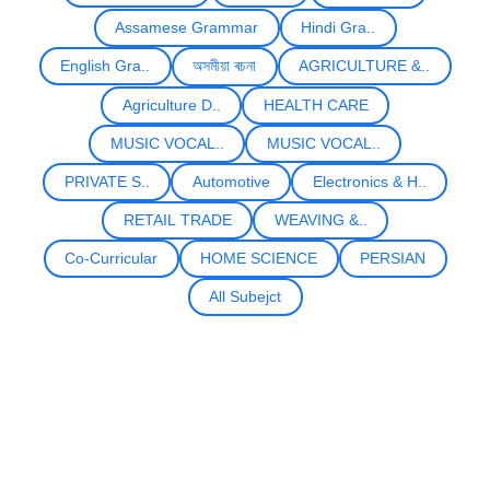
Assamese Grammar
Hindi Gra..
English Gra..
অসমীয়া ৰচনা
AGRICULTURE &..
Agriculture D..
HEALTH CARE
MUSIC VOCAL..
MUSIC VOCAL..
PRIVATE S..
Automotive
Electronics & H..
RETAIL TRADE
WEAVING &..
Co-Curricular
HOME SCIENCE
PERSIAN
All Subejct