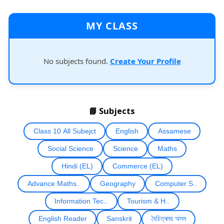
MY CLASS
No subjects found.
Create Your Profile
📘 Subjects
Class 10 All Subejct
English
Assamese
Social Science
Science
Maths
Hindi (EL)
Commerce (EL)
Advance Maths..
Geography
Computer S..
Information Tec..
Tourism & H..
English Reader
Sanskrit
বৈচিত্ৰময় অসম