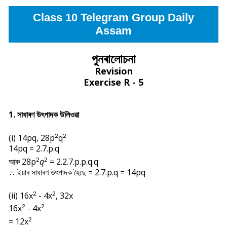
Class 10 Telegram Group Daily
Assam
পুনৰালোচনা
Revision
Exercise R - 5
1. সাধাৰণ উৎপাদক উলিওৱা
(i) 14pq, 28p
q
2
2
14pq = 2.7.p.q
আৰু 28p
q
= 2.2.7.p.p.q.q
2
2
∴ ইয়াৰ সাধাৰণ উৎপাদক হৈছে = 2.7.p.q = 14pq
(ii) 16x
- 4x
, 32x
2
2
16x
- 4x
2
2
= 12x
2