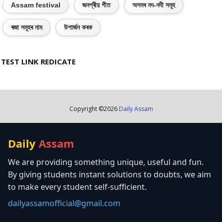
Assam festival
জনপ্ৰীয় গীত
অসমৰ নদ-নদী সমূহ
ৰজা সমূহৰ নাম
উপাৰ্জন কৰক
TEST LINK REDICATE
Copyright ©
2026
Daily Assam
Daily
Assam
We are providing something unique, useful and fun.
By giving students instant solutions to doubts, we aim
to make every student self-sufficient.
dailyassamofficial@gmail.com