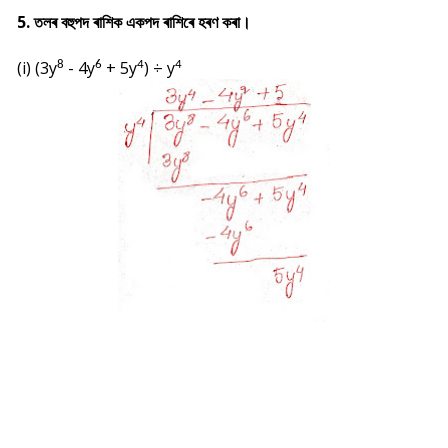
5. তলৰ বহুপদ ৰাশিক একপদ ৰাশিৰে হৰণ কৰা।
(i) (3y
- 4y
+ 5y
) ÷ y
8
6
4
4