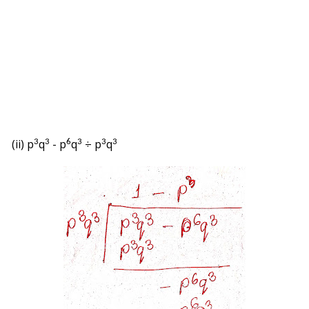
(ii)
p
q
- p
q
÷ p
q
3
3
6
3
3
3