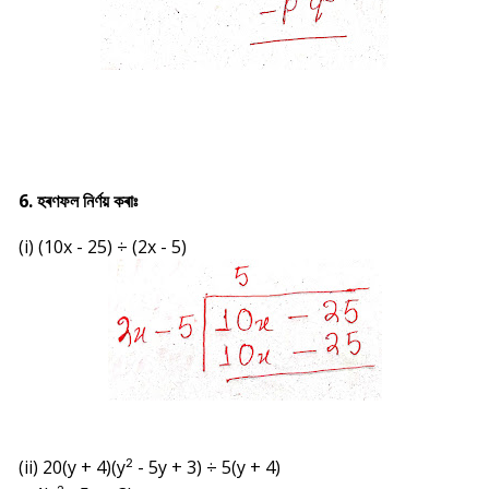
6. হৰণফল নিৰ্ণয় কৰাঃ
(i) (10x - 25)
÷ (2x - 5)
(ii) 20(y + 4)(y
- 5y + 3) ÷ 5(y + 4)
2