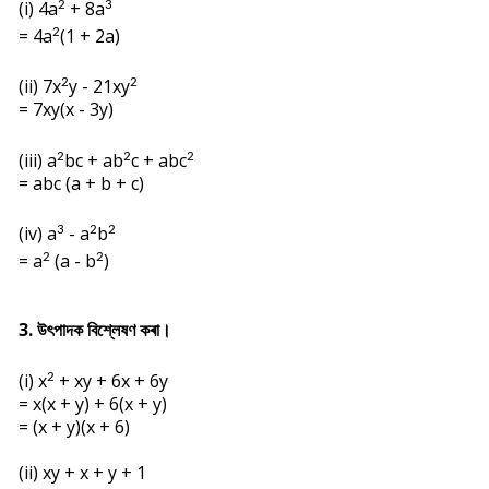
(i) 4a
+ 8a
2
3
= 4a
(1 + 2a)
2
(ii) 7x
y - 21x
y
2
2
= 7xy(x - 3y)
(iii) a
bc + ab
c + abc
2
2
2
= abc (a + b + c)
(iv) a
- a
b
3
2
2
= a
(a - b
)
2
2
3. উৎপাদক বিশ্লেষণ কৰা।
(i) x
+ xy + 6x + 6y
2
= x(x + y) + 6(x + y)
= (x + y)(x + 6)
(ii) xy + x + y + 1