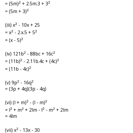
= (5m)
+ 2.5m.3 + 3
2
2
= (5m + 3)
2
(iii)
x
- 10x + 25
2
=
x
- 2.x.5 + 5
2
2
= (x - 5)
2
(iv) 121b
- 88bc + 16c
2
2
= (11b)
- 2.11b.4c + (4c)
2
2
= (11b - 4c)
2
(v) 9p
- 16
q
2
2
= (3p + 4q)(3p - 4q)
(vi) (l + m)
- (l - m)
2
2
= l
+ m
+ 2lm - l
- m
+ 2lm
2
2
2
2
= 4lm
(vii) x
- 13x - 30
2