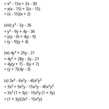
=
x
- 15x + 2x - 30
2
= x(x - 15) + 2(x - 15)
= (x - 15)(x + 2)
(viii) y
- 5y - 36
2
= y
- 9y + 4y - 36
2
= y(y - 9) + 4(y - 9)
= (y - 9)(y + 4)
(ix) 4y
+ 25y
- 21
2
= 4y
+ 28y - 3y - 21
2
= 4y(y + 7) - 3(y + 7)
= (y + 7)(4y - 3)
(x) 3
x
- 6
x
y - 45
x
y
2
2
2
2
= 3
x
+ 9
x
y
- 15
x
y
- 45
x
y
2
2
2
2
2
= 3
x
(1
+ 3y) - 15
x
y (1 + 3y)
2
2
= (1 + 3y)(3
x
- 15
x
y)
2
2