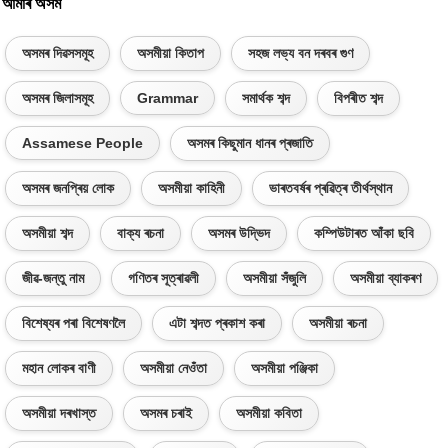
আমাৰ অসম
অসমৰ দিৱসসমূহ
অসমীয়া কিতাপ
সহজ লভ্য বন দৰবৰ গুণ
অসমৰ জিলাসমূহ
Grammar
সমাৰ্থক শব্দ
বিপৰীত শব্দ
Assamese People
অসমৰ কিছুমান ধানৰ প্ৰজাতি
অসমৰ জনপ্ৰিয় লোক
অসমীয়া কাহিনী
ভাৰতবৰ্ষৰ প্ৰৱিত্ৰ তীৰ্থস্থান
অসমীয়া শব্দ
বাক্য ৰচনা
অসমৰ উদ্ভিদ
কম্পিউটাৰত আঁকা ছবি
জীৱ-জন্তু নাম
গণিতৰ সূত্ৰাৱলী
অসমীয়া সঁজুলি
অসমীয়া ব্যাকৰণ
বিশেষ্যৰ পৰা বিশেষণলৈ
এটা শব্দত প্ৰকাশ কৰা
অসমীয়া ৰচনা
মহান লোকৰ বাণী
অসমীয়া নেওঁতা
অসমীয়া পঞ্জিকা
অসমীয়া দৰখাস্ত
অসমৰ চৰাই
অসমীয়া কবিতা