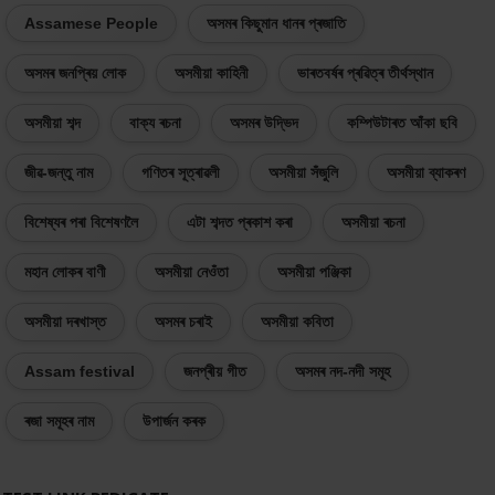
Assamese People
অসমৰ কিছুমান ধানৰ প্ৰজাতি
অসমৰ জনপ্ৰিয় লোক
অসমীয়া কাহিনী
ভাৰতবৰ্ষৰ প্ৰৱিত্ৰ তীৰ্থস্থান
অসমীয়া শব্দ
বাক্য ৰচনা
অসমৰ উদ্ভিদ
কম্পিউটাৰত আঁকা ছবি
জীৱ-জন্তু নাম
গণিতৰ সূত্ৰাৱলী
অসমীয়া সঁজুলি
অসমীয়া ব্যাকৰণ
বিশেষ্যৰ পৰা বিশেষণলৈ
এটা শব্দত প্ৰকাশ কৰা
অসমীয়া ৰচনা
মহান লোকৰ বাণী
অসমীয়া নেওঁতা
অসমীয়া পঞ্জিকা
অসমীয়া দৰখাস্ত
অসমৰ চৰাই
অসমীয়া কবিতা
Assam festival
জনপ্ৰীয় গীত
অসমৰ নদ-নদী সমূহ
ৰজা সমূহৰ নাম
উপাৰ্জন কৰক