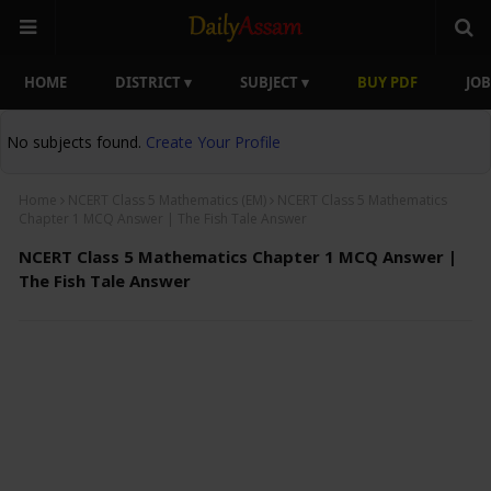
HOME
DISTRICT ▾
SUBJECT ▾
BUY PDF
JOB
No subjects found.
Create Your Profile
Home
NCERT Class 5 Mathematics (EM)
NCERT Class 5 Mathematics
Chapter 1 MCQ Answer | The Fish Tale Answer
NCERT Class 5 Mathematics Chapter 1 MCQ Answer |
The Fish Tale Answer