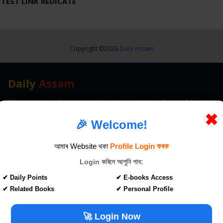
TEST LINK REDICATE
Copyright ©
2026
Daily Assam
Daily
Assam
We are providing something unique, useful and fun.
By giving students instant solutions to doubts, we aim
✖
🎉 Welcome!
to make every student self-sufficient.
dailyassamofficial@gmail.com
আমাৰ Website থকা
Profile Login কৰক
Login কৰিলে আপুনি পাব:
Quick Links
✔ Daily Points
✔ E-books Access
About
✔ Related Books
✔ Personal Profile
Privacy Policy
Terms & Conditions
🚀 Login Now