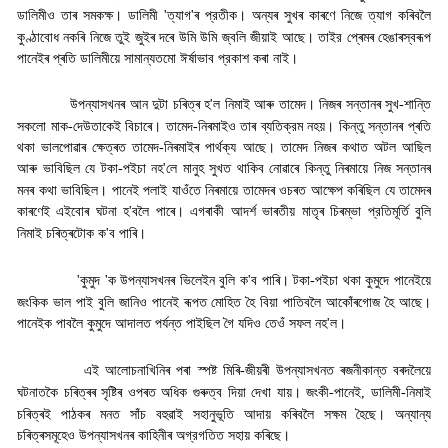
ডালিমীও তাৰ সমকক্ষ। ডালিমী
'
ত্যাগ
'
ৰ প্রতীক। অন্যৰ সুখৰ কাৰণে নিজে ত্যাগ কৰিবলৈ
কুণ্ঠাবোধ নকৰি নিজে তুই জুইৰ দৰে উমি উমি জ্বলি জীয়াই আছে। তাইর প্ৰেমৰ হেঙাৰস্বৰূপ
পানেইৰ প্ৰতি ডালিমীয়ে সামান্যতমো ঈর্ষাভাব প্রকাশ কৰা নাই
।
উপন্যাসখনৰ আন দুটা চৰিত্ৰ হ
'
ল নিমাই আৰু তামেদ। নিজৰ সন্তানৰ সুখ-শান্তি
সকলো মাক-দেউতাকেই বিচাৰে। তামেদ-নিৰমাইও তাৰ ব্যতিক্রম নহয়। কিন্তু সন্তানৰ প্ৰতি
থকা ভালপোৱাৰ ক্ষেত্ৰত তামেদ-নিৰমাইৰ পাৰ্থক্য আছে। তামেদ নিজৰ কথাত অটল আছিল
আৰু ভাবিছিল যে টকা-পইচা নহ
'
লে মানুহ সুখত থাকিব নোৱাৰে কিন্তু নিৰমায়ে নিজ সন্তানৰ
মনৰ কথা ভাবিছিল। পানেই পলাই যাওঁতে নিৰমায়ে তামেদৰ ওচৰত আক্ষেপ কৰিছিল যে তামেদৰ
কাৰণেই এইবোৰ ঘটনা হ
'
বলৈ পাৰে। এগৰাকী আদর্শ ভাৰতীয় মাতৃৰ চিৰম্ভা প্রতিমূর্তি বুলি
নিমাই চৰিত্ৰটোক ক
'
ব পাৰি
।
'
কুমুদ
'
ক উপন্যাসখনৰ ভিলেইন বুলি ক
'
ব পাৰি। টকা-পইচা থকা কুমুদে পানেইয়ে
জংকিক ভাল পাই বুলি জানিও পানেই ৰূপত মোহিত হৈ বিয়া পাতিবলৈ আকোঁৰগোজ হৈ আছে।
পানেইক পাবলৈ কুমুদে আদালত পর্যন্ত পাইছিল গৈ যদিও তেওঁ সফল নহ
'
ল
।
এই আলোচনাখিনিৰ পৰা স্পষ্ট মিৰি-জীয়ৰী উপন্যাসখনত ৰজনীকান্ত বৰদলৈয়ে
ঘটনাতকৈ চৰিত্ৰৰ সৃষ্টিৰ ওপৰত অধিক গুৰুত্ব দিয়া দেখা যায়। জংকী-পানেই
,
ডালিমী-নিমাই
চৰিত্ৰই পাঠকৰ মনত সাঁচ বহুৱাই সহানুভূতি আদায় কৰিবলৈ সক্ষম হৈছে। অন্যান্য
চৰিত্ৰসমূহেও উপন্যাসখনৰ কাহিনীৰ অগ্রগতিত সহায় কৰিছে
।