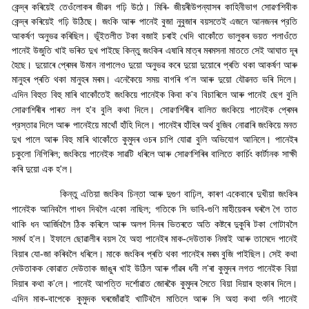
কেন্দ্ৰ কৰিয়েই তেওঁলোকৰ জীৱন গঢ়ি উঠে। মিৰি- জীয়ৰীউপন্যাসৰ কাহিনীভাগ সোৱণশিবীক
কেন্দ্ৰ কৰিয়েই গঢ়ি উঠিছে। জংকি আৰু পানেই বুজা নুবুজাৰ বয়সতেই এজনে আনজনৰ প্রতি
আকর্ষণ অনুভৱ কৰিছিল। ভূঁইতলীত টকা বজাই চৰাই খেদি থাকোঁতে ভালুকৰ ভয়ত পলাওঁতে
পানেই উজুতি খাই ভৰিত দুখ পাইছে কিন্তু জংকিৰ এষাৰি মাত্ৰ মৰমসনা মাততে সেই আঘাত দূৰ
হৈছে। দুয়োৰে প্ৰেমৰ উমান নাপালেও দুয়ো অনুভৱ কৰে দুয়ো দুয়োৰে প্ৰতি থকা আকৰ্ষণ আৰু
মানুহৰ প্ৰতি থকা মানুহৰ মৰম। এনেকৈয়ে সময় বাগৰি গ
'
ল আৰু দুয়ো যৌৱনত ভৰি দিলে।
এদিন বিহুত বিহু মাৰি থাকোঁতেই জংকিয়ে পানেইক কিবা ক
'
ব বিচাৰিলে আৰু পানেই ছেগ বুলি
সোৱণশিৰীৰ পাৰত লগ হ
'
ব বুলি কথা দিলে। সোৱণশিৰীৰ বালিত জংকিয়ে পানেইক প্ৰেমৰ
প্রস্তাৱ দিলে আৰু পানেইয়ে মাথোঁ হাঁহি দিলে। পানেইৰ হাঁহিৰ অৰ্থ বুজিব নোৱাৰি জংকিয়ে মনত
দুখ পালে আৰু বিহু মাৰি থাকোঁতে কুমুদৰ ওচৰ চাপি যোৱা বুলি অভিযোগ আনিলে। পানেইৰ
চকুলো নিগিৰিল
;
জংকিয়ে পানেইক সাৱটি ধৰিলে আৰু সোৱণশিৰিৰ বালিতে কার্চিং কার্টানক সাক্ষী
কৰি দুয়ো এক হ
'
ল
।
কিন্তু এতিয়া জংকিব চিন্তা আৰু দুগুণ বাঢ়িল
,
কাৰণ একেবাৰে দুখীয়া জংকিৰ
পানেইক আনিবলৈ গাধন দিবলৈ একো নাছিল
;
গতিকে সি ভাবি-গুণি মাহীয়েকৰ ঘৰলৈ গৈ তাত
থাকি ধন আৰ্জিবলৈ ঠিক কৰিলে আৰু অলপ দিনৰ ভিতৰতে অতি কষ্টৰে দুকুৰি টকা গোটাবলৈ
সমর্থ হ
'
ল। ইফালে ছোৱালীৰ বয়স হৈ অহা পানেইৰ মাক-দেউতাক নিমাই আৰু তামেদে পানেই
বিয়াৰ যো-জা কৰিবলৈ ধৰিলে। মাকে জংকিৰ প্ৰতি থকা পানেইৰ মৰম বুজি পাইছিল। সেই কথা
দেউতাকক কোৱাত দেউতাক জাঙুৰ খাই উঠিল আৰু গাঁৱৰ ধনী ল
'
ৰা কুমুদৰ লগত পানেইক বিয়া
দিয়াৰ কথা ক
'
লে। পানেই আপত্তি দৰ্শোৱাত জোৰকৈ কুমুদৰ সৈতে বিয়া দিয়াৰ হুংকাৰ দিলে।
এদিন মাক-বাপেকে কুমুদক ঘৰজোঁৱাই খাটিবলৈ মাতিলে আৰু সি অহা কথা শুনি পানেই