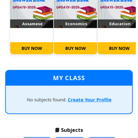
Assamese
Economics
Education
BUY NOW
BUY NOW
BUY NOW
MY CLASS
No subjects found.
Create Your Profile
📘 Subjects