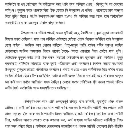
আনিবলৈ গা ধন গোটাবলৈ সি মাহীয়েকৰ ঘৰত থাকি কাম কৰিবলৈ গৈছে। কিন্তু সি বহু ক্ষেত্ৰত
অস্থিৰ। কুমুদৰ লগত পানেইৰ বিয়া ঠিক হোৱাত সি উদ্বাউল হৈ পৰিছে। পানেইহে তাক সান্ত্বনা
দিছে বুদ্ধি দিছে। জংকি উপন্যাসখনৰ নায়ক হ
'
লেও সি সক্রিয় নহয় আৰু তাৰ অৰ্থনৈতিক
অৱস্থাটোৱে তাক তেনেকুৱা হ
'
বলৈ বাধ্য কৰিছে
।
উপন্যাসখনৰ নায়িকা পানেই অকল ধুনীয়াই নহয়
,
ধৈর্যশীলো। বুজা নুবুজা বয়সৰপৰাই
যিজনৰ লগত বেছিভাগ সময় পাৰ কৰিছিল সেইজনে যেতিয়া প্রেম নিবেদন কৰিছিল তাই উদ্বাউল
হোৱা নাছিল। জংকিক ভাল পোৱাৰ বাহিৰেও পিতৃ-মাতৃৰ প্ৰতি তাইৰ গভীৰ শ্ৰদ্ধা আছিল
সেইকাৰণে জংকিৰ প্ৰস্তাৱৰ পিছত পানেই কৈছে-
'
আয়ে বোপায়ে দিলে তোলৈ যাম
'
বুলি।
দেউতাকে কুমুদৰ লগত বিয়া ঠিক কৰাৰ পিছতো দেউতাকৰ মন ভুলাবলৈ চেষ্টা কৰিছিল। কুমুদ
ঘৰজোঁৱাই খাটিবলৈ আহোতে তাক ঘূৰাই পঠিয়াবলৈ চেষ্টা কৰিছিল। বিপদৰ সময়ত জংকিকো
উপযুক্ত বুদ্ধিৰে তায়েই পৰিচালিত কৰিছিল। পলাই যাওঁতে এজন অর্ধশিক্ষিত হিন্দু ল
'
ৰাৰ হাতত
যেতিয়া ধর্ষিতা হোৱাৰ উপক্ৰম হৈছিল তেতিয়া তাই অকল নিজকে বচোৱাই নহয় ল
'
ৰাজনৰ অন্তৰ
জয় কৰি ভাল পথলৈ আনিবলৈ সক্ষম হৈছিল। কোনো ধৰণৰ চাৰিত্ৰিক খুঁট নথকা পানেই চৰিত্ৰ
অসীম ধৈর্য
,
কর্তব্যনিষ্ঠ আৰু সংযমশীলতাৰ সংমিশ্রণ
।
উপন্যাসখনৰ আন এটি গুৰুত্বপূর্ণ চৰিত্র হ
'
ল ডালিমী
,
ঘুনাসূতি গাঁৱৰ গাভৰু
ডালিম।। তাই জংকিক মনে মনে ভাল পাই থাকিলেও জংকি-পানেইৰ কাহিনী গম পোৱাত তাই
তাতে স্তব্ধ হ
'
ল আৰু জংকি-পানেইৰ মিলন ঘটোৱাতহে চেষ্টা কৰিলে। জংকিক নাও গোটাই
দিয়া
,
জংকিয়ে আঘাত পোৱাত তাক শুশ্রূষা কৰা
,
অর্থ সাহায্য আদিৰ জৰিয়তে ডালিমীয়ে নিজৰ
বহল মনৰ পৰিচয় দিছে। লক্ষ্মীনাথ বেজবৰুৱাৰ জয়মতীৰ নগা গাভৰু ডালিমী যেনেকুৱা মিবি-জীয়ৰীৰ