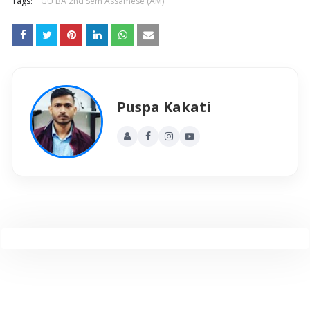
Tags:
GU BA 2nd Sem Assamese (AM)
Puspa Kakati