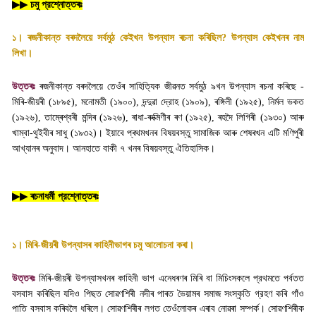
▶▶
চমু প্রশ্নোত্তৰঃ
১। ৰজনীকান্ত বৰদলৈয়ে সর্বমুঠ কেইখন উপন্যাস ৰচনা কৰিছিল
?
উপন্যাস কেইখনৰ নাম
লিখা
।
উত্তৰঃ
ৰজনীকান্ত বৰদলৈয়ে তেওঁৰ সাহিত্যিক জীৱনত সর্বমুঠ ৯খন উপন্যাস ৰচনা কৰিছে -
মিৰি-জীয়ৰী (১৮৯৫)
,
মনোমতী (১৯০০)
,
দন্দুৱা দ্রোহ (১৯০৯)
,
ৰঙ্গিলী (১৯২৫)
,
নির্মল ভকত
(১৯২৬)
,
তাম্ৰেশ্বৰী মন্দিৰ (১৯২৬)
,
ৰাধা-ৰুক্মিণীৰ ৰণ (১৯২৫)
,
ৰহদৈ লিগিৰী (১৯৩০) আৰু
খাম্বা-থুইবীৰ সাধু (১৯৩২)। ইয়াবে প্ৰথমখনৰ বিষয়বস্তু সামাজিক আৰু শেষৰখন এটি মণিপুৰী
আখ্যানৰ অনুবাদ। আনহাতে বাকী ৭ খনৰ বিষয়বস্তু ঐতিহাসিক
।
▶▶
ৰচনাধর্মী প্রশ্নোত্তৰঃ
১। মিৰি-জীয়ৰী উপন্যাসৰ কাহিনীভাগৰ চমু আলোচনা কৰা
।
উত্তৰঃ
মিৰি-জীয়ৰী উপন্যাসখনৰ কাহিনী ভাগ এনেধৰণৰ মিৰি বা মিচিংসকলে প্রথমতে পর্বতত
বসবাস কৰিছিল যদিও পিছত সোৱণশিৰী নদীৰ পাৰত ভৈয়ামৰ সমাজ সংস্কৃতি গ্রহণ কৰি গাঁও
পাতি বসবাস কৰিবলৈ ধৰিলে। সোৱণশিৰীৰ লগত তেওঁলোকৰ এৰাব নোৱৰা সম্পর্ক। সোৱণশিৰীক