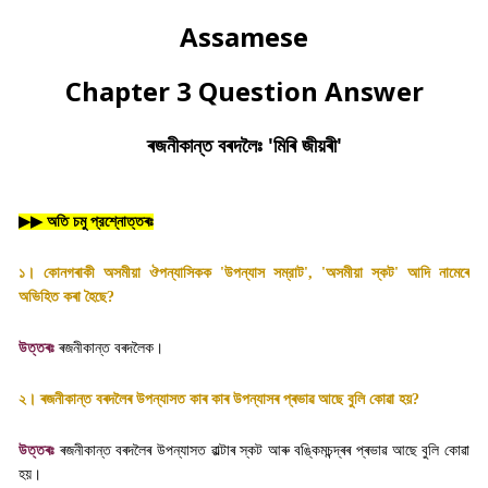
Assamese
Chapter 3 Question Answer
ৰজনীকান্ত বৰদলৈঃ 'মিৰি জীয়ৰী'
▶▶
অতি চমু প্রশ্নোত্তৰঃ
১। কোনগৰাকী অসমীয়া ঔপন্যাসিকক
'
উপন্যাস সম্রাট
', '
অসমীয়া স্কট
'
আদি নামেৰে
অভিহিত কৰা হৈছে
?
উত্তৰঃ
ৰজনীকান্ত বৰদলৈক
।
২। ৰজনীকান্ত বৰদলৈৰ উপন্যাসত কাৰ কাৰ উপন্যাসৰ প্ৰভাৱ আছে বুলি কোৱা হয়
?
উত্তৰঃ
ৰজনীকান্ত বৰদলৈৰ উপন্যাসত ৱাল্টাৰ স্কট আৰু বঙ্কিমচন্দ্ৰৰ প্ৰভাৱ আছে বুলি কোৱা
হয়
।