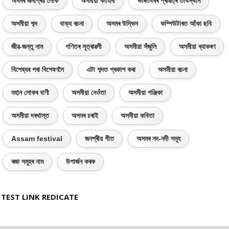
অসমৰ জনপ্ৰিয় লোক
অসমীয়া কাহিনী
ভাৰতবৰ্ষৰ প্ৰৱিত্ৰ তীৰ্থস্থান
অসমীয়া শব্দ
বাক্য ৰচনা
অসমৰ উদ্ভিদ
কম্পিউটাৰত আঁকা ছবি
জীৱ-জন্তু নাম
গণিতৰ সূত্ৰাৱলী
অসমীয়া সঁজুলি
অসমীয়া ব্যাকৰণ
বিশেষ্যৰ পৰা বিশেষণলৈ
এটা শব্দত প্ৰকাশ কৰা
অসমীয়া ৰচনা
মহান লোকৰ বাণী
অসমীয়া নেওঁতা
অসমীয়া পঞ্জিকা
অসমীয়া দৰখাস্ত
অসমৰ চৰাই
অসমীয়া কবিতা
Assam festival
জনপ্ৰীয় গীত
অসমৰ নদ-নদী সমূহ
ৰজা সমূহৰ নাম
উপাৰ্জন কৰক
TEST LINK REDICATE