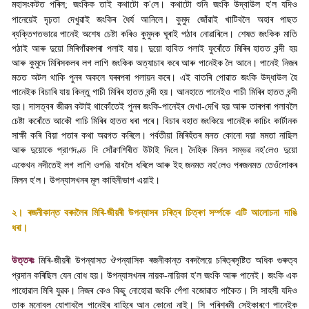
মহাসংকটত পৰিল
;
জংকিক তাই কথাটো ক
'
লে। কথাটো শুনি জংকি উদ্বাউল হ
'
ল যদিও
পানেয়েই দৃঢ়তা দেখুৱাই জংকিৰ ধৈৰ্য আনিলে। কুমুদ জোঁৱাই খাটিবলৈ অহাৰ পাছত
ব্যক্তিগতভাৱে পানেই অশেষ চেষ্টা কৰিও কুমুদক ঘূৰাই পঠাব নোৱাৰিলে। শেষত জংকিক মাতি
পঠাই আৰু দুয়ো মিৰিগাঁৱৰপৰা পলাই যায়। দুয়ো হাবিত পলাই ফুৰোঁতে মিৰিৰ হাতত বন্দী হয়
আৰু কুমুদে মিৰিসকলৰ লগ লাগি জংকিক অত্যাচাৰ কৰে আৰু পানেইক লৈ আনে। পানেই নিজৰ
মতত অটল থাকি পুনৰ অকলে ঘৰৰপৰা পলায়ন কৰে। এই বাতৰি পোৱাত জংকি উদ্ধাউল হৈ
পানেইক বিচাৰি যায় কিন্তু গাচী মিৰিৰ হাতত বন্দী হয়। আনহাতে পানেইও গাচী মিৰিৰ হাতত বন্দী
হয়। দাসত্বৰ জীৱন কটাই থাকোঁতেই পুনৰ জংকি-পানেইৰ দেখা-দেখি হয় আৰু তাৰপৰা পলাবলৈ
চেষ্টা কৰোঁতে আকৌ গাচি মিৰিৰ হাতত ধৰা পৰে। বিচাৰ বহাত জংকিয়ে পানেইক কাচিং কার্টানক
সাক্ষী কৰি বিয়া পতাৰ কথা অৱগত কৰিলে। পৰ্বতীয়া মিৰিহঁতৰ মনত কোনো দয়া মমতা নাছিল
আৰু দুয়োকে প্রাণদণ্ড দি সোঁৱণশিৰীত উটাই দিলে। দৈহিক মিলন সম্ভৱ নহ
'
লেও দুয়ো
একেখন নদীতেই লগ লাগি ওপঙি যাবলৈ ধৰিলে আৰু ইহ জনমত নহ
'
লেও পৰজনমত তেওঁলোকৰ
মিলন হ
'
ল। উপন্যাসখনৰ মূল কাহিনীভাগ এয়াই
।
২। ৰজনীকান্ত বৰদলৈৰ মিৰি-জীয়ৰী উপন্যাসৰ চৰিত্ৰ চিত্ৰণ সর্ম্পকে এটি আলোচনা দাঙি
ধৰা
।
উত্তৰঃ
মিৰি-জীয়ৰী উপন্যাসত ঔপন্যাসিক ৰজনীকান্ত বৰদলৈয়ে চৰিত্ৰসৃষ্টিত অধিক গুৰুত্ব
প্রদান কৰিছিল যেন বোধ হয়। উপন্যাসখনৰ নায়ক-নায়িকা হ
'
ল জংকি আৰু পানেই। জংকি এক
পাহোৱাল মিৰি যুৱক। নিজৰ কেও কিছু নোহোৱা জংকি পেঁপা বজোৱাত পাকৈত। সি সাহসী যদিও
তাক মনোবল যোগাবলৈ পানেইৰ বাহিৰে আন কোনো নাই। সি পৰিশ্ৰমী সেইকাৰণে পানেইক