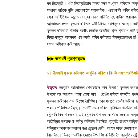
বৰ মিতব্যয়ী। এই মিতব্যয়িতাৰ ফলত সৰহ-সংখ্যক কবিতাৰ আকৃত
সাধাৰণ পাঠকে বুজি নোপোৱাটো স্বাভাৱিক। এইগৰাকী কবিৰ কবিত
হোৱা সাহিত্যিক আন্দোলনসমূহৰ লগত পৰিচিত হোৱাটোও প্রয়োজ
আন্দোলনৰ লগত ফুকনৰ কবিতাৰ এটি নিবিড় যোগসূত্র আছে। এই
ফুকনৰ কবিতাই থলোৱা অৰ্থাৎ নিভাঁজ অসমীয়া শব্দৰ প্ৰয়োগ নাই 
বিষয়-বস্তুৰ ফালৰপৰা এইগৰাকী কবিৰ কবিতাত বিষন্নতাবোধৰ ছা
স্থান অধিকাৰ কৰি আছে
।
▶▶
ৰচনাধর্মী প্রশ্নোত্তৰঃ
১। নীলমণি ফুকনৰ কবিতাত আধুনিক কবিতাৰ কি কি লক্ষণ প্রতিফ
উত্তৰঃ
নৱন্যাস আন্দোলনৰ শেষছোৱাৰ কবি নীলমণি ফুকনৰ কবিতাত
উপভোগত আপোন পাহৰা হোৱা নাই। তেওঁৰ কবিতা ভাৰতীয় দৰ্শন
ফুকনৰ কবিতাৰ এক বিশেষ বৈশিষ্ট্য। তাৰ ফলতে তেওঁৰ কবিতা দু
প্রভাৱ পৰিলক্ষিত হৈছে।
'
মানসী
'
নামৰ কবিতা পুথিখনৰ পাতনিত কবি
সৌন্দৰ্যৰ বিকাশ দেখে। এই সৌন্দৰ্যৰ উপাসনা কৰোঁতে কৰোঁতে অন্তর
অতীন্দ্রিয় জগতক উপলব্ধি কৰিবলৈ বিচাৰিছে প্রকৃতি জগতৰ বাহ্যিক স
সন্ধিয়াৰ আকাশৰ কপালৰ ৰঙা সেন্দুৰৰ ফোঁট
,
আহাৰ মাহৰ মেঘমালাক 
বিচাৰিছে। কিন্তু মানসীক হৃদয়ৰে উপলব্ধি কৰিবলৈ গৈ প্রকৃতিৰ সৌন্দৰ