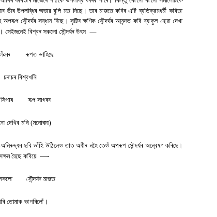
আদিৰ কবিতাৰ মাজেৰে পাঠকে উপলব্ধি কৰিব পাৰে। কিন্তু কোনো কানো সমালোচকে
চোৱাৰ ভীৰ উপলব্ধিৰ অভাৱ বুলি মত দিছে। তাৰ মাজতে কবিৰ এটি ব্যতিক্রমধর্মী কবিতা
 সৌন্দৰ্যৰ সন্ধান ৰিছে। সৃষ্টিৰ ক্ষণিক সৌন্দৰ্যৰ আনন্দত কবি ব্যাকুল হোৱা দেখা
ক। সেইজনেই বিশ্বৰ সকলো সৌন্দৰ্যৰ উৎস
—
োঁৱৰৰ
ৰূপত ভাহিছে
চৰাচৰ বিশ্বখনি
সিপাৰ
ৰূপ সাগৰৰ
ো দেখিব মনি (মনোৰমা)
অনিৰুদ্ধৰ ছবি ভাঁহি উঠিলেও তাত অধীৰ নহৈ তেওঁ অপৰূপ সৌন্দৰ্যৰ অন্বেষণ কৰিছে।
সক্ষম হৈছে কবিয়ে
—-
িৰ সকলো সৌন্দৰ্যৰ মাজত
াৰি তোমাক ভাগৰিলোঁ
।