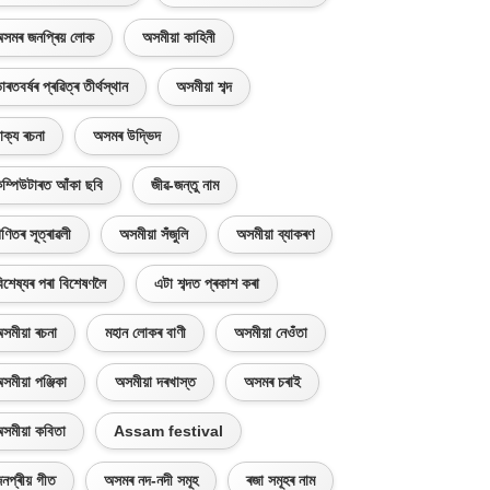
সমৰ জনপ্ৰিয় লোক
অসমীয়া কাহিনী
াৰতবৰ্ষৰ প্ৰৱিত্ৰ তীৰ্থস্থান
অসমীয়া শব্দ
াক্য ৰচনা
অসমৰ উদ্ভিদ
ম্পিউটাৰত আঁকা ছবি
জীৱ-জন্তু নাম
ণিতৰ সূত্ৰাৱলী
অসমীয়া সঁজুলি
অসমীয়া ব্যাকৰণ
িশেষ্যৰ পৰা বিশেষণলৈ
এটা শব্দত প্ৰকাশ কৰা
সমীয়া ৰচনা
মহান লোকৰ বাণী
অসমীয়া নেওঁতা
সমীয়া পঞ্জিকা
অসমীয়া দৰখাস্ত
অসমৰ চৰাই
সমীয়া কবিতা
Assam festival
নপ্ৰীয় গীত
অসমৰ নদ-নদী সমূহ
ৰজা সমূহৰ নাম