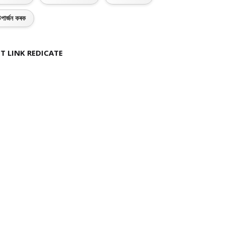
পাৰ্জন কৰক
T LINK REDICATE