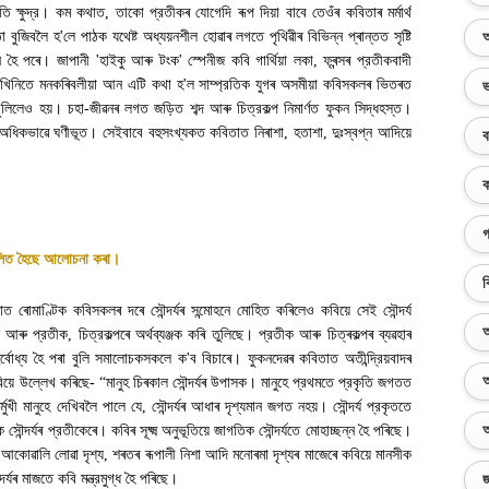
ি ক্ষুদ্র। কম কথাত
,
তাকো প্রতীকৰ যোগেদি ৰূপ দিয়া বাবে তেওঁৰ কবিতাৰ মৰ্মাৰ্থ
া বুজিবলৈ হ
'
লে পাঠক যথেষ্ট অধ্যয়নশীল হোৱাৰ লগতে পৃথিৱীৰ বিভিন্ন প্ৰান্তত সৃষ্টি
অ
ন হৈ পৰে। জাপানী
'
হাইকু আৰু টংক
'
স্পেনীজ কবি গার্থিয়া লকা
,
ফ্ৰন্সৰ প্রতীকবাদী
খিনিতে মনকৰিবলীয়া আন এটি কথা হ
'
ল সাম্প্রতিক যুগৰ অসমীয়া কবিসকলৰ ভিতৰত
ভ
বুলিলেও হয়। চহা-জীৱনৰ লগত জড়িত শব্দ আৰু চিত্রকল্প নিমার্ণত ফুকন সিদ্ধহস্ত।
ঁ অধিকভাৱে ঘণীভূত। সেইবাবে বহুসংখ্যকত কবিতাত নিৰাশা
,
হতাশা
,
দুঃস্বপ্ন আদিয়ে
ব
ক
গ
লিত হৈছে আলোচনা কৰা
।
ব
 ৰোমাণ্টিক কবিসকলৰ দৰে সৌন্দৰ্যৰ সন্মোহনে মোহিত কৰিলেও কবিয়ে সেই সৌন্দর্য
অ
 আৰু প্রতীক
,
চিত্রকল্পৰে অৰ্থব্যঞ্জক কৰি তুলিছে। প্রতীক আৰু চিত্ৰকল্পৰ ব্যৱহাৰ
র্বোধ্য হৈ পৰা বুলি সমালোচকসকলে ক
'
ব বিচাৰে। ফুকনদেৱৰ কবিতাত অতীন্দ্রিয়বাদৰ
অ
য়ে উল্লেখ কৰিছে- “মানুহ চিৰকাল সৌন্দৰ্যৰ উপাসক। মানুহে প্রথমতে প্রকৃতি জগতত
্মুখী মানুহে দেখিবলৈ পালে যে
,
সৌন্দৰ্যৰ আধাৰ দৃশ্যমান জগত নহয়। সৌন্দর্য প্রকৃততে
অ
ৌন্দৰ্যৰ প্রতীকেৰে। কবিৰ সূক্ষ্ম অনুভূতিয়ে জাগতিক সৌন্দর্যতে মোহাচ্ছন্ন হৈ পৰিছে।
আকোৱালি লোৱা দৃশ্য
,
শৰতৰ ৰূপালী নিশা আদি মনোৰমা দৃশ্যৰ মাজেৰে কবিয়ে মানসীক
্যৰ মাজতে কবি মন্ত্রমুগ্ধ হৈ পৰিছে
।
জ