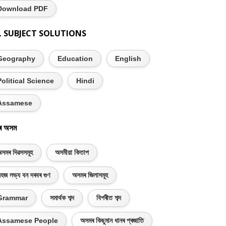
Download PDF
L SUBJECT SOLUTIONS
Geography
Education
English
Political Science
Hindi
Assamese
ৰ অসম
সমৰ দিৱসসমূহ
অসমীয়া কিতাপ
হজ লভ্য বন দৰবৰ গুণ
অসমৰ জিলাসমূহ
Grammar
সমাৰ্থক শব্দ
বিপৰীত শব্দ
Assamese People
অসমৰ কিছুমান ধানৰ প্ৰজাতি