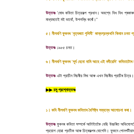
উত্তৰঃ
'
মোৰ কবিতা চিত্রকল্প প্রধান। অবশ্যে বিধ বিধ প্ৰকাৰ
মাধ্যমতেই মই ভাবোঁ
,
উপলব্ধি কৰোঁ।"
৫। নীলমণি ফুকনৰ
'
নৃত্যৰতা পৃথিবী
'
কাব্যগ্রন্থখনি কিমান চনত প
উত্তৰঃ
১৯৮৫ চনত
।
৬। নীলমণি ফুকনৰ
'
সূর্য হেনো নামি আহে এই নদীয়েদি
'
কবিতাটোৰ ম
উত্তৰঃ
এটা প্রাচীন মিচৰীয় মিথ আৰু এখন মিচৰীয় প্রাচীৰ চিত্র
।
▶▶
চমু প্রশ্নোত্তৰঃ
১। কবি নীলমণি ফুকনৰ কবিতাৰ বৈশিষ্ট্য সম্বন্ধে আলোচনা কৰা
।
উত্তৰঃ
ফুকনৰ কবিতা সম্পর্কে আটাইতকৈ বেছি উচ্চৰিত অভিযোগ
প্রয়োগ হোৱা প্রতীক আৰু চিত্ৰকল্পৰ যোগেদি। ফুকনে পোনপটীয়