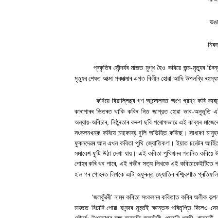
ভঙা
নিৰন
প্ৰকৃতিৰ সৌন্দৰ্যৰ মাজত মুগ্ধ হৈও কবিয়ে জন্ম-মৃত্যুৰ চ
মৃত্যুৰ শেষত আত্মা পৰমাত্মাৰ এগত বিলীন হোৱা আদি উপলব্ধি ৰহস্
কবিয়ে বিয়াল্লিছৰ গণ আন্দোলনত অংশ গ্রহণ কৰি কাৰাবন্
কাৰাগাৰৰ ভিতৰত থাকি কবিৰ নিত জাগ্রত হোৱা ভাব-অনুভূতি এই 
অন্যায়-অবিচাৰ
,
নিষ্ঠুৰতাৰ কৰুণ ছবি পৰোক্ষভাৱে এই কাব্যৰ মাজেৰ
সংকলনখনক কবিয়ে চহাকাব্য বুলি অভিহিত কৰিছে। সাধাৰণ মানুহৰ
ফুকনদেৱৰ আন এখন কবিতা পুথি জ্যোতিকণা। ইয়াত চনেটৰ আৰ্হিত ল
সমাবেশ ফুটি উঠা দেখা যায়। এই কবিতা পুথিখনৰ গতনিত কবিয়ে উল
পোহৰ কৰি থব পাৰে
,
এই গভীৰ সত্য লিখকে এই কবিতাকেইটিতে প্ৰ
হ
'
ল গৰ পোহৰত লিখকে এটি অফুৰন্ত জ্যোতিৰ ৰশ্মিকণাত প্ৰতিফলিত 
'
জলকুঁৱৰী
'
নামৰ কবিতা সংকলনৰ কবিতাত কবিৰ অলীক কল্পনাৰ
মাজতে বিচাৰি পোৱা যানন্দৰ মূহুৰ্তই ক্ষন্তেক পৰিতৃপ্তি দিলেও