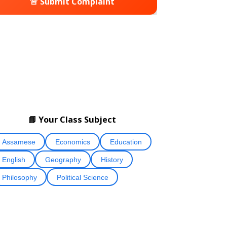
🚨 Submit Complaint
📘 Your Class Subject
Assamese
Economics
Education
English
Geography
History
Philosophy
Political Science