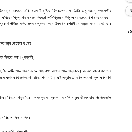
উ
িতাসমূহৰ মাজেৰে কবিৰ সন্ধানী দৃষ্টিয়ে বিশ্বজগতৰ প্রতিটো অণু-পৰমাণু
,
পশু-পক্ষীৰ
 কবিয়ে পৰিদৃশ্যমান জগতৰ নিয়ন্তা সর্বশক্তিমান ঈশ্বৰৰ অস্তিত্ব উপলব্ধি কৰিছে।
ৰে প্রকাশ পাইছে যদিও জগতৰ প্ৰকৃত সত্য উদঘাটন কৰাটো যে সম্ভৱ নহয় - সেই ভাব
TES
াৰত তুমি নোহোৱা হ
'
লেই
ন হব দিনতে কণা। (সন্ধানী)
সৃষ্টিৰ আদি আৰু অন্ত ক
'
ত- সেই কথা অজ্ঞেয় আৰু অব্যক্ত। অনন্ত কালৰ পৰা তাৰ
মনে কল্পনাৰ ভিতৰলৈকো আনিব পৰা নাই। এই সন্ধানতে সৃষ্টিৰ সকলো প্ৰকাৰ বিকাশ
নোৱাৰে। কিয়নো মানুহ হৈছে - গলৰ পুতলা স্বৰূপ। তথাপি মানুহে জীৱনৰ ঘাত-প্রতিঘাতলৈ
নে বিচাৰে নিতে বালিঘৰ
 নিতে ভাঙি আনন্দ পাব
,