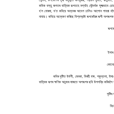
সৌন্দর্য
;
উপভোগৰ সূক্ষ্ম অনুভূতি জলকুঁৱৰী
,
পদুমনি ধুমতী
,
ঋতুমতী
,
কবিক বস্তু জগতৰ বাহ্যিক রূপতহে মগ্নহৈ সৌন্দর্যক সূক্ষ্মভাবে 
হ
'
ল নোৰমা
,
য
'
ত কবিয়ে অন্তৰৰ আবেগ ঢালিও আপোন পাহৰা নহৈ অপৰূপ
নাযায়। কবিয়ে অন্বেষণ কৰিছে বিশ্বস্রষ্টা ৰূপকোঁৱৰ ৰূপী অপৰূপ
ৰূপক
ইপাৰ 
কোনেন
কবিৰ দৃষ্টিত উর্বশী
,
মেনকা
,
বিৰহী যক্ষ
,
শকুন্তলা
,
উষা-
বাহ্যিক ৰূপৰ ক্ষণিক আনন্দৰ মাজতে অপৰূপৰ ছবি উপলব্ধি কৰিবলৈ 
সৃষ্ট
বিচ