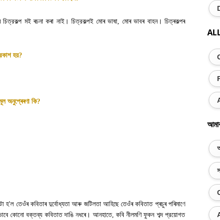
ৰ চিত্রকল্প মই ৰচনা কৰা নাই। চিত্রকল্পই মোৰ ভাষা
,
মোৰ ভাবৰ বাহন। চিত্ৰকল্পৰ
AL
্রকাশ হয়
?
ূল অনুপ্ৰেৰণা কি
?
আমা
অ
স
টো হ
'
ল তেওঁৰ কবিতাৰ দুর্বোধ্যতা আৰু জটিলতা আহিছে তেওঁৰ কবিতাত প্ৰচুৰ পৰিমাণে
াভাবে কোনো বক্তব্য কবিতাত দাঙি নধৰে। আনহাতে
,
কবি নীলমণি ফুকন শব্দ প্রয়োগত