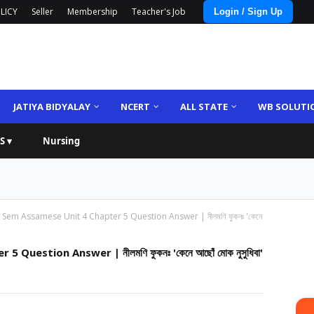
LICY
Seller
Membership
Teacher's Job
Login / Sign Up
JATIYA BIDYALAY
NCERT
ALL STATE
WB SOLUTI
S ▾
Nursing
Sem Assamese Unit 4 Chapter 5 Question Answer | নীলমণি ফুকনঃ 'কেনে
uestion Answer | নীলমণি ফুকনঃ 'কেনে আছোঁ মোক নুসুধিবা'