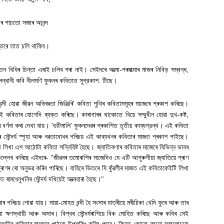
ৰ পাচতো সজাৰ আনন্দ
্তৰে তাত চলি থাকিব।
িৰন্তন বিধিৰ চিন্তা এৰাই চলিব পৰা নাই। সেইদৰে আত্মা-পৰমাত্মাৰ মাজৰ নিবিড় সম্বন্ধ
,
যসন্ধানী কবি নীলমণি ফুকনৰ কবিতাত সুপ্রকাশ. টিছে
।
দী হোৱা জীৱন অভিজ্ঞতা জিঞ্জিৰি
'
কবিতা পুথিৰ কবিতাসমূহৰ মাজেৰে প্ৰকাশ কৰিছে।
কবিতাৰ যোগেদি ব্যক্ত কৰিছে। কাৰাগাৰৰ থাকোতে বিয়ে সম্মুখীন হোৱা দুখ-কষ্ট
,
ে বৰ্ণনা কৰা দেখা যায়।
'
গুটিমালি
'
ফুকনদেৱৰ প্ৰকাশিত তৃতীয় কাব্যগ্রন্থ। এই কবিতা
 সৌন্দৰ্য স্পৃহা আৰু নৱতাবোধৰ পৰিচয় এই কাব্যখনৰ কবিতাৰ মাজত প্ৰকাশ পাইছে।
িখা এশ আঠোটা কবিতা সন্নিবিষ্ট হৈছে। জ্যাতিকণাৰ কবিতাৰ মাজেৰে বিভিন্ন ভাবৰ
্লেখ কৰিছে এইদৰে- "জীৱনৰ তমোৰাশিৰ মাজেদিও যে এটি আপুৰুগীয়া জ্যাতিয়ে প্ৰাণ
াণৰ ৰো অনুভৱ কৰিব পাৰিছে। বাহিৰে ভিতৰে যি কুঁৱলীৰ মাজত এই কবিতাকেইটি লিখা
ৰামধেনুখনিৰ সৌন্দৰ্য দখিয়েই আত্মহাৰা হৈছে।"
 পৰিচয় পোৱা যায়। মায়া-মোহত বন্দী হৈ সংসাৰ যাত্ৰীয়ে মৰীচিকা খেদি ফুৰে আৰু তাৰ
 সেয়া ক্ষণস্থায়ী আৰু অসাৰ। বিশ্বৰ সৌন্দৰ্যৰাশিয়ে বিক মোহিত কৰিছে আৰু কবিৰ সেই