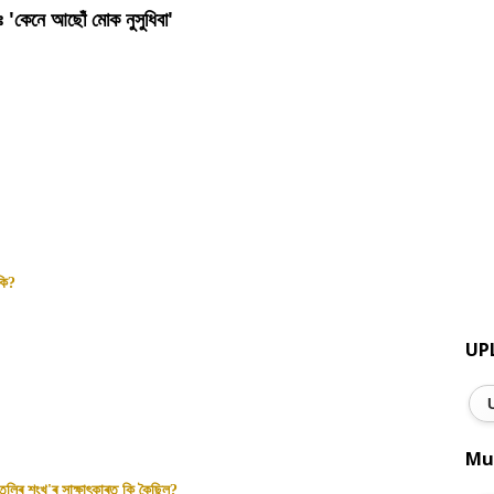
ঃ 'কেনে আছোঁ মোক নুসুধিবা'
কি
?
UP
Mu
তলিৰ শংখ
'
ৰ সাক্ষাৎকাৰত কি কৈছিল
?