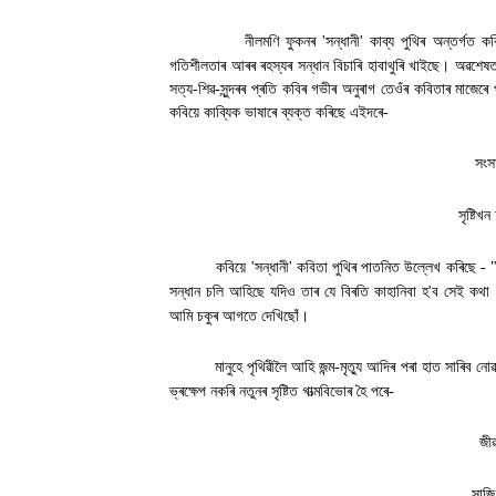
নীলমণি ফুকনৰ
'
সন্ধানী
'
কাব্য পুথিৰ অন্তৰ্গত কব
গতিশীলতাৰ আৰৰ ৰহস্যৰ সন্ধান বিচাৰি হাবাথুৰি খাইছে। অৱশেষত
সত্য-শিৱ-সুন্দৰৰ প্ৰতি কবিৰ গভীৰ অনুৰাগ তেওঁৰ কবিতাৰ মাজে
কবিয়ে কাব্যিক ভাষাৰে ব্যক্ত কৰিছে এইদৰে-
সংস
সৃষ্টিখ
কবিয়ে
'
সন্ধানী
'
কবিতা পুথিৰ পাতনিত উল্লেখ কৰিছে - "
সন্ধান চলি আহিছে যদিও তাৰ যে বিৰতি কাহানিবা হ
'
ব সেই কথা 
আমি চকুৰ আগতে দেখিছোঁ
।
মানুহে পৃথিৱীলৈ আহি জন্ম-মৃত্যু আদিৰ পৰা হাত সাৰিব 
ভ্ৰক্ষেপ নকৰি নতুনৰ সৃষ্টিত গাত্মবিভোৰ হৈ পৰে-
জীৱ
সাজি