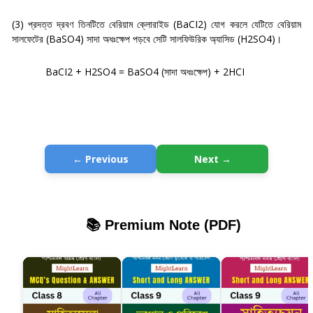
(3)
প্রদত্ত দ্রবণ তিনটিতে বেরিয়াম ক্লোরাইড
(BaCI2)
যোগ করলে যেটিতে বেরিয়াম
সালফেটের
(BaSO4)
সাদা অধঃক্ষেপ পড়বে সেটি সালফিউরিক অ্যাসিড
(H2SO4)
।
BaCI2 + H2SO4 = BaSO4 (
সাদা অধঃক্ষেপ) +
2HCI
← Previous
Next →
📚 Premium Note (PDF)