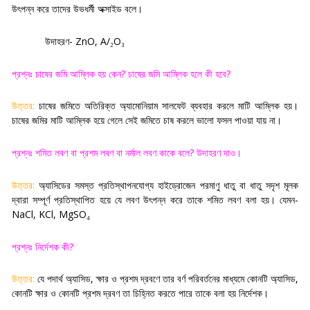
উৎপন্ন করে তাদের উভধর্মী অক্সাইড বলে
।
উদাহরণ-
ZnO, A/
O
₂
₃
প্রশ্নঃ চাষের জমি আম্লিক হয় কেন
?
চাষের জমি আম্লিক হলে কী হবে
?
উত্তর:
চাষের জমিতে অতিরিক্ত অ্যামোনিয়াম সালফেট ব্যবহার করলে মাটি আম্লিক হয়।
চাষের জমির মাটি আম্লিক হয়ে গেলে সেই জমিতে চাষ করলে ভালো ফসল পাওয়া যায় না
।
প্রশ্নঃ শমিত লবণ বা প্রশম লবণ বা নর্মাল লবণ কাকে বলে
?
উদাহরণ দাও
।
উত্তর:
অ্যাসিডের সমস্ত প্রতিস্থাপনযোগ্য হাইড্রোজেন পরমাণু ধাতু বা ধাতু সদৃশ মূলক
দ্বারা সম্পূর্ণ প্রতিস্থাপিত হয়ে যে লবণ উৎপন্ন করে তাকে শমিত লবণ বলা হয়। যেমন-
NaCl, KCl, MgSO
₄
প্রশ্নঃ নির্দেশক কী
?
উত্তর:
যে পদার্থ অ্যাসিড
,
ক্ষার ও প্রশম দ্রবণে তার বর্ণ পরিবর্তনের মাধ্যমে কোনটি অ্যাসিড
,
কোনটি ক্ষার ও কোনটি প্রশম দ্রবণ তা চিহ্নিত করতে পারে তাকে বলা হয় নির্দেশক
।