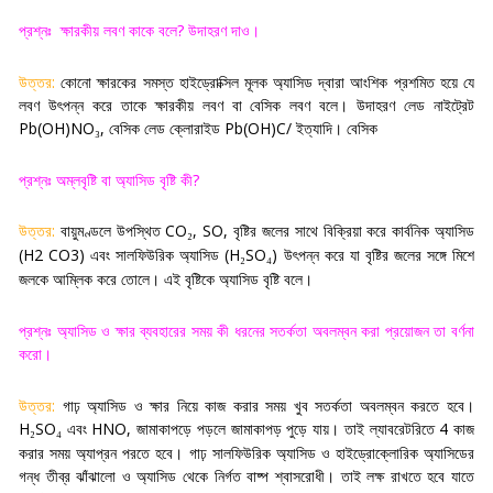
প্রশ্নঃ
ক্ষারকীয় লবণ কাকে বলে
?
উদাহরণ দাও
।
উত্তর:
কোনো ক্ষারকের সমস্ত হাইড্রোক্সিল মূলক অ্যাসিড দ্বারা আংশিক প্রশমিত হয়ে যে
লবণ উৎপন্ন করে তাকে ক্ষারকীয় লবণ বা বেসিক লবণ বলে। উদাহরণ লেড নাইট্রেট
Pb(OH)NO
,
বেসিক লেড ক্লোরাইড
Pb(OH)C/
ইত্যাদি। বেসিক
₃
প্রশ্নঃ অম্লবৃষ্টি বা অ্যাসিড বৃষ্টি কী
?
উত্তর:
বায়ুমণ্ডলে উপস্থিত
CO
, SO,
বৃষ্টির জলের সাথে বিক্রিয়া করে কার্বনিক অ্যাসিড
₂
(
H2 CO3)
এবং সালফিউরিক অ্যাসিড (
H
SO
)
উৎপন্ন করে যা বৃষ্টির জলের সঙ্গে মিশে
₂
₄
জলকে আম্লিক করে তোলে। এই বৃষ্টিকে অ্যাসিড বৃষ্টি বলে
।
প্রশ্নঃ অ্যাসিড ও ক্ষার ব্যবহারের সময় কী ধরনের সতর্কতা অবলম্বন করা প্রয়োজন তা বর্ণনা
করো
।
উত্তর:
গাঢ় অ্যাসিড ও ক্ষার নিয়ে কাজ করার সময় খুব সতর্কতা অবলম্বন করতে হবে।
H
SO
এবং
HNO,
জামাকাপড়ে পড়লে জামাকাপড় পুড়ে যায়। তাই ল্যাবরেটরিতে
4
কাজ
₂
₄
করার সময় অ্যাপ্রন পরতে হবে। গাঢ় সালফিউরিক অ্যাসিড ও হাইড্রোক্লোরিক অ্যাসিডের
গন্ধ তীব্র ঝাঁঝালো ও অ্যাসিড থেকে নির্গত বাষ্প শ্বাসরোধী। তাই লক্ষ রাখতে হবে যাতে