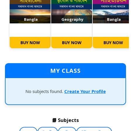
Bangla
Geography
Bangla
BUY NOW
BUY NOW
BUY NOW
MY CLASS
No subjects found.
Create Your Profile
📘 Subjects