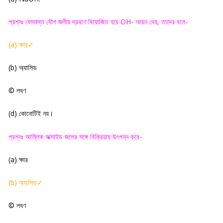
প্রশ্নঃ যেসমস্ত যৌগ জলীয় দ্রবণে বিয়োজিত হয়ে
OH-
আয়ন দেয়
,
তাদের
বলে-
(a)
ক্ষার
✓
(
b)
অ্যাসিড
©
লবণ
(
d)
কোনোটিই নয়
।
প্রশ্নঃ আম্লিক অক্সাইড জলের সঙ্গে বিক্রিয়ায় উৎপন্ন করে-
(a)
ক্ষার
(
b)
অ্যাসিড
✓
©
লবণ