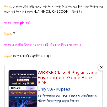
উত্তর:
যেসমস্ত যৌগ জলীয় দ্রবণে আংশিক বা সম্পূর্ণ বিয়োজিত হয়ে
H+
আয়ন উৎপন্ন করে
তাকে অ্যাসিড বসে। যেমন
Hc/, HNO3, CH3COOH –
ইত্যাদি
।
প্রশ্নঃ
জলের
pH
কত
?
উত্তর:
7.
প্রশ্নঃ মানবশরীরে উৎপন্ন হয় এমন একটি অজৈব অ্যাসিডের নাম লেখো
।
উত্তর:
হাইড্রোক্লোরিক অ্যাসিড (
HCI)
।
✕
WBBSE Class 9 Physics and
Environment Guide Book
PDF
Only 99/- Rupees
এই কিতাপখনত WBBSE Class 9 ভৌতবিজ্ঞান ও
পরিবেশ বিষয়র প্রশ্ন উত্তর দিযা হব।