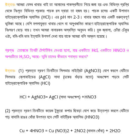
উত্তরঃ
আমরা যেসব খাবার খাই তা আমাদের পাকস্থলীতে গিয়ে জমা হয় এবং বিভিন্ন গ্রন্থি
থেকে নিঃসৃত বিভিন্ন প্রকার পাচক রস দ্বারা তা হজম হয়। পাচক রসের একটি উপাদান
হাইড্রোক্লোরিক অ্যাসিড (
HCl)
এর
pH
মান
2-3
খাবার হজমে যার একটি গুরুত্বপূর্ণ
।
।
ভূমিকা আছে। বেশি মশলাযুক্ত খাবার খেলে বা অসুখজনিত কারণে হাইড্রোক্লোরিক অ্যাসিড
নিঃসরণ বেড়ে যায়। তখন আমরা নানারকম অস্বস্তি অনুভব করি। বুক জ্বালা
,
চোঁয়া ঢেঁকুর
ওঠা
,
বমি-বমি ভাব ইত্যাদি উপসর্গ দেখা যায় যাকে আমরা বলি অম্বল হয়েছে
।
প্রশ্নঃ
তোমাকে তিনটি টেস্টটিউব দেওয়া হলো
,
যার একটিতে
Hcl,
একটিতে
HNO3
ও
অপরটিতে
H
SO
আছে- তুমি তাদের কীভাবে শনাক্ত করবে
?
₂
₄
উত্তরঃ
(1)
প্রদত্ত দ্রবণ তিনটিতে সিলভার নাইট্রেট
(AgNO3)
যোগ করলে যেটিতে
সিলভার ক্লোবাইডের (
AgCI)
সাদা (চকের গুঁড়ার মতো) অধঃক্ষেপ পড়বে সেটি
হাইড্রোক্লোরিক অ্যাসিড (
HCI)
HCI + AgNO3= AgCI (
সাদা অধঃক্ষেপ) +
HNO3
(2)
প্রদত্ত দ্রবণ তিনটিতে কয়েক টুকুরো কপার ছিবড়া যোগ করে উত্তপ্ত করলে যেটিতে
গাঢ় বাদামি রঙের ধোঁয়া উৎপন্ন হবে সেটি নাইট্রিক অ্যাসিড
(HNO3)
Cu + 4HNO3 = Cu (NO3)2 + 2NO2 (
বাদাম ধোঁবা) +
2H2O