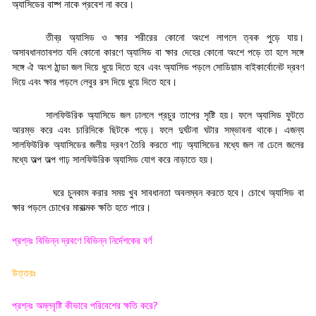
অ্যাসিডের বাষ্প নাকে প্রবেশ না করে
।
তীব্র অ্যাসিড ও ক্ষার শরীরের কোনো অংশে লাগলে ত্বক পুড়ে যায়।
অসাবধানতাবশত যদি কোনো কারণে অ্যাসিড বা ক্ষার দেহের কোনো অংশে পড়ে তা হলে সঙ্গে
সঙ্গে ঐ অংশ ঠান্ডা জল দিয়ে ধুয়ে দিতে হবে এবং অ্যাসিড পড়লে সোডিয়াম বাইকার্বোনেট দ্রবণ
দিয়ে এবং ক্ষার পড়লে লেবুর রস দিয়ে ধুয়ে দিতে হবে
।
সালফিউরিক অ্যাসিডে জল ঢাললে প্রচুর তাপের সৃষ্টি হয়। ফলে অ্যাসিড ফুটতে
আরম্ভ করে এবং চারিদিকে ছিটকে পড়ে। ফলে দুর্ঘটনা ঘটার সম্ভাবনা থাকে। এজন্য
সালফিউরিক অ্যাসিডের জলীয় দ্রবণ তৈরি করতে গাঢ় অ্যাসিডের মধ্যে জল না ঢেলে জলের
মধ্যে অল্প অল্প গাঢ় সালফিউরিক অ্যাসিড যোগ করে নাড়াতে হয়
।
ঘরে চুনকাম করার সময় খুব সাবধানতা অবলম্বন করতে হবে। চোখে অ্যাসিড বা
ক্ষার পড়লে চোখের মারাত্মক ক্ষতি হতে পারে
।
প্রশ্নঃ বিভিন্ন দ্রবণে বিভিন্ন নির্দেশকের বর্ণ
উত্তরঃ
প্রশ্নঃ অম্লবৃষ্টি কীভাবে পরিবেশের ক্ষতি করে
?