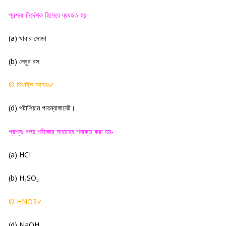
প্রশ্নঃ নির্দেশক হিসেবে ব্যবহৃত হয়-
(a)
খাবার সোডা
(
b)
লেবুর রস
©
মিথাইল অরেঞ্জ
✓
(
d)
পটাশিয়াম পারম্যাঙ্গানেট
।
প্রশ্নঃ বলয় পরীক্ষার সাহায্যে শনাক্ত করা হয়-
(a) HCI
(b) H
SO
₂
₄
© HNO3
✓
(d) NaOH.