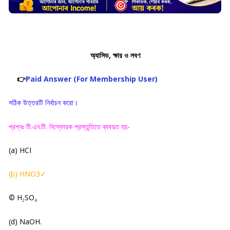
অ্যাসিড, ক্ষার ও লবণ
👉
Paid Answer (For Membership User)
সঠিক উত্তরটি নির্বাচন করো
।
প্রশ্নঃ টি.এন.টি. বিস্ফোরক প্রস্তুতিতে ব্যবহৃত হয়-
(a) HCI
(b) HNO3✓
© H
SO
₂
₄
(d) NaOH.