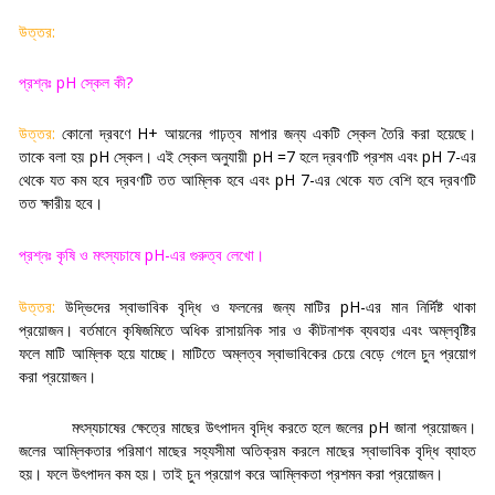
উত্তর:
প্রশ্নঃ
pH
স্কেল কী
?
উত্তর:
কোনো দ্রবণে
H+
আয়নের গাঢ়ত্ব মাপার জন্য একটি স্কেল তৈরি করা হয়েছে।
তাকে বলা হয়
pH
স্কেল। এই স্কেল অনুযায়ী
pH =7
হলে দ্রবণটি প্রশম এবং
pH 7-
এর
থেকে যত কম হবে দ্রবণটি তত আম্লিক হবে এবং
pH 7-
এর থেকে যত বেশি হবে দ্রবণটি
তত ক্ষারীয় হবে
।
প্রশ্নঃ কৃষি ও মৎস্যচাষে
pH-
এর গুরুত্ব লেখো
।
উত্তর:
উদ্ভিদের স্বাভাবিক বৃদ্ধি ও ফলনের জন্য মাটির
pH-
এর মান নির্দিষ্ট থাকা
প্রয়োজন। বর্তমানে কৃষিজমিতে অধিক রাসায়নিক সার ও কীটনাশক ব্যবহার এবং অম্লবৃষ্টির
ফলে মাটি আম্লিক হয়ে যাচ্ছে। মাটিতে অম্লত্ব স্বাভাবিকের চেয়ে বেড়ে গেলে চুন প্রয়োগ
করা প্রয়োজন।
মৎস্যচাষের ক্ষেত্রে মাছের উৎপাদন বৃদ্ধি করতে হলে জলের
pH
জানা প্রয়োজন।
জলের আম্লিকতার পরিমাণ মাছের সহ্যসীমা অতিক্রম করলে মাছের স্বাভাবিক বৃদ্ধি ব্যাহত
হয়। ফলে উৎপাদন কম হয়। তাই চুন প্রয়োগ করে আম্লিকতা প্রশমন করা প্রয়োজন
।