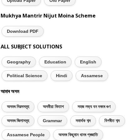
Upload Paper
Old Paper
Mukhya Mantrir Nijut Moina Scheme
Download PDF
ALL SUBJECT SOLUTIONS
Geography
Education
English
Political Science
Hindi
Assamese
আমাৰ অসম
অসমৰ দিৱসসমূহ
অসমীয়া কিতাপ
সহজ লভ্য বন দৰবৰ গুণ
অসমৰ জিলাসমূহ
Grammar
সমাৰ্থক শব্দ
বিপৰীত শব্দ
Assamese People
অসমৰ কিছুমান ধানৰ প্ৰজাতি