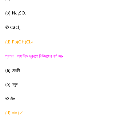
(b) Na
SO
₂
₄
© CaCl
₂
(d) Pb(OH)Cl.
✓
প্রশ্নঃ
অ্যাসিড দ্রবণে লিটমাসের বর্ণ হয়-
(a)
বেগুনি
(
b)
হলুদ
©
নীল
(
d)
লাল
✓
।