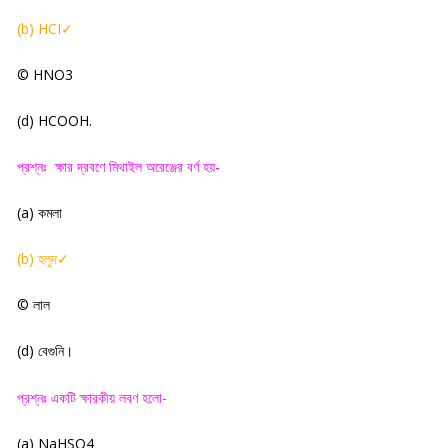
(b) HCI
✓
© HNO3
(d) HСООН.
প্রশ্নঃ
ক্ষার দ্রবণে মিথাইল অরেঞ্জের বর্ণ হয়-
(a)
কমলা
(
b)
হলুদ
✓
©
লাল
(
d)
বেগুনি
।
প্রশ্নঃ একটি ক্ষারকীয় লবণ হলো-
(a) NaHSO4