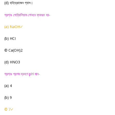
(
d)
হাইড্রোজেন গ্যাস
।
প্রশ্নঃ পেট্রোলিয়াম শোধনে ব্যবহৃত হয়-
(a) NaOH
✓
(b) HCI
© Ca(OH)2
(d) ΗΝO3
প্রশ্নঃ প্রশম দ্রবণে
pH
মান-
(a) 4
(b) 9
© 7
✓