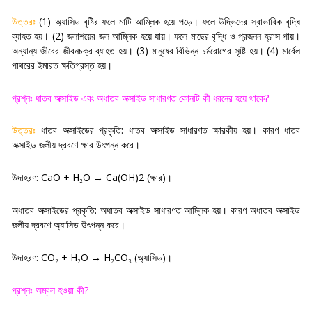
উত্তরঃ
(1)
অ্যাসিড বৃষ্টির ফলে মাটি আম্লিক হয়ে পড়ে। ফলে উদ্ভিদের স্বাভাবিক বৃদ্ধি
ব্যাহত হয়। (
2)
জলাশয়ের জল আম্লিক হয়ে যায়। ফলে মাছের বৃদ্ধি ও প্রজনন হ্রাস পায়।
অন্যান্য জীবের জীবনচক্র ব্যাহত হয়। (
3)
মানুষের বিভিন্ন চর্মরোগের সৃষ্টি হয়। (
4)
মার্বেল
পাথরের ইমারত ক্ষতিগ্রস্ত হয়
।
প্রশ্নঃ ধাতব অক্সাইড এবং অধাতব অক্সাইড সাধারণত কোনটি কী ধরনের হয়ে থাকে
?
উত্তরঃ
ধাতব অক্সাইডের প্রকৃতি: ধাতব অক্সাইড সাধারণত ক্ষারকীয় হয়। কারণ ধাতব
অক্সাইড জলীয় দ্রবণে ক্ষার উৎপন্ন করে
।
উদাহরণ:
CaO + H
O → Ca(OH)2 (
ক্ষার)
₂
।
অধাতব অক্সাইডের প্রকৃতি:
অধাতব অক্সাইড সাধারণত আম্লিক হয়। কারণ অধাতব অক্সাইড
জলীয় দ্রবণে অ্যাসিড উৎপন্ন করে
।
উদাহরণ:
CO
+ H
O → H
CO
(
অ্যাসিড)
₂
₂
₂
₃
।
প্রশ্নঃ অম্বল হওয়া কী
?