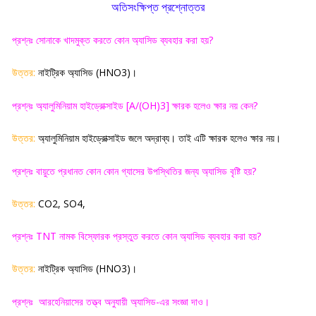
অতিসংক্ষিপ্ত প্রশ্নোত্তর
প্রশ্নঃ সোনাকে খাদমুক্ত করতে কোন অ্যাসিড ব্যবহার করা হয়
?
উত্তর:
নাইট্রিক অ্যাসিড (
HNO3)
।
প্রশ্নঃ অ্যালুমিনিয়াম হাইড্রোক্সাইড [
A/(OH)3]
ক্ষারক হলেও ক্ষার নয় কেন
?
উত্তর:
অ্যালুমিনিয়াম হাইড্রোক্সাইড জলে অদ্রাব্য। তাই এটি ক্ষারক হলেও ক্ষার নয়
।
প্রশ্নঃ বায়ুতে প্রধানত কোন কোন গ্যাসের উপস্থিতির জন্য অ্যাসিড বৃষ্টি হয়
?
উত্তর:
CO2, SO4,
প্রশ্নঃ
TNT
নামক বিস্ফোরক প্রস্তুত করতে কোন অ্যাসিড ব্যবহার করা হয়
?
উত্তর:
নাইট্রিক অ্যাসিড (
HNO3)
।
প্রশ্নঃ
আরহেনিয়াসের তত্ত্ব অনুযায়ী অ্যাসিড-এর সংজ্ঞা দাও
।