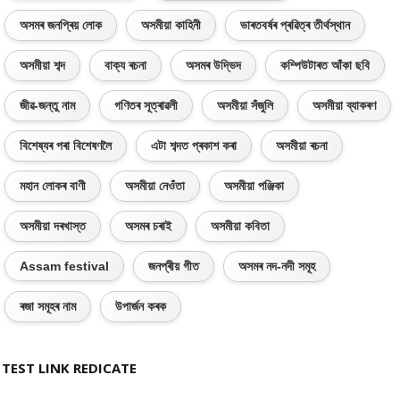
অসমৰ জনপ্ৰিয় লোক
অসমীয়া কাহিনী
ভাৰতবৰ্ষৰ প্ৰৱিত্ৰ তীৰ্থস্থান
অসমীয়া শব্দ
বাক্য ৰচনা
অসমৰ উদ্ভিদ
কম্পিউটাৰত আঁকা ছবি
জীৱ-জন্তু নাম
গণিতৰ সূত্ৰাৱলী
অসমীয়া সঁজুলি
অসমীয়া ব্যাকৰণ
বিশেষ্যৰ পৰা বিশেষণলৈ
এটা শব্দত প্ৰকাশ কৰা
অসমীয়া ৰচনা
মহান লোকৰ বাণী
অসমীয়া নেওঁতা
অসমীয়া পঞ্জিকা
অসমীয়া দৰখাস্ত
অসমৰ চৰাই
অসমীয়া কবিতা
Assam festival
জনপ্ৰীয় গীত
অসমৰ নদ-নদী সমূহ
ৰজা সমূহৰ নাম
উপাৰ্জন কৰক
TEST LINK REDICATE