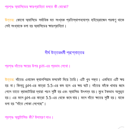
প্রশ্নঃ অ্যাসিডের ক্ষারগ্রাহিতা বলতে কী বোঝো
?
উত্তর:
কোনো অ্যাসিডে সর্বাধিক যত সংখ্যক প্রতিস্থাপনযোগ্য হাইড্রোজেন পরমাণু থাকে
সেই সংখ্যাকে বলা হয় অ্যাসিডের ক্ষারগ্রাহিতা
।
দীর্ঘ উত্তরধর্মী প্রশ্নোত্তর
প্রশ্নঃ দাঁতের ক্ষয়ের উপর
pH-
এর প্রভাব লেখো
।
উত্তর:
দাঁতের এনামেল ক্যালশিয়াম ফসফেট দিয়ে তৈরি। এটি খুব শক্ত। এমনিতে এটি ক্ষয়
হয় না। কিন্তু
pH-
এর মাত্রা
5.5-
এর কম হলে এর ক্ষয় ঘটে। দাঁতের ফাঁকে খাবার জমে
গেলে তাতে ব্যাকটেরিয়া দ্বারা পচন সৃষ্টি হয় এবং অ্যাসিড উৎপন্ন হয়। মুখে টকভাব অনুভূত
হয়। এর ফলে
pH-
এর মাত্রা
5.5-
এর থেকে কমে যায়। ফলে দাঁতে ক্ষতের সৃষ্টি হয়। যাকে
বলা হয়
"
দাঁতে পোকা লেগেছে
”
।
প্রশ্নঃ অ্যান্টাসিড কী
?
উদাহরণ দাও
।