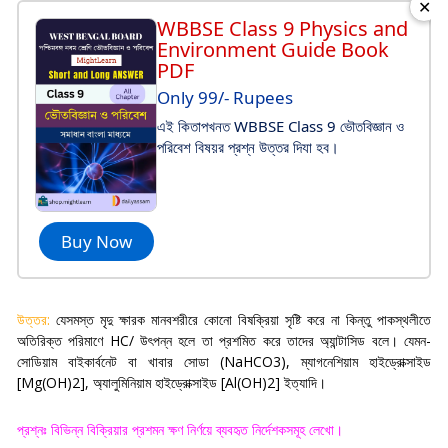
✕
WBBSE Class 9 Physics and
Environment Guide Book
PDF
Only 99/- Rupees
এই কিতাপখনত WBBSE Class 9 ভৌতবিজ্ঞান ও
পরিবেশ বিষয়র প্রশ্ন উত্তর দিযা হব।
Buy Now
উত্তর:
যেসমস্ত মৃদু ক্ষারক মানবশরীরে কোনো বিষক্রিয়া সৃষ্টি করে না কিন্তু পাকস্থলীতে
অতিরিক্ত পরিমাণে
HC/
উৎপন্ন হলে তা প্রশমিত করে তাদের অ্যান্টাসিড বলে। যেমন-
সোডিয়াম বাইকার্বনেট বা খাবার সোডা (
NaHCO3),
ম্যাগনেশিয়াম হাইড্রোক্সাইড
[
Mg(OH)2],
অ্যালুমিনিয়াম হাইড্রোক্সাইড [
Al(OH)2]
ইত্যাদি
।
প্রশ্নঃ বিভিন্ন বিক্রিয়ার প্রশমন ক্ষণ নির্ণয়ে ব্যবহৃত নির্দেশকসমূহ লেখো
।