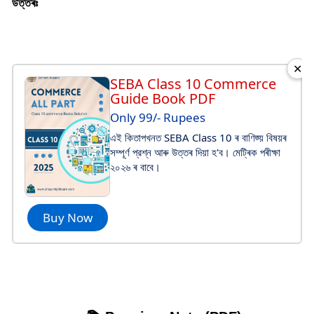
উত্তৰঃ
✕
SEBA Class 10 Commerce
Guide Book PDF
Only 99/- Rupees
এই কিতাপখনত SEBA Class 10 ৰ বাণিজ্য় বিষয়ৰ
সম্পূর্ণ প্রশ্ন আৰু উত্তৰ দিয়া হ'ব। মেট্ৰিক পৰীক্ষা
২০২৬ ৰ বাবে।
Buy Now