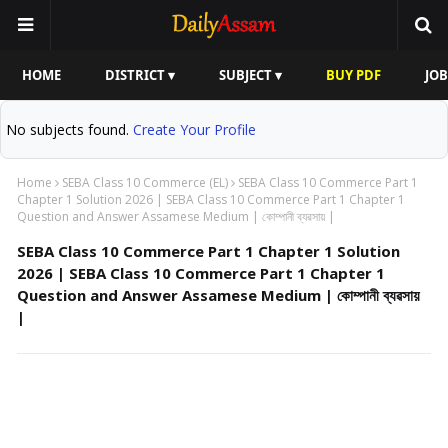
HOME
DISTRICT ▾
SUBJECT ▾
BUY PDF
JOB
No subjects found.
Create Your Profile
Home
SEBA Class 10 Commerce (EL)
SEBA Class 10 Commerce Part 1
Chapter 1 Solution 2026 | SEBA Class 10 Commerce Part 1 Chapter 1
Question and Answer Assamese Medium | কোম্পানী ব্যৱসায় |
SEBA Class 10 Commerce Part 1 Chapter 1 Solution
2026 | SEBA Class 10 Commerce Part 1 Chapter 1
Question and Answer Assamese Medium | কোম্পানী ব্যৱসায়
|