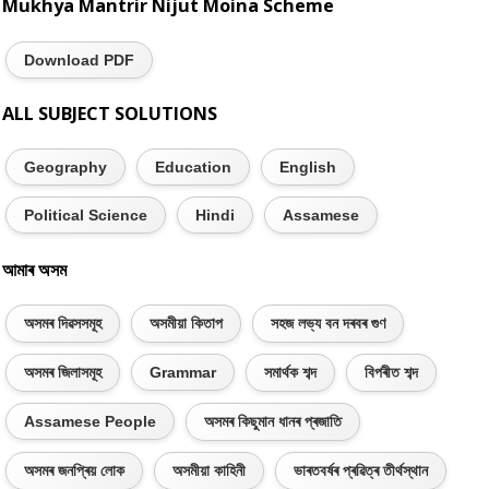
Mukhya Mantrir Nijut Moina Scheme
Download PDF
ALL SUBJECT SOLUTIONS
Geography
Education
English
Political Science
Hindi
Assamese
আমাৰ অসম
অসমৰ দিৱসসমূহ
অসমীয়া কিতাপ
সহজ লভ্য বন দৰবৰ গুণ
অসমৰ জিলাসমূহ
Grammar
সমাৰ্থক শব্দ
বিপৰীত শব্দ
Assamese People
অসমৰ কিছুমান ধানৰ প্ৰজাতি
অসমৰ জনপ্ৰিয় লোক
অসমীয়া কাহিনী
ভাৰতবৰ্ষৰ প্ৰৱিত্ৰ তীৰ্থস্থান