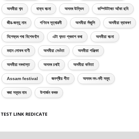
অসমীয়া শব্দ
বাক্য ৰচনা
অসমৰ উদ্ভিদ
কম্পিউটাৰত আঁকা ছবি
জীৱ-জন্তু নাম
গণিতৰ সূত্ৰাৱলী
অসমীয়া সঁজুলি
অসমীয়া ব্যাকৰণ
বিশেষ্যৰ পৰা বিশেষণলৈ
এটা শব্দত প্ৰকাশ কৰা
অসমীয়া ৰচনা
মহান লোকৰ বাণী
অসমীয়া নেওঁতা
অসমীয়া পঞ্জিকা
অসমীয়া দৰখাস্ত
অসমৰ চৰাই
অসমীয়া কবিতা
Assam festival
জনপ্ৰীয় গীত
অসমৰ নদ-নদী সমূহ
ৰজা সমূহৰ নাম
উপাৰ্জন কৰক
TEST LINK REDICATE