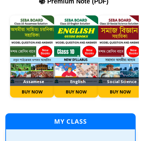
📚 Premium Note (PDF)
Assamese
English
Social Science
BUY NOW
BUY NOW
BUY NOW
MY CLASS