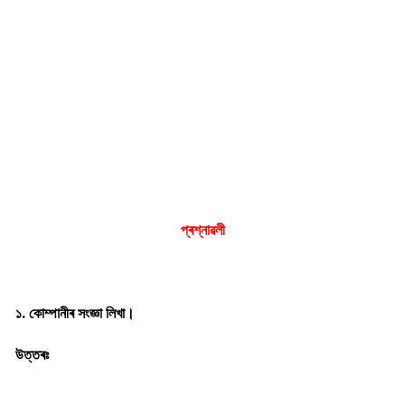
প্ৰশ্নাৱলী
১. কোম্পানীৰ সংজ্ঞা লিখা।
উত্তৰঃ