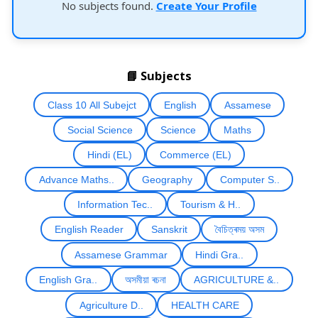
No subjects found.
Create Your Profile
📘 Subjects
Class 10 All Subejct
English
Assamese
Social Science
Science
Maths
Hindi (EL)
Commerce (EL)
Advance Maths..
Geography
Computer S..
Information Tec..
Tourism & H..
English Reader
Sanskrit
বৈচিত্ৰময় অসম
Assamese Grammar
Hindi Gra..
English Gra..
অসমীয়া ৰচনা
AGRICULTURE &..
Agriculture D..
HEALTH CARE