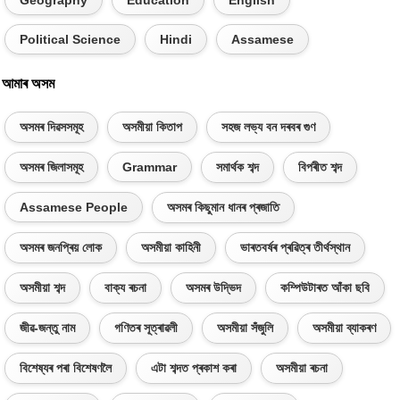
Political Science
Hindi
Assamese
আমাৰ অসম
অসমৰ দিৱসসমূহ
অসমীয়া কিতাপ
সহজ লভ্য বন দৰবৰ গুণ
অসমৰ জিলাসমূহ
Grammar
সমাৰ্থক শব্দ
বিপৰীত শব্দ
Assamese People
অসমৰ কিছুমান ধানৰ প্ৰজাতি
অসমৰ জনপ্ৰিয় লোক
অসমীয়া কাহিনী
ভাৰতবৰ্ষৰ প্ৰৱিত্ৰ তীৰ্থস্থান
অসমীয়া শব্দ
বাক্য ৰচনা
অসমৰ উদ্ভিদ
কম্পিউটাৰত আঁকা ছবি
জীৱ-জন্তু নাম
গণিতৰ সূত্ৰাৱলী
অসমীয়া সঁজুলি
অসমীয়া ব্যাকৰণ
বিশেষ্যৰ পৰা বিশেষণলৈ
এটা শব্দত প্ৰকাশ কৰা
অসমীয়া ৰচনা