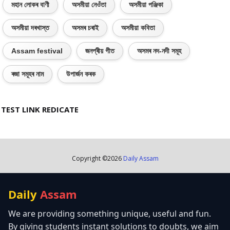
মহান লোকৰ বাণী
অসমীয়া নেওঁতা
অসমীয়া পঞ্জিকা
অসমীয়া দৰখাস্ত
অসমৰ চৰাই
অসমীয়া কবিতা
Assam festival
জনপ্ৰীয় গীত
অসমৰ নদ-নদী সমূহ
ৰজা সমূহৰ নাম
উপাৰ্জন কৰক
TEST LINK REDICATE
Copyright ©
2026
Daily Assam
Daily
Assam
We are providing something unique, useful and fun.
By giving students instant solutions to doubts, we aim