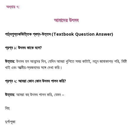
অধ্যায় ৭:
আমাদের উৎসব
পাঠ্যপুস্তকভিত্তিক প্ৰশ্ন-উত্তৰ (Textbook Question Answer)
প্রশ্ন ১: উৎসব কাকে বলে?
উত্তর:
উৎসব হল আনন্দের দিন, যেদিন আমরা খুশিতে সময় কাটাই, নতুন জামাকাপড় পরি, মিষ্টি
খাই এবং আত্মীয়-স্বজনদের সঙ্গে দেখা করি।
প্রশ্ন ২: আমরা কোন কোন উৎসব পালন করি?
উত্তর:
আমরা বহু উৎসব পালন করি, যেমন –
বিহু
দুর্গাপূজা