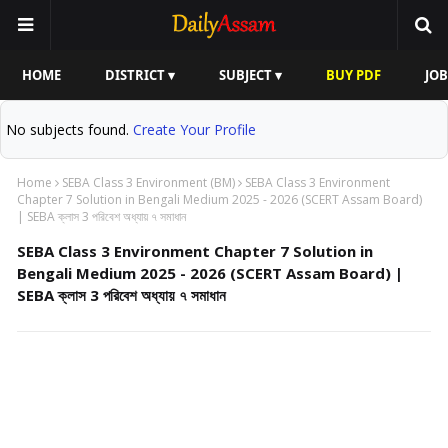
HOME
DISTRICT ▾
SUBJECT ▾
BUY PDF
JOB
No subjects found.
Create Your Profile
Home
SEBA Class 3 Environment (BM)
SEBA Class 3 Environment
Chapter 7 Solution in Bengali Medium 2025 - 2026 (SCERT Assam Board)
| SEBA ক্লাস 3 পরিবেশ অধ্যায় ৭ সমাধান
SEBA Class 3 Environment Chapter 7 Solution in
Bengali Medium 2025 - 2026 (SCERT Assam Board) |
SEBA ক্লাস 3 পরিবেশ অধ্যায় ৭ সমাধান