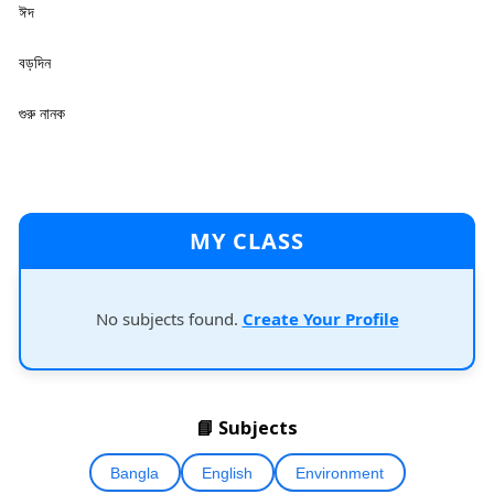
ঈদ
বড়দিন
গুরু নানক
MY CLASS
No subjects found.
Create Your Profile
📘 Subjects
Bangla
English
Environment