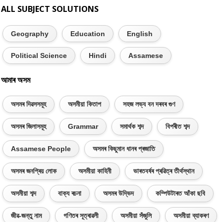
ALL SUBJECT SOLUTIONS
Geography
Education
English
Political Science
Hindi
Assamese
আমাৰ অসম
অসমৰ দিৱসসমূহ
অসমীয়া কিতাপ
সহজ লভ্য বন দৰবৰ গুণ
অসমৰ জিলাসমূহ
Grammar
সমাৰ্থক শব্দ
বিপৰীত শব্দ
Assamese People
অসমৰ কিছুমান ধানৰ প্ৰজাতি
অসমৰ জনপ্ৰিয় লোক
অসমীয়া কাহিনী
ভাৰতবৰ্ষৰ প্ৰৱিত্ৰ তীৰ্থস্থান
অসমীয়া শব্দ
বাক্য ৰচনা
অসমৰ উদ্ভিদ
কম্পিউটাৰত আঁকা ছবি
জীৱ-জন্তু নাম
গণিতৰ সূত্ৰাৱলী
অসমীয়া সঁজুলি
অসমীয়া ব্যাকৰণ