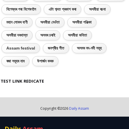
বিশেষ্যৰ পৰা বিশেষণলৈ
এটা শব্দত প্ৰকাশ কৰা
অসমীয়া ৰচনা
মহান লোকৰ বাণী
অসমীয়া নেওঁতা
অসমীয়া পঞ্জিকা
অসমীয়া দৰখাস্ত
অসমৰ চৰাই
অসমীয়া কবিতা
Assam festival
জনপ্ৰীয় গীত
অসমৰ নদ-নদী সমূহ
ৰজা সমূহৰ নাম
উপাৰ্জন কৰক
TEST LINK REDICATE
Copyright ©
2026
Daily Assam
Daily
Assam