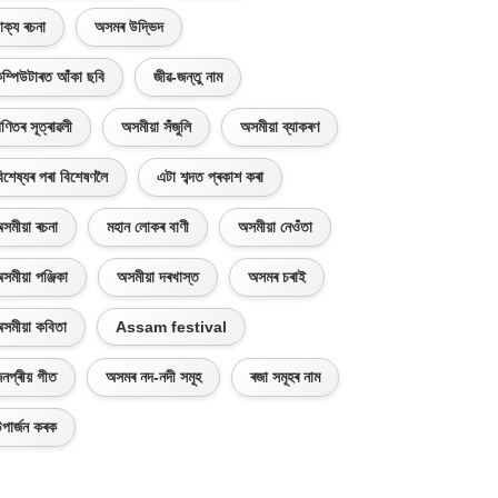
াক্য ৰচনা
অসমৰ উদ্ভিদ
ম্পিউটাৰত আঁকা ছবি
জীৱ-জন্তু নাম
ণিতৰ সূত্ৰাৱলী
অসমীয়া সঁজুলি
অসমীয়া ব্যাকৰণ
িশেষ্যৰ পৰা বিশেষণলৈ
এটা শব্দত প্ৰকাশ কৰা
সমীয়া ৰচনা
মহান লোকৰ বাণী
অসমীয়া নেওঁতা
সমীয়া পঞ্জিকা
অসমীয়া দৰখাস্ত
অসমৰ চৰাই
সমীয়া কবিতা
Assam festival
নপ্ৰীয় গীত
অসমৰ নদ-নদী সমূহ
ৰজা সমূহৰ নাম
পাৰ্জন কৰক