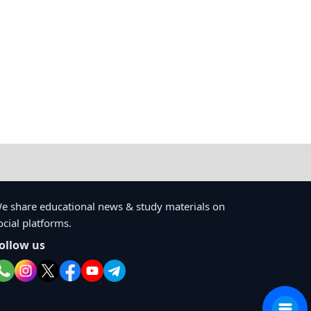
e share educational news & study materials on
ocial platforms.
ollow us