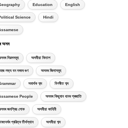
Geography
Education
English
Political Science
Hindi
Assamese
ৰ অসম
সমৰ দিৱসসমূহ
অসমীয়া কিতাপ
হজ লভ্য বন দৰবৰ গুণ
অসমৰ জিলাসমূহ
Grammar
সমাৰ্থক শব্দ
বিপৰীত শব্দ
Assamese People
অসমৰ কিছুমান ধানৰ প্ৰজাতি
সমৰ জনপ্ৰিয় লোক
অসমীয়া কাহিনী
াৰতবৰ্ষৰ প্ৰৱিত্ৰ তীৰ্থস্থান
অসমীয়া শব্দ