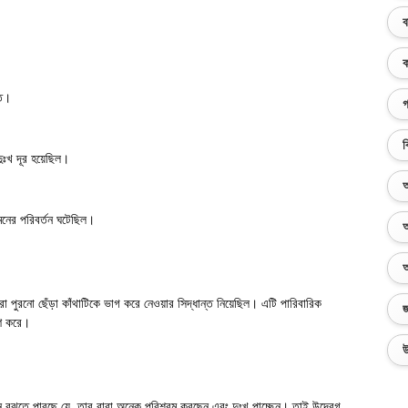
ব
ক
তে।
গ
ব
ুঃখ দূর হয়েছিল।
অ
মনের পরিবর্তন ঘটেছিল।
অ
অ
রা পুরনো ছেঁড়া কাঁথাটিকে ভাগ করে নেওয়ার সিদ্ধান্ত নিয়েছিল। এটি পারিবারিক
জ
াশ করে।
উ
ান বুঝতে পারছে যে, তার বাবা অনেক পরিশ্রম করছেন এবং দুঃখ পাচ্ছেন। তাই উদ্বেগ