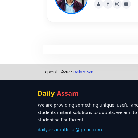
Copyright ©
2026
Daily Assam
Daily
Assam
We are providing something unique, useful and
students instant solutions to doubts, we aim t
student self-sufficient.
dailyassamofficial@gmail.com