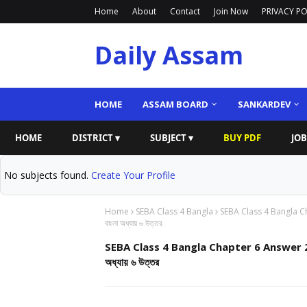
Home
About
Contact
Join Now
PRIVACY PO
Daily Assam
HOME
ASSAM BOARD
SANKARDEV
HOME
DISTRICT ▾
SUBJECT ▾
BUY PDF
JOB
No subjects found.
Create Your Profile
Home
SEBA Class 4 Bangla
SEBA Class 4 Bangla C
বাংলা অধ্যায় ৬ উত্তর
SEBA Class 4 Bangla Chapter 6 Answer 20
অধ্যায় ৬ উত্তর