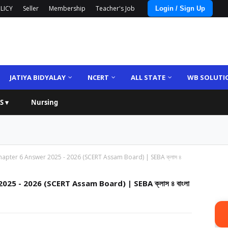
LICY
Seller
Membership
Teacher's Job
Login / Sign Up
JATIYA BIDYALAY
NCERT
ALL STATE
WB SOLUTI
S ▾
Nursing
hapter 6 Answer 2025 - 2026 (SCERT Assam Board) | SEBA ক্লাস ৪
25 - 2026 (SCERT Assam Board) | SEBA ক্লাস ৪ বাংলা