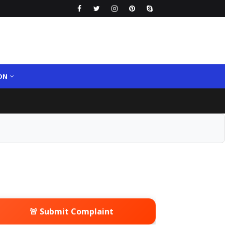
ON
🚨 Submit Complaint