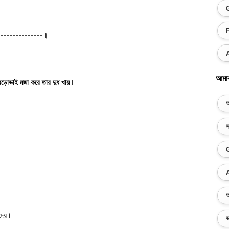
 --------------
।
আমা
ড়োভাই মজা করে তার দুধ খায়।
অ
স
অ
েয়।
ভ