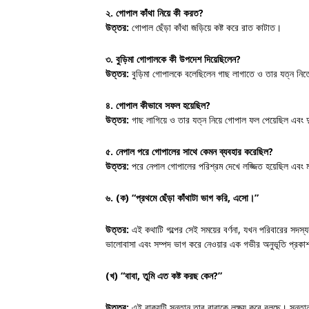
২. গোপাল কাঁথা নিয়ে কী করত?
উত্তর:
গোপাল ছেঁড়া কাঁথা জড়িয়ে কষ্ট করে রাত কাটাত।
৩. বুড়িমা গোপালকে কী উপদেশ দিয়েছিলেন?
উত্তর:
বুড়িমা গোপালকে বলেছিলেন গাছ লাগাতে ও তার যত্ন নি
৪. গোপাল কীভাবে সফল হয়েছিল?
উত্তর:
গাছ লাগিয়ে ও তার যত্ন নিয়ে গোপাল ফল পেয়েছিল এবং দ
৫. নেপাল পরে গোপালের সাথে কেমন ব্যবহার করেছিল?
উত্তর:
পরে নেপাল গোপালের পরিশ্রম দেখে লজ্জিত হয়েছিল এবং 
৬. (ক)
“প্রথমে ছেঁড়া কাঁথাটা ভাগ করি, এসো।”
উত্তর:
এই কথাটি গল্পের সেই সময়ের বর্ণনা, যখন পরিবারের সদস্য
ভালোবাসা এবং সম্পদ ভাগ করে নেওয়ার এক গভীর অনুভূতি প্রক
(খ)
“বাবা, তুমি এত কষ্ট করছ কেন?”
উত্তর:
এই বাক্যটি সন্তান তার বাবাকে লক্ষ্য করে বলছে। সন্ত