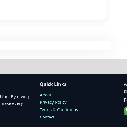
Quick Links
W
s
About
 fun. By giving
F
Privacy Policy
o make every
Terms & Conditions
Contact