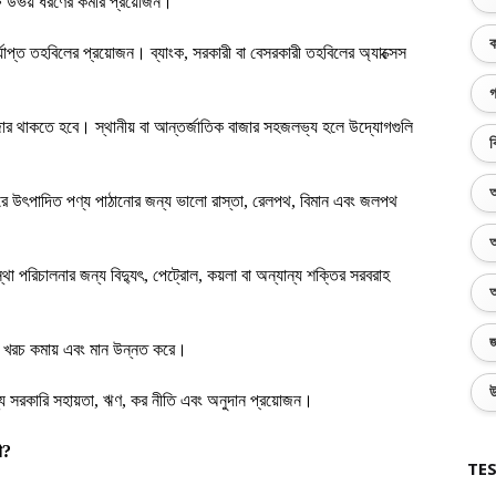
্ষ উভয় ধরণের কর্মীর প্রয়োজন।
ক
াপ্ত তহবিলের প্রয়োজন। ব্যাংক, সরকারী বা বেসরকারী তহবিলের অ্যাক্সেস
গ
ার থাকতে হবে। স্থানীয় বা আন্তর্জাতিক বাজার সহজলভ্য হলে উদ্যোগগুলি
ব
অ
ারে উৎপাদিত পণ্য পাঠানোর জন্য ভালো রাস্তা, রেলপথ, বিমান এবং জলপথ
অ
স্থা পরিচালনার জন্য বিদ্যুৎ, পেট্রোল, কয়লা বা অন্যান্য শক্তির সরবরাহ
অ
জ
ন খরচ কমায় এবং মান উন্নত করে।
উ
ন্য সরকারি সহায়তা, ঋণ, কর নীতি এবং অনুদান প্রয়োজন।
ী?
TES