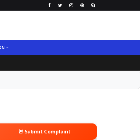
ON
🚨 Submit Complaint