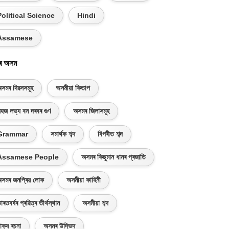
Political Science
Hindi
Assamese
ৰ অসম
সমৰ দিৱসসমূহ
অসমীয়া কিতাপ
হজ লভ্য বন দৰবৰ গুণ
অসমৰ জিলাসমূহ
Grammar
সমাৰ্থক শব্দ
বিপৰীত শব্দ
Assamese People
অসমৰ কিছুমান ধানৰ প্ৰজাতি
সমৰ জনপ্ৰিয় লোক
অসমীয়া কাহিনী
াৰতবৰ্ষৰ প্ৰৱিত্ৰ তীৰ্থস্থান
অসমীয়া শব্দ
াক্য ৰচনা
অসমৰ উদ্ভিদ