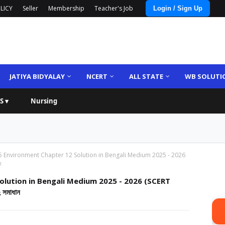
LICY
Seller
Membership
Teacher's Job
Login / Sign Up
JATIYA BIDYALAY
NCERT
ALL STATE
WB SOLUTI
S ▾
Nursing
5 Environment Chapter 12 Solution in Bengali Medium 2025 - 2026
ন
olution in Bengali Medium 2025 - 2026 (SCERT
 সমাধান