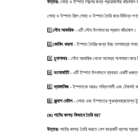
উত্তর:
লোহা ও ইস্পাত শিল্পের জন্য প্রয়োজনীয় কাঁচামাল 
লোহা ও ইস্পাত শিল্প লোহা ও ইস্পাত তৈরি করে বিভিন্ন পণ
1️⃣
লৌহ আকরিক -
এটি লৌহ উৎপাদনের প্রধান কাঁচামাল।
2️⃣
কোকিং কয়লা
- ইস্পাত তৈরির জন্য উচ্চ তাপমাত্রা গল
3️⃣
চুনাপাথর -
লৌহ আকরিক থেকে অমেধ্য অপসারণ করে বিশু
4️⃣
ডলোমাইট -
এটি ইস্পাত উৎপাদনে ব্যবহৃত একটি গুরুত্ব
5️⃣
ম্যাঙ্গানিজ -
ইস্পাতকে আরও শক্তিশালী এবং টেকসই করতে 
6️⃣
স্ক্র্যাপ মেটাল -
লোহা এবং ইস্পাতের পুনঃব্যবহারযোগ্য টু
(ঙ) পাটের কাপড় কিভাবে তৈরি হয়?
উত্তর:
পাটের কাপড় তৈরি করতে বেশ কয়েকটি ধাপের প্রয