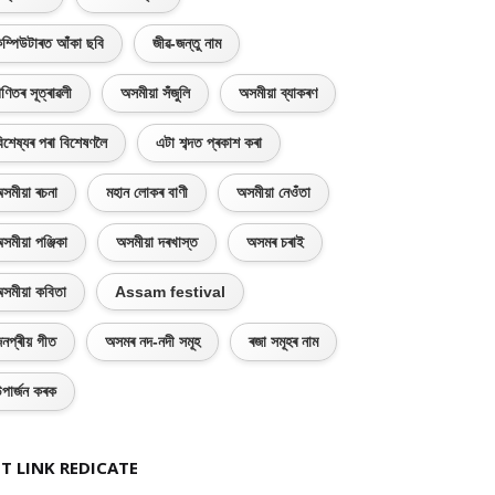
ম্পিউটাৰত আঁকা ছবি
জীৱ-জন্তু নাম
ণিতৰ সূত্ৰাৱলী
অসমীয়া সঁজুলি
অসমীয়া ব্যাকৰণ
িশেষ্যৰ পৰা বিশেষণলৈ
এটা শব্দত প্ৰকাশ কৰা
সমীয়া ৰচনা
মহান লোকৰ বাণী
অসমীয়া নেওঁতা
সমীয়া পঞ্জিকা
অসমীয়া দৰখাস্ত
অসমৰ চৰাই
সমীয়া কবিতা
Assam festival
নপ্ৰীয় গীত
অসমৰ নদ-নদী সমূহ
ৰজা সমূহৰ নাম
পাৰ্জন কৰক
T LINK REDICATE