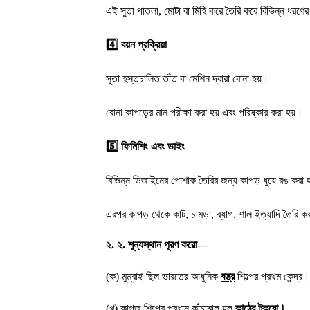
এই সুতা পাতলা, মোটা বা মিহি করে তৈরি করে বিভিন্ন ধরণের
4️⃣
বয়ন প্রক্রিয়া
সুতা হস্তচালিত তাঁত বা মেশিন দ্বারা বোনা হয়।
বোনা কাপড়ের মান পরীক্ষা করা হয় এবং পরিষ্কার করা হয়।
5️⃣
ফিনিশিং এবং ডাইং
বিভিন্ন ডিজাইনের পোশাক তৈরির জন্য কাপড় ধুয়ে রঙ করা 
এরপর কাপড় থেকে কাট, চামড়া, ব্যাগ, শাল ইত্যাদি তৈরি ক
২. ২. শূন্যস্থান পূরণ করো—
(ক) মুম্বাই ছিল ভারতের আধুনিক
বস্ত্র
শিল্পের প্রথম কেন্দ্র।
(খ) কাগজ শিল্পের প্রধান কাঁচামাল হল
কাঠের টুকরো
।