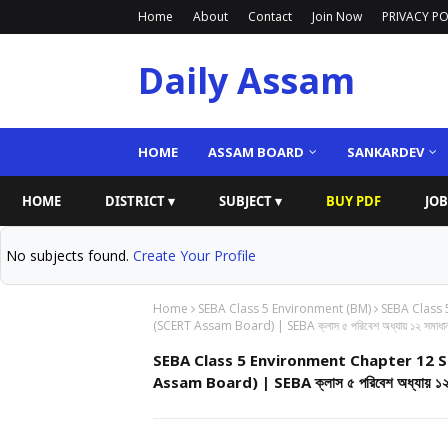
Home
About
Contact
Join Now
PRIVACY PO
Daily Assam
HOME
ASSAM BOARD
SANKARDEV
HOME
DISTRICT ▾
SUBJECT ▾
BUY PDF
JOB
No subjects found.
Create Your Profile
Home
SEBA Class 5 Environment (BM)
SEBA Class 
(SCERT Assam Board) | SEBA ক্লাস ৫ পরিবেশ অধ্যায় ১২ সমাধা
SEBA Class 5 Environment Chapter 12 S
Assam Board) | SEBA ক্লাস ৫ পরিবেশ অধ্যায় ১২