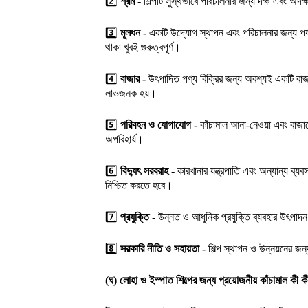
2️⃣
শ্রম -
শিল্পটি সুস্থভাবে পরিচালনার জন্য দক্ষ এবং অদক
3️⃣
মূলধন -
একটি উদ্যোগ স্থাপন এবং পরিচালনার জন্য পর্য
থাকা খুবই গুরুত্বপূর্ণ।
4️⃣
বাজার -
উৎপাদিত পণ্য বিক্রির জন্য অবশ্যই একটি বাজ
লাভজনক হয়।
5️⃣
পরিবহন ও যোগাযোগ -
কাঁচামাল আনা-নেওয়া এবং বাজ
অপরিহার্য।
6️⃣
বিদ্যুৎ সরবরাহ -
কারখানার যন্ত্রপাতি এবং অন্যান্য ব্যব
নিশ্চিত করতে হবে।
7️⃣
প্রযুক্তি -
উন্নত ও আধুনিক প্রযুক্তি ব্যবহার উৎপাদ
8️⃣
সরকারি নীতি ও সহায়তা -
শিল্প স্থাপন ও উন্নয়নের জ
(ঘ) লোহা ও ইস্পাত শিল্পের জন্য প্রয়োজনীয় কাঁচামাল কী ক