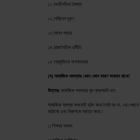
১️১️ |অর্থনৈতিক বৈষম্য
১️২️ |পরিবেশ দূষণ
১️৩️ |মানব পাচার
১️৪️ |রাজনৈতিক দুর্নীতি
১️৫️ |প্রযুক্তির অপব্যবহার
(ঘ) সামাজিক সমস্যায় কোন কোন কারণ অবদান রাখে?
উত্তর:
সামাজিক সমস্যার মূল কারণগুলি হল:
সামাজিক সমস্যা কখনোই হঠাৎ করে তৈরি হয় না, এর পেছনে ব
কাঠামো এবং বিকাশকে ব্যাহত করে।
১️| শিক্ষার অভাব