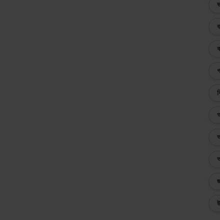
ভ
ব
ক
গ
ব
অ
অ
অ
জ
উ