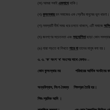
(ক) আমরা সবাই
একসাথে
থাকি।
(খ)
কুসংস্কার
হল সমাজের এক শ্রেণীর মানুষের ভুল ধারণা।
(গ) সমস্যাটি দীর্ঘ সময় ধরে চলতে থাকলে, এটি সমাজে
অস্থ
(ঘ) জনগণের সচেতনতা এবং
সহযোগিতা
ছাড়া কোন সমস্যা
(ঙ) যারা পড়তে বা লিখতে
পারে না
তাদের মানুষ বলা হয়।
৩. ৩. 'ক' অংশ 'খ' অংশের সাথে মেলাও –
কোন কুসংস্কার নয়
পরিবারের আর্থিক অনটনের ক
অন্ধবিশ্বাস, লিংগ-বৈষম্য
শিশুশ্রম তৈরি হয়।
শিশু-শ্রমিক আদি ।
সামাজিক সমস্যা।
এর কোন বৈজ্ঞানিক ভিত্তি 