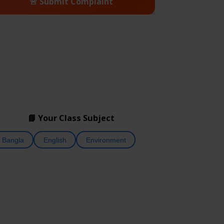
🚨 Submit Complaint
📘 Your Class Subject
Bangla
English
Environment