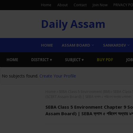
Home
About
Contact
Join Now
PRIVACY PO
Daily Assam
HOME
ASSAM BOARD
SANKARDEV
HOME
DISTRICT ▾
SUBJECT ▾
BUY PDF
JOB
No subjects found.
Create Your Profile
Home
SEBA Class 5 Environment (BM)
SEBA Class 
(SCERT Assam Board) | SEBA ক্লাস ৫ পরিবেশ অধ্যায় ৯সমাধান
SEBA Class 5 Environment Chapter 9 So
Assam Board) | SEBA ক্লাস ৫ পরিবেশ অধ্যায় ৯স