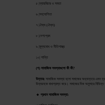
৫️ |ন্যায়বিচার ও সমতা
৬️ |সহযোগিতা
৭️ |ঐক্য (ঐক্য)
৮️ |দেশপ্রেম
৯️ |মূল্যবোধ ও নীতিশাস্ত্র
১০| শান্তি
(গ) সামাজিক সমস্যাগুলো কী কী?
উত্তর:
সামাজিক সমস্যা হলো সমাজের অভ্যন্তরে এমন ত্রুট
উন্নয়নকে বাধাগ্রস্ত করে। সমাজের দিক অনুসারে বিভিন্ন
🔹 প্রধান সামাজিক সমস্যা: