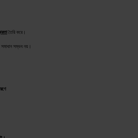
িরতা
তৈরি করে।
র সমাধান সম্ভব নয়।
ারণে
নেই।