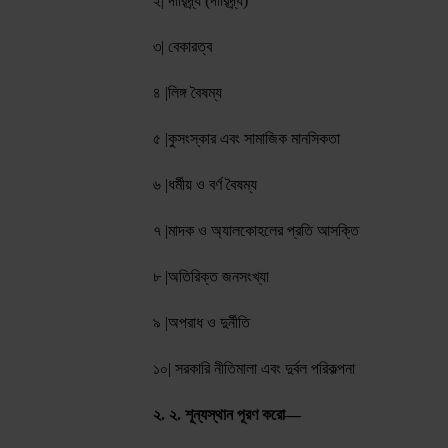
২️| দারিদ্র্য (দারিদ্র্য)
৩️| বেকারত্ব
৪️ |লিঙ্গ বৈষম্য
৫️ |কুসংস্কার এবং সামাজিক মানসিকতা
৬️ |ধর্মীয় ও বর্ণ বৈষম্য
৭️ |মাদক ও অ্যালকোহলের প্রতি আসক্তি
৮️ |অতিরিক্ত জনসংখ্যা
৯️ |অপরাধ ও দুর্নীতি
১০| সরকারি নীতিমালা এবং দুর্বল পরিকল্পনা
২. ২. শূন্যস্থান পূরণ করো—