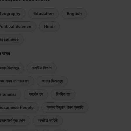
Geography
Education
English
Political Science
Hindi
Assamese
ৰ অসম
সমৰ দিৱসসমূহ
অসমীয়া কিতাপ
হজ লভ্য বন দৰবৰ গুণ
অসমৰ জিলাসমূহ
Grammar
সমাৰ্থক শব্দ
বিপৰীত শব্দ
Assamese People
অসমৰ কিছুমান ধানৰ প্ৰজাতি
সমৰ জনপ্ৰিয় লোক
অসমীয়া কাহিনী