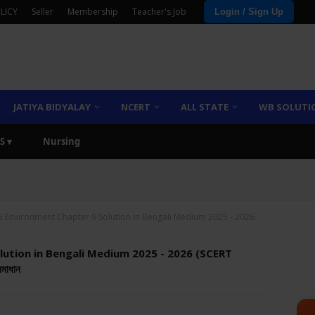
LICY
Seller
Membership
Teacher's Job
Login / Sign Up
JATIYA BIDYALAY
NCERT
ALL STATE
WB SOLUTI
S ▾
Nursing
5 Environment Chapter 9 Solution in Bengali Medium 2025 - 2026
lution in Bengali Medium 2025 - 2026 (SCERT
মাধান