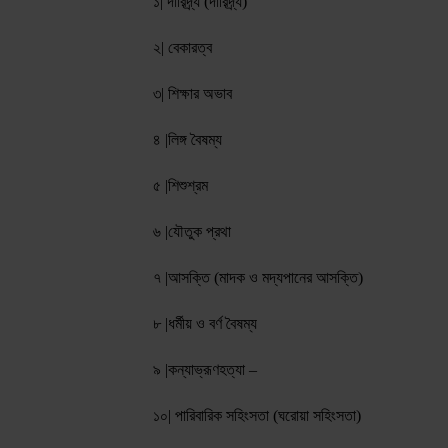
১️| দারিদ্র্য (দারিদ্র্য)
২️| বেকারত্ব
৩️| শিক্ষার অভাব
৪️ |লিঙ্গ বৈষম্য
৫️ |শিশুশ্রম
৬️ |যৌতুক প্রথা
৭️ |আসক্তি (মাদক ও মদ্যপানের আসক্তি)
৮️ |ধর্মীয় ও বর্ণ বৈষম্য
৯️ |কন্যাভ্রূণহত্যা –
১০| পারিবারিক সহিংসতা (ঘরোয়া সহিংসতা)