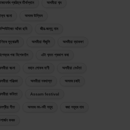
াৰতবৰ্ষৰ প্ৰৱিত্ৰ তীৰ্থস্থান
অসমীয়া শব্দ
াক্য ৰচনা
অসমৰ উদ্ভিদ
ম্পিউটাৰত আঁকা ছবি
জীৱ-জন্তু নাম
ণিতৰ সূত্ৰাৱলী
অসমীয়া সঁজুলি
অসমীয়া ব্যাকৰণ
িশেষ্যৰ পৰা বিশেষণলৈ
এটা শব্দত প্ৰকাশ কৰা
সমীয়া ৰচনা
মহান লোকৰ বাণী
অসমীয়া নেওঁতা
সমীয়া পঞ্জিকা
অসমীয়া দৰখাস্ত
অসমৰ চৰাই
সমীয়া কবিতা
Assam festival
নপ্ৰীয় গীত
অসমৰ নদ-নদী সমূহ
ৰজা সমূহৰ নাম
পাৰ্জন কৰক