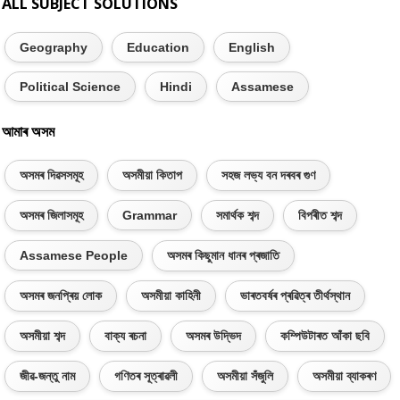
ALL SUBJECT SOLUTIONS
Geography
Education
English
Political Science
Hindi
Assamese
আমাৰ অসম
অসমৰ দিৱসসমূহ
অসমীয়া কিতাপ
সহজ লভ্য বন দৰবৰ গুণ
অসমৰ জিলাসমূহ
Grammar
সমাৰ্থক শব্দ
বিপৰীত শব্দ
Assamese People
অসমৰ কিছুমান ধানৰ প্ৰজাতি
অসমৰ জনপ্ৰিয় লোক
অসমীয়া কাহিনী
ভাৰতবৰ্ষৰ প্ৰৱিত্ৰ তীৰ্থস্থান
অসমীয়া শব্দ
বাক্য ৰচনা
অসমৰ উদ্ভিদ
কম্পিউটাৰত আঁকা ছবি
জীৱ-জন্তু নাম
গণিতৰ সূত্ৰাৱলী
অসমীয়া সঁজুলি
অসমীয়া ব্যাকৰণ