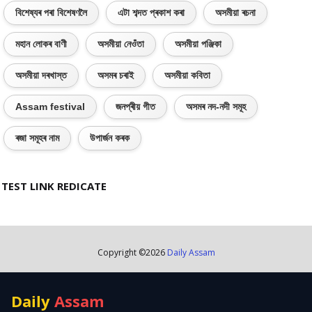
বিশেষ্যৰ পৰা বিশেষণলৈ
এটা শব্দত প্ৰকাশ কৰা
অসমীয়া ৰচনা
মহান লোকৰ বাণী
অসমীয়া নেওঁতা
অসমীয়া পঞ্জিকা
অসমীয়া দৰখাস্ত
অসমৰ চৰাই
অসমীয়া কবিতা
Assam festival
জনপ্ৰীয় গীত
অসমৰ নদ-নদী সমূহ
ৰজা সমূহৰ নাম
উপাৰ্জন কৰক
TEST LINK REDICATE
Copyright ©
2026
Daily Assam
Daily
Assam