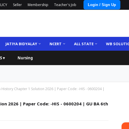
LICY
Seller
Membership
Teacher's Job
Login / Sign Up
JATIYA BIDYALAY
NCERT
ALL STATE
WB SOLUTI
S ▾
Nursing
History Chapter 1 Solution 2026 | Paper Code: -HIS - 0600204 |
ion 2026 | Paper Code: -HIS - 0600204 | GU BA 6th