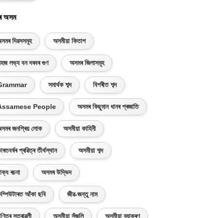
ৰ অসম
সমৰ দিৱসসমূহ
অসমীয়া কিতাপ
হজ লভ্য বন দৰবৰ গুণ
অসমৰ জিলাসমূহ
Grammar
সমাৰ্থক শব্দ
বিপৰীত শব্দ
Assamese People
অসমৰ কিছুমান ধানৰ প্ৰজাতি
সমৰ জনপ্ৰিয় লোক
অসমীয়া কাহিনী
াৰতবৰ্ষৰ প্ৰৱিত্ৰ তীৰ্থস্থান
অসমীয়া শব্দ
াক্য ৰচনা
অসমৰ উদ্ভিদ
ম্পিউটাৰত আঁকা ছবি
জীৱ-জন্তু নাম
ণিতৰ সূত্ৰাৱলী
অসমীয়া সঁজুলি
অসমীয়া ব্যাকৰণ