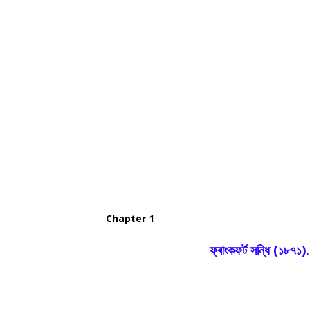
Chapter 1
ফ্ৰাংকফৰ্ট সন্ধি (১৮৭১)....ৰ পৰা আ