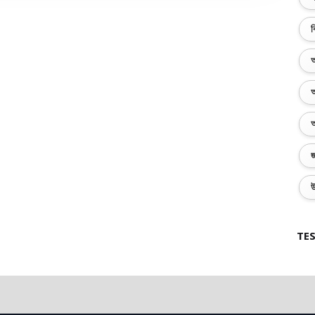
ব
অ
অ
অ
জ
উ
TES