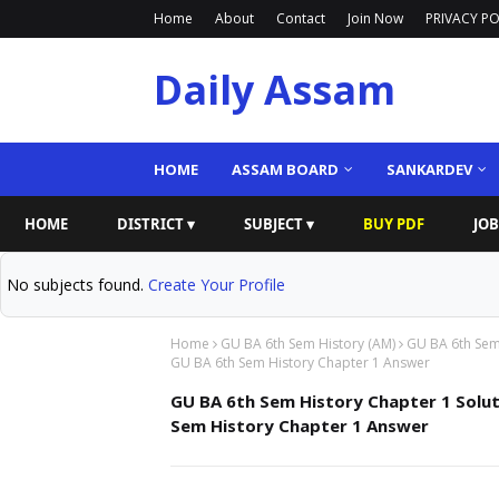
Home
About
Contact
Join Now
PRIVACY PO
Daily Assam
HOME
ASSAM BOARD
SANKARDEV
HOME
DISTRICT ▾
SUBJECT ▾
BUY PDF
JOB
No subjects found.
Create Your Profile
Home
GU BA 6th Sem History (AM)
GU BA 6th Sem 
GU BA 6th Sem History Chapter 1 Answer
GU BA 6th Sem History Chapter 1 Solut
Sem History Chapter 1 Answer