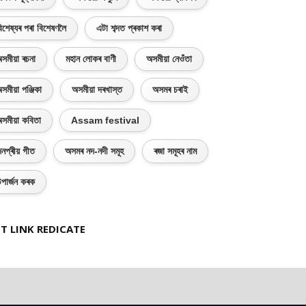
িশেষ্যৰ পৰা বিশেষণলৈ
এটা শব্দত প্ৰকাশ কৰা
সমীয়া ৰচনা
মহান লোকৰ বাণী
অসমীয়া নেওঁতা
সমীয়া পঞ্জিকা
অসমীয়া দৰখাস্ত
অসমৰ চৰাই
সমীয়া কবিতা
Assam festival
নপ্ৰীয় গীত
অসমৰ নদ-নদী সমূহ
ৰজা সমূহৰ নাম
পাৰ্জন কৰক
T LINK REDICATE