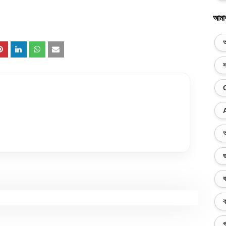
আমা
অ
স
অ
ভ
ব
ক
গ