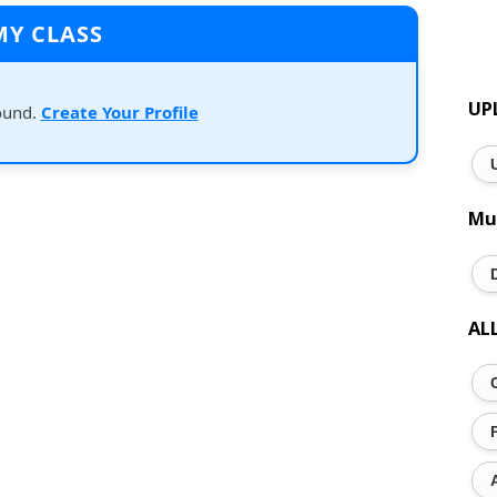
MY CLASS
UP
ound.
Create Your Profile
Mu
AL