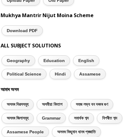
Upload Paper
Old Paper
Mukhya Mantrir Nijut Moina Scheme
Download PDF
ALL SUBJECT SOLUTIONS
Geography
Education
English
Political Science
Hindi
Assamese
আমাৰ অসম
অসমৰ দিৱসসমূহ
অসমীয়া কিতাপ
সহজ লভ্য বন দৰবৰ গুণ
অসমৰ জিলাসমূহ
Grammar
সমাৰ্থক শব্দ
বিপৰীত শব্দ
Assamese People
অসমৰ কিছুমান ধানৰ প্ৰজাতি