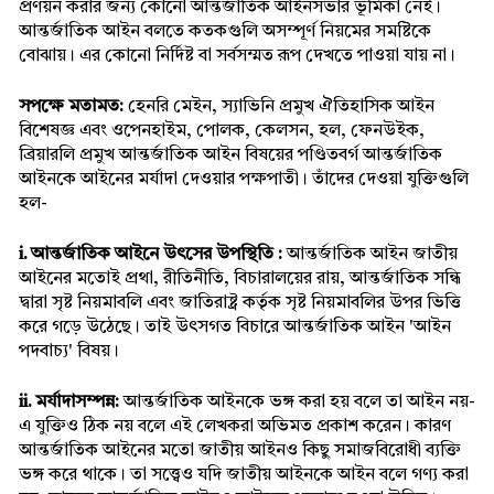
প্রণয়ন করার জন্য কোনো আন্তর্জাতিক আইনসভার ভূমিকা নেই। 
আন্তর্জাতিক আইন বলতে কতকগুলি অসম্পূর্ণ নিয়মের সমষ্টিকে 
বোঝায়। এর কোনো নির্দিষ্ট বা সর্বসম্মত রূপ দেখতে পাওয়া যায় না।
সপক্ষে মতামত: 
হেনরি মেইন, স্যাভিনি প্রমুখ ঐতিহাসিক আইন 
বিশেষজ্ঞ এবং ওপেনহাইম, পোলক, কেলসন, হল, ফেনউইক, 
ব্রিয়ারলি প্রমুখ আন্তর্জাতিক আইন বিষয়ের পণ্ডিতবর্গ আন্তর্জাতিক 
আইনকে আইনের মর্যাদা দেওয়ার পক্ষপাতী। তাঁদের দেওয়া যুক্তিগুলি 
হল-
i. আন্তর্জাতিক আইনে উৎসের উপস্থিতি : 
আন্তর্জাতিক আইন জাতীয় 
আইনের মতোই প্রথা, রীতিনীতি, বিচারালয়ের রায়, আন্তর্জাতিক সন্ধি 
দ্বারা সৃষ্ট নিয়মাবলি এবং জাতিরাষ্ট্র কর্তৃক সৃষ্ট নিয়মাবলির উপর ভিত্তি 
করে গড়ে উঠেছে। তাই উৎসগত বিচারে আন্তর্জাতিক আইন 'আইন 
পদবাচ্য' বিষয়।
ii. মর্যাদাসম্পন্ন:
 আন্তর্জাতিক আইনকে ভঙ্গ করা হয় বলে তা আইন নয়-
এ যুক্তিও ঠিক নয় বলে এই লেখকরা অভিমত প্রকাশ করেন। কারণ 
আন্তর্জাতিক আইনের মতো জাতীয় আইনও কিছু সমাজবিরোধী ব্যক্তি 
ভঙ্গ করে থাকে। তা সত্ত্বেও যদি জাতীয় আইনকে আইন বলে গণ্য করা 