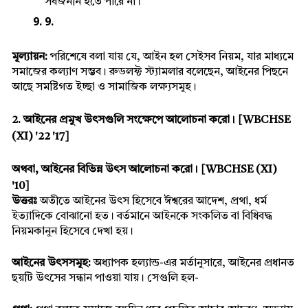
সর্বজনীন হতে পারে না।
মূল্যায়ন: 
পরিশেষে বলা যায় যে, আইন হল সেইসব নিয়ম, যার মাধ্যমে 
সমাজের কল্যাণ সম্ভব। রুডলফ্ট স্ট্যামলার বলেছেন, আইনের পিছনে 
আছে সমষ্টিগত ইচ্ছা ও সামাজিক লক্ষ্যসমূহ।
2. আইনের প্রমুখ উৎসগুলি সংক্ষেপে আলোচনা করো। [WBCHSE 
(XI) '22 '17]
অথবা, আইনের বিভিন্ন উৎস আলোচনা করো। [WBCHSE (XI) 
'10]
উত্তরঃ 
অতীতে আইনের উৎস হিসেবে ঈশ্বরের আদেশ, প্রথা, ধর্ম 
ইত্যাদিকে বোঝানো হত। বর্তমানে আইনকে সংকলিত বা বিধিবদ্ধ 
নিয়মকানুন হিসেবে দেখা হয়।
আইনের উৎসসমূহ:
 অধ্যাপক হল্যান্ড-এর মর্তানুসারে, আইনের প্রধানত 
ছয়টি উৎসের সন্ধান পাওয়া যায়। সেগুলি হল-