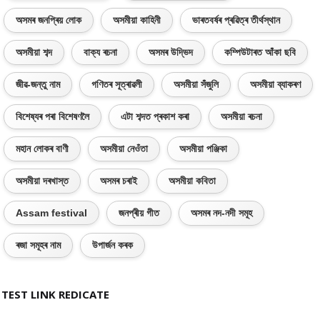
অসমৰ জনপ্ৰিয় লোক
অসমীয়া কাহিনী
ভাৰতবৰ্ষৰ প্ৰৱিত্ৰ তীৰ্থস্থান
অসমীয়া শব্দ
বাক্য ৰচনা
অসমৰ উদ্ভিদ
কম্পিউটাৰত আঁকা ছবি
জীৱ-জন্তু নাম
গণিতৰ সূত্ৰাৱলী
অসমীয়া সঁজুলি
অসমীয়া ব্যাকৰণ
বিশেষ্যৰ পৰা বিশেষণলৈ
এটা শব্দত প্ৰকাশ কৰা
অসমীয়া ৰচনা
মহান লোকৰ বাণী
অসমীয়া নেওঁতা
অসমীয়া পঞ্জিকা
অসমীয়া দৰখাস্ত
অসমৰ চৰাই
অসমীয়া কবিতা
Assam festival
জনপ্ৰীয় গীত
অসমৰ নদ-নদী সমূহ
ৰজা সমূহৰ নাম
উপাৰ্জন কৰক
TEST LINK REDICATE