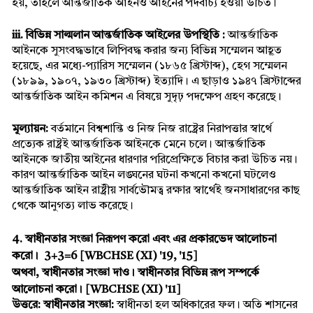
হয়, তাহলে আন্তর্জাতিক আইনও আইনের পদবাচ্য হওয়া উচিত।
iii. বিভিন্ন সাল্মলান আন্তর্জাতিক আইলের উপস্থিতি :
 আন্তর্জাতিক 
আইনকে সুসংবদ্ধভাবে লিপিবদ্ধ করার জন্য বিভিন্ন সম্মেলন আহূত 
হয়েছে, এর মধ্যে-প্যারিস সম্মেলন (১৮৬৫ খ্রিস্টাব্দ), হেগ সম্মেলন 
(১৮৯৯, ১৯০৭, ১৯৩০ খ্রিস্টাব্দ) ইত্যাদি। এ ছাড়াও ১৯৪৭ খ্রিস্টাব্দের 
আন্তর্জাতিক আইন কমিশন এ বিষয়ে সুদৃঢ় পদক্ষেপ গ্রহণ করেছে।
মূল্যায়ন:
 বর্তমানে বিশ্বশান্তি ও নিজ নিজ রাষ্ট্রের নিরাপত্তার স্বার্থে 
প্রত্যেক রাষ্ট্রই আন্তর্জাতিক আইনকে মেনে চলে। আন্তর্জাতিক 
আইনকে জাতীয় আইনের ধারণার পরিপ্রেক্ষিতে বিচার করা উচিত নয়। 
কারণ আন্তর্জাতিক আইন লঙ্ঘনের ঘটনা কখনো কখনো ঘটলেও 
আন্তর্জাতিক আইন রাষ্ট্রীয় সার্বভৌমত্ব রক্ষার স্বার্থেই জনসাধারণের কাছ 
থেকে আনুগত্য লাভ করেছে।
4. স্বাধীনতার সংজ্ঞা নিরূপণ করো এবং এর প্রকারভেদ আলোচনা 
করো।  3+3=6 [WBCHSE (XI) '19, '15] 
অথবা, স্বাধীনতার সংজ্ঞা দাও। স্বাধীনতার বিভিন্ন রূপ সম্পর্কে 
আলোচনা করো। [WBCHSE (XI) '11]
উত্তরে: স্বাধীনতার সংজ্ঞা:
 স্বাধীনতা হল অধিকারের ফল। অতি শাসনের 