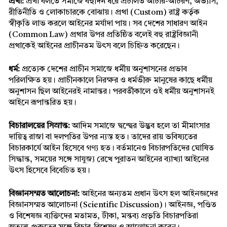
প্রথা: 
প্রথা বলতে সমাজে বহুদিন ধরে প্রচলিত আচার-আচরণ, অভ্যাস, 
রীতিনীতি ও লোকাচারকে বোঝায়। প্রথা (Custom) রাষ্ট্র কর্তৃক 
স্বীকৃতি লাভ করলে আইনের মর্যাদা পায়। সব দেশের সাধারণ আইন 
(Common Law) প্রথার উপর প্রতিষ্ঠিত বলেই বহু রাষ্ট্রবিজ্ঞানী 
প্রথাকেই আইনের প্রাচীনতম উৎস বলে চিহ্নিত করেছেন।
ধর্ম:
 প্রত্যেক দেশের প্রাচীন সমাজে ধর্মীয় অনুশাসনের প্রভাব 
পরিলক্ষিত হয়। প্রাচীনকালে নিরক্ষর ও ধর্মভীরু মানুষের কাছে ধর্মীয় 
অনুশাসন ছিল আইনেরই নামান্তর। পরবর্তীকালে ওই ধর্মীয় অনুশাসনই 
আইনে রূপান্তরিত হয়।
বিচারালয়ের সিস্রান্ত:
 আদিম সমাজে দ্বন্দ্বের উদ্ভব হলে তা মীমাংসার 
দায়িত্ব রাজা বা দলপতির উপর ন্যস্ত হত। তাদের রায় ভবিষ্যতের 
বিচারকার্যে আইন হিসেবে গণ্য হত। বর্তমানেও বিচারপতিদের ঘোষিত 
সিদ্ধান্ত, সময়ের সঙ্গে সাযুজ্য রেখে পুরাতন আইনের ব্যাখ্যা আইনের 
উৎস হিসেবে বিবেচিত হয়।
বিজ্ঞানসম্মত আলোচনা: 
আইনের অন্যতম প্রধান উৎস হল আইনজ্ঞদের 
বিজ্ঞানসম্মত আলোচনা (Scientific Discussion)। আইনজ্ঞ, পণ্ডিত 
ও বিশেষজ্ঞ ব্যক্তিদের মতামত, টীকা, মন্তব্য প্রভৃতি বিচারপতিরা 