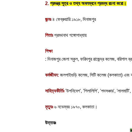
2. 
প্রদন্ত্র সূত্র ও তথ্য অবলম্বনে প্রবন্ধ রচনা করো।
জন্মঃ
 ৪ ফেব্রুয়ারি ১৯১৮, দিনাজপুর
পিতাঃ
 প্রমথনাথ গঙ্গোপাধ্যায়
শিক্ষা
: দিনাজপুর জেলা স্কুল, ফরিদপুর রাজেন্দ্র কলেজ, বরিশ
কর্মজীবন:
 জলপাইগুড়ি কলেজ, সিটি কলেজ (কলকাতা) এবং কল
সাহিত্যকীর্তিঃ
 'উপনিবেশ', 'শিলালিপি', 'পদসঞ্চার', 'লালমাটি', '
মৃত্যুঃ 
৬ নভেম্বর ১৯৭০, কলকাতা।
উত্তরঃ
ন