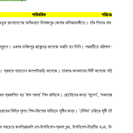
িবারিক পরিচয়ঃ
ারি, অধুনা বাংলাদেশের অবিভক্ত দিনাজপুর জেলার বালিয়াডাঙ্গীতে। তাঁর পিতার নাম প্রমথনাথ
া স্কুলে। এরপর ফরিদপুর রাজেন্দ্র কলেজে ভরতি হন তিনি। পরবর্তীতে বরিশাল ব্রজমোহন ক
ছেন। প্রথমে পড়াতেন জলপাইগুড়ি কলেজে। তারপর কলকাতার সিটি কলেজে পড়িয়ে শেষে কলকা
 প্রকাশিত হয় 'মাস পয়লা' শিশু মাসিকে। ছোটোদের জন্য 'সন্দেশ', 'শুকতারা', 'মুকুল', 'পাঠশ
য়ের সিদ্ধি মূলত শিশু-কিশোর সাহিত্য সৃষ্টির জন্য। 'টেনিদা' চরিত্র সৃষ্টি তাঁকে বাংলা কিশো
সবচেয়ে জনপ্রিয়গুলি হল-উপনিবেশ-প্রথম খন্ড, উপনিবেশ-দ্বিতীয় খণ্ড, উপনিবেশ-তৃতীয় খণ্ড, 