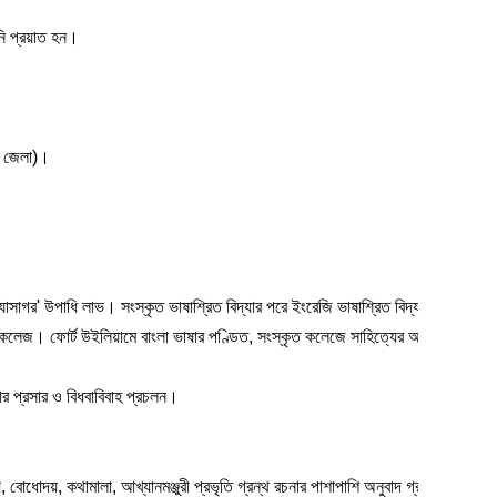
িনি প্রয়াত হন।
লি জেলা)।
দ্যাসাগর' উপাধি লাভ। সংস্কৃত ভাষাশ্রিত বিদ্যার পরে ইংরেজি ভাষাশ্রিত বিদ্যায় শিক্ষাগ্রহ
 কলেজ। ফোর্ট উইলিয়ামে বাংলা ভাষার পণ্ডিত, সংস্কৃত কলেজে সাহিত্যের অধ্যাপক, পর
্ষার প্রসার ও বিধবাবিবাহ প্রচলন।
, বোধোদয়, কথামালা, আখ্যানমঞ্জুরী প্রভৃতি গ্রন্থ রচনার পাশাপাশি অনুবাদ গ্রন্থ-বেতাল পঞ