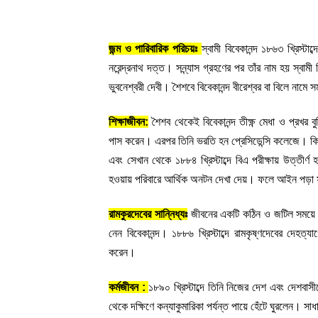
জন্ম ও পারিবারিক পরিচয়ঃ 
স্বামী বিবেকানন্দ ১৮৬৩ খ্রিস্ট
নরেন্দ্রনাথ দত্ত। সন্ন্যাস গ্রহণের পর তাঁর নাম হয় স্বাম
ভুবনেশ্বরী দেবী। শৈশবে বিবেকানন্দ বীরেশ্বর বা বিলে নাম
শিক্ষাজীবন:
 শৈশব থেকেই বিবেকানন্দ তীক্ষ্ণ মেধা ও প্রখর ব
পাস করেন। এরপর তিনি ভরতি হন প্রেসিডেন্সি কলেজে। কিন
এবং সেখান থেকে ১৮৮৪ খ্রিস্টাব্দে বিএ পরীক্ষায় উত্তীর
হওয়ায় পরিবারে আর্থিক অনটন দেখা দেয়। ফলে আইন পড়া 
রামকুরদেবের সান্নিধ্যঃ
 জীবনের একটি কঠিন ও জটিল সময়ে এস
নেন বিবেকানন্দ। ১৮৮৬ খ্রিস্টাব্দে রামকৃষ্ণদেবের দেহত্য
করেন।
কর্মজীবন : 
১৮৯০ খ্রিস্টাব্দে তিনি নিজের দেশ এবং দেশবাস
থেকে দক্ষিণে কন্যাকুমারিকা পর্যন্ত পায়ে হেঁটে ঘুরলেন। সাধ