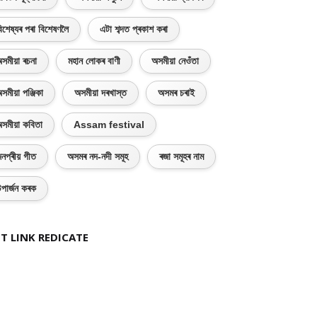
িশেষ্যৰ পৰা বিশেষণলৈ
এটা শব্দত প্ৰকাশ কৰা
সমীয়া ৰচনা
মহান লোকৰ বাণী
অসমীয়া নেওঁতা
সমীয়া পঞ্জিকা
অসমীয়া দৰখাস্ত
অসমৰ চৰাই
সমীয়া কবিতা
Assam festival
নপ্ৰীয় গীত
অসমৰ নদ-নদী সমূহ
ৰজা সমূহৰ নাম
পাৰ্জন কৰক
T LINK REDICATE