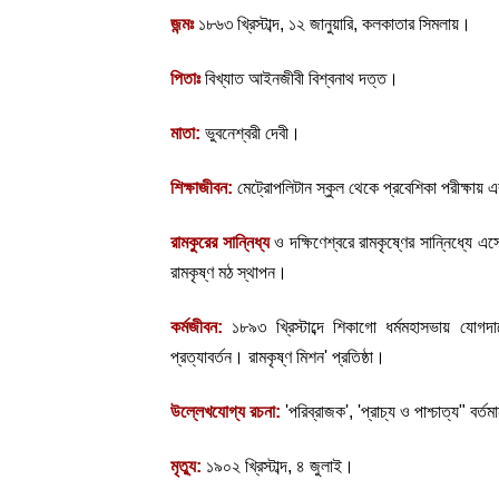
জন্মঃ
 ১৮৬৩ খ্রিস্টাব্দ, ১২ জানুয়ারি, কলকাতার সিমলায়।
পিতাঃ
 বিখ্যাত আইনজীবী বিশ্বনাথ দত্ত।
মাতা: 
ভুবনেশ্বরী দেবী।
শিক্ষাজীবন:
 মেট্রোপলিটান স্কুল থেকে প্রবেশিকা পরীক্ষায় এ
রামকুরের সান্নিধ্য
 ও দক্ষিণেশ্বরে রামকৃষ্ণের সান্নিধ্যে এস
রামকৃষ্ণ মঠ স্থাপন।
কর্মজীবন: 
১৮৯৩ খ্রিস্টাব্দে শিকাগো ধর্মমহাসভায় যোগদা
প্রত্যাবর্তন। রামকৃষ্ণ মিশন' প্রতিষ্ঠা।
উল্লেখযোগ্য রচনা: 
'পরিব্রাজক', 'প্রাচ্য ও পাশ্চাত্য" বর্
মৃত্যু: 
১৯০২ খ্রিস্টাব্দ, ৪ জুলাই।