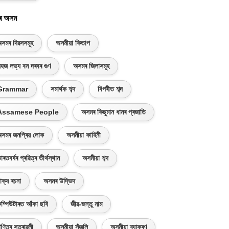
ৰ অসম
সমৰ দিৱসসমূহ
অসমীয়া কিতাপ
হজ লভ্য বন দৰবৰ গুণ
অসমৰ জিলাসমূহ
Grammar
সমাৰ্থক শব্দ
বিপৰীত শব্দ
Assamese People
অসমৰ কিছুমান ধানৰ প্ৰজাতি
সমৰ জনপ্ৰিয় লোক
অসমীয়া কাহিনী
াৰতবৰ্ষৰ প্ৰৱিত্ৰ তীৰ্থস্থান
অসমীয়া শব্দ
াক্য ৰচনা
অসমৰ উদ্ভিদ
ম্পিউটাৰত আঁকা ছবি
জীৱ-জন্তু নাম
ণিতৰ সূত্ৰাৱলী
অসমীয়া সঁজুলি
অসমীয়া ব্যাকৰণ