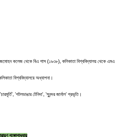
াল ব্রজমোহন কলেজ থেকে বিএ পাস (১৯৩৮), কলিকাতা বিশ্ববিদ্যালয় থেকে এমএ (বাংলা) এব
িকাতা বিশ্ববিদ্যালয়ে অধ্যাপনা।
চারমূর্তি', 'পটলডাঙার টেনিদা', 'সুনন্দর জার্নাল' প্রভৃতি।
ারায়ণ গঙ্গোপাধ্যায়