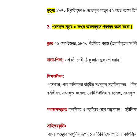
মৃত্যঃ
১৯৭০ খ্রিস্টাব্দের ৮ নভেম্বর মাত্র ৫২ বছর বয়সে ত
3. 
প্রদত্ত সূত্র ও তথ্য অবলম্বনে প্রবন্ধ রচনা করো।
জন্মঃ 
২৬ সেপ্টেম্বর, ১৮২০ বীরসিংহ গ্রাম (তদানীন্তন হুগ
মাতা-পিতা: 
ভগবতী দেবী, ঠাকুরদাস বন্দ্যোপাধ্যায়।
শিক্ষাজীবন:
 পাঠশালা, পরে কলিকাতা রাষ্ট্রীয় সংস্কৃত মহাবিদ্যালয়। 'বি
কর্মজীবন: সংস্কৃত কলেজ, ফোর্ট উইলিয়াম কলেজ, সংস্কৃত
সমাজসংন্ত্রারঃ
 বালবিবাহ ও বহুবিবাহ রোধ আন্দোলন। স্ত্রীশিক
সাহিত্যকৃতিঃ
 বাংলা গদ্যের আধুনিক রূপদানের তিনি 'সেনাপতি'। বর্ণপরিচয়