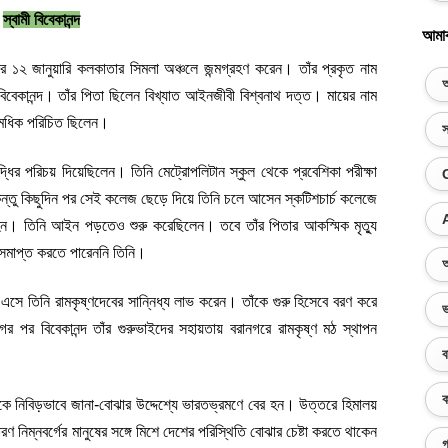
স্বামী বিবেকানন্দ
আমা
াব্দের ১২ জানুয়ারি কলকাতার সিমলা অঞ্চলে জন্মগ্রহণ করেন। তাঁর প্রকৃত নাম 
অ
ী বিবেকানন্দ। তাঁর পিতা ছিলেন বিখ্যাত আইনজীবী বিশ্বনাথ দত্ত। মায়ের নাম 
ে সমধিক পরিচিত ছিলেন।
স
ুদ্ধির পরিচয় দিয়েছিলেন। তিনি মেট্রোপলিটান স্কুল থেকে প্রবেশিকা পরীক্ষা 
্তু কিছুদিন পর সেই কলেজ ছেড়ে দিয়ে তিনি চলে আসেন স্কটিশচার্চ কলেজে 
্ণ হন। তিনি আইন পড়তেও শুরু করেছিলেন। তবে তাঁর পিতার আকস্মিক মৃত্যু 
সমাপ্ত করতে পারেননি তিনি।
অ
ে তিনি রামকৃষ্ণদেবের সান্নিধ্য লাভ করেন। তাঁকে গুরু হিসেবে বরণ করে 
ভ
াগের পর বিবেকানন্দ তাঁর গুরুভাইদের সহায়তায় বরানগরে রামকৃষ্ণ মঠ স্থাপন 
ব
ক
ীকে নিবিড়ভাবে জানা-বোঝার উদ্দেশ্যে ভারতভ্রমণে বের হন। উত্তরে হিমালয় 
ারণ নিম্নবর্গের মানুষের সঙ্গে মিশে দেশের পরিস্থিতি বোঝার চেষ্টা করতে থাকেন 
গ