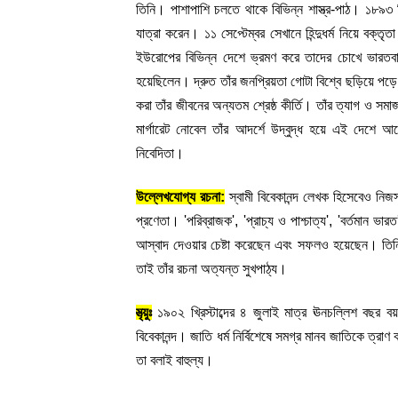
তিনি। পাশাপাশি চলতে থাকে বিভিন্ন শাস্ত্র-পাঠ। ১৮৯৩ খ্
যাত্রা করেন। ১১ সেপ্টেম্বর সেখানে হিন্দুধর্ম নিয়ে বক্ত
ইউরোপের বিভিন্ন দেশে ভ্রমণ করে তাদের চোখে ভারতবাসী
হয়েছিলেন। দ্রুত তাঁর জনপ্রিয়তা গোটা বিশ্বে ছড়িয়ে পড়ে। ১৮
করা তাঁর জীবনের অন্যতম শ্রেষ্ঠ কীর্তি। তাঁর ত্যাগ ও সমা
মার্গারেট নোবেল তাঁর আদর্শে উদ্‌বুদ্ধ হয়ে এই দেশে আসেন এবং দরিদ্র ভারতবাসীর সেবায় আত্মনিযুক্ত হন। তাঁর নাম হয় ভগিনী 
নিবেদিতা।
উল্লেখযোগ্য রচনা:
 স্বামী বিবেকানন্দ লেখক হিসেবেও নিজ
প্রণেতা। 'পরিব্রাজক', 'প্রাচ্য ও পাশ্চাত্য', 'বর্তমান ভার
আস্বাদ দেওয়ার চেষ্টা করেছেন এবং সফলও হয়েছেন। তিনি গদ
তাই তাঁর রচনা অত্যন্ত সুখপাঠ্য।
মৃত্য়ুঃ
১৯০২ খ্রিস্টাব্দের ৪ জুলাই মাত্র ঊনচল্লিশ বছর 
বিবেকানন্দ। জাতি ধর্ম নির্বিশেষে সমগ্র মানব জাতিকে ত্
তা বলাই বাহুল্য।