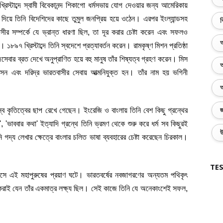
রিস্টাব্দে স্বামী বিবেকানন্দ শিকাগো ধর্মসভায় যোগ দেওয়ার জন্য আমেরিকায় 
ৃতা দিয়ে তিনি বিদেশিদের কাছে তুমুল জনপ্রিয় হয়ে ওঠেন। এরপর ইংল্যান্ডসহ 
ব
র সম্পর্কে যে ভ্রান্ত ধারণা ছিল, তা দূর করার চেষ্টা করেন এবং সফলও 
অ
৯৭ খ্রিস্টাব্দে তিনি স্বদেশে প্রত্যাবর্তন করেন। রামকৃষ্ণ মিশন প্রতিষ্ঠা 
জসেবার ব্রত দেখে অনুপ্রাণিত হয়ে বহু মানুষ তাঁর শিষ্যত্ব গ্রহণ করেন। মিস 
অ
অ
স্ব কৃতিত্বের ছাপ রেখে গেছেন। ইংরেজি ও বাংলায় তিনি বেশ কিছু গ্রন্থের 
জ
ত', 'ভাববার কথা' ইত্যাদি গ্রন্থে তিনি ভ্রমণ থেকে শুরু করে ধর্ম সব কিছুরই 
উ
্য লেখার ক্ষেত্রে বাংলার চলিত ভাষা ব্যবহারের চেষ্টা করেছেন চিরকাল। 
TES
বয়সে এই মহাপুরুষের প্রয়াণ ঘটে। ভারতবর্ষের নবজাগরণের অন্যতম পথিকৃৎ 
রাণ করাই যেন তাঁর একমাত্র লক্ষ্য ছিল। সেই কাজে তিনি যে অনেকাংশেই সফল, 