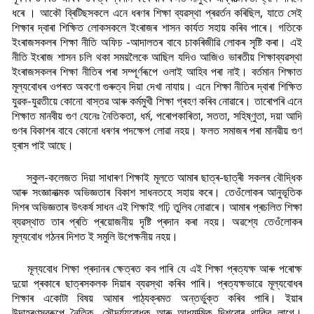
ধৰে । আকৌ ব্ৰিটিছসকলে এনে ধৰণৰ শিক্ষা ব্যৱস্থা প্ৰৱৰ্তন কৰিছিল, যাতে সেই
শিক্ষাৰ দ্বাৰা শিক্ষিত লোকসকলে ইংৰাজৰ শাসন কাৰ্যত সহায় কৰিব পাৰে। গতিকে
ইংৰাজসকলৰ শিক্ষা নীতি অফিচ -আদালতৰ বাবে চাকৰিজীৱি লোকৰ সৃষ্টি কৰা। এই
নীতি ইংৰাজ শাসন চলি থকা সময়লৈকে আছিল যদিও আজিও ভাৰতীয় শিক্ষাব্যৱস্থা
ইংৰাজসকলৰ শিক্ষা নীতিৰ পৰা সম্পূৰ্ণৰূপে ওলাই আহিব পৰা নাই। বৰ্তমান শিক্ষাত
মূল্যবোধৰ ওপৰত অকণো গুৰুত্ব দিয়া দেখা নাযায়। এনে শিক্ষা নীতিৰ দ্বাৰা শিক্ষিত
যুৱক-যুৱতীয়ে কোনো বাস্তৱ আৰু কৰ্মমুখী শিক্ষা গ্ৰহণ কৰিব নোৱাৰে। তাৰোপৰি এনে
শিক্ষাত মানবীয় গুণ যেনেঃ নৈতিকতা, ধৰ্ম, পৰোপকাৰিতা, সততা, সহিষ্ণুতা, দয়া আদি
গুণৰ বিকাশৰ বাবে কোনো ধৰণৰ পদক্ষেপ লোৱা নহয়। ফলত সমাজৰ পৰা মানৱীয় গুণ
হ্ৰাস পাই আছে।
স্কুল-কলেজত দিয়া সাধাৰণ শিক্ষাই মূলতে আমাৰ ছাত্ৰ-ছাত্ৰী সকলৰ বৌদ্ধিক
আৰু সংজ্ঞানাত্মক অভিজ্ঞতাৰ বিকাশ সাধনতহে সহায় কৰে। তেওঁলোকৰ আনুভূতিক
দিশৰ অভিজ্ঞতাৰ উৎকৰ্ষ সাধন এই শিক্ষাই গঢ়ি তুলিব নোৱাৰে। আমাৰ প্ৰচলিত শিক্ষা
ব্যৱস্থাত তাৰ প্ৰতি প্ৰয়োজনীয় দৃষ্টি প্ৰদান কৰা নহয়। অৱশ্যে তেওঁলোকৰ
মূল্যবোধ গঠনৰ দিশত ই সমুলি উপেক্ষনীয় নহয়।
মূল্যবোধ শিক্ষা প্ৰদানৰ ক্ষেত্ৰত কব পাৰি যে এই শিক্ষা প্ৰত্যক্ষ আৰু পৰোক্ষ
দুয়ো প্ৰকাৰে ছাত্ৰসকলক দিয়াৰ ব্যৱস্থা কৰিব পাৰি। প্ৰত্যক্ষভাৱে মূল্যবোধৰ
শিক্ষাৰ একোটা বিষয় আমাৰ পাঠ্যক্ৰমত অন্তৰ্ভুক্ত কৰিব পাৰি। ইয়াৰ
উদাহৰণস্বৰূপে নৈতিক, সৌন্দৰ্য্যবোধক আৰু আধ্যাত্মিক দিশবোৰ থাকিব লাগে।