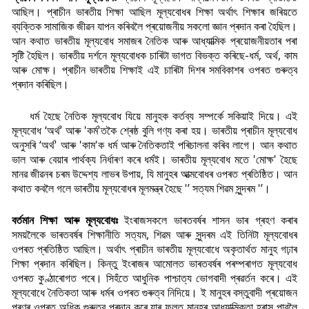
আছিল। প্ৰাচীন ভাৰতীয় শিক্ষা আছিল মূল্যবোধৰ শিক্ষা অৰ্থাৎ শিক্ষাৰ জৰিয়তে
ব্যক্তিক সামাজিক জীৱন যাপন কৰিবলৈ প্ৰয়োজনীয় সকলো জ্ঞান প্ৰদান কৰা হৈছিল।
আন কথাত ভাৰতীয় মূল্যবোধ সমাজৰ নৈতিক আৰু আধ্যাত্মিক প্ৰয়োজনীয়তাৰ পৰা
সৃষ্টি হৈছিল। ভাৰতীয় দৰ্শনে মূল্যবোধক চাৰিটা ভাগত বিভক্ত কৰিছে-ধৰ্ম, অৰ্থ, কাম
আৰু মোক্ষ। প্ৰাচীন ভাৰতীয় শিক্ষাই এই চাৰিটা দিশৰ সমবিকাশৰ ওপৰত গুৰুত্ব
প্ৰদান কৰিছিল।
ধৰ্ম হৈছে নৈতিক মূল্যবোধ যিয়ে মানুহক কৰ্তব্য সম্পৰ্কে সকিয়াই দিয়ে। এই
মূল্যবোধ ‘অৰ্থ’ আৰু 'কৰ্ম'তকৈ শ্ৰেষ্ঠ বুলি গণ্য কৰা হয়। ভাৰতীয় প্ৰাচীন মূল্যবোধ
অনুসৰি ‘অৰ্থ' আৰু 'কাম'ক ধৰ্ম আৰু নৈতিকতাই পৰিচালনা কৰিব লাগে। আন কথাত
ভাল আৰু বেয়াৰ পাৰ্থক্য নিৰ্ধাৰণ কৰে ধৰ্মই। ভাৰতীয় মূল্যবোধ মতে 'মোক্ষ' হৈছে
মানৱ জীৱনৰ চৰম উদ্দেশ্য লাভৰ উপায়, যি মানুহৰ আত্মবোধৰ ওপৰত প্ৰতিষ্ঠিত। আন
কথাত কবলৈ গলে ভাৰতীয় মূল্যবোধৰ মূলমন্ত্ৰ হৈছে '’ সত্যম শিৱম সুন্দৰম '’।
বৰ্তমান শিক্ষা আৰু মূল্যবোধঃ
ইংৰাজসকলে ভাৰতবৰ্ষৰ শাসন ভাৰ গ্ৰহণ কৰাৰ
সময়লৈকে ভাৰতবৰ্ষৰ শিক্ষানীতি সত্যম, শিৱম আৰু সুন্দৰম এই তিনিটা মূল্যবোধৰ
ওপৰত প্ৰতিষ্ঠিত আছিল। অৰ্থাৎ প্ৰাচীন ভাৰতীয় মূল্যবোধে অকৃতাৰ্থত মানুহ গঢ়াৰ
শিক্ষা প্ৰদান কৰিছিল। কিন্তু ইংৰাজৰ আমোলত ভাৰতবৰ্ষৰ পৰম্পৰাগত মূল্যবোধ
ওপৰত কুণ্ঠাৰোগত পৰে। সিহঁতে আধুনিক পাশ্চাত্য ভোগবাদী প্ৰৱৰ্তন কৰে। এই
মূল্যবোধে নৈতিকতা আৰু ধৰ্মৰ ওপৰত গুৰুত্ব নিদিয়ে। ই মানুহৰ বস্তুবাদী প্ৰয়োজন
পূৰণৰ ওপৰত অধিক গুৰুত্ব প্ৰদান কৰে যাৰ ফলত মানুহৰ আধ্যাত্মিকতা হ্ৰাস পাবলৈ