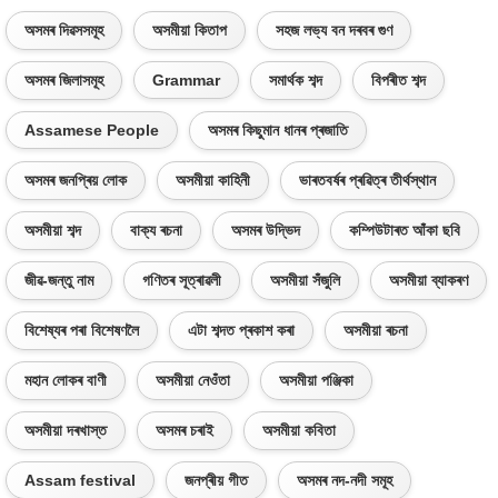
অসমৰ দিৱসসমূহ
অসমীয়া কিতাপ
সহজ লভ্য বন দৰবৰ গুণ
অসমৰ জিলাসমূহ
Grammar
সমাৰ্থক শব্দ
বিপৰীত শব্দ
Assamese People
অসমৰ কিছুমান ধানৰ প্ৰজাতি
অসমৰ জনপ্ৰিয় লোক
অসমীয়া কাহিনী
ভাৰতবৰ্ষৰ প্ৰৱিত্ৰ তীৰ্থস্থান
অসমীয়া শব্দ
বাক্য ৰচনা
অসমৰ উদ্ভিদ
কম্পিউটাৰত আঁকা ছবি
জীৱ-জন্তু নাম
গণিতৰ সূত্ৰাৱলী
অসমীয়া সঁজুলি
অসমীয়া ব্যাকৰণ
বিশেষ্যৰ পৰা বিশেষণলৈ
এটা শব্দত প্ৰকাশ কৰা
অসমীয়া ৰচনা
মহান লোকৰ বাণী
অসমীয়া নেওঁতা
অসমীয়া পঞ্জিকা
অসমীয়া দৰখাস্ত
অসমৰ চৰাই
অসমীয়া কবিতা
Assam festival
জনপ্ৰীয় গীত
অসমৰ নদ-নদী সমূহ