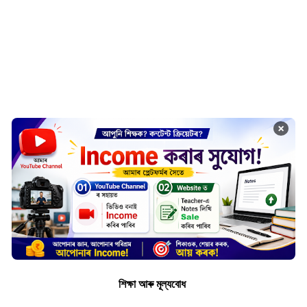
×
শিক্ষা আৰু মূল্যবোধ