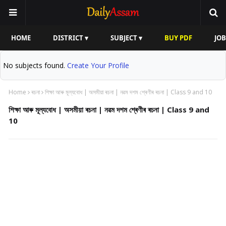
HOME
DISTRICT ▾
SUBJECT ▾
BUY PDF
JOB
No subjects found.
Create Your Profile
Home
ৰচনা
শিক্ষা আৰু মূল্যবোধ | অসমীয়া ৰচনা | নৱম দশম শ্ৰেণীৰ ৰচনা | Class 9 and 10
শিক্ষা আৰু মূল্যবোধ | অসমীয়া ৰচনা | নৱম দশম শ্ৰেণীৰ ৰচনা | Class 9 and
10