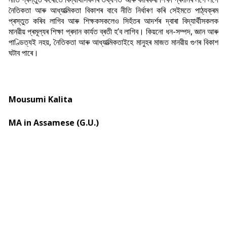
নৈতিকতা আৰু আধ্যাত্মিকতা বিকাশৰ বাবে নীতি নিৰ্ধাৰণ কৰি সেইমতে পাঠ্যক্ৰম
প্ৰস্তুত কৰিব লাগিব আৰু শিক্ষকসকলেও সিহঁতৰ আদৰ্শৰ দ্বাৰা বিদ্যাৰ্থীসকলক
মানৱীয় প্ৰমূল্যৰ শিক্ষা প্ৰদান কাৰ্যত ব্ৰতী হ’ব লাগিব। কিয়নো ধন-সম্পদ, জ্ঞান আৰু
পাণ্ডিত্যই নহয়, নৈতিকতা আৰু আধ্যাত্মিকতাইহে মানুহৰ মাজত মানৱীয় গুণৰ বিকাশ
ঘটাব পাৰে।
Mousumi Kalita
MA in Assamese (G.U.)