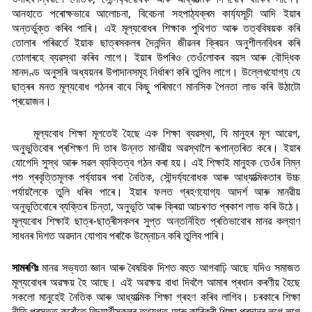
আনহাতে পৰোক্ষভাৱে আলোচনা, বিবেচনা সহপাঠ্যক্ৰম কাৰ্য্যসূচী আদি ইয়াৰ
অন্তৰ্ভুক্ত কৰিব পাৰি। এই মূল্যবোধৰ শিক্ষাক পুথিগত আৰু তত্ববিষয়ক কৰি
তোলাৰ পৰিৱৰ্তে ইয়াক ছাত্ৰসকলৰ দৈনন্দিন জীৱনৰ ক্ৰিয়ন অনুশীলনবিধৰ কৰি
তোলাৰহে ব্যৱস্থা কৰিব লাগে। ইয়াৰ উপৰিও তেওঁলোকৰ বয়স আৰু বৌদ্ধিক
মানদণ্ড অনুসৰি অধ্যয়নৰ উপাদানসমূহ নিৰ্ধাৰণ কৰি তুলিব লাগে। উল্লেখযোগ্য যে
ছাত্ৰৰ মনত মূল্যবোধ গঠনৰ বাবে কিছু পৰিমাণে মানসিক পৈনতা লাভ কৰি উঠাটো
প্ৰয়োজন।
মূল্যবোধ শিক্ষা মূলতেই হৈছে এক শিক্ষা ব্যৱস্থা, যি মানুহৰ মূল আৱেগ,
অনুভুতিবোৰ প্ৰশিক্ষণ দি তাৰ উন্নত মানৱীয় অৱস্থালৈ ৰূপান্তৰিত কৰে। ইয়াৰ
যোগেদি সুস্থ আৰু সৱল ব্যক্তিত্ব গঠন কৰা হয়। এই শিক্ষাই মানুহক তেওঁৰ নিম্ন
পশু প্ৰবৃত্তিমূলক পৰ্য্যায়ৰ পৰা নৈতিক, সৌন্দৰ্য্যবোধক আৰু আধ্যাত্মিকতাৰ উচ্চ
পৰ্যায়লৈকে তুলি ধৰিব পাৰে। ইয়াৰ ফলত গ্ৰহণযোগ্য আদৰ্শ আৰু মানৱীয়
অনুভূতিবোৰে ব্যক্তিৰ চিন্তা, অনুভূতি আৰু ক্ৰিয়া আচৰণত প্ৰকাশ লাভ কৰি উঠে।
মূল্যবোধ শিক্ষাই ছাত্ৰ-ছাত্ৰীসকলৰ সুপ্ত অন্তৰ্নিহিত প্ৰতিভাবোৰ মানৱ কল্যাণ
সাধনৰ দিশত অৱদান যোগাব পৰাকৈ উম্নোচন কৰি তুলিব পাৰি।
সামৰণিঃ
মানৱ সভ্যতা জ্ঞান আৰু বৈষয়িক দিশত বহুত আগবাঢ়ি আছে যদিও সমাজত
মূল্যবোধৰ অৱক্ষয় হৈ আছে। এই অৱক্ষয় বাধা দিবলৈ আমাৰ প্ৰধান কৰণীয় হৈছে
সকলো মানুহেই নৈতিক আৰু আধ্যাত্মিক শিক্ষা গ্ৰহণ কৰিব লাগিব। চৰকাৰে শিক্ষা
নীতি প্ৰস্তুত কৰোঁতে বিদ্যাৰ্থীসকলৰ তথ্যগত আৰু কাৰিকৰী শিক্ষা প্ৰদানৰ লগে লগে