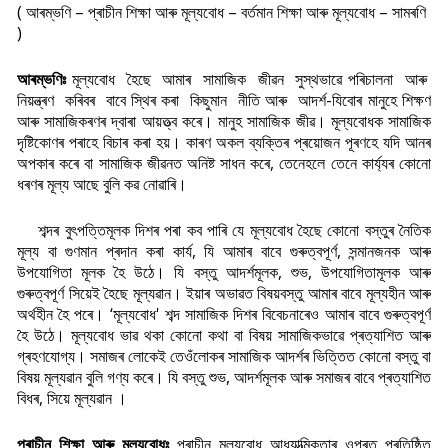
( আৰম্ভণি – প্ৰাচীন শিক্ষা আৰু মূল্যবোধ – বৰ্তমান শিক্ষা আৰু মূল্যবোধ – সামৰণি
)
আৰম্ভণিঃ
মূল্যবোধ হৈছে আমাৰ সামাজিক জীৱন সুস্থভাৱে পৰিচালনা আৰু
নিয়ন্ত্ৰণ কৰিবৰ বাবে স্থিৰ কৰা কিছুমান নীতি আৰু আদৰ্শ-যিবোৰ মানুহে শিক্ষণ
আৰু সামাজিকৰণৰ দ্বাৰা আয়ত্ত্ব কৰে। মানুহ সামাজিক জীৱ। মূল্যবোধক সামাজিক
দৃষ্টিকোণৰ পৰাহে বিচাৰ কৰা হয়। কাৰণ অকল ব্যক্তিৰ প্ৰয়োজন পূৰণহে যদি আনৰ
অপকাৰ কৰে বা সামাজিক জীৱনত অনিষ্ট সাধন কৰে, তেনেহলে তেনে কাৰ্য্যৰ কোনো
ধৰণৰ মূল্য আছে বুলি কৱ নোৱাৰি।
শব্দৰ বুৎপত্তিমূলক দিশৰ পৰা কব পাৰি যে মূল্যবোধ হৈছে কোনো বস্তুৰ নৈতিক
মূল্য বা গুণমান প্ৰদান কৰা কাৰ্য, যি আমাৰ বাবে গুৰুত্বপূৰ্ণ, সন্মানজনক আৰু
উপযোগিতা মূলক হৈ উঠে। যি বস্তু আদৰ্শমূলক, শুভ, উপযোগিতামূলক আৰু
গুৰুত্বপূৰ্ণ সিয়েই হৈছে মূল্যৱান। ইয়াৰ অভাৱত বিষয়বস্তু আমাৰ বাবে মূল্যহীন আৰু
অৰ্থহীন হৈ পৰে। ‘মূল্যবোধ' শব্দ সামাজিক দিশৰ বিবেচনাৰেও আমাৰ বাবে গুৰুত্বপূৰ্ণ
হৈ উঠে। মূল্যবোধ ভাৱ থকা‌ কোনো কথা বা বিষয় সামাজিকভাৱে প্ৰত্যাশিত আৰু
গ্ৰহণযোগ্য। সমাজৰ লোকেই তেওঁলোকৰ সামাজিক আদৰ্শৰ ভিত্তিত কোনো বস্তু বা
বিষয় মূল্যৱান বুলি গণ্য কৰে। যি বস্তু শুভ, আদৰ্শমূলক আৰু সমাজৰ বাবে প্ৰত্যাশিত
বিধৰ, সিয়ে মূল্যৱান ।
প্ৰাচীন শিক্ষা আৰু মূল্যবোধঃ
প্ৰাচীন মূল্যবোধ আধ্যাত্মিকতাৰ ওপৰত প্ৰতিষ্ঠিত