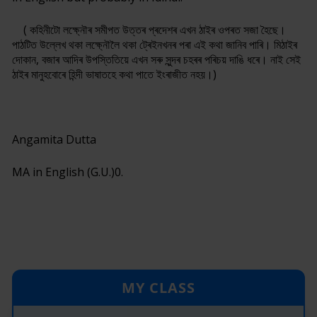
( কহিনীটো লক্ষ্নৌৰ সমীপত উত্তৰ প্ৰদেশৰ এখন ঠাইৰ ওপৰত সজা হৈছে।
পাঠটিত উল্লেখ থকা লক্ষ্নৌলৈ থকা ট্ৰেইনখনৰ পৰা এই কথা জানিব পাৰি। মিঠাইৰ
দোকান, বজাৰ আদিৰ উপস্তিতিয়ে এখন সৰু সুন্দৰ চহৰৰ পৰিচয় দাঙি ধৰে। নাই সেই
ঠাইৰ মানুহবোৰে হিন্দী ভাষাতহে কথা পাতে ইংৰাজীত নহয়।)
Angamita Dutta
MA in English (G.U.)0.
MY CLASS