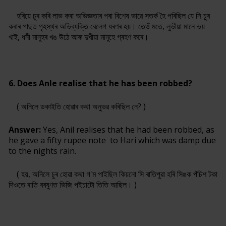
হৰিয়ে চুৰ কৰি লাভ কৰা অভিজ্ঞতাৰ পৰা বিশেষ ভাৱে সতৰ্ক হৈ পৰিছিল যে সি চুৰ
কৰাৰ পাছত গৃহস্থৰ অভিব্যক্তি বেলেগ ধৰণৰ হয়। তেওঁ মতে, লুভীয়া মানে ভয়
খাই, ধনী মানুহৰ খঙ উঠে আৰু দুখীয়া মানুহে গ্ৰহণ কৰে।
6. Does Anle realise that he has been robbed?
( অনিলে ডকাইতি হোৱাৰ কথা অনুভৱ কৰিছিল নে? )
Answer:
Yes, Anil realises that he had been robbed, as
he gave a fifty rupee note to Hari which was damp due
to the nights rain.
( হয়, অনিলে চুৰ হোৱা কথা গ'ম পাইছিল কিয়নো সি ৰাতিপুৱা হৰি সিঙক পঁচিশ টকা
দিওতে ৰাতি বৰষুণত ভিজি পইচাটো তিতি আছিল। )