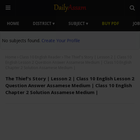
HOME
DISTRICT ▾
SUBJECT ▾
BUY PDF
JOB
No subjects found.
Create Your Profile
Home
Class 10 English Reader
The Thief's Story | Lesson 2 | Class 10
English Lesson 2 Question Answer Assamese Medium | Class 10 English
Chapter 2 Solution Assamese Medium |
The Thief's Story | Lesson 2 | Class 10 English Lesson 2
Question Answer Assamese Medium | Class 10 English
Chapter 2 Solution Assamese Medium |