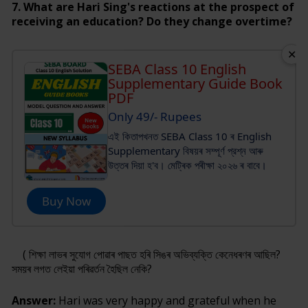
7. What are Hari Sing's reactions at the prospect of
receiving an education? Do they change overtime?
✕
SEBA Class 10 English
Supplementary Guide Book
PDF
Only 49/- Rupees
এই কিতাপখনত SEBA Class 10 ৰ English
Supplementary বিষয়ৰ সম্পূর্ণ প্রশ্ন আৰু
উত্তৰ দিয়া হ'ব। মেট্ৰিক পৰীক্ষা ২০২৬ ৰ বাবে।
Buy Now
( শিক্ষা লাভৰ সুযোগ পোৱাৰ পাছত হৰি সিঙৰ অভিব্যক্তি কেনেধৰণৰ আছিল?
সময়ৰ লগত লেইয়া পৰিৱৰ্তন হৈছিল নেকি?
Answer:
Hari was very happy and grateful when he