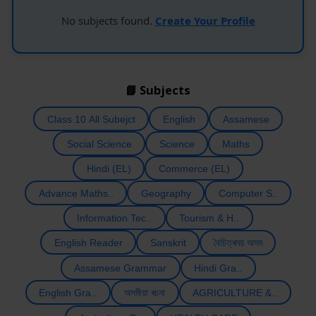
No subjects found.
Create Your Profile
📘 Subjects
Class 10 All Subejct
English
Assamese
Social Science
Science
Maths
Hindi (EL)
Commerce (EL)
Advance Maths..
Geography
Computer S..
Information Tec..
Tourism & H..
English Reader
Sanskrit
বৈচিত্ৰময় অসম
Assamese Grammar
Hindi Gra..
English Gra..
অসমীয়া ৰচনা
AGRICULTURE &..