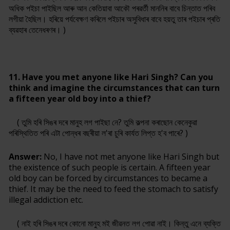
অধিক পইচা পাইছিল আৰু আন কেতিয়াবা আকৌ পৰৱৰ্তী মাননিৰ বাবে চিন্তাত পৰিব
লগীয়া হৈছিল। হৰিয়ে পৰ্যবেক্ষণ কৰিলে পইচাৰ অসুবিধাৰ বাবে হয়তু তাৰ পইচাৰ প্ৰতি
ব্যৱহাৰ তেনেধৰণৰ। )
11. Have you met anyone like Hari Singh? Can you
think and imagine the circumstances that can turn
a fifteen year old boy into a thief?
( তুমি হৰি সিঙৰ দৰে মানুহ লগ পাইছা নে? তুমি কল্পনা কৰাছোন কেনেকুৱা
পৰিস্থিতিত পৰি এটা পোন্ধৰ বছৰীয়া ল'ৰা চুৰি কাৰ্যত লিপ্ত হ'ব পাৰে? )
Answer:
No, I have not met anyone like Hari Singh but
the existence of such people is certain. A fifteen year
old boy can be forced by circumstances to became a
thief. It may be the need to feed the stomach to satisfy
illegal addiction etc.
( নাই হৰি সিঙৰ দৰে কোনো মানুহ মই জীৱনত লগ পোৱা নাই। কিন্তু এনে ব্যক্তি