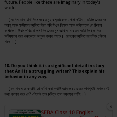
future. People like these are imaginary in today's
world.
( অনিল আৰু হৰি সিঙৰ দৰে মানুহ বাস্তৱিকতে পোৱা কঠিন। অনিল এজন বৰ
দয়ালু আৰু মৰমীয়াল ব্যক্তি যিয়ে হৰি সিঙৰ শিক্ষাৰ আৰু ভৱিষ্যতক লৈ চিন্তা
কৰিছিল। ইয়াৰ পৰিৱৰ্তে হৰি সিহ এজন চুৰ আছিল, যাৰ মন সৱনি হৈছিল নিজ
ভৱিষ্যতৰ বাবে গুৰুত্বতা অনুভৱ কৰাৰ পাছত। এনেবোৰ ব্যক্তি কাল্পনিক চৰিত্ৰ
মাথো। )
10. Do you think it is a significant detail in story
that Anil is a struggling writer? This explain his
behavior in any way.
( তোমাৰ মতে কাহানীতো বৰ্ণনা কৰা কথাই অনিলে যে এজন পৰিশ্ৰমী লিখক সেই
কথা প্ৰমাণ কৰে নে? এইয়াই তাৰ চৰিত্ৰ তথা ব্যৱহাৰ দৰ্শাই। )
✕
SEBA Class 10 English