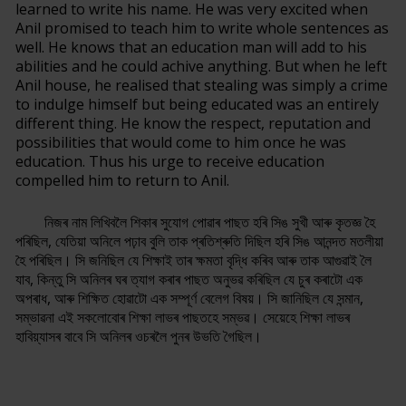
learned to write his name. He was very excited when
Anil promised to teach him to write whole sentences as
well. He knows that an education man will add to his
abilities and he could achive anything. But when he left
Anil house, he realised that stealing was simply a crime
to indulge himself but being educated was an entirely
different thing. He know the respect, reputation and
possibilities that would come to him once he was
education. Thus his urge to receive education
compelled him to return to Anil.
নিজৰ নাম লিখিবলৈ শিকাৰ সুযোগ পোৱাৰ পাছত হৰি সিঙ সুখী আৰু কৃতজ্ঞ হৈ
পৰিছিল, যেতিয়া অনিলে পঢ়াব বুলি তাক প্ৰতিশ্ৰুতি দিছিল হৰি সিঙ আনন্দত মতলীয়া
হৈ পৰিছিল। সি জনিছিল যে শিক্ষাই তাৰ ক্ষমতা বৃদ্ধি কৰিব আৰু তাক আগুৱাই লৈ
যাব, কিন্তু সি অনিলৰ ঘৰ ত্যাগ কৰাৰ পাছত অনুভৱ কৰিছিল যে চুৰ কৰাটো এক
অপৰাধ, আৰু শিক্ষিত হোৱাটো এক সম্পূৰ্ণ বেলেগ বিষয়। সি জানিছিল যে সন্মান,
সম্ভাৱনা এই সকলোবোৰ শিক্ষা লাভৰ পাছতহে সম্ভৱ। সেয়েহে শিক্ষা লাভৰ
হাবিয়্যাসৰ বাবে সি অনিলৰ ওচৰলৈ পুনৰ উভতি গৈছিল।