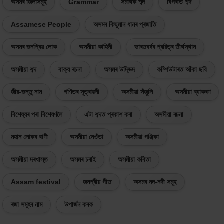
অসমৰ জিলাসমূহ
Grammar
সমাৰ্থক শব্দ
বিপৰীত শব্দ
Assamese People
অসমৰ কিছুমান ধানৰ প্ৰজাতি
অসমৰ জনপ্ৰিয় লোক
অসমীয়া কাহিনী
ভাৰতবৰ্ষৰ প্ৰৱিত্ৰ তীৰ্থস্থান
অসমীয়া শব্দ
বাক্য ৰচনা
অসমৰ উদ্ভিদ
কম্পিউটাৰত আঁকা ছবি
জীৱ-জন্তু নাম
গণিতৰ সূত্ৰাৱলী
অসমীয়া সঁজুলি
অসমীয়া ব্যাকৰণ
বিশেষ্যৰ পৰা বিশেষণলৈ
এটা শব্দত প্ৰকাশ কৰা
অসমীয়া ৰচনা
মহান লোকৰ বাণী
অসমীয়া নেওঁতা
অসমীয়া পঞ্জিকা
অসমীয়া দৰখাস্ত
অসমৰ চৰাই
অসমীয়া কবিতা
Assam festival
জনপ্ৰীয় গীত
অসমৰ নদ-নদী সমূহ
ৰজা সমূহৰ নাম
উপাৰ্জন কৰক