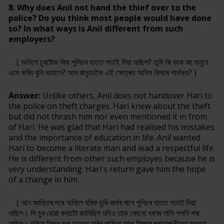
8. Why does Anil not hand the thief over to the
police? Do you think most people would have done
so? In what ways is Anil different from such
employers?
( অনিলে চুৰটোক কিয় পুলিচৰ হাতত গতাই দিয়া নাছিল? তুমি কি ভাবা বহু মানুহে
এনে কৰিব বুলি ভাবানে? আন মানুহতকৈ এই ক্ষেত্ৰত অনিল কিদৰে পাৰ্থক্য? )
Answer:
Unlike others, Anil does not handover Hari to
the police on theft charges. Hari knew about the theft
but did not thrash him nor even mentioned it in from
of Hari. He was glad that Hari had realised his mistakes
and the importance of education in life. Anil wanted
Hari to become a literate man and lead a respectful life.
He is different from other such employes because he is
very understanding. Hari's return gave him the hope
of a change in him.
( আন ব্যক্তিৰ দৰে অনিলে হৰিক চুৰি কাৰ্যৰ বাবে পুলিচৰ হাতত গতাই দিয়া
নাছিল। সি চুৰ হোৱা কথাটো জানিছিল যদিও তাক কোনো ধৰণৰ গালি শপনি পৰা
নাছিল। হৰিয়ে নিজৰ ভূল অনুভৱ কৰিব পাৰিলে আৰু শিক্ষাৰ প্ৰয়োজনীয়তা অনুভৱ