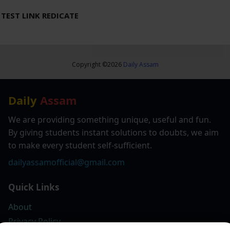
TEST LINK REDICATE
Copyright ©
2026
Daily Assam
Daily
Assam
We are providing something unique, useful and fun.
By giving students instant solutions to doubts, we aim
to make every student self-sufficient.
dailyassamofficial@gmail.com
Quick Links
About
Privacy Policy