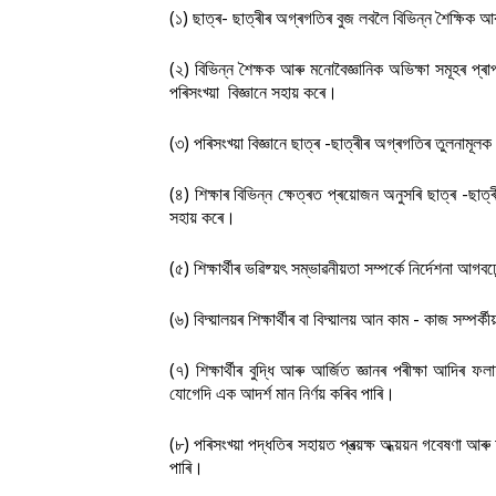
(১) ছাত্ৰ- ছাত্ৰীৰ অগ্ৰগতিৰ বুজ লবলৈ বিভিন্ন শৈক্ষিক আ
(২) বিভিন্ন শৈক্ষক আৰু মনোবৈজ্ঞানিক অভিক্ষা সমূহৰ প্ৰা
পৰিসংখ্য়া বিজ্ঞানে সহায় কৰে।
(৩) পৰিসংখ্য়া বিজ্ঞানে ছাত্ৰ -ছাত্ৰীৰ অগ্ৰগতিৰ তুলনামূ
(৪) শিক্ষাৰ বিভিন্ন ক্ষেত্ৰত প্ৰয়োজন অনুসৰি ছাত্ৰ -ছাত্ৰী
সহায় কৰে।
(৫) শিক্ষাৰ্থীৰ ভৱিষ্য়
ৎ সম্ভাৱনীয়তা সম্পৰ্কে নিৰ্দেশনা আগবঢ
(৬) বিদ্য়ালয়ৰ শিক্ষাৰ্থীৰ বা বিদ্য়ালয় আন কাম - কাজ সম্পৰ্
(৭) শিক্ষাৰ্থীৰ বুদ্ধি আৰু আৰ্জিত জ্ঞানৰ পৰীক্ষা আদিৰ
যোগেদি এক আদৰ্শ মান নিৰ্ণয় কৰিব পাৰি।
(৮) পৰিসংখ্য়া পদ্ধতিৰ সহায়ত প্ৰত্য়ক্ষ অধ্য়য়ন গবেষণা আৰু 
পাৰি।