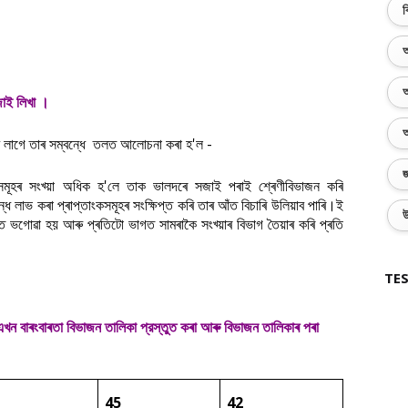
ব
অ
অ
ুজাই লিখা ।
অ
িব লাগে তাৰ সম্বন্ধে তলত আলোচনা কৰা হ'ল -
জ
ংকসমূহৰ সংখ্য়া অধিক হ'লে তাক ভালদৰে সজাই পৰাই শ্ৰেণীবিভাজন কৰি
ধে লাভ কৰা প্ৰাপ্তাংকসমূহৰ সংক্ষিপ্ত কৰি তাৰ আঁত বিচাৰি উলিয়াব পাৰি।ই
উ
গত ভগোৱা হয় আৰু প্ৰতিটো ভাগত সামৰাকৈ সংখ্য়াৰ বিভাগ তৈয়াৰ কৰি প্ৰতি
।
TES
ন বাৰংবাৰতা বিভাজন তালিকা প্রস্তুত কৰা আৰু বিভাজন তালিকাৰ পৰা
45
42