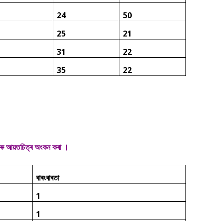
24
50
25
21
31
22
35
22
 আৰু আয়তচিত্ৰ অংকন কৰা ।
বাৰংবাৰতা
1
1