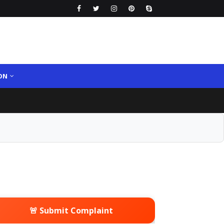
ON
🚨 Submit Complaint