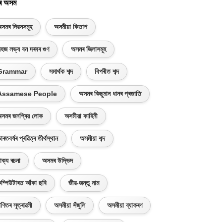
ৰ অসম
সমৰ দিৱসসমূহ
অসমীয়া কিতাপ
হজ লভ্য বন দৰবৰ গুণ
অসমৰ জিলাসমূহ
Grammar
সমাৰ্থক শব্দ
বিপৰীত শব্দ
Assamese People
অসমৰ কিছুমান ধানৰ প্ৰজাতি
সমৰ জনপ্ৰিয় লোক
অসমীয়া কাহিনী
াৰতবৰ্ষৰ প্ৰৱিত্ৰ তীৰ্থস্থান
অসমীয়া শব্দ
াক্য ৰচনা
অসমৰ উদ্ভিদ
ম্পিউটাৰত আঁকা ছবি
জীৱ-জন্তু নাম
ণিতৰ সূত্ৰাৱলী
অসমীয়া সঁজুলি
অসমীয়া ব্যাকৰণ