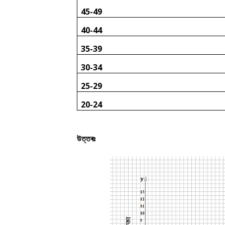
45-49
40-44
35-39
30-34
25-29
20-24
উত্তৰঃ