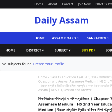
Home
About
Contact
Join Now
PRIVACY PO
Daily Assam
HOME
ASSAM BOARD
SANKARDEV
HOME
DISTRICT ▾
SUBJECT ▾
BUY PDF
JOB
No subjects found.
Create Your Profile
Home
Class 12 Education 1 (AHSEC) 304
শিক্ষাবিজ্ঞ
Question and Answer Assamese Medium | HS 2nd Y
| উচ্চতৰ মাধ্যমিক দ্বিতীয় বাৰ্ষিকৰ শিক্ষা পাঠ্যপুথি । অসম উচ্চতৰ
Assam | AHSEC Question and Answer |
শিক্ষাবিজ্ঞানত পৰিসংখ্যা বা পৰিসংখ্যাবিজ্ঞান ।
Assamese Medium | HS 2nd Year Educa
Medium | উচ্চতৰ মাধ্যমিক দ্বিতীয় বাৰ্ষিকৰ শিক্ষা পাঠ্