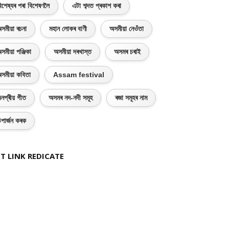
িশেষ্যৰ পৰা বিশেষণলৈ
এটা শব্দত প্ৰকাশ কৰা
সমীয়া ৰচনা
মহান লোকৰ বাণী
অসমীয়া নেওঁতা
সমীয়া পঞ্জিকা
অসমীয়া দৰখাস্ত
অসমৰ চৰাই
সমীয়া কবিতা
Assam festival
নপ্ৰীয় গীত
অসমৰ নদ-নদী সমূহ
ৰজা সমূহৰ নাম
পাৰ্জন কৰক
T LINK REDICATE