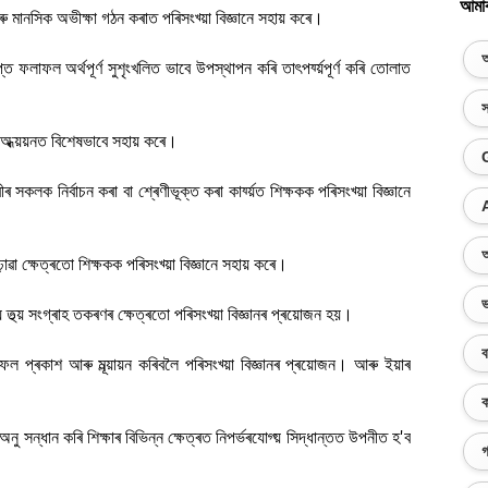
আমা
ৰু মানসিক অভীক্ষা গঠন কৰাত পৰিসংখ্য়া বিজ্ঞানে সহায় কৰে।
অ
প্ত ফলাফল অৰ্থপূৰ্ণ সুশৃংখলিত ভাবে উপস্থাপন কৰি তা
ৎপৰ্য্য়পূৰ্ণ কৰি তোলাত
স
লক অধ্য়য়নত বিশেষভাবে সহায় কৰে।
ৰ সকলক নিৰ্বাচন কৰা বা শ্ৰেণীভূক্ত কৰা কাৰ্য্য়ত শিক্ষকক পৰিসংখ্য়া বিজ্ঞানে
অ
়োৱা ক্ষেত্ৰতো শিক্ষকক পৰিসংখ্য়া বিজ্ঞানে সহায় কৰে।
ভ
কীয় তথ্য় সংগ্ৰাহ তকৰণৰ ক্ষেত্ৰতো পৰিসংখ্য়া বিজ্ঞানৰ প্ৰয়োজন হয়।
ব
 ফলাফল প্ৰকাশ আৰু মূল্য়ায়ন কৰিবলৈ পৰিসংখ্য়া বিজ্ঞানৰ প্ৰয়োজন। আৰু ইয়াৰ
ক
অনু সন্ধান কৰি শিক্ষাৰ বিভিন্ন ক্ষেত্ৰত নিপৰ্ভৰযোগ্য় সিদ্ধান্তত উপনীত হ'ব
গ