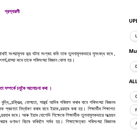
প্রশ্নাৱলী
UP
Mu
নৰ শাখাই সংখ্য়ামূলক তথ্য় ঘটনা সংগ্ৰহ কৰি তাক তুলনামূলকভাৱে সুসংবদ্ধ কৰে ,
ৎপৰ্য ব্য়াখ্য়া কৰে তাকে পৰিসংখ্য়া বিজ্ঞান বোলা হয়।
AL
ীয়তা সম্পর্কে চমুকৈ আলােচনা কৰা ।
 বুদ্ধি, ব্য়ক্তিত্ৱ, যোগ্য়তা, সামৰ্থ্য় আদিৰ পৰিমাপ কৰাৰ বাবে পৰিসংখ্য়া বিজ্ঞনব
নসিক প্ৰৱণতা নিৰ্দ্ধাৰণ কৰাৰ বাবে ইয়াক ব্য়ৱহাৰ কৰা হয়। শিক্ষাৰ্থীৰ শিক্ষাগত
 ব্য়ৱহাৰ কৰে। আৰু ইয়াৰ যোগেদি শিক্ষেকে শিক্ষাৰ্থীক তুলনামূলকভাৱে অধ্য়য়ন
াৰ গুণাগুণ বিচাৰ কৰিবলৈ সৰ্মথ হয়। শিক্ষাক্ষেত্ৰত পৰিসংখ্য়া বিজ্ঞানৰ