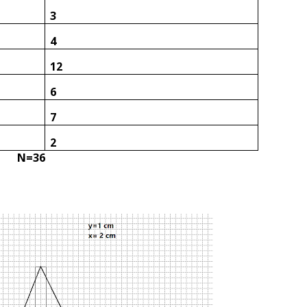
3
4
12
6
7
2
N=36