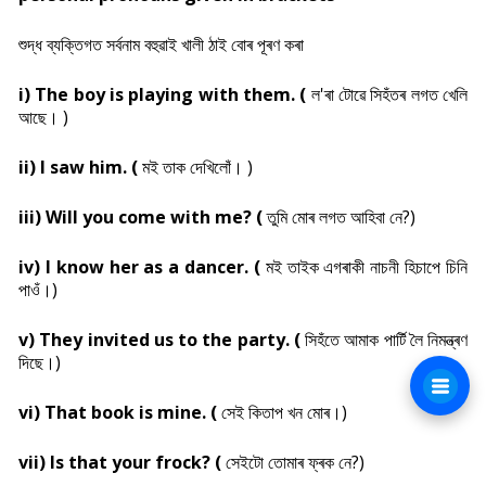
শুদ্ধ ব্যক্তিগত সর্বনাম বহুৱাই খালী ঠাই বোৰ পূৰণ কৰা
i) The boy is playing with them. (
ল'ৰা টোৱে সিহঁতৰ লগত খেলি
আছে। )
ii) I saw him. (
মই তাক দেখিলোঁ। )
iii) Will you come with me? (
তুমি মোৰ লগত আহিবা নে?)
iv) I know her as a dancer. (
মই তাইক এগৰাকী নাচনী হিচাপে চিনি
পাওঁ।)
v) They invited us to the party. (
সিহঁতে আমাক পাৰ্টি লৈ নিমন্ত্ৰণ
দিছে।)
vi) That book is mine. (
সেই কিতাপ খন মোৰ।)
vii) Is that your frock? (
সেইটো তোমাৰ ফ্ৰক নে?)