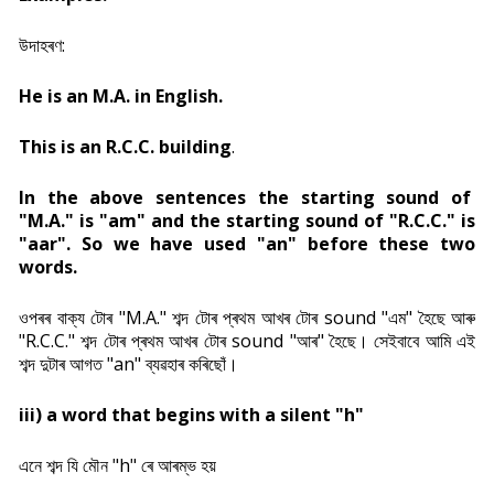
উদাহৰণ:
He is an M.A. in English.
This is an R.C.C. building
.
In the above sentences the starting sound of
"M.A." is "am" and the starting sound of "R.C.C." is
"aar". So we have used "an" before these two
words.
ওপৰৰ বাক্য টোৰ "M.A." শব্দ টোৰ প্ৰথম আখৰ টোৰ sound "এম" হৈছে আৰু
"R.C.C." শব্দ টোৰ প্ৰথম আখৰ টোৰ sound "আৰ" হৈছে। সেইবাবে আমি এই
শব্দ দুটাৰ আগত "an" ব্যৱহাৰ কৰিছোঁ।
iii) a word that begins with a silent "h"
এনে শব্দ যি মৌন "h" ৰে আৰম্ভ হয়