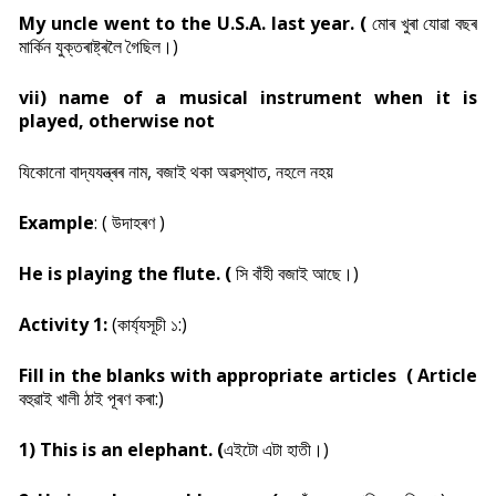
My uncle went to the U.S.A. last year. (
মোৰ খুৰা যোৱা বছৰ
মাৰ্কিন যুক্তৰাষ্ট্ৰলৈ গৈছিল।)
vii) name of a musical instrument when it is
played, otherwise not
যিকোনো বাদ্যযন্ত্ৰৰ নাম, বজাই থকা অৱস্থাত, নহলে নহয়
Example
: ( উদাহৰণ )
He is playing the flute. (
সি বাঁহী বজাই আছে।)
Activity 1:
(
কাৰ্য্যসূচী ১:)
Fill in the blanks with appropriate articles (
Article
বহুৱাই খালী ঠাই পূৰণ কৰা:)
1) This is an elephant. (
এইটো এটা হাতী।)