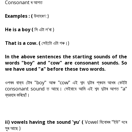
Consonant ৰ আগত
Examples : (
উদাহৰণ :)
He is a boy (
সি এটা ল'ৰা )
That is a cow. (
সেইটো এটা গৰু।)
In the above sentences the starting sounds of the
words "boy" and "cow" are consonant sounds. So
we have used "a" before these two words.
ওপৰৰ বাক্য টোৰ "boy" আৰু "cow" এই শব্দ দুটাৰ প্ৰথম আখৰ কেইটা
consonant sound ত আছে। সেইবাবে আমি এই শব্দ দুটাৰ আগত "a"
ব্যৱহাৰ কৰিছোঁ।
ii) vowels having the sound 'yu' (
Vowel যিবোৰৰ "ইউ" দৰে
সুৰ আছে )