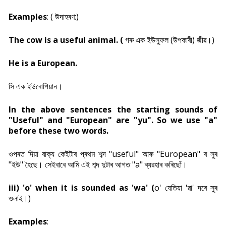
Examples
: (
উদাহৰণ:)
The cow is a useful animal. (
গৰু এক ইউস্ফুল (উপকাৰী) জীৱ।)
He is a European.
সি এক ইউৰোপিয়ান।
In the above sentences the starting sounds of
"Useful" and "European" are "yu". So we use "a"
before these two words.
ওপৰত দিয়া বাক্য কেইটাৰ প্ৰথম শব্দ "useful" আৰু "European" ৰ সুৰ
"ইউ" হৈছে। সেইবাবে আমি এই শব্দ দুটাৰ আগত "a" ব্যৱহাৰ কৰিছোঁ।
iii) 'o' when it is sounded as 'wa' (
o' যেতিয়া 'ৱা' দৰে সুৰ
ওলাই।)
Examples
: