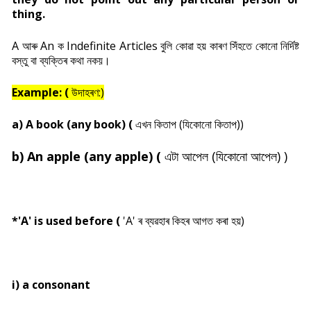
thing.
A আৰু An ক Indefinite Articles বুলি কোৱা হয় কাৰণ সিঁহতে কোনো নিৰ্দিষ্ট
বস্তু বা ব্যক্তিৰ কথা নকয়।
Example: (
উদাহৰণ:)
a) A book (any book) (
এখন কিতাপ (যিকোনো কিতাপ))
b) An apple (any apple) (
এটা আপেল (যিকোনো আপেল) )
*'A' is used before (
'A' ৰ ব্যৱহাৰ কিহৰ আগত কৰা হয়)
i) a consonant