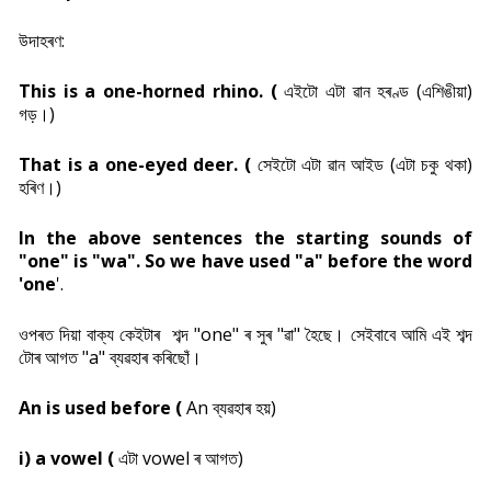
উদাহৰণ:
This is a one-horned rhino. (
এইটো এটা ৱান হৰণ্ড (এশিঙীয়া)
গড়।)
That is a one-eyed deer. (
সেইটো এটা ৱান আইড (এটা চকু থকা)
হৰিণ।)
In the above sentences the starting sounds of
"one" is "wa". So we have used "a" before the word
'one
'.
ওপৰত দিয়া বাক্য কেইটাৰ শব্দ "one" ৰ সুৰ "ৱা" হৈছে। সেইবাবে আমি এই শব্দ
টোৰ আগত "a" ব্যৱহাৰ কৰিছোঁ।
An is used before (
An ব্যৱহাৰ হয়)
i) a vowel (
এটা vowel ৰ আগত)