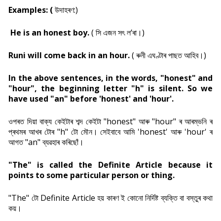
Examples: (
উদাহৰণ:)
He is an honest boy.
(
সি এজন সৎ ল’ৰা।)
Runi will come back in an hour.
(
ৰুনী এঘণ্টাৰ পাছত আহিব।)
In the above sentences, in the words, "honest" and
"hour", the beginning letter "h" is silent. So we
have used "an" before 'honest' and 'hour'.
ওপৰত দিয়া বাক্য কেইটাৰ শব্দ কেইটা "honest" আৰু "hour" ৰ আৰম্ভনি ৰ
প্ৰথমৰ আখৰ টোৰ "h" টো মৌন। সেইবাবে আমি 'honest' আৰু 'hour' ৰ
আগত "an" ব্যৱহাৰ কৰিছোঁ।
"The" is called the Definite Article because it
points to some particular person or thing.
"The" টো Definite Article হয় কাৰণ ই কোনো নিৰ্দিষ্ট ব্যক্তি বা বস্তুৰ কথা
কয়।