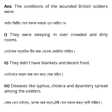
Ans
: The conditions of the wounded British soldiers
were-
আহঁত ব্ৰিটিছ সেনা সকলৰ অৱস্থা এনে আছিল যে-
i)
They were sleeping in over crowded and dirty
rooms.
তেওঁলোক অত্যধিক ভীৰ আৰু লেতেৰা কোঠালিত শুইছিল।
ii)
They didn't have blankets and decent food.
তেওঁলোকে কম্বল আৰু ভাল খাদ্য পোৱা নাছিল।
iii)
Diseases like typhus, cholera and dysentery spread
among the soldiers.
বেমাৰ যেনে তাইফাচ, কলেৰা আৰু দ্যসেণ্টাৰী সেনা সকলৰ মাজত ব্যপী পৰিছিল।