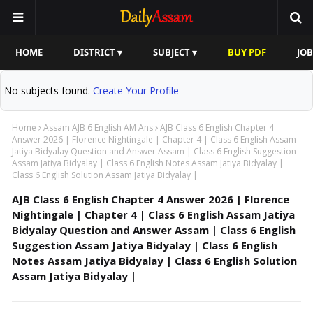
HOME
DISTRICT ▾
SUBJECT ▾
BUY PDF
JOB
No subjects found.
Create Your Profile
Home
Assam AJB 6 English AM Ans
AJB Class 6 English Chapter 4
Answer 2026 | Florence Nightingale | Chapter 4 | Class 6 English Assam
Jatiya Bidyalay Question and Answer Assam | Class 6 English Suggestion
Assam Jatiya Bidyalay | Class 6 English Notes Assam Jatiya Bidyalay |
Class 6 English Solution Assam Jatiya Bidyalay |
AJB Class 6 English Chapter 4 Answer 2026 | Florence
Nightingale | Chapter 4 | Class 6 English Assam Jatiya
Bidyalay Question and Answer Assam | Class 6 English
Suggestion Assam Jatiya Bidyalay | Class 6 English
Notes Assam Jatiya Bidyalay | Class 6 English Solution
Assam Jatiya Bidyalay |