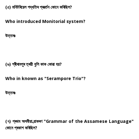
(৫) মনিটৰিয়েল পদ্ধতিৰ প্ৰৱৰ্তন কোনে কৰিছিল?
Who introduced Monitorial system?
উত্তৰঃ
(৬) শ্ৰীৰামপুৰ ত্ৰয়ী বুলি কাক কোৱা হয়?
Who in known as "Serampore Trio"?
উত্তৰঃ
(৭) প্ৰথম অসমীয়া ব্য়াকৰণ "Grammar of the Assamese Language"
কোনে প্ৰকাশ কৰিছিল?