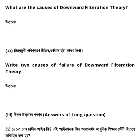
What are the causes of Downward Filteration Theory?
উত্তৰঃ
(১২) নিম্নমুখী পৰিশ্ৰাৱণ নীতিৰ ব্য়ৰ্থতাৰ দুটা কাৰণ লিখা।
Write two causes of failure of Downward Filteration
Theory.
উত্তৰঃ
(III) দীঘল উত্তৰৰ প্ৰশ্ন (Answers of Long question)
(১) ১৮১৩ চনৰ চাৰ্টাৰ আইন কি? এই আইনখনক কিয় ভাৰতবৰ্ষৰ আধুনিক শিক্ষাৰ ভেঁটি বিচাপে
অভিহিত কৰা হয়?