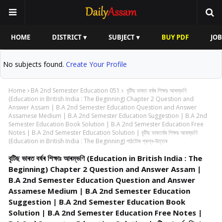
HOME
DISTRICT ▾
SUBJECT ▾
BUY PDF
JOB
No subjects found.
Create Your Profile
Home
BA 2nd Semester Education 051
বৃটিছ ভাৰত বৰ্ষৰ শিক্ষাঃ আৰম্ভণি
(Education in British India : The Beginning) Chapter 2 Question and
Answer Assam | B.A 2nd Semester Education Question and Answer
Assamese Medium | B.A 2nd Semester Education Suggestion | B.A 2nd
Semester Education Book Solution | B.A 2nd Semester Education Free
Notes | B.A 2nd Semester Education Solution | বৃটিছ ভাৰতৰ্ষৰ শিক্ষাঃ আৰম্ভণি
(Education in British India : The Beginning) পাঠটোৰ প্ৰশ্ন-উত্তৰ
বৃটিছ ভাৰত বৰ্ষৰ শিক্ষাঃ আৰম্ভণি (Education in British India : The
Beginning) Chapter 2 Question and Answer Assam |
B.A 2nd Semester Education Question and Answer
Assamese Medium | B.A 2nd Semester Education
Suggestion | B.A 2nd Semester Education Book
Solution | B.A 2nd Semester Education Free Notes |