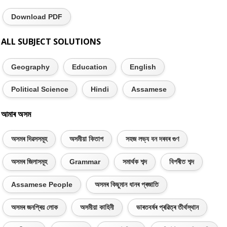
Download PDF
ALL SUBJECT SOLUTIONS
Geography
Education
English
Political Science
Hindi
Assamese
আমাৰ অসম
অসমৰ দিৱসসমূহ
অসমীয়া কিতাপ
সহজ লভ্য বন দৰবৰ গুণ
অসমৰ জিলাসমূহ
Grammar
সমাৰ্থক শব্দ
বিপৰীত শব্দ
Assamese People
অসমৰ কিছুমান ধানৰ প্ৰজাতি
অসমৰ জনপ্ৰিয় লোক
অসমীয়া কাহিনী
ভাৰতবৰ্ষৰ প্ৰৱিত্ৰ তীৰ্থস্থান