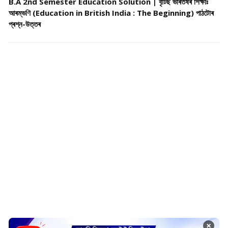
B.A 2nd Semester Education Solution | বৃটিছ ভাৰতৰ্ষৰ শিক্ষাঃ
আৰম্ভণি (Education in British India : The Beginning) পাঠটোৰ
প্ৰশ্ন-উত্তৰ
×