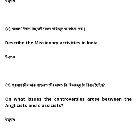
উত্তৰঃ
(৬) অসমৰ শিক্ষাত মিছনেৰীসকলৰ কাৰ্যসমূহ আলোচনা কৰা।
Describe the Missionary activities in India.
উত্তৰঃ
(৭) প্ৰাচ্য়পন্থীৰ আৰু পাশ্চাত্য়পন্থীৰ মাজত কি বিষয়সমূহ লৈ বিবাদ হৈছিল?
On what issues the controversies arose between the
Anglicists and classicists?
উত্তৰঃ