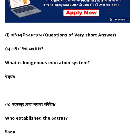
(I) অতি চমু উত্তৰৰ প্ৰশ্ন (Questions of Very short Answer)
(১) দেশীয় শিক্ষা ব্য়ৱস্থা কি?
What is Indigenous education system?
উত্তৰঃ
(২) সত্ৰসমূহ কোনে স্থাপন কৰিছিল?
Who established the Satras?
উত্তৰঃ