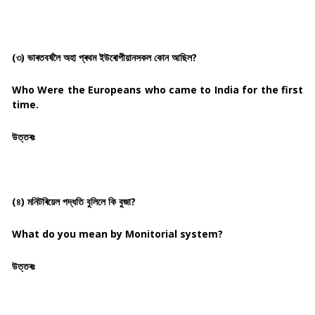
(৩) ভাৰতবৰ্ষলৈ অহা প্ৰথম ইউৰোপীয়ানসকল কোন আছিল?
Who Were the Europeans who came to India for the first
time.
উত্তৰঃ
(৪) মনিটৰিয়েল পদ্ধতি বুলিলে কি বুজা?
What do you mean by Monitorial system?
উত্তৰঃ