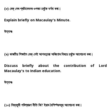
(৮) মেক্ লেৰ প্ৰতিবেদনৰ ওপৰত চমুকৈ বৰ্ণনা কৰা।
Explain briefly on Macaulay's Minute.
উত্তৰঃ
(৯) ভাৰতীয় শিক্ষালৈ মেক্ লেই আগবঢ়োৱা অৰিহণাৰ বিষয়ে চমুকৈ আলোচনা কৰা।
Discuss briefly about the contribution of Lord
Macaulay's to Indian education.
উত্তৰঃ
(১০) নিম্নমুখী পৰিশ্ৰাৱণ নীতি কি? ইয়াৰ বৈশিষ্ট্য়সমূহ আলোচনা কৰা।