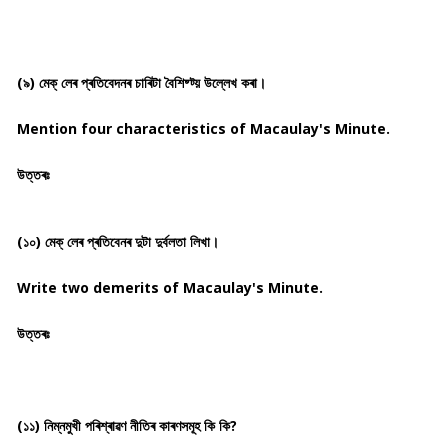
(৯) মেক্ লেৰ প্ৰতিবেদনৰ চাৰিটা বৈশিষ্ট্য় উল্লেখ কৰা।
Mention four characteristics of Macaulay's Minute.
উত্তৰঃ
(১০) মেক্ লেৰ প্ৰতিবেনৰ দুটা দুৰ্বলতা লিখা।
Write two demerits of Macaulay's Minute.
উত্তৰঃ
(১১) নিম্নমুখী পৰিশ্ৰাৱণ নীতিৰ কাৰণসমূহ কি কি?