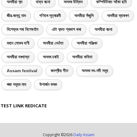
অসমীয়া শব্দ
বাক্য ৰচনা
অসমৰ উদ্ভিদ
কম্পিউটাৰত আঁকা ছবি
জীৱ-জন্তু নাম
গণিতৰ সূত্ৰাৱলী
অসমীয়া সঁজুলি
অসমীয়া ব্যাকৰণ
বিশেষ্যৰ পৰা বিশেষণলৈ
এটা শব্দত প্ৰকাশ কৰা
অসমীয়া ৰচনা
মহান লোকৰ বাণী
অসমীয়া নেওঁতা
অসমীয়া পঞ্জিকা
অসমীয়া দৰখাস্ত
অসমৰ চৰাই
অসমীয়া কবিতা
Assam festival
জনপ্ৰীয় গীত
অসমৰ নদ-নদী সমূহ
ৰজা সমূহৰ নাম
উপাৰ্জন কৰক
TEST LINK REDICATE
Copyright ©
2026
Daily Assam