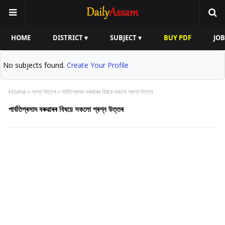
HOME
DISTRICT ▾
SUBJECT ▾
BUY PDF
JOB
No subjects found.
Create Your Profile
Home
প্ৰশ্ন উত্তৰ
পাৰ্বতিপ্ৰসাদ বৰুৱাৰৰ বিষয়ে সকলো প্ৰশ্ন উত্তৰ
পাৰ্বতিপ্ৰসাদ বৰুৱাৰৰ বিষয়ে সকলো প্ৰশ্ন উত্তৰ