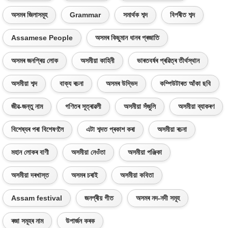
অসমৰ জিলাসমূহ
Grammar
সমাৰ্থক শব্দ
বিপৰীত শব্দ
Assamese People
অসমৰ কিছুমান ধানৰ প্ৰজাতি
অসমৰ জনপ্ৰিয় লোক
অসমীয়া কাহিনী
ভাৰতবৰ্ষৰ প্ৰৱিত্ৰ তীৰ্থস্থান
অসমীয়া শব্দ
বাক্য ৰচনা
অসমৰ উদ্ভিদ
কম্পিউটাৰত আঁকা ছবি
জীৱ-জন্তু নাম
গণিতৰ সূত্ৰাৱলী
অসমীয়া সঁজুলি
অসমীয়া ব্যাকৰণ
বিশেষ্যৰ পৰা বিশেষণলৈ
এটা শব্দত প্ৰকাশ কৰা
অসমীয়া ৰচনা
মহান লোকৰ বাণী
অসমীয়া নেওঁতা
অসমীয়া পঞ্জিকা
অসমীয়া দৰখাস্ত
অসমৰ চৰাই
অসমীয়া কবিতা
Assam festival
জনপ্ৰীয় গীত
অসমৰ নদ-নদী সমূহ
ৰজা সমূহৰ নাম
উপাৰ্জন কৰক