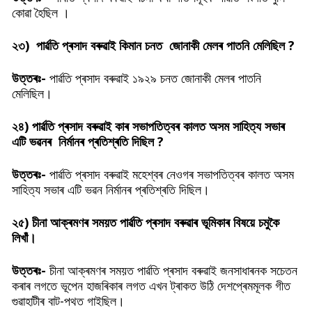
কোৱা হৈছিল ।
২৩)
পাৰ্ৱতি প্ৰসাদ বৰুৱাই কিমান চনত
জোনাকী মেলৰ পাতনি মেলিছিল ?
উত্তৰঃ-
পাৰ্ৱতি প্ৰসাদ বৰুৱাই ১৯২৯ চনত জোনাকী মেলৰ পাতনি
মেলিছিল।
২৪)
পাৰ্ৱতি প্ৰসাদ বৰুৱাই কাৰ সভাপতিত্বৰ কালত অসম সাহিত্য সভাৰ
এটি ভৱনৰ
নিৰ্মানৰ প্ৰতিশ্ৰতি দিছিল ?
উত্তৰঃ-
পাৰ্ৱতি প্ৰসাদ বৰুৱাই মহেশ্বৰ নেওগৰ সভাপতিত্বৰ কালত অসম
সাহিত্য সভাৰ এটি ভৱন নিৰ্মানৰ প্ৰতিশ্ৰতি দিছিল।
২৫) চীনা আক্ৰমণৰ সময়ত
পাৰ্ৱতি প্ৰসাদ বৰুৱাৰ ভূমিকাৰ বিষয়ে চমুকৈ
লিখাঁ।
উত্তৰঃ-
চীনা আক্ৰমণৰ সময়ত পাৰ্ৱতি প্ৰসাদ বৰুৱাই জনসাধাৰনক সচেতন
কৰাৰ লগতে ভূপেন হাজৰিকাৰ লগত এখন ট্ৰাকত উঠি দেশপ্ৰেমমূলক গীত
গুৱাহাটীৰ বাট-পথত গাইছিল।