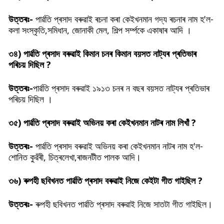
উত্তৰঃ-
পাৰ্ৱতি প্ৰসাদ বৰুৱাই ৰচনা কৰা কেইখনমান গদ্য ৰচনাৰ নাম হ'ল-
কলা সংস্কৃতি,সমিধান, জোনাকী মেল, শিল্প সৰ্ম্পকে একাষাৰ আদি ।
৩৪)
পাৰ্ৱতি প্ৰসাদ বৰুৱাই কিমান চনৰ কিমান বয়সত নাট্যৰ প্ৰতিভাৰ
পৰিচয় দিছিল ?
উত্তৰঃ-
পাৰ্ৱতি প্ৰসাদ বৰুৱাই ১৯১৩ চনৰ ন বছৰ বয়সত নাট্যৰ প্ৰতিভাৰ
পৰিচয় দিছিল ।
৩৫)
পাৰ্ৱতি প্ৰসাদ বৰুৱাই অভিনয় কৰা কেইখনমান নাটৰ নাম লিখাঁ ?
উত্তৰঃ-
পাৰ্ৱতি প্ৰসাদ বৰুৱাই অভিনয় কৰা কেইখনমান নাটৰ নাম হ'ল-
শোনিত কুৱঁৰী, চিত্ৰলেখা,ৰাজনটীত পালক আদি।
৩৬) ৰুপহী ছবিখনত
পাৰ্ৱতি প্ৰসাদ বৰুৱাই নিজে কেইটা গীত গাইছিল ?
উত্তৰঃ-
ৰুপহী ছবিখনত
পাৰ্ৱতি প্ৰসাদ বৰুৱাই নিজে সাতটা গীত গাইছিল।