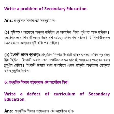
Write a problem of Secondary Education.
Ans:
মাধ্যমিক শিক্ষাৰ এটা সমস্যা হ'ল-
(১) পুথিগত ঃ
আয়োগে অনুভৱ কৰিছিল যে মাধ্যমিক শিক্ষা পুথিগত আৰু যান্ত্ৰিক।
ব্য়ৱহাৰিক জ্ঞান শিক্ষাৰ্থীসকলে ইয়াৰ পৰা আয়ত্ব কৰিব পৰা নাছিল। ই শিক্ষাৰ্থীসকলৰ
মনত কোনো আগ্ৰহৰ সৃষ্টি কৰিব পৰা নাছিল।
(২) ইংৰাজী ভাষাৰ প্ৰাধান্যঃ
মাধ্যমিক শিক্ষাত ইংৰাজী ভাষাৰ ওপৰত অধিক প্ৰাধান্য
দিয়া হৈছিল। ইংৰাজী ভাষাত দখল নাথাকিলে এজন ছাত্ৰই অধ্যয়নৰ ক্ষেত্ৰত বাধাৰ
সন্মুখীন হৈছিল। ইংৰাজী ভাষাত দখল নাথাকিলে এজন ছাত্ৰই অধ্যয়নৰ ক্ষেত্ৰত
বাধাৰ সন্মুখীন হৈছিল।
6. মাধ্যমিক শিক্ষাৰ পাঠ্যক্ৰমৰ এটা আসোঁৱাহ লিখা।
Write a defect of curriculum of Secondary
Education.
Ans:
মাধ্যমিক শিক্ষাৰ পাঠ্যক্ৰমৰ এটা আসোঁৱাহ
হ'ল-