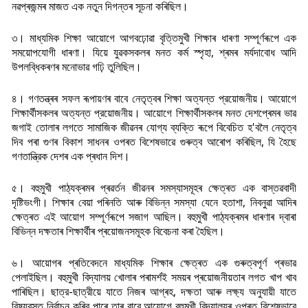
নৱপ্ৰজন্মৰ মাজত এক নতুন দিগন্তৰ সূচনা কৰিছিল।
৩। মাধ্যমিক শিক্ষা আয়োগে আগবঢ়োৱা বৃত্তিমুখী শিক্ষাৰ ধাৰণা সম্পূৰ্ণৰূপে এক
সময়োপযোগী ধাৰণা। যিয়ে যুৱকসকলৰ মনত কৰ্ম স্পৃহা, শ্ৰমৰ মৰ্যদাবোধ আদি
উপলব্ধিকৰণৰ মনোভাৱ গঢ়ি তুলিছিল।
৪। গণতন্ত্ৰৰ সফল ৰূপায়ণৰ বাবে নেতৃত্বৰ শিক্ষা অত্যন্ত প্রয়োজনীয়। আয়োগে
শিক্ষাৰ্থীসকলৰ অত্যন্ত প্রয়োজনীয়। আয়োগে শিক্ষাৰ্থীসকলৰ মনত দেশপ্ৰেমৰ ভাৱ
জগাই তোলাৰ লগতে সামাজিক জীৱনৰ যোগ্য ব্যক্তি ৰূপে বিবেচিত হ'বলৈ নেতৃত্ব
দিব পৰা গুণৰ বিকাশ সাধনৰ ওপৰত বিশেষভাৱে গুৰুত্ব আৰোপ কৰিছিল, যি হৈছে
গণতান্ত্রিক দেশৰ এক প্ৰধান দিশ।
৫। বহুমুখী পাঠ্যক্ৰমৰ প্ৰৱৰ্তন জীৱনৰ সমস্যাসমূহৰ ক্ষেত্ৰত এক বাস্তৱবাদী
দৃষ্টিভংগী। শিক্ষাৰ বেয়া পৰিনতি আৰু বিভিন্ন সমস্যা যেনে হতাশা, নিবনুৱা আদিৰ
ক্ষেত্ৰত এই আয়োগ সম্পূৰ্ণৰূপে সজাগ আছিল। বহুমুখী পাঠ্যক্ৰমৰ ধাৰণাৰ দ্বাৰা
বিভিন্ন দক্ষতাৰ শিক্ষাৰ্থীৰ প্ৰয়োজনসমূহক বিবেচনা কৰা হৈছিল।
৬। আয়োগৰ প্ৰতিবেদনে মাধ্যমিক শিক্ষাৰ ক্ষেত্ৰত এক গুৰুত্বপূৰ্ণ প্ৰভাৱ
পেলাইছিল। বহুমুখী
বিদ্যালয় খোলাৰ পৰামৰ্শই সময়ৰ প্ৰয়োজনীয়তাৰ লগত খাপ খাব
পাৰিছিল। ছাত্র-ছাত্রীয়ে যাতে
নিজৰ আগ্ৰহ, দক্ষতা আৰু লক্ষ্য অনুযায়ী যাতে
বিষয়বস্তু নির্বাচন কৰিব পাৰে তাৰ বাবে আয়োগে
বহুমুখী বিদ্যালয়ৰ ওপৰত বিশেষভাৱে