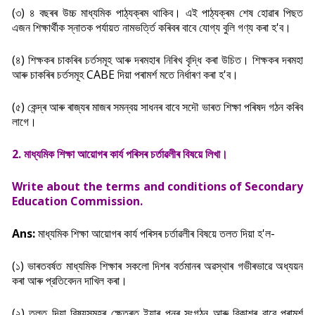
(৩) ৪ বছৰৰ উচ্চ মাধ্যমিক পাঠ্যক্ৰম থাকিব। এই পাঠ্যক্ৰম শেষ হোৱাৰ পিছত
এজন শিক্ষাৰ্থীক স্নাতক পৰ্যায়ত নামভৰ্ত্তি কৰিবৰ বাবে যোগ্য বুলি গণ্য কৰা হ'ব।
(৪) শিক্ষকৰ চাকৰিৰ চৰ্তসমূহ আৰু দৰমহাৰ নিৰিখ বৃদ্ধি কৰা উচিত। শিক্ষকৰ দৰমহা
আৰু চাকৰিৰ চৰ্তসমূহ CABE দিয়া পৰামৰ্শ মতে নিৰ্ধাৰণ কৰা হ'ব।
(৫) কেন্দ্ৰ আৰু ৰাজ্যৰ মাজৰ সমন্বয় সাধনৰ বাবে সদৌ ভাৰত শিক্ষা পৰিষদ গঠন কৰিব
লাগে।
2. মাধ্যমিক শিক্ষা আয়োগৰ কাৰ্য পৰিসৰ চৰ্তাৱলীৰ বিষয়ে লিখা।
Write about the terms and conditions of Secondary
Education Commission.
Ans:
মাধ্যমিক শিক্ষা আয়োগৰ কাৰ্য পৰিসৰ চৰ্তাৱলীৰ বিষয়ে তলত দিয়া হ'ল-
(১) ভাৰতবৰ্ষত মাধ্যমিক শিক্ষাৰ সকলো দিশৰ বৰ্তমানৰ অৱস্থাৰ গভীৰভাৱে অধ্যয়ন
কৰা আৰু প্রতিবেদন দাখিল কৰা।
(২) তলত দিয়া বিষয়সমূহৰ ক্ষেত্ৰত ইয়াৰ পুনৰ সংগঠন আৰু বিকাশৰ বাবে পৰামৰ্শ