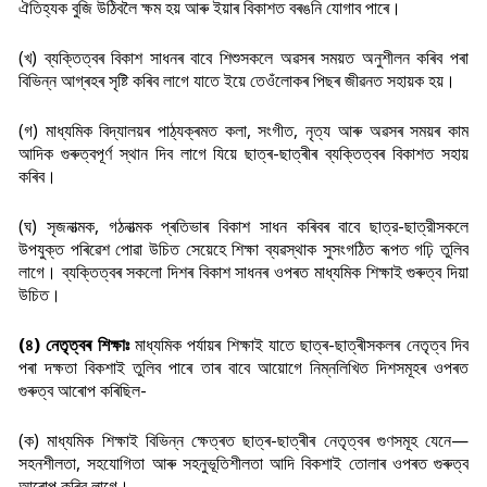
ঐতিহ্যক বুজি উঠিবলৈ ক্ষম হয় আৰু ইয়াৰ বিকাশত বৰঙনি যোগাব পাৰে।
(খ) ব্যক্তিত্বৰ বিকাশ সাধনৰ বাবে শিশুসকলে অৱসৰ সময়ত অনুশীলন কৰিব পৰা
বিভিন্ন আগ্ৰহৰ সৃষ্টি কৰিব লাগে যাতে ইয়ে তেওঁলোকৰ পিছৰ জীৱনত সহায়ক হয়।
(গ) মাধ্যমিক বিদ্যালয়ৰ পাঠ্যক্ৰমত কলা, সংগীত, নৃত্য আৰু অৱসৰ সময়ৰ কাম
আদিক গুৰুত্বপূৰ্ণ স্থান দিব লাগে যিয়ে ছাত্ৰ-ছাত্ৰীৰ ব্যক্তিত্বৰ বিকাশত সহায়
কৰিব।
(ঘ) সৃজনাত্মক, গঠনাত্মক প্ৰতিভাৰ বিকাশ সাধন কৰিবৰ বাবে ছাত্র-ছাত্রীসকলে
উপযুক্ত পৰিৱেশ পোৱা উচিত সেয়েহে শিক্ষা ব্যৱস্থাক সুসংগঠিত ৰূপত গঢ়ি তুলিব
লাগে। ব্যক্তিত্বৰ সকলো দিশৰ বিকাশ সাধনৰ ওপৰত মাধ্যমিক শিক্ষাই গুৰুত্ব দিয়া
উচিত।
(৪) নেতৃত্বৰ শিক্ষাঃ
মাধ্যমিক পৰ্যায়ৰ শিক্ষাই যাতে ছাত্ৰ-ছাত্ৰীসকলৰ নেতৃত্ব দিব
পৰা দক্ষতা বিকশাই তুলিব পাৰে তাৰ বাবে আয়োগে নিম্নলিখিত দিশসমূহৰ ওপৰত
গুৰুত্ব আৰোপ কৰিছিল-
(ক) মাধ্যমিক শিক্ষাই বিভিন্ন ক্ষেত্ৰত ছাত্ৰ-ছাত্ৰীৰ নেতৃত্বৰ গুণসমূহ যেনে—
সহনশীলতা, সহযোগিতা আৰু সহনুভূতিশীলতা আদি বিকশাই তোলাৰ ওপৰত গুৰুত্ব
আৰোপ কৰিব লাগে।