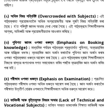
তেওঁলোকক জীৱনৰ প্ৰত্যাহ্বান সমূহৰ সন্মুখীন হ'ব পৰাকৈ প্ৰস্তুত কৰি তুলিব পৰা
নাছিল।
(২) অধিক বিষয় সন্নিবিষ্ট (Overcrowded with Subjects) :
এই
পাঠ্যক্ৰমত প্রয়োজনতকৈ অধিক অপ্রয়োজনীয় আৰু পুৰণি বিষয় সন্নিবিষ্ট কৰা
হৈছে। য'ত পৰিপুষ্ট জ্ঞানৰ অভাৱ দেখা পোৱা গৈছে। এই পাঠ্যক্রমে শিক্ষার্থীসকলৰ
আগ্ৰহ, অভিৰুচি আৰু প্রয়োজনীয়তাক আওকান কৰিছে।
(৩) পুথিগত জ্ঞানৰ ওপৰত গুৰুত্ব (Emphasis on Booking
knowledge) :
মাধ্যমিক পৰ্যায়ৰ পাঠ্যক্রম প্রকৃতাৰ্থত পুথিগত, অব্যৱহাৰিক
আৰু যান্ত্রিক ধৰণৰ। ব্যবহাৰিক জ্ঞান অৰ্জন কৰাতকৈ পুথিগত জ্ঞান অর্জন কৰাৰ
ওপৰত পাঠ্যক্ৰমত গুৰুত্ব আৰোপ কৰা হৈছে। এনে পাঠ্যক্ৰমৰ দ্বাৰা শিক্ষার্থীসকলে
নিজকে বাস্তৱ জগতখনৰ লগত সমাযোজন কৰিব পৰাকৈ ব্যৱহাৰিক জ্ঞান অর্জন কৰিব
পৰা নাই।
(৪) পৰীক্ষাৰ ওপৰত গুৰুত্ব (Exphasis on Examination) :
প্রচলিত
পাঠ্যক্ৰমত পৰীক্ষাৰ ওপৰত অধিক গুৰুত্ব আৰোপ কৰা হৈছে। জ্ঞান অর্জন কৰাতকৈ
পৰীক্ষাত উত্তীৰ্ণ হোৱাৰ ওপৰতহে শিক্ষার্থীসকলে অধিক গুরুত্ব আরোপ করে।
(৫) কাৰিকৰী আৰু বৃত্তিমূলক বিষয়ৰ অভাৱ (Lack of Technical and
Vocational Subjects) :
বর্তমান সময়ত ভাৰতবৰ্ষৰ শিক্ষাত কাৰিকৰী আৰু