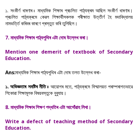
১. সংকীৰ্ণ ধাৰণাৰ ঃ মাধ্যমিক শিক্ষাৰ প্ৰচলিত পাঠ্যক্ৰম আছিল সংকীৰ্ণ ধাৰণাৰ।
প্ৰচলিত পাঠ্যক্ৰমে কেৱল শিক্ষাৰ্থীসকলক পৰীক্ষাত উত্তীৰ্ণ হৈ মদাবিদ্যালয়
নামভৰ্ত্তি কৰিবৰ কাৰণে প্ৰস্তুত কৰি তুলিছিল।
7. মাধ্যমিক শিক্ষাৰ পাঠ্যপুথিৰ এটা দোষ উল্লেখ কৰা।
Mention one demerit of textbook of Secondary
Education.
Ans:
মাধ্যমিক শিক্ষাৰ পাঠ্যপুথিৰ এটা দোষ তলত
উল্লেখ কৰা-
১. অভিজ্ঞতাৰ সমষ্টিৰ নীতি ঃ
আয়োগৰ মতে, পাঠ্যক্ৰমে বিদ্য়ালয়ত পৰাম্পৰাগতভাৱে
শিকোৱা শিক্ষামূলক বিষয়বস্তুকে নুবুযায়।
8.
মাধ্যমিক শিক্ষাৰ শিক্ষণ পদ্ধতিৰ এটা আসোঁৱাহ লিখা।
Write a defect of teaching method of Secondary
Education.