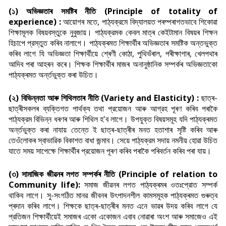
(১) অভিজ্ঞতাৰ সমষ্টিৰ নীতি (Principle of totality of
experience) :
আয়োগৰ মতে, পাঠ্যক্রমে বিদ্যালয়ত পৰম্পৰাগতভাবে শিকোৱা
শিক্ষামূলক বিষয়বস্তুকে নুবুজায়। পাঠ্যক্রমক কেবল মাত্ৰ কেইটামান বিষয়ৰ শিক্ষন
হিচাপে প্রস্তুত কৰিব নালাগে। পাঠ্যক্ৰমত শিক্ষাৰ্থীৰ অভিজ্ঞতাৰ সমষ্টিক অন্তভুক্ত
কৰিব লাগে যি অভিজ্ঞতা শিক্ষার্থীয়ে শ্ৰেণী কোঠা, পুথিভঁৰাল, পৰীক্ষাগাৰ, খেলপথাৰ
আদিব পৰা আহৰন কৰে। শিক্ষক শিক্ষার্থীৰ মাজৰ অনানুষ্ঠানিক সম্পৰ্কৰ অভিজ্ঞতাকো
পাঠ্যক্ৰমত অর্ন্তভুক্ত কৰা উচিত।
(২) বিভিন্নতা আৰু শিথিলতাৰ নীতি (Variety and Elasticity) :
ছাত্ৰ-
ছাত্ৰীসকলৰ ব্যক্তিগত পার্থক্য তথা প্রয়োজন আৰু আগ্রহ পূৰণ কৰিব পৰাকৈ
পাঠ্যক্রম বিভিন্ন ধৰণৰ আৰু শিথিল হ'ব লাগে। উপযুক্ত বিষয়সমূহ যদি পাঠ্যক্ৰমত
অর্ন্তভুক্ত কৰা নাযায় তেন্তে ই ছাত্ৰ-ছাত্ৰীৰ মনত হতাশাৰ সৃষ্টি কৰিব আৰু
তেওঁলোকৰ স্বাভাৱিক বিকাশত বাধা জন্মাব। সেয়ে পাঠ্যক্রম সদায় নমনীয় হোৱা উচিত
যাতে সময় সাপেক্ষে শিক্ষার্থীৰ প্রয়োজন পূৰণ কৰিব পৰাকৈ পৰিবৰ্তন কৰিব পৰা যায়।
(৩) সামাজিক জীৱনৰ লগত সম্পৰ্কৰ নীতি (Principle of relation to
Community life):
সমাজ জীৱনৰ লগত পাঠ্যক্ৰমৰ ওতঃপ্রোত সম্পর্ক
থাকিব লাগে। সু-সংগঠিত মানৱ জীবনৰ উৎপাদনশীল কামসমূহক পাঠ্যক্ৰমত গুৰুত্ব
প্ৰদান কৰিব লাগে। শিক্ষকে ছাত্ৰ-ছাত্ৰীৰ মনত এনে ভাৱৰ উদয় কৰিব লাগে যে
প্রতিজন শিক্ষার্থীয়েই সমাজৰ একো একোজন এবাব নোৱাৰা অংশ আৰু সমাজেও এই