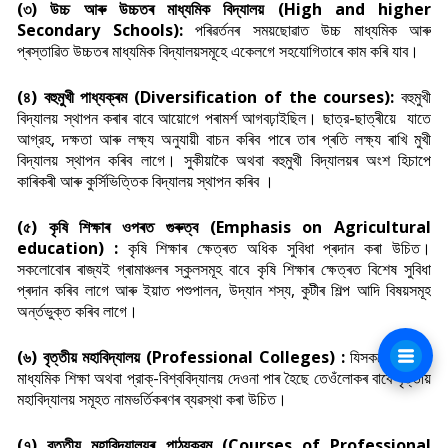
(৩) উচ্চ আৰু উচ্চতৰ মাধ্যমিক বিদ্যালয় (High and higher
Secondary Schools):
পৰিৱৰ্তনৰ সময়ছোৱাত উচ্চ মাধ্যমিক আৰু
প্ৰস্তাৱিত উচ্চতৰ মাধ্যমিক বিদ্যালয়সমূহে একেলগে সহযোগিতাৰে কাম কৰি যাব।
(৪) বহুমুখী পাধ্যক্ৰম (Diversification of the courses):
বহুমুখী
বিদ্যালয় স্থাপন কৰাৰ বাবে আয়োগে পৰামৰ্শ আগবঢ়াইছিল। ছাত্র-ছাত্ৰীয়ে যাতে
আগ্রহ, দক্ষতা আৰু লক্ষ্য অনুযায়ী বাচন কৰিব পাৰে তাৰ প্ৰতি লক্ষ্য ৰাখি মুখী
বিদ্যালয় স্থাপন কৰিব লাগে। সুকীয়াকৈ অথবা বহুমুখী বিদ্যালয়ৰ অংশ হিচাপে
কাৰিকৰী আৰু কুর্সিভিত্তিক বিদ্যালয় স্থাপন কৰিব ।
(৫) কৃষি শিক্ষাৰ ওপৰত গুৰুত্ব (Emphasis on Agricultural
education) :
কৃষি শিক্ষাৰ ক্ষেত্ৰত অধিক সুবিধা প্ৰদান কৰা উচিত।
সকলোবোৰ ৰাজ্যই গ্ৰামাঞ্চলৰ স্কুলসমূহ বাবে কৃষি শিক্ষাৰ ক্ষেত্ৰত বিশেষ সুবিধা
প্ৰদান কৰিব লাগে আৰু ইয়াত পশুপালন, উদ্যান শস্য, কুটীৰ শিল্প আদি বিষয়সমূহ
অর্ন্তভুক্ত কৰিব লাগে।
(৬) বৃত্তীয় মহাবিদ্যালয় (Professional Colleges) :
যিসকলে উচ্চতৰ
মাধ্যমিক শিক্ষা অথবা প্রাক্-বিশ্ববিদ্যালয় দেওনা পাৰ হৈছে তেওঁলোকৰ বাবে বৃত্তীয়
মহাবিদ্যালয় সমূহত নামভৰ্তিকৰণৰ ব্যৱস্থা কৰা উচিত।
(৭) বৃত্তীয় মহাবিদ্যালয়ৰ পাঠ্যক্রম (Courses of Professional