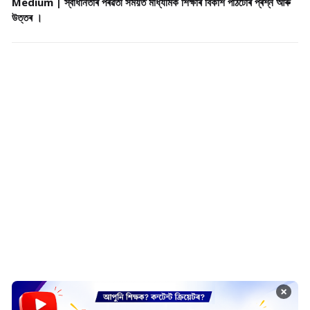
Medium | স্বাধানতাৰ পৰৱৰ্তী সময়ত মাধ্যমিক শিক্ষাৰ বিকাশ পাঠটোৰ প্ৰশ্ন আৰু
উত্তৰ ।
×