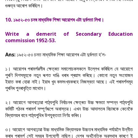
গুৰুত্ব আৰোপ কৰিছিল।
10. ১৯৫২-৫৩ চনৰ মাধ্যমিক শিক্ষা আয়োগৰ এটা দুৰ্বলতা লিখা।
Write a demerit of Secondary Education
commission 1952-53.
Ans:
১৯৫২-৫৩ চনত মাধ্যমিক শিক্ষা আয়োগৰ এটা দুৰ্বলতা হ'ল-
১। আয়োগৰ পৰামৰ্শৱলীৰ ক্ষেত্ৰত সমালোচকসকলে উল্লেখ কৰিছিল যে আয়োগে
পুৰণি
দিশসমূহকে নতুন ৰূপত দাঙি ধৰাৰ প্ৰয়াস কৰিছে। কোনো নতুন সংযোজন
ইয়াত কৰা হোৱা নাই।
ইয়াৰ খুব কমসংখ্যকৰহে নিজস্বতা আছে। এই পৰামৰ্শসমূহ
পুৰনিৰ পুনৰাবৃত্তি মাথোন।
২। আয়োগে আগবঢ়োৱা পাঠ্যপুথি নিৰ্বাচনৰ ক্ষেত্ৰত উচ্চ ক্ষমতা সম্পন্ন পাঠ্যপুথি
কমিটি গঠনৰ পৰামৰ্শ সম্পূৰ্ণৰূপে অবাস্তৱ। এখন উচ্চ আদালতৰ বিচাৰকে কেনেকৈ
বিদ্যালয়ৰ বাবে পাঠ্যপুথিৰ উপযুক্ততা নির্ণয় কৰিব।
৩। আয়োগে আগবঢ়োৱা উচ্চ মাধ্যমিক বিদ্যালয়ক উচ্চতৰ মাধ্যমিক পৰ্যায়লৈ উন্নীত
কৰাৰ
পৰামৰ্শ সেই সময়ৰ উপযোগী নাছিল। দেশৰ অৰ্থনৈতিক অৱস্থাৰ কাৰণে ই