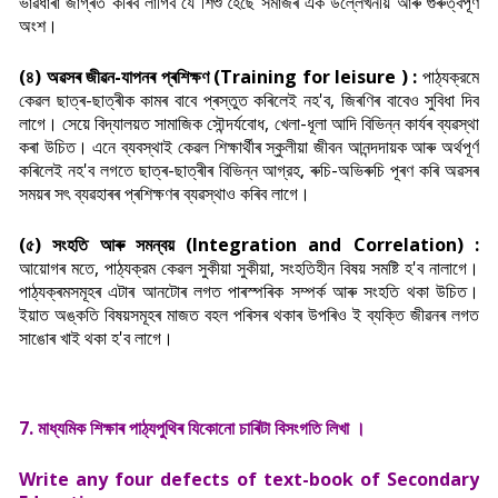
ভাৱধাৰা জাগ্ৰত কৰিব লাগিব যে শিশু হৈছে সমাজৰ এক উল্লেখনীয় আৰু গুৰুত্বপূৰ্ণ
অংশ।
(৪) অৱসৰ জীৱন-যাপনৰ প্ৰশিক্ষণ (Training for leisure ) :
পাঠ্যক্রমে
কেৱল ছাত্ৰ-ছাত্ৰীক কামৰ বাবে প্ৰস্তুত কৰিলেই নহ'ব, জিৰণিৰ বাবেও সুবিধা দিব
লাগে। সেয়ে বিদ্যালয়ত সামাজিক সৌন্দর্যবোধ, খেলা-ধূলা আদি বিভিন্ন কার্যৰ ব্যৱস্থা
কৰা উচিত। এনে ব্যবস্থাই কেৱল শিক্ষাৰ্থীৰ স্কুলীয়া জীবন আনন্দদায়ক আৰু অৰ্থপূৰ্ণ
কৰিলেই নহ'ব লগতে ছাত্ৰ-ছাত্ৰীৰ বিভিন্ন আগ্রহ, ৰুচি-অভিৰুচি পূৰণ কৰি অৱসৰ
সময়ৰ সৎ ব্যৱহাৰৰ প্ৰশিক্ষণৰ ব্যৱস্থাও কৰিব লাগে।
(৫) সংহতি আৰু সমন্বয় (Integration and Correlation) :
আয়োগৰ মতে, পাঠ্যক্রম কেৱল সুকীয়া সুকীয়া, সংহতিহীন বিষয় সমষ্টি হ'ব নালাগে।
পাঠ্যক্ৰমসমূহৰ এটাৰ আনটোৰ লগত পাৰস্পৰিক সম্পৰ্ক আৰু সংহতি থকা উচিত।
ইয়াত অঙ্কতি বিষয়সমূহৰ মাজত বহল পৰিসৰ থকাৰ উপৰিও ই ব্যক্তি জীৱনৰ লগত
সাঙোৰ খাই থকা হ'ব লাগে।
7. মাধ্যমিক শিক্ষাৰ পাঠ্যপুথিৰ যিকোনো চাৰিটা বিসংগতি লিখা ।
Write any four defects of text-book of Secondary