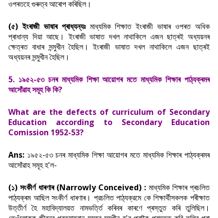
ওপৰতহে গুৰুত্ব আৰোপ কৰিছিল।
(৫) ইংৰাজী ভাষাৰ প্ৰাধ্যন্যঃ
মাধ্যমিক শিক্ষাত ইংৰাজী ভাষাৰ ওপৰত অধিক
প্ৰাধান্য দিয়া আছে। ইংৰাজী ভাষাত দখল নাথাকিলে এজন ছাত্ৰই অধ্যয়নৰ
ক্ষেত্ৰত বাধাৰ সন্মুখীন হৈছিল। ইংৰাজী ভাষাত দখল নাথাকিলে এজন ছাত্ৰই
অধ্যয়নৰ সন্মুখীন হৈছিল।
5. ১৯৫২-৫৩ চনৰ মাধ্যমিক শিক্ষা আয়োগৰ মতে মাধ্যমিক শিক্ষাৰ পাঠ্যক্ৰমৰ
আসোঁৱাহ সমূহ কি কি?
What are the defects of curriculum of Secondary
Education according to Secondary Education
Comission 1952-53?
Ans:
১৯৫২-৫৩ চনৰ মাধ্যমিক শিক্ষা আয়োগৰ মতে মাধ্যমিক শিক্ষাৰ পাঠ্যক্ৰমৰ
আসোঁৱাহ সমূহ হ'ল-
(১) সংকীৰ্ণ ধাৰণাৰ (Narrowly Conceived) :
মাধ্যমিক শিক্ষাৰ প্ৰচলিত
পাঠ্যক্ৰম আছিল সংকীর্ণ ধাৰণাৰ। প্রচলিত পাঠ্যক্রমে কে শিক্ষার্থীসকলক পৰীক্ষাত
উত্তীৰ্ণ হৈ মহাবিদ্যালয়ত নামভৰ্ত্তি কৰিবৰ কাৰণে প্ৰস্তুত কৰি তুলিছিল।