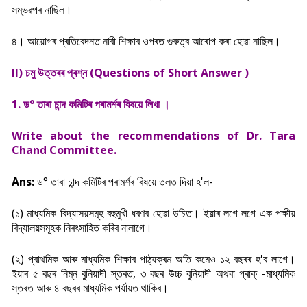
সম্ভৱপৰ নাছিল।
৪। আয়োগৰ প্ৰতিবেদনত নাৰী শিক্ষাৰ ওপৰত গুৰুত্ব আৰোপ কৰা হোৱা নাছিল।
II) চমু উত্তৰৰ প্ৰশ্ন (Questions of Short Answer )
1. ড° তাৰা চান্দ কমিটিৰ পৰামৰ্শৰ বিষয়ে লিখা ।
Write about the recommendations of Dr. Tara
Chand Committee.
Ans:
ড° তাৰা চান্দ কমিটিৰ পৰামৰ্শৰ বিষয়ে তলত দিয়া হ'ল-
(১) মাধ্যমিক বিদ্যাসয়সমূহ বহুমুখী ধৰণৰ হোৱা উচিত। ইয়াৰ লগে লগে এক পক্ষীয়
বিদ্যালয়সমূহক নিৰৎসাহিত কৰিব নালাগে।
(২) প্ৰাথমিক আৰু মাধ্যমিক শিক্ষাৰ পাঠ্যক্ৰম অতি কমেও ১২ বছৰৰ হ'ব লাগে।
ইয়াৰ ৫ বছৰ নিম্ন বুনিয়াদী স্তৰত, ৩ বছৰ উচ্চ বুনিয়াদী অথবা প্ৰাক্ -মাধ্যমিক
স্তৰত আৰু ৪ বছৰৰ মাধ্যমিক পৰ্যায়ত থাকিব।