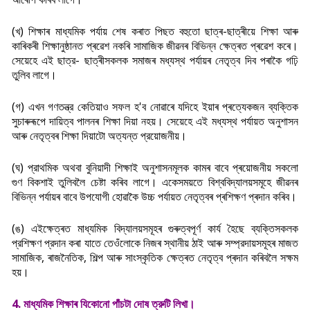
(খ) শিক্ষাৰ মাধ্যমিক পর্যায় শেষ কৰাত পিছত বহুতো ছাত্ৰ-ছাত্ৰীয়ে শিক্ষা আৰু
কাৰিকৰী শিক্ষানুষ্ঠানত প্ৰৱেশ নকৰি সামাজিক জীৱনৰ বিভিন্ন ক্ষেত্ৰত প্ৰৱেশ কৰে।
সেয়েহে এই ছাত্র- ছাত্ৰীসকলক সমাজৰ মধ্যস্থ পৰ্যায়ৰ নেতৃত্ব দিব পৰাকৈ গঢ়ি
তুলিব লাগে।
(গ) এখন গণতন্ত্র কেতিয়াও সফল হ'ব নোৱাৰে যদিহে ইয়াৰ প্ৰত্যেকজন ব্যক্তিক
সুচাৰুৰূপে দায়িত্ব পালনৰ শিক্ষা দিয়া নহয়। সেয়েহে এই মধ্যস্থ পৰ্যায়ত অনুশাসন
আৰু নেতৃত্বৰ শিক্ষা দিয়াটো অত্যন্ত প্রয়োজনীয়।
(ঘ) প্রাথমিক অথবা বুনিয়াদী শিক্ষাই অনুশাসনমূলক কামৰ বাবে প্ৰয়োজনীয় সকলো
গুণ বিকশাই তুলিবলৈ চেষ্টা কৰিব লাগে। একেসময়তে বিশ্ববিদ্যালয়সমূহে জীৱনৰ
বিভিন্ন পৰ্যায়ৰ বাবে উপযোগী হোৱাকৈ উচ্চ পৰ্যায়ত নেতৃত্বৰ প্ৰশিক্ষণ প্ৰদান কৰিব।
(ঙ) এইক্ষেত্ৰত মাধ্যমিক বিদ্যালয়সমূহৰ গুৰুত্বপূৰ্ণ কাৰ্য হৈছে ব্যক্তিসকলক
প্রশিক্ষণ প্রদান কৰা যাতে তেওঁলোকে নিজৰ স্থানীয় ঠাই আৰু সম্প্রদায়সমূহৰ মাজত
সামাজিক, ৰাজনৈতিক, শিল্প আৰু
সাংস্কৃতিক ক্ষেত্ৰত নেতৃত্ব প্ৰদান কৰিবলৈ সক্ষম
হয়।
4. মাধ্যমিক শিক্ষাৰ যিকোনো পাঁচটা দোষ ত্রুটি লিখা।