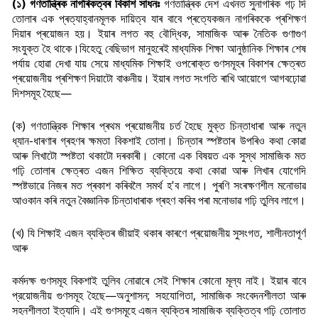
(১) গণতান্ত্ৰিক নাগৰিকত্বৰ বিকাশ সাধনঃ
গণতান্ত্ৰিক দেশ এখনত সুনাগৰিক গঢ় দি
তোলাৰ এক প্ৰত্যাহ্বানমূলক দায়িত্ব যাৰ বাবে প্ৰত্যেকজন নাগৰিককে প্ৰশিক্ষণ
দিয়াৰ প্ৰয়োজন হয়। ইয়াৰ লগত বহু বৌদ্ধিক, সামাজিক আৰু নৈতিক গুণাগুণ
সংযুক্ত হৈ থাকে।
যিহেতু বেছিভাগ মানুহৰেই মাধ্যমিক শিক্ষা আনুষ্ঠানিক শিক্ষাৰ শেষ
পর্যায় হোৱা দেখা যায় সেয়ে মাধ্যমিক শিক্ষাই ওপৰোক্ত গুণসমূহৰ বিকাশৰ ক্ষেত্ৰত
প্ৰয়োজনীয় প্ৰশিক্ষণ দিয়াটো বাঞ্চনীয়। ইয়াৰ লগত সংগতি ৰাখি আয়োগে আগবঢ়োৱা
দিশসমূহ হৈছে—
(ক) গণতান্ত্রিক শিক্ষাৰ প্ৰথম প্ৰয়োজনীয় চৰ্ত হৈছে মুক্ত চিন্তাধাৰা আৰু নতুন
ধ্যান-ধাৰণাৰ গ্ৰহণৰ ক্ষমতা বিকশাই তোলা। চিন্তাৰ স্পষ্টতাৰ উপৰিও কথা কোৱা
আৰু লিখাটো স্পষ্টতা থকাটো দৰকাৰী। কোনো এক বিষয়ত এক সুস্থ সামাজিক মত
গঢ়ি তোলাৰ ক্ষেত্ৰত এজন শিক্ষিত ব্যক্তিয়ে কথা কোৱা আৰু লিখাৰ যোগেদি
স্পষ্টভাৱে নিজৰ মত প্ৰকাশ কৰিবলৈ সমৰ্থ হ'ব লাগে। পুৰণি সংৰক্ষণশীল মনোভাৱ
আওকান কৰি নতুন বৈজ্ঞানিক চিন্তাধাৰাক গ্ৰহণ কৰিব পৰা মনোভাৱ গঢ়ি তুলিব লাগে।
(খ) যি শিক্ষাই এজন ব্যক্তিৰ জীয়াই থকাৰ কাৰণে প্ৰয়োজনীয় সুসংগত, শালীনতাপূৰ্ণ
আৰু
কর্মদক্ষ গুণসমূহ বিকশাই তুলিব নোৱাৰে সেই শিক্ষাৰ কোনো মূল্য নাই। ইয়াৰ বাবে
প্রয়োজনীয়
গুণসমূহ হৈছে—অনুশাসন; সহযোগিতা, সামাজিক সংবেদনশীলতা আৰু
সহনশীলতা ইত্যাদি। এই
গুণসমূহে এজন ব্যক্তিৰ সামাজিক ব্যক্তিত্ব গঢ়ি তোলাত