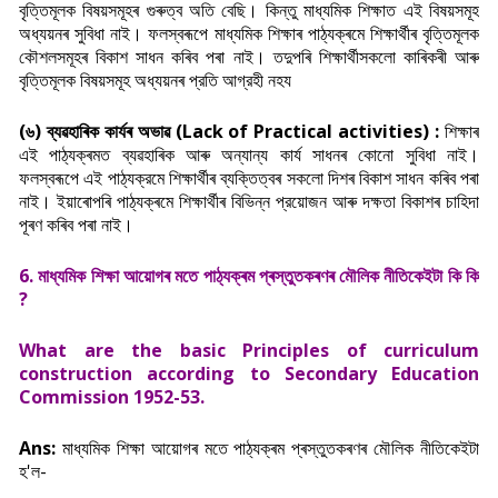
বৃত্তিমূলক বিষয়সমূহৰ গুৰুত্ব অতি বেছি। কিন্তু মাধ্যমিক শিক্ষাত এই বিষয়সমূহ
অধ্যয়নৰ সুবিধা নাই। ফলস্বৰূপে মাধ্যমিক শিক্ষাৰ পাঠ্যক্ৰমে শিক্ষাৰ্থীৰ বৃত্তিমূলক
কৌশলসমূহৰ বিকাশ সাধন কৰিব পৰা নাই। তদুপৰি শিক্ষাৰ্থীসকলো কাৰিকৰী আৰু
বৃত্তিমূলক বিষয়সমূহ অধ্যয়নৰ প্রতি আগ্রহী নহয
(৬) ব্যৱহাৰিক কাৰ্যৰ অভাৱ (Lack of Practical activities) :
শিক্ষাৰ
এই পাঠ্যক্ৰমত ব্যৱহাৰিক আৰু অন্যান্য কাৰ্য সাধনৰ কোনো সুবিধা নাই।
ফলস্বৰূপে এই পাঠ্যক্রমে শিক্ষার্থীৰ ব্যক্তিত্বৰ সকলো দিশৰ বিকাশ সাধন কৰিব পৰা
নাই। ইয়াৰোপৰি পাঠ্যক্ৰমে শিক্ষার্থীৰ বিভিন্ন প্রয়োজন আৰু দক্ষতা বিকাশৰ চাহিদা
পূৰণ কৰিব পৰা নাই।
6. মাধ্যমিক শিক্ষা আয়োগৰ মতে পাঠ্যক্ৰম প্ৰস্তুতকৰণৰ মৌলিক নীতিকেইটা কি কি
?
What are the basic Principles of curriculum
construction according to Secondary Education
Commission 1952-53.
Ans:
মাধ্যমিক শিক্ষা আয়োগৰ মতে পাঠ্যক্ৰম প্ৰস্তুতকৰণৰ মৌলিক নীতিকেইটা
হ'ল-