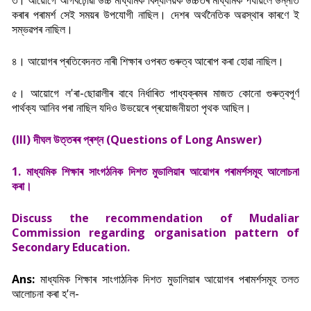
৩। আয়োগে আগবঢ়োৱা উচ্চ মাধ্যমিক বিদ্যালয়ক উচ্চতৰ মাধ্যমিক পৰ্যায়লৈ উন্নীত
কৰাৰ
পৰামৰ্শ সেই সময়ৰ উপযোগী নাছিল। দেশৰ অৰ্থনৈতিক অৱস্থাৰ কাৰণে ই
সম্ভৱপৰ নাছিল।
৪। আয়োগৰ প্ৰতিবেদনত নাৰী শিক্ষাৰ ওপৰত গুৰুত্ব আৰোপ কৰা হোৱা নাছিল।
৫। আয়োগে ল'ৰা-ছোৱালীৰ বাবে নিৰ্ধাৰিত পাধ্যক্ৰমৰ মাজত কোনো গুৰুত্বপূৰ্ণ
পাৰ্থক্য আনিব পৰা নাছিল যদিও উভয়েৰে প্ৰয়োজনীয়তা পৃথক আছিল।
(III) দীঘল উত্তৰৰ প্ৰশ্ন (Questions of Long Answer)
1. মাধ্যমিক শিক্ষাৰ সাংগঠনিক দিশত মুডালিয়াৰ আয়োগৰ পৰামৰ্শসমূহ আলোচনা
কৰা।
Discuss the recommendation of Mudaliar
Commission regarding organisation pattern of
Secondary Education.
Ans:
মাধ্যমিক শিক্ষাৰ সাংগাঠনিক দিশত মুডালিয়াৰ আয়োগৰ পৰামৰ্শসমূহ তলত
আলোচনা কৰা হ'ল-