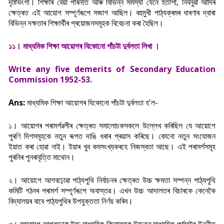
দৃষ্টিভংগী। শিক্ষাৰ বেয়া পৰিনতি আৰু বিভিন্ন সমস্যা যেনে হতাশা, নিবনুৱা আদিৰ
ক্ষেত্ৰত এই আয়োগ সম্পূৰ্ণৰূপে সজাগ আছিল। বহুমুখী পাঠ্যক্ৰমৰ ধাৰণাৰ দ্বাৰা
বিভিন্ন দক্ষতাৰ শিক্ষাৰ্থীৰ প্ৰয়োজনসমূহক বিবেচনা কৰা হৈছিল।
১১। মাধ্যমিক শিক্ষা আয়োগৰ যিকোনো পাঁচটা দুর্বলতা লিখা ।
Write any five demerits of Secondary Education
Commission 1952-53.
Ans:
মাধ্যমিক শিক্ষা আয়োগৰ যিকোনো পাঁচটা দুর্বলতা হ'ল-
১। আয়োগৰ পৰামৰ্শৱলীৰ ক্ষেত্ৰত সমালোচকসকলে উল্লেখ কৰিছিল যে আয়োগে
পুৰণি
দিশসমূহকে নতুন ৰূপত দাঙি ধৰাৰ প্ৰয়াস কৰিছে। কোনো নতুন সংযোজন
ইয়াত কৰা হোৱা নাই।
ইয়াৰ খুব কমসংখ্যকৰহে নিজস্বতা আছে। এই পৰামৰ্শসমূহ
পুৰনিৰ পুনৰাবৃত্তি মাথোন।
২। আয়োগে আগবঢ়োৱা পাঠ্যপুথি নিৰ্বাচনৰ ক্ষেত্ৰত উচ্চ ক্ষমতা সম্পন্ন পাঠ্যপুথি
কমিটি গঠনৰ পৰামৰ্শ সম্পূৰ্ণৰূপে অবাস্তৱ। এখন উচ্চ আদালতৰ বিচাৰকে কেনেকৈ
বিদ্যালয়ৰ বাবে পাঠ্যপুথিৰ উপযুক্ততা নির্ণয় কৰিব।