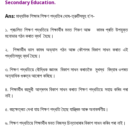
Secondary Education.
Ans:
মাধ্যমিক শিক্ষাৰ শিক্ষণ পদ্ধতিৰ দোষ-ত্রুটিসমূহ হ'ল-
১. প্ৰচলিত শিক্ষণ পদ্ধতিয়ে শিক্ষাৰ্থীৰ মনত শিকণ আৰু কামৰ প্ৰতি উপযুক্ত
মনোভাৱ গঠন কৰাত ব্যৰ্থ হৈছে।
২. শিক্ষাৰ্থীৰ ভাল কামৰ অভ্যাস গঠন আৰু কৌশলৰ বিকাশ সাধন কৰাত এই
পদ্ধতিসমূহ ব্যৰ্থ হৈছে।
৩. শিক্ষণ পদ্ধতিয়ে বৌদ্ধিক জ্ঞানৰ বিকাশ সাধন কৰাতকৈ মুখস্থ বিদ্যাৰ ওপৰত
অত্যাধিক গুৰুত্ব আৰোপ কৰিছে।
৪. শিক্ষাৰ্থীৰ বহুমুখী আগ্ৰগৰ বিকাশ সাধন কৰাত শিক্ষণ পদ্ধতিয়ে সহায় কৰিব পৰা
নাই।
৫. বহুক্ষেত্ৰত দেখা যায় শিক্ষণ পদ্ধতি হৈছে যান্ত্ৰিক আৰু অনাকৰ্ষণীয়।
৬. শিক্ষণ পদ্ধতিয়ে শিক্ষাৰ্থীৰ মনত নিজস্ব চিন্তাধাৰাৰ বিকাশ সাধন কৰিব পৰা নাই।