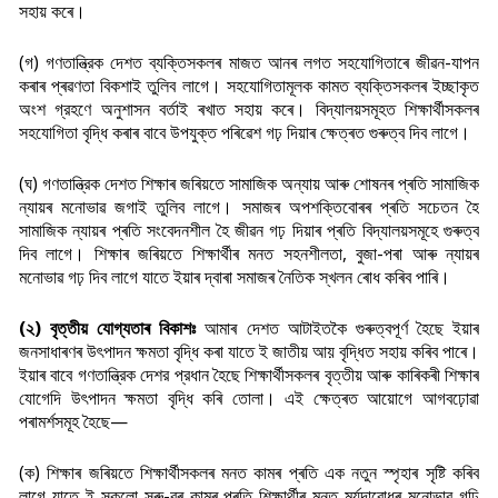
সহায় কৰে।
(গ) গণতান্ত্রিক দেশত ব্যক্তিসকলৰ মাজত আনৰ লগত সহযোগিতাৰে জীৱন-যাপন
কৰাৰ প্ৰৱণতা বিকশাই তুলিব লাগে। সহযোগিতামূলক কামত ব্যক্তিসকলৰ ইচ্ছাকৃত
অংশ গ্রহণে অনুশাসন বর্তাই ৰখাত সহায় কৰে। বিদ্যালয়সমূহত শিক্ষার্থীসকলৰ
সহযোগিতা বৃদ্ধি কৰাৰ বাবে উপযুক্ত পৰিৱেশ গঢ় দিয়াৰ ক্ষেত্ৰত গুৰুত্ব দিব লাগে।
(ঘ) গণতান্ত্রিক দেশত শিক্ষাৰ জৰিয়তে সামাজিক অন্যায় আৰু শোষনৰ প্ৰতি সামাজিক
ন্যায়ৰ মনোভাৱ জগাই তুলিব লাগে। সমাজৰ অপশক্তিবোৰৰ প্ৰতি সচেতন হৈ
সামাজিক ন্যায়ৰ প্ৰতি সংবেদনশীল হৈ জীৱন গঢ় দিয়াৰ প্ৰতি বিদ্যালয়সমূহে গুৰুত্ব
দিব লাগে। শিক্ষাৰ জৰিয়তে শিক্ষাৰ্থীৰ মনত সহনশীলতা, বুজা-পৰা আৰু ন্যায়ৰ
মনোভাৱ গঢ় দিব লাগে যাতে ইয়াৰ দ্বাৰা সমাজৰ নৈতিক স্খলন ৰোধ কৰিব পাৰি।
(২) বৃত্তীয় যোগ্যতাৰ বিকাশঃ
আমাৰ দেশত আটাইতকৈ গুৰুত্বপূৰ্ণ হৈছে ইয়াৰ
জনসাধাৰণৰ উ
ৎপাদন ক্ষমতা বৃদ্ধি কৰা যাতে ই জাতীয় আয় বৃদ্ধিত সহায় কৰিব পাৰে।
ইয়াৰ বাবে গণতান্ত্রিক দেশর প্রধান হৈছে শিক্ষাৰ্থীসকলৰ বৃত্তীয় আৰু কাৰিকৰী শিক্ষাৰ
যোগেদি উৎপাদন ক্ষমতা বৃদ্ধি কৰি তোলা। এই ক্ষেত্ৰত আয়োগে আগবঢ়োৱা
পৰামর্শসমূহ হৈছে—
(ক) শিক্ষাৰ জৰিয়তে শিক্ষাৰ্থীসকলৰ মনত কামৰ প্ৰতি এক নতুন স্পৃহাৰ সৃষ্টি কৰিব
লাগে যাতে ই সকলো সৰু-বৰ কামৰ প্ৰতি শিক্ষাৰ্থীৰ মনত মৰ্যদাবোধৰ মনোভাব গঢ়ি