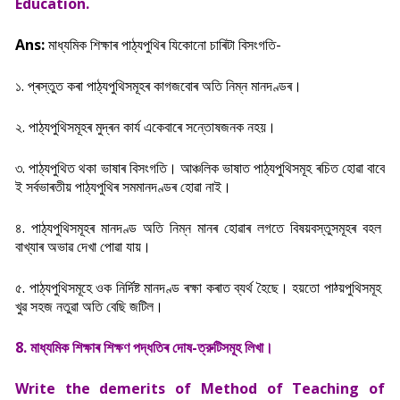
Education.
Ans:
মাধ্যমিক শিক্ষাৰ পাঠ্যপুথিৰ যিকোনো চাৰিটা বিসংগতি-
১. প্ৰস্তুত কৰা পাঠ্যপুথিসমূহৰ কাগজবোৰ অতি নিম্ন মানদণ্ডৰ।
২. পাঠ্যপুথিসমূহৰ মুদ্ৰন কাৰ্য একেবাৰে সন্তোষজনক নহয়।
৩. পাঠ্যপুথিত থকা ভাষাৰ বিসংগতি। আঞ্চলিক ভাষাত পাঠ্যপুথিসমূহ ৰচিত হোৱা বাবে
ই সৰ্বভাৰতীয় পাঠ্যপুথিৰ সমমানদণ্ডৰ হােৱা নাই।
৪. পাঠ্যপুথিসমূহৰ মানদণ্ড অতি নিম্ন মানৰ হোৱাৰ লগতে বিষয়বস্তুসমূহৰ বহল
বাখ্যাৰ অভাৱ দেখা পোৱা যায়।
৫. পাঠ্যপুথিসমূহে ওক নিৰ্দিষ্ট মানদণ্ড ৰক্ষা কৰাত ব্যৰ্থ হৈছে। হয়তো পাঠ্য়পুথিসমূহ
খুৱ সহজ নতুৱা অতি বেছি জটিল।
8. মাধ্যমিক শিক্ষা
ৰ শিক্ষণ পদ্ধতিৰ দোষ-ত্রুটিসমূহ লিখা।
Write the demerits of Method of Teaching of