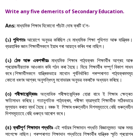
Write any five demerits of Secondary Education.
Ans:
মাধ্যমিক শিক্ষাৰ যিকোনো পাঁচটা দোষ ক্ৰটি হ'ল-
(১) পুথিগতঃ
আয়োগে অনুভৱ কৰিছিল যে মাধ্যমিক শিক্ষা পুথিগত আৰু যান্ত্ৰিক।
ব্যৱহাৰিক জ্ঞান শিক্ষাৰ্থীসকলে ইয়াৰ পৰা আয়ত্ব কৰিব পৰা নাছিল।
(২) ঠেক আৰু একপক্ষীয়ঃ
মাধ্যমিক শিক্ষাৰ পাঠ্যক্ৰম শিক্ষাৰ্থীৰ আগ্ৰহ আৰু
প্ৰয়োজনীয়তাক আওকান কৰি গঠন কৰা হৈছে। যিয়ে শিক্ষাৰ্থীৰ সম্পূৰ্ণ বিকাশ সাধন
কৰে।শিক্ষাৰ্থীসকলে যান্ত্ৰিকভাৱে মাথোন পূৰ্বনিৰ্ধাৰিত পৰম্পৰাগত পাঠ্যক্ৰমসমূহ
কোনো ধৰণৰ আগ্ৰহ অনুসন্ধিৎসু মনোভাৱৰ অনুভৱ নকৰাকৈ অধ্যয়ন কৰিছে।
(৩) পৰীক্ষাকেন্দ্ৰিকঃ
অত্যাধিক পৰীক্ষাকেন্দ্ৰিক হোৱা বাবে ই শিক্ষাৰ ক্ষেত্ৰত
ক্ষতিসাধন কৰিছে। গতানুগতিক পাঠ্যক্ৰম, পৰীক্ষা ব্যৱস্থাই শিক্ষাৰ্থীক সঠিকভাৱে
মূল্যায়ন কৰাত ব্যৰ্থ হৈছে। বৰঞ্চ ই শিক্ষাৰ গুৰুত্বহীন দিশসমূহতহে বেছি গুৰুত্বহীন
দিশসমূহতহে বেছি গুৰুত্ব আৰোপ কৰে।
(৪) ক্ৰটিপূৰ্ণ শিক্ষাদান পদ্ধতিঃ
এই পৰ্যায়ৰ শিক্ষাদান পদ্ধতি বিজ্ঞানসন্মত আৰু সময়
সাপেক্ষে নাছিল। পৰম্পৰাগত শিক্ষাদান পদ্ধতিয়ে শিক্ষাৰ্থীৰ যান্ত্ৰিক স্মৃতি প্ৰয়োগৰ