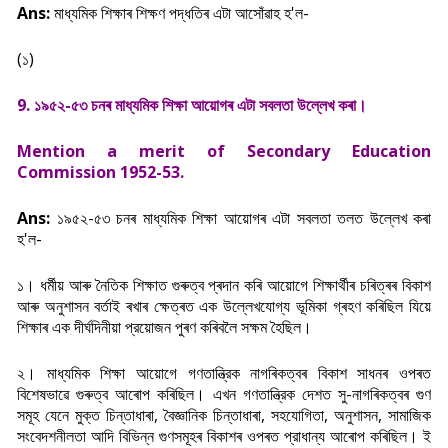
Ans:
মাধ্যমিক শিক্ষাৰ শিক্ষণ পদ্ধতিৰ এটা আসোঁৱাহ হ'ল-
(১)
9. ১৯৫২-৫৩ চনৰ মাধ্যমিক শিক্ষা আয়োগৰ এটা সবলতা উল্লেখ কৰা।
Mention a merit of Secondary Education
Commission 1952-53.
Ans:
১৯৫২-৫৩ চনৰ মাধ্যমিক শিক্ষা আয়োগৰ এটা সবলতা তলত উল্লেখ কৰা
হ'ল-
১। ধৰ্মীয় আৰু নৈতিক শিক্ষাত গুৰুত্ব প্ৰদান কৰি আয়োগে শিক্ষাৰ্থীৰ চৰিত্ৰৰ বিকাশ
আৰু অনুশাসন বৰ্তাই ৰখাৰ ক্ষেত্ৰত এক উল্লেখযোগ্য ভূমিকা গ্ৰহণ কৰিছিল যিয়ে
শিক্ষাৰ এক দীৰ্ঘদিনীয়া প্রয়োজন পুৰণ কৰিবলৈ সক্ষম হৈছিল।
২। মাধ্যমিক শিক্ষা আয়োগে গণতান্ত্রিক নাগৰিকত্বৰ বিকাশ সাধনৰ ওপৰত
বিশেষভাৱে গুৰুত্ব আৰোপ কৰিছিল। এখন গণতান্ত্রিক দেশত সু-নাগৰিকত্বৰ গুণ
সমূহ যেনে মুক্ত চিন্তাধাৰা, বৈজ্ঞানিক চিন্তাধাৰা, সহযোগিতা, অনুশাসন, সামাজিক
সংবেদশনীলতা আদি বিভিন্ন গুণসমূহৰ বিকাশৰ ওপৰত প্রাধান্য আৰোপ কৰিছিল। ই