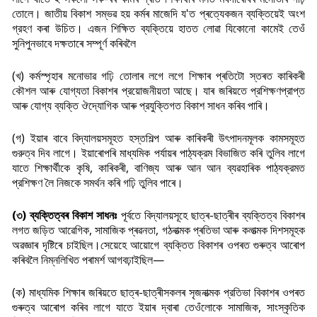
তোলে। জাতীয় বিকাশ সম্ভৱ হয় কৰ্মৰ মাজেদি য'ত প্ৰত্যেকজন ব্যক্তিয়েই অংশ
গ্রহণ কৰা উচিত। এজন শিক্ষিত ব্যক্তিয়ে হাতত লোৱা যিকোনো কামেই তেওঁ
সুনিপুনভাবে দক্ষতাৰে সম্পূৰ্ণ কৰিবলৈ
(খ) কর্মস্পৃহাৰ মনোভাৱ গঢ়ি তোলাৰ লগে লগে শিক্ষাৰ প্ৰতিটো স্তৰত কাৰিকৰী
কৌশল আৰু যোগ্যতা বিকাশৰ প্রয়োজনীয়তা আছে। যাৰ জৰিয়তে প্রশিক্ষণপ্রাপ্ত
আৰু যোগ্য ব্যক্তি ঔদ্যোগিক আৰু প্রযুক্তিগত বিকাশ সাধন কৰিব পাৰি।
(গ) ইয়াৰ বাবে বিদ্যালয়সমূহত হস্তশিল্প আৰু কাৰিকৰী উৎপাদনমূলক কামসমূহত
গুরুত্ব দিব লাগে। ইয়াৰোপৰি মাধ্যমিক পৰ্যায়ৰ পাঠ্যক্রম বিভাজিত কৰি তুলিব লাগে
যাতে শিক্ষার্থীকে কৃষি, কাৰিকৰী, বাণিজ্য আৰু আন আন ব্যৱহাৰিক পাঠ্যক্রমত
প্রশিক্ষণ লৈ নিজকে সমর্থন কৰি গঢ়ি তুলিব পাৰে।
(৩) ব্যক্তিত্বৰ বিকাশ সাধনঃ
পূৰ্বতে বিদ্যালয়সূহে ছাত্ৰ-ছাত্ৰীৰ ব্যক্তিত্ব বিকাশৰ
লগত জড়িত আৱেগিক, সামাজিক প্ৰৱনতা, গঠনাত্মক প্ৰতিভা আৰু কলাত্মক দিশসমূহক
অৱজ্ঞাৰ দৃষ্টিৰে চাইছিল।
সেয়েহে আয়োগে ব্যক্তিত
বিকাশৰ ওপৰত গুৰুত্ব আৰোপ
কৰিবলৈ নিম্নলিখিত পৰামৰ্শ আগবঢ়াইছিল—
(ক) মাধ্যমিক শিক্ষাৰ জৰিয়তে ছাত্ৰ-ছাত্ৰীসকলৰ সৃজনাত্মক প্রতিভা বিকাশৰ ওপৰত
গুৰুত্ব আৰোপ কৰিব লাগে যাতে ইয়াৰ দ্বাৰা তেওঁলোকে সামাজিক, সাংস্কৃতিক