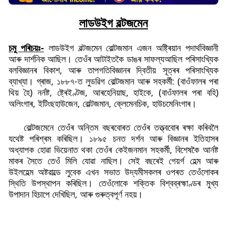
লাডউইগ বল্টজমেন
চমু পৰিচয়ঃ-
লাডউইগ বল্টজমেন বোল্টজমান এজন অষ্ট্ৰিয়ান পদাৰ্থবিজ্ঞানী
আৰু দাৰ্শনিক আছিল। তেওঁৰ আটাইতকৈ ডাঙৰ সাফল্যআছিল পৰিসাংখ্যিক
বলবিজ্ঞানৰ বিকাশ, আৰু তাপগতিবিজ্ঞানৰ দ্বিতীয় সূত্ৰৰ পৰিসাংখ্যিক
ব্যাখ্যা।
গ্ৰাজ, ১৮৮৭-ত লুডৱিগ বোল্টজমান আৰু সহকৰ্মী: (বাওঁফালৰ পৰা
থিয় হৈ) নৰ্নষ্ট, ষ্ট্ৰেইণ্টজ, আৰহেনিয়াছ, হাইকে, (বাওঁফালৰ পৰা বহি)
অলিংগাৰ, ইটিংছহাউজেন, বোল্টজমান, ক্লেমেনচিক, হাউচমেনিংগাৰ।
বোল্টজমেনে তেওঁৰ অন্তিম বছৰবোৰত তেওঁৰ তত্ত্ববোৰ ৰক্ষা কৰিবলৈ
যথেষ্ট পৰিশ্ৰম কৰিছিল। ১৮৯৫ চনত দৰ্শন আৰু বিজ্ঞানৰ ইতিহাসৰ
অধ্যাপক হোৱা ভিয়েনাত থকা তেওঁৰ কেইজনমান সহকৰ্মী, বিশেষকৈ আৰ্নষ্ট
মাকৰ সৈতে তেওঁ মিলি যোৱা নাছিল। সেই বছৰেই গেয়ৰ্গ হেল্ম আৰু
উইলহেল্ম অষ্টৱাল্ডে লুবেক এখন সভাত উদ্যমীসকলৰ ওপৰত তেওঁলোকৰ
স্থিতি উপস্থাপন কৰিছিল। তেওঁলোকে শক্তিক বিশ্বব্ৰহ্মাণ্ডৰ মুখ্য
উপাদান হিচাপে দেখিছিল, আৰু গুৰুত্বপূৰ্ণ নহয়।