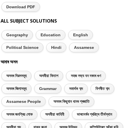
Download PDF
ALL SUBJECT SOLUTIONS
Geography
Education
English
Political Science
Hindi
Assamese
আমাৰ অসম
অসমৰ দিৱসসমূহ
অসমীয়া কিতাপ
সহজ লভ্য বন দৰবৰ গুণ
অসমৰ জিলাসমূহ
Grammar
সমাৰ্থক শব্দ
বিপৰীত শব্দ
Assamese People
অসমৰ কিছুমান ধানৰ প্ৰজাতি
অসমৰ জনপ্ৰিয় লোক
অসমীয়া কাহিনী
ভাৰতবৰ্ষৰ প্ৰৱিত্ৰ তীৰ্থস্থান
অসমীয়া শব্দ
বাক্য ৰচনা
অসমৰ উদ্ভিদ
কম্পিউটাৰত আঁকা ছবি