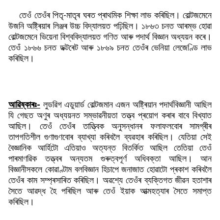
তেওঁ তেওঁৰ পিতৃ-মাতৃৰ ঘৰত প্ৰাথমিক শিক্ষা লাভ কৰিছিল। বোল্টজমেনে
উজনি অষ্ট্ৰিয়াৰ লিঞ্জৰ উচ্চ বিদ্যালয়ত পঢ়িছিল। ১৮৬৩ চনত আৰম্ভ হোৱা
বোল্টজমেনে ভিয়েনা বিশ্ববিদ্যালয়ত গণিত আৰু পদাৰ্থ বিজ্ঞান অধ্যয়ন কৰে।
তেওঁ ১৮৬৬ চনত ডক্টৰেট আৰু ১৮৬৯ চনত তেওঁৰ ভেনিয়া লেজেণ্ডি লাভ
কৰিছিল।
আৱিষ্কাৰঃ-
লুডৱিগ এডুয়াৰ্ড বোল্টজমান এজন অষ্ট্ৰিয়ান পদাৰ্থবিজ্ঞানী আছিল
যি গেছত অণুৰ অধ্যয়নত সম্ভাৱনীয়তা তত্ত্ব প্ৰয়োগ কৰাৰ বাবে বিখ্যাত
আছিল। তেওঁ তেওঁৰ তাত্ত্বিক অনুসন্ধানৰ ফলাফলবোৰ সামগ্ৰীৰ
তাপগতিশীল গুণাগুণবোৰ ব্যাখ্যা কৰিবলৈ ব্যৱহাৰ কৰিছিল। যেতিয়া সেই
বৈজ্ঞানিক আৰ্হিটো এতিয়াও অত্যন্ত বিতৰ্কিত আছিল তেতিয়া তেওঁ
পাৰমাণৱিক তত্ত্বৰ অন্যতম গুৰুত্বপূৰ্ণ অধিবক্তা আছিল। আন
বিজ্ঞানীসকলে কোৱাণ্টাম বলবিজ্ঞান হিচাপে জনাজাত হোৱাটো প্ৰকাশ কৰিবলৈ
তেওঁৰ কাম সম্প্ৰসাৰিত কৰিছিল। অৱশ্যে তেওঁৰ ব্যক্তিগত জীৱন হতাশাৰ
সৈতে আৱদ্ধ হৈ পৰিছিল আৰু তেওঁ ইয়াক আত্মহত্যাৰ সৈতে সমাপ্ত
কৰিছিল।