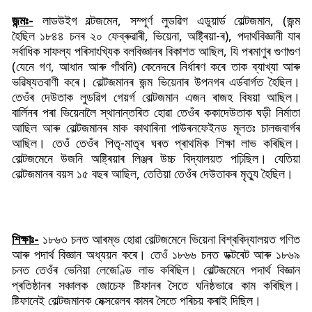
জন্মঃ-
লাডউইগ বল্টজমেন, সম্পূৰ্ণ লুডৱিগ এডুয়াৰ্ড বোল্টজমান, (জন্ম
হৈছিল
১৮৪৪ চনৰ
২০
ফেব্ৰুৱাৰী
, ভিয়েনা, অষ্ট্ৰিয়া-ৰ), পদাৰ্থবিজ্ঞানী যাৰ
সৰ্বাধিক সাফল্য পৰিসাংখ্যিক বলবিজ্ঞানৰ বিকাশত আছিল, যি পৰমাণুৰ গুণাগুণ
(যেনে গণ, আধান আৰু গাঁথনি) কেনেদৰে নিৰ্ধাৰণ কৰে তাক ব্যাখ্যা আৰু
ভৱিষ্যতবাণী কৰে।
বোল্টজমানৰ জন্ম ভিয়েনাৰ উপনগৰ এৰ্ডবাৰ্গত হৈছিল।
তেওঁৰ দেউতাক লুডৱিগ গেয়ৰ্গ বোল্টজমান এজন ৰাজহ বিষয়া আছিল।
বাৰ্লিনৰ পৰা ভিয়েনালৈ স্থানান্তৰিত হোৱা তেওঁৰ ককাদেউতাক ঘড়ী নিৰ্মাতা
আছিল আৰু বোল্টজমানৰ মাক কাথাৰিনা পাউৰনফেইনড মূলতঃ চালজবাৰ্গৰ
আছিল। তেওঁ তেওঁৰ পিতৃ-মাতৃৰ ঘৰত প্ৰাথমিক শিক্ষা লাভ কৰিছিল।
বোল্টজমেনে উজনি অষ্ট্ৰিয়াৰ লিঞ্জৰ উচ্চ বিদ্যালয়ত পঢ়িছিল। যেতিয়া
বোল্টজমানৰ বয়স ১৫ বছৰ আছিল, তেতিয়া তেওঁৰ দেউতাকৰ মৃত্যু হৈছিল।
শিক্ষাঃ-
১৮৬৩ চনত আৰম্ভ হোৱা বোল্টজমেনে ভিয়েনা বিশ্ববিদ্যালয়ত গণিত
আৰু পদাৰ্থ বিজ্ঞান অধ্যয়ন কৰে। তেওঁ ১৮৬৬ চনত ডক্টৰেট আৰু ১৮৬৯
চনত তেওঁৰ ভেনিয়া লেজেণ্ডি লাভ কৰিছিল। বোল্টজমেনে পদাৰ্থ বিজ্ঞান
প্ৰতিষ্ঠানৰ সঞ্চালক জোচেফ ষ্টিফানৰ সৈতে ঘনিষ্ঠভাৱে কাম কৰিছিল।
ষ্টিফানেই বোল্টজমানক মেক্সৱেলৰ কামৰ সৈতে পৰিচয় কৰাই দিছিল।