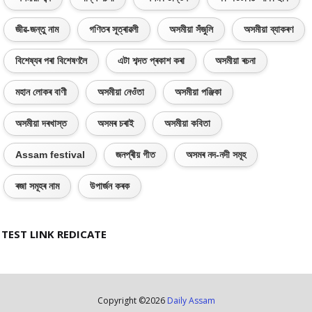
জীৱ-জন্তু নাম
গণিতৰ সূত্ৰাৱলী
অসমীয়া সঁজুলি
অসমীয়া ব্যাকৰণ
বিশেষ্যৰ পৰা বিশেষণলৈ
এটা শব্দত প্ৰকাশ কৰা
অসমীয়া ৰচনা
মহান লোকৰ বাণী
অসমীয়া নেওঁতা
অসমীয়া পঞ্জিকা
অসমীয়া দৰখাস্ত
অসমৰ চৰাই
অসমীয়া কবিতা
Assam festival
জনপ্ৰীয় গীত
অসমৰ নদ-নদী সমূহ
ৰজা সমূহৰ নাম
উপাৰ্জন কৰক
TEST LINK REDICATE
Copyright ©
2026
Daily Assam