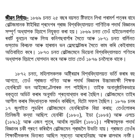
জীৱন নিৰ্বাহঃ-
১৮৬৯ চনত ২৫ বছৰ বয়সত ষ্টিফানে লিখা পৰামৰ্শ পত্ৰৰ বাবে
বোল্টজমানক ষ্টাইৰিয়া প্ৰদেশৰ গ্ৰাজ বিশ্ববিদ্যালয়ত গাণিতিক পদাৰ্থ বিজ্ঞানৰ
সম্পূৰ্ণ অধ্যাপক হিচাপে নিযুক্ত কৰা হয়। ১৮৬৯ চনত তেওঁ হাইডেলবাৰ্গত
ৰবাৰ্ট বুনচেন আৰু লিঅ কনিগছবাৰ্গাৰ সৈতে আৰু ১৮৭১ চনত বাৰ্লিনত
গুস্তাভ কিৰচফ আৰু হাৰমান ভন হেল্মহোল্টজৰ সৈতে কাম কৰি কেইবামাহ
অতিবাহিত কৰে। ১৮৭৩ চনত বোল্টজমেনে ভিয়েনা বিশ্ববিদ্যালয়ত গণিতৰ
অধ্যাপক হিচাপে যোগদান কৰে আৰু তাত তেওঁ ১৮৭৬ চনলৈকে থাকে।
১৮৭২ চনত, মহিলাসকলক অষ্ট্ৰিয়াৰ বিশ্ববিদ্যালয়ত ভৰ্তি কৰাৰ বহু
আগতে, তেওঁ গ্ৰাজত গণিত আৰু পদাৰ্থ বিজ্ঞানৰ উচ্চাকাংক্ষী শিক্ষক
হেনৰিয়েট ভন আইজেণ্টেলাৰক লগ পাইছিল। তাইক অনানুষ্ঠানিকভাৱে
বক্তৃতা অডিট কৰাৰ অনুমতি প্ৰত্যাখ্যান কৰা হৈছিল। বোল্টজমেনে তাইৰ
আপীল কৰাৰ সিদ্ধান্তক সমৰ্থন কৰিছিল, যিটো সফল হৈছিল। ১৮৭৬ চনৰ
১৭ জুলাইত লুডৱিগ বোল্টজমেনে হেনৰিয়েটক বিয়া কৰায়; তেওঁলোকৰ
তিনিজনী কন্যা আছিল: হেনৰিট (১৮৮০), ইডা (১৮৮৪) আৰু এলচে
(১৮৯১); আৰু এজন পুত্ৰ, আৰ্থাৰ লুডৱিগ (১৮৮১)। পৰীক্ষামূলক পদাৰ্থ
বিজ্ঞানৰ চকী গ্ৰহণ কৰিবলৈ বোল্টজমেন গ্ৰাজলৈ উভতি যায়। গ্ৰাজত তেওঁৰ
শিক্ষাৰ্থীসকলৰ ভিতৰত আছিল স্বন্তে আৰহেনিয়াছ আৰু ৱালথাৰ নৰ্নষ্ট।