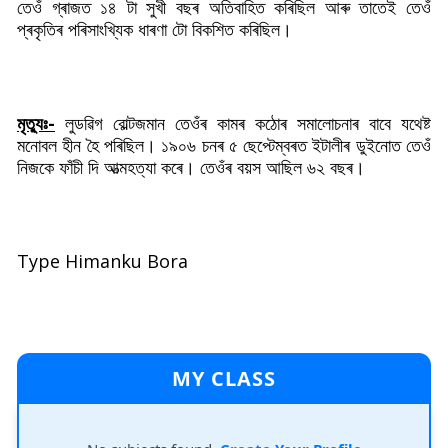
তেওঁ গ্ৰাজত ১৪ টা সুখী বছৰ অতিবাহিত কৰিছিল আৰু তাতেই তেওঁ
প্ৰকৃতিৰ পৰিসাংখ্যিক ধাৰণা টো বিকশিত কৰিছিল।
মৃত্যুঃ-
লুডৱিগ বোল্টজমান তেওঁৰ কামৰ কঠোৰ সমালোচনাৰ বাবে যথেষ্ট
মনোবল হীন হৈ পৰিছিল। ১৯০৬ চনৰ ৫ ছেপ্টেম্বৰত ইটালীৰ ডুইনোত তেওঁ
নিজকে ফাঁচী দি আত্মহত্যা কৰে। তেওঁৰ বয়স আছিল ৬২ বছৰ।
Type Himanku Bora
MY CLASS