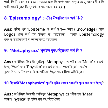
পাওঁ, কি
দিশবোন ধৰণৰ জ্ঞান সম্ভৱ আৰু কি ধৰণৰ জ্ঞান সম্ভৱ নহয়, জ্ঞানৰ সীমা কি
আদি জ্ঞানবিদ্যাত বিশ্লেষণাত্মক আলোচনা কৰা হয় ।
8.
‘Epistemology' শব্দটোৰ উৎপত্তিগত অর্থ কি ?
Ans:
গ্রীক শব্দ ‘Episteme' ৰ অৰ্থ হ'ল— জ্ঞান (Knowledge) আৰু
Logos
শব্দৰ অৰ্থ হ'ল ‘বিদ্যা' বা 'আলোচনা'। অর্থাৎ Epistemology
শব্দৰ
হ'ল জ্ঞানবিদ্যা বা জ্ঞানৰ বিষয়ে আলোচনা ।
9.
‘Metaphysics' শব্দটোৰ ব্যুৎপত্তিগত অর্থ কি ?
Ans :
অধিবিদ্যা ইংৰাজী প্রতিশব্দ Metaphysics গ্রীক শব্দ ‘Meta’ যাৰ অৰ্থ
হৈছে ‘পিছত’ আৰু ‘Physika’ যাৰ অৰ্থ হ'ল— ‘পদার্থবিদ্যা’। অর্থাৎ
ব্যুৎপত্তিগত দিশৰ পৰা যি পদার্থবিদ্যা পিছত আহে সিয়ে অধিবিদ্যা ৷
10. ইংৰাজী‘Metaphysics' শব্দটো গ্ৰীক ভাষাৰ কোনটো শব্দৰ পৰা
অনা হৈছে
?
Ans :
অধিবিদ্যা ইংৰাজী প্রতিশব্দ Metaphysics গ্রীক শব্দ 'Meta'
আৰু ‘Physika’ শব্দ দুটাৰ পৰা উৎপত্তি হৈছে।