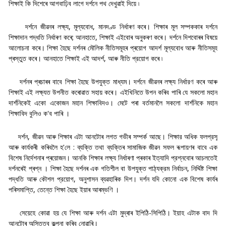
শিক্ষাই কি দিশেৰে আগবাঢ়িব লাগে দর্শনে পথ দেখুৱাই দিয়ে ৷
দৰ্শনে জীৱনৰ লক্ষ্য, মূল্যবোধ, মানদণ্ড নিৰ্ধাৰণ কৰে। শিক্ষাৰ মূল সম্পককাৰ দর্শনে
শিক্ষাদান পদ্ধতি নিৰ্ধাৰণ কৰে; আনহাতে, শিক্ষাই এইবোৰ অনুকৰণ কৰে। দর্শনে দিশবোৰৰ বিষয়ে
আলোচনা কৰে। শিক্ষা হৈছে দৰ্শনৰ মৌলিক নীতিসমূহৰ প্ৰয়োগ আদর্শ মূল্যবোধ আৰু নীতিসমূহ
প্ৰস্তুত কৰে। আনহাতে শিক্ষাই এই আদর্শ, আৰু নীতি প্রয়োগ কৰে ৷
দৰ্শনৰ প্ৰচাৰৰ বাবে শিক্ষা হৈছে উপযুক্ত মাধ্যম। দৰ্শনে জীৱনৰ লক্ষ্য নির্ধারণ কৰে আৰু
শিক্ষাই এই লক্ষ্যত উপনীত কৰোৱাত সহায় কৰে। এইখিনিতে উপন কৰিব পাৰি যে সকলো মহান
দার্শনিকেই একো একোজন মহান শিক্ষাবিদও। মেটে পৰা বৰ্তমানলৈ সকলো দার্শনিকে মহান
শিক্ষাবিদ বুলিও ক'ব পাৰি ।
দৰ্শন, জীৱন আৰু শিক্ষাৰ এটা আনটোৰ লগত গভীৰ সম্পৰ্ক আছে। শিক্ষার অধিক ফলপ্রসূ
আৰু কাৰ্যকৰী কৰিবলৈ হ'লে : ব্যক্তি তথা ব্যক্তিৰ সামাজিক জীৱন সফল ৰূপায়ণৰ বাবে এক
বিশেষ নিৰ্দেশনাৰ প্ৰয়োজন। আনকি শিক্ষাৰ লক্ষ্য নিৰ্ধাৰণা প্ৰকাৰ ইত্যাদি প্রশ্নবোৰ আচলতেই
দর্শনৰেই প্ৰশ্ন । শিক্ষা হৈছে দৰ্শনৰ এক গতিশীল বা উপযুক্ত পাঠ্যক্রম নির্বাচন, নির্দ্দিষ্ট শিক্ষা
পদ্ধতি আৰু কৌশল প্রয়োগ, অনুশাসন ব্যৱহাৰিক দিশ। দর্শন যদি কোনো এক বিশেষ কাৰ্যৰ
পৰিসমাপ্তি, তেন্তে শিক্ষা হৈছে ইয়াৰ আৰম্ভণি ।
সেয়েহে কোৱা হয় যে শিক্ষা আৰু দৰ্শন এটা মুদ্ৰাৰ ইপিঠি-সিপিঠি। ইয়াহ এটাক বাদ দি
আনটোৰ অস্তিত্ব কল্পনা কৰিব নোৱাৰি।