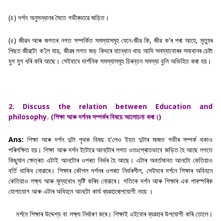
(৪) দৰ্শন অনুসন্ধানৰ সৈতে গভীৰভাৱে জড়িত।
(৫) জীৱন আৰু জগতৰ নগত সম্পৰ্কিত সমস্যাসমূহ যেনে-জীৱ কি, জীৱ ক'ৰ পৰা আহে, মৃত্যুৰ
পিছত জীৱটো ক'লৈ যায়, জীৱৰ লগত জড় কিদৰে বান্ধোন খায় আদি সমস্যাবোৰৰ সমাধানৰ চেষ্টা
যুগ যুগ ধৰি কৰি আছে। সেইবাবে দাৰ্শনিক সমস্যাসমূহ চিৰন্তন সমস্যা বুলি অভিহিত কৰা হয়।
2. Discuss the relation between Education and
philosophy. (শিক্ষা আৰু দৰ্শনৰ সম্পৰ্কৰ বিষয়ে আলোচনা কৰা।)
Ans:
শিক্ষা আৰু দৰ্শন দুটা পৃথক বিষয় হ'লেও ইহত দুটাৰ মাজত গভীৰ সম্পর্ক থকাও
পৰিলক্ষিত হয়। শিক্ষা আৰু দৰ্শন ইটোৱে আনটোৰ লগত ওতঃপ্ৰোতভাবে জড়িত হৈ আছে লগতে
কিছুমান ক্ষেত্ৰত এটাই আনটোৰ ওপৰত নিৰ্ভৰ হৈ আছে। এটাৰ অবৰ্তমানত আনটো কেতিয়াও
বৰ্তি থাকিব নোৱাৰে। শিক্ষাৰ কৌশল দৰ্শনৰ ওপৰত নিৰ্ভৰশীল, সেইদৰে দৰ্শনে শিক্ষাৰ অবিহনে
কেতিয়াও লক্ষ্য আৰু মূল্যবোধ সৃষ্টি কৰিব নোৱাৰে। গতিকে দৰ্শন আৰু শিক্ষাৰ এক পাৰস্পৰিক
যোগাযোগ আৰু এটাৰ অবিহনে আনটো কাৰ্য ব্যৱহাৰোপযোগী নহয় ।
দৰ্শনে শিক্ষাৰ উদ্দেশ্য বা লক্ষ্য নিৰ্ধাৰণ কৰে। শিক্ষাই এইবোৰ ব্যৱহাৰ উপযোগী কৰি তোলে।