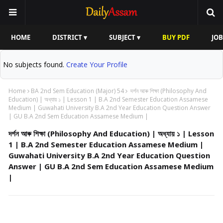
HOME
DISTRICT ▾
SUBJECT ▾
BUY PDF
JOB
No subjects found.
Create Your Profile
Home
BA 2nd Sem Education (Major) 54
দৰ্শন আৰু শিক্ষা (Philosophy And
Education) | অধ্যায় ১ | Lesson 1 | B.A 2nd Semester Education Assamese
Medium | Guwahati University B.A 2nd Year Education Question Answer
| GU B.A 2nd Sem Education Assamese Medium |
দৰ্শন আৰু শিক্ষা (Philosophy And Education) | অধ্যায় ১ | Lesson
1 | B.A 2nd Semester Education Assamese Medium |
Guwahati University B.A 2nd Year Education Question
Answer | GU B.A 2nd Sem Education Assamese Medium
|