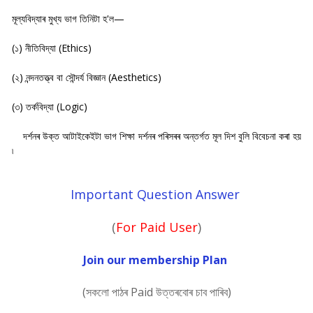
মূল্যবিদ্যাৰ মুখ্য ভাগ তিনিটা হ'ল—
(১) নীতিবিদ্যা (Ethics)
(২) নন্দনতত্ত্ব বা সৌন্দর্য বিজ্ঞান (Aesthetics)
(৩) তর্কবিদ্যা (Logic)
দৰ্শনৰ উক্ত আটাইকেইটা ভাগ শিক্ষা দৰ্শনৰ পৰিসৰৰ অন্তৰ্গত মূল দিশ বুলি বিবেচনা কৰা হয়
৷
Important Question Answer
(
For Paid User
)
Join our membership Plan
(সকলো পাঠৰ Paid উত্তৰবোৰ চাব পাৰিব)