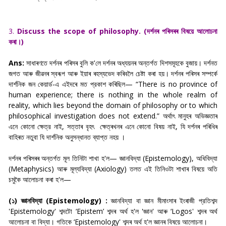
3.
Discuss the scope of philosophy. (দৰ্শনৰ পৰিসৰৰ বিষয়ে আলোচনা
কৰা।)
Ans:
সাধাৰণতে দৰ্শনৰ পৰিসৰ বুলি ক'লে দৰ্শনৰ অধ্যয়নৰ অন্তর্গত দিশসমূহকে বুজায়। দৰ্শনত
জগত আৰু জীৱনৰ স্বৰূপ আৰু ইয়াৰ ৰহস্যভেদ কৰিবলৈ চেষ্টা কৰা হয়। দৰ্শনৰ পৰিসৰ সম্পর্কে
দার্শনিক জন কেয়ার্ড-এ এইদৰে মত প্রকাশ কৰিছিল— “There is no province of
human experience; there is nothing in the whole realm of
reality, which lies beyond the domain of philosophy or to which
philosophical investigation does not extend.” অর্থাৎ মানুহৰ অভিজ্ঞতাৰ
এনে কোনো ক্ষেত্র নাই, সত্তাৰ বৃহৎ ক্ষেত্ৰখনৰ এনে কোনো বিষয় নাই, যি দৰ্শনৰ পৰিধিৰ
বাহিৰত নতুবা যি দার্শনিক অনুসন্ধানত ব্যাপ্ত নহয় ।
দৰ্শনৰ পৰিসৰৰ অন্তৰ্গত মূল তিনিটা শাখা হ'ল— জ্ঞানবিদ্যা (Epistemology), অধিবিদ্যা
(Metaphysics) আৰু মূল্যবিদ্যা (Axiology) তলত এই তিনিওটা শাখাৰ বিষয়ে অতি
চমুকৈ আলোচনা কৰা হ'ল—
(১) জ্ঞানবিদ্যা (Epistemology) :
জ্ঞানবিদ্যা বা জ্ঞান মীমাংসাৰ ইংৰাজী প্রতিশব্দ
'Epistemology' শব্দটো ‘Epistem’ শব্দৰ অৰ্থ হ'ল 'জ্ঞান' আৰু ‘Logos' শব্দৰ অৰ্থ
আলোচনা বা বিদ্যা। গতিকে ‘Epistemology' শব্দৰ অৰ্থ হ'ল জ্ঞানৰ বিষয়ে আলোচনা।