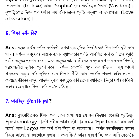
'ভালপোৱা' (to love) আৰু 'Sophia' শব্দৰ অৰ্থ হৈছে 'জ্ঞান' (Wisdom)।
বুৎপ
ত্তি
গত দিশৰ পৰা দৰ্শনৰ অৰ্থ হ'ল-জ্ঞানৰ প্ৰতি অনুৰাগ বা ভালপোৱা
(Love
of wisdom)।
6.
শিক্ষা দর্শন কি?
Ans:
সহজ অৰ্থত দৰ্শনৰ কাৰ্যকৰী অথবা ব্যৱহাৰিক দিশটোকেই শিক্ষাদর্শন বুলি ক'ব
পাৰি। দৰ্শনৰ অধ্যয়নে আমাক জ্ঞানৰ ব্যাপকতাৰ প্ৰতি আকৰ্ষিত কৰি তুলি তাৰ প্ৰতি
গভীৰ অনুভৱ প্ৰদান কৰে। এনে অনুভৱ আমাৰ জীৱনত বাস্তৱ ৰূপ দান কৰাত শিক্ষাই
প্রয়োজনীয় ভূমিকা গ্রহণ কৰে। দৰ্শনৰ যোগেদি স্থিৰ কৰা জীৱনৰ লক্ষ্য আদর্শ
বাস্তৱত সম্ভৱ কৰি তুলিবৰ বাবে শিক্ষাৰ নীতি আৰু পদ্ধতি গ্ৰহণ কৰিব লাগে।
সেয়েহে জীৱনৰ লক্ষ্য আদৰ্শৰ দ্বাৰা প্ৰস্তুত কৰি তোলা ব্যক্তিৰ চিন্তা দর্শন কাৰ্যকৰী
কৰণৰ ব্যৱস্থাৰে শিক্ষা দর্শন গঢ়লৈ উঠিছে।
7. জ্ঞানবিদ্যা বুলিলে কি বুজা
?
Ans:
ব্যুৎপত্তিগত দিশৰ পৰা চালে দেখা যায় যে জ্ঞানবিদ্যাৰ ইংৰাজী প্রতিশব্দ
Epistemology শব্দটো গ্ৰীক্ ভাষাৰ দুটা শব্দ ক্ৰমে ‘Episteme' যাৰ অৰ্থ
‘জ্ঞান’ আৰু Logos যাৰ অৰ্থ হ'ল বিদ্যা বা আলোচনা। অর্থাৎ জ্ঞানবিদ্যাই জ্ঞানৰ
বিষয়ে আলোচনা কৰাটোকে বুজায় । জ্ঞান কি ? জ্ঞানৰ স্বৰূপ কি, জ্ঞান আমি কেনেকৈ