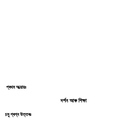
প্ৰথম অধ্য়ায়ঃ
দৰ্শন আৰু শিক্ষা
চমু প্ৰশ্ন উত্তৰঃ