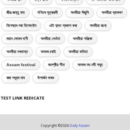
জীৱ-জন্তু নাম
গণিতৰ সূত্ৰাৱলী
অসমীয়া সঁজুলি
অসমীয়া ব্যাকৰণ
বিশেষ্যৰ পৰা বিশেষণলৈ
এটা শব্দত প্ৰকাশ কৰা
অসমীয়া ৰচনা
মহান লোকৰ বাণী
অসমীয়া নেওঁতা
অসমীয়া পঞ্জিকা
অসমীয়া দৰখাস্ত
অসমৰ চৰাই
অসমীয়া কবিতা
Assam festival
জনপ্ৰীয় গীত
অসমৰ নদ-নদী সমূহ
ৰজা সমূহৰ নাম
উপাৰ্জন কৰক
TEST LINK REDICATE
Copyright ©
2026
Daily Assam