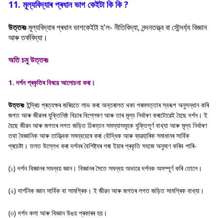
11. মূল্যবিদ্যাৰ প্ৰধান ভাগ কেইটা কি কি ?
উত্তৰঃ
মূল্যবিদ্যাৰ প্ৰধান ভাগকেইটা হ'ল- নীতিবিদ্যা, নন্দনতত্ত্ব বা সৌন্দৰ্য্য বিজ্ঞান
আৰু তৰ্কবিদ্যা।
অতি চমু উত্তৰঃ
1. দৰ্শন প্ৰকৃতিৰ বিষয়ে আলোচনা কৰা।
উত্তৰঃ
ইন্দ্ৰিয় প্ৰত্যক্ষৰ জৰিয়তে লাভ কৰা অন্তৰালত থকা পৰমসত্তাৰ স্বৰূপ অনুসন্ধান কৰি
জগত আৰু জীৱনৰ যুক্তিনিষ্ঠ বিচাৰ বিশ্লেষণ আৰু তাৰ মূল্য নিৰ্ধাৰণ কৰাটোৱেই হৈছে দৰ্শন। ই
হৈছে জীৱন আৰু জগতৰ লগত জড়িত চিৰন্তন সমস্যাসমূহক যুক্তিপূৰ্ণ বাখ্যা আৰু মূল্য নিৰ্ধাৰণ
তথা বৈজ্ঞানিক আৰু তাত্ত্বিক সমন্বয়েৰে কৰা বৌদ্ধিক আৰু ব্যৱহাৰিক সমাধানৰ সাৰ্বিক
প্ৰচেষ্টা। তলত উল্লেখ কৰা দৰ্শনৰ বৈশিষ্ট্যৰ পৰা ইয়াৰ প্ৰকৃতি সহজে অনুমাণ কৰিব পাৰি-
(১) দৰ্শন বিজ্ঞানৰ সমন্বয় জ্ঞান। বিজ্ঞানৰ সৈতে সমন্বয় অভাৱে দৰ্শনক অসম্পূৰ্ণ কৰি তোলে।
(২) দাৰ্শনিক জ্ঞান সাৰ্বিক বা সামগ্ৰিক। ই জীৱন আৰু জগতৰ লগত জড়়িত সামগ্ৰিক বাখ্যা।
(৩) দৰ্শন কলা আৰু বিজ্ঞান উঙয় প্ৰকাৰৰ হয়।