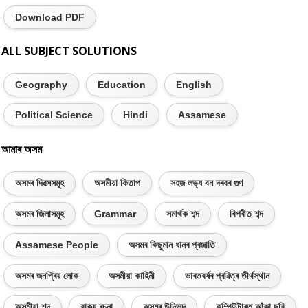
Download PDF
ALL SUBJECT SOLUTIONS
Geography
Education
English
Political Science
Hindi
Assamese
আমাৰ অসম
অসমৰ দিৱসসমূহ
অসমীয়া কিতাপ
সহজ লভ্য বন দৰবৰ গুণ
অসমৰ জিলাসমূহ
Grammar
সমাৰ্থক শব্দ
বিপৰীত শব্দ
Assamese People
অসমৰ কিছুমান ধানৰ প্ৰজাতি
অসমৰ জনপ্ৰিয় লোক
অসমীয়া কাহিনী
ভাৰতবৰ্ষৰ প্ৰৱিত্ৰ তীৰ্থস্থান
অসমীয়া শব্দ
বাক্য ৰচনা
অসমৰ উদ্ভিদ
কম্পিউটাৰত আঁকা ছবি