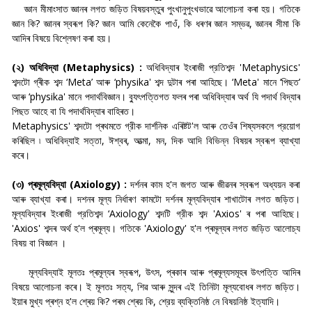
জ্ঞান মীমাংসাত জ্ঞানৰ লগত জড়িত বিষয়বস্তুৰ পুংখানুপুংখভাৱে আলোচনা কৰা হয়। গতিকে
জ্ঞান কি? জ্ঞানৰ স্বৰূপ কি? জ্ঞান আমি কেনেকৈ পাওঁ, কি ধৰণৰ জ্ঞান সম্ভৱ, জ্ঞানৰ সীমা কি
আদিৰ বিষয়ে বিশ্লেষণ কৰা হয়।
(২) অধিবিদ্যা (Metaphysics) :
অধিবিদ্যাৰ ইংৰাজী প্রতিশব্দ 'Metaphysics'
শব্দটো গ্ৰীক শব্দ ‘Meta’ আৰু ‘physika' শব্দ দুটাৰ পৰা আহিছে। ‘Meta' মানে ‘পিছত’
আৰু ‘physika' মানে পদার্থবিজ্ঞান। ব্যুৎপত্তিগত ফলৰ পৰা অধিবিদ্যাৰ অৰ্থ যি পদার্থ বিদ্যাৰ
পিছত আহে বা যি পদার্থবিদ্যাৰ বাহিৰত।
Metaphysics' শব্দটো প্ৰথমতে গ্রীক দার্শনিক এৰিষ্টট'ল আৰু তেওঁৰ শিষ্যসকলে প্রয়োগ
কৰিছিল ৷ অধিবিদ্যাই সত্তা, ঈশ্বৰ, আত্মা, মন, দিক আদি বিভিন্ন বিষয়ৰ স্বৰূপ ব্যাখ্যা
কৰে।
(৩) প্ৰমূল্যবিদ্যা (Axiology) :
দৰ্শনৰ কাম হ'ল জগত আৰু জীৱনৰ স্বৰূপ অধ্যয়ন কৰা
আৰু ব্যাখ্যা কৰা। দশনৰ মূল্য নিৰ্ধাৰণ কামটো দৰ্শনৰ মূল্যবিদ্যাৰ শাখাটোৰ লগত জড়িত।
মূল্যবিদ্যাৰ ইংৰাজী প্রতিশব্দ ‘Axiology' শব্দটি গ্রীক শব্দ 'Axios' ৰ পৰা আহিছে।
'Axios' শব্দৰ অৰ্থ হ'ল প্ৰমূল্য। গতিকে 'Axiology' হ'ল প্ৰমূল্যৰ লগত জড়িত আলোচ্য
বিষয় বা বিজ্ঞান ।
মূল্যবিদ্যাই মূলতঃ প্ৰমূল্যৰ স্বৰূপ, উৎস, প্ৰকাৰ আৰু প্ৰমূল্যসমূহৰ উৎপত্তি আদিৰ
বিষয়ে আলোচনা কৰে। ই মূলতঃ সত্য, শিৱ আৰু সুন্দৰ এই তিনিটা মূল্যবোধৰ লগত জড়িত।
ইয়াৰ মুখ্য প্ৰশ্ন হ'ল শ্ৰেয় কি? পৰম শ্ৰেয় কি, শ্রেয় ব্যক্তিনিষ্ঠ নে বিষয়নিষ্ঠ ইত্যাদি।