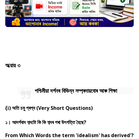
অধ্য়ায় ৩
পশ্চিমীয়া দৰ্শনৰ বিভিন্ন সম্প্ৰদায়বোৰ আৰু শিক্ষা
(
i) অতি চমু প্ৰশ্ন (Very Short Questions)
১। আদৰ্শবাদ শব্দটো কি কি শব্দৰ পৰা উৎপত্তি হৈছে?
From Which Words the term 'idealism' has derived'?