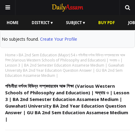
HOME
DISTRICT ▾
SUBJECT ▾
BUY PDF
JOB
No subjects found.
Create Your Profile
Home
BA 2nd Sem Education (Major) 54
পশ্চিমীয়া দৰ্শনৰ বিভিন্ন সম্প্ৰদায়বোৰ আৰু
শিক্ষা (Various Western Schools of Philosophy and Education) | অধ্যায় ৩ |
Lesson 3 | BA 2nd Semester Education Assamese Medium | Guwahati
University BA 2nd Year Education Question Answer | GU BA 2nd Sem
Education Assamese Medium |
পশ্চিমীয়া দৰ্শনৰ বিভিন্ন সম্প্ৰদায়বোৰ আৰু শিক্ষা (Various Western
Schools of Philosophy and Education) | অধ্যায় ৩ | Lesson
3 | BA 2nd Semester Education Assamese Medium |
Guwahati University BA 2nd Year Education Question
Answer | GU BA 2nd Sem Education Assamese Medium
|