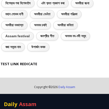
বিশেষ্যৰ পৰা বিশেষণলৈ
এটা শব্দত প্ৰকাশ কৰা
অসমীয়া ৰচনা
মহান লোকৰ বাণী
অসমীয়া নেওঁতা
অসমীয়া পঞ্জিকা
অসমীয়া দৰখাস্ত
অসমৰ চৰাই
অসমীয়া কবিতা
Assam festival
জনপ্ৰীয় গীত
অসমৰ নদ-নদী সমূহ
ৰজা সমূহৰ নাম
উপাৰ্জন কৰক
TEST LINK REDICATE
Copyright ©
2026
Daily Assam
Daily
Assam