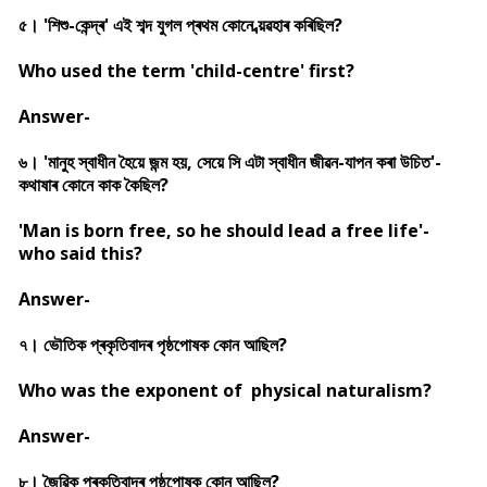
৫। 'শিশু-কেন্দ্ৰ' এই শব্দ যুগল প্ৰথম কোনে ব্য়ৱহাৰ কৰিছিল?
Who used the term 'child-centre' first?
Answer-
৬। 'মানুহ স্বাধীন হৈয়ে জন্ম হয়, সেয়ে সি এটা স্বাধীন জীৱন-যাপন কৰা উচিত'-
কথাষাৰ কোনে কাক কৈছিল?
'Man is born free, so he should lead a free life'-
who said this?
Answer-
৭। ভৌতিক প্ৰকৃতিবাদৰ পৃষ্ঠপোষক কোন আছিল?
Who was the exponent of physical naturalism?
Answer-
৮। জৈৱিক প্ৰকৃতিবাদৰ পৃষ্ঠপোষক কোন আছিল?