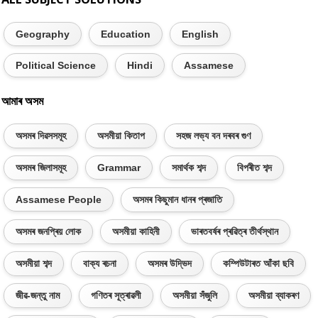
Geography
Education
English
Political Science
Hindi
Assamese
আমাৰ অসম
অসমৰ দিৱসসমূহ
অসমীয়া কিতাপ
সহজ লভ্য বন দৰবৰ গুণ
অসমৰ জিলাসমূহ
Grammar
সমাৰ্থক শব্দ
বিপৰীত শব্দ
Assamese People
অসমৰ কিছুমান ধানৰ প্ৰজাতি
অসমৰ জনপ্ৰিয় লোক
অসমীয়া কাহিনী
ভাৰতবৰ্ষৰ প্ৰৱিত্ৰ তীৰ্থস্থান
অসমীয়া শব্দ
বাক্য ৰচনা
অসমৰ উদ্ভিদ
কম্পিউটাৰত আঁকা ছবি
জীৱ-জন্তু নাম
গণিতৰ সূত্ৰাৱলী
অসমীয়া সঁজুলি
অসমীয়া ব্যাকৰণ