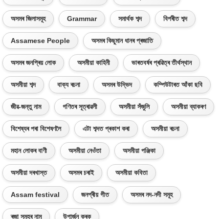
অসমৰ জিলাসমূহ
Grammar
সমাৰ্থক শব্দ
বিপৰীত শব্দ
Assamese People
অসমৰ কিছুমান ধানৰ প্ৰজাতি
অসমৰ জনপ্ৰিয় লোক
অসমীয়া কাহিনী
ভাৰতবৰ্ষৰ প্ৰৱিত্ৰ তীৰ্থস্থান
অসমীয়া শব্দ
বাক্য ৰচনা
অসমৰ উদ্ভিদ
কম্পিউটাৰত আঁকা ছবি
জীৱ-জন্তু নাম
গণিতৰ সূত্ৰাৱলী
অসমীয়া সঁজুলি
অসমীয়া ব্যাকৰণ
বিশেষ্যৰ পৰা বিশেষণলৈ
এটা শব্দত প্ৰকাশ কৰা
অসমীয়া ৰচনা
মহান লোকৰ বাণী
অসমীয়া নেওঁতা
অসমীয়া পঞ্জিকা
অসমীয়া দৰখাস্ত
অসমৰ চৰাই
অসমীয়া কবিতা
Assam festival
জনপ্ৰীয় গীত
অসমৰ নদ-নদী সমূহ
ৰজা সমূহৰ নাম
উপাৰ্জন কৰক