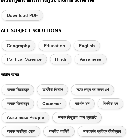
Mukhya Mantrir Nijut Moina Scheme
Download PDF
ALL SUBJECT SOLUTIONS
Geography
Education
English
Political Science
Hindi
Assamese
আমাৰ অসম
অসমৰ দিৱসসমূহ
অসমীয়া কিতাপ
সহজ লভ্য বন দৰবৰ গুণ
অসমৰ জিলাসমূহ
Grammar
সমাৰ্থক শব্দ
বিপৰীত শব্দ
Assamese People
অসমৰ কিছুমান ধানৰ প্ৰজাতি
অসমৰ জনপ্ৰিয় লোক
অসমীয়া কাহিনী
ভাৰতবৰ্ষৰ প্ৰৱিত্ৰ তীৰ্থস্থান