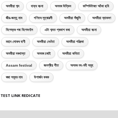
অসমীয়া শব্দ
বাক্য ৰচনা
অসমৰ উদ্ভিদ
কম্পিউটাৰত আঁকা ছবি
জীৱ-জন্তু নাম
গণিতৰ সূত্ৰাৱলী
অসমীয়া সঁজুলি
অসমীয়া ব্যাকৰণ
বিশেষ্যৰ পৰা বিশেষণলৈ
এটা শব্দত প্ৰকাশ কৰা
অসমীয়া ৰচনা
মহান লোকৰ বাণী
অসমীয়া নেওঁতা
অসমীয়া পঞ্জিকা
অসমীয়া দৰখাস্ত
অসমৰ চৰাই
অসমীয়া কবিতা
Assam festival
জনপ্ৰীয় গীত
অসমৰ নদ-নদী সমূহ
ৰজা সমূহৰ নাম
উপাৰ্জন কৰক
TEST LINK REDICATE