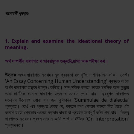
ৰচনাধৰ্মী প্ৰশ্নঃ
1. Explain and examine the ideational theory of
meaning.
অৰ্থ সম্পৰ্কীয় ধাৰণাগত বা ভাবনামূলক তত্ত্বটো ব্য়াখ্য়া আৰু পৰীক্ষা কৰা।
উত্তৰঃ
অৰ্থৰ ধাৰণাগত মতবাদৰ মূল প্ৰৱক্তা হল বৃটিছ দাৰ্শনিক জন ল'ক। তেওঁৰ
'An Essay Concerning Human Understanding' গ্ৰন্থত ল'কে
অৰ্থৰ ধাৰণাগত তত্ত্বৰ উল্লেখ কৰিছে। সাম্প্ৰতিক কালত নোয়াম চমস্কি আৰু অন্য়ান্য়
ভাষা দাৰ্শনিক ৰচনাত ধাৰণাগত মতবাদৰ সন্ধান পোৱা যায়। মধ্য়যুগত ধাৰণাগত
মতবাদৰ উল্লেখ পোৱা যায় জন বুৰিডানৰ 'Summulae de dialectia'
গ্ৰন্থত। তেওঁ এই গ্ৰন্থত কৈছে যে, বক্তাৰ কথা কোৱাৰ দক্ষতা দিয়া হৈছে এই
কাৰণে যাতে শ্ৰোতাৰ ওচৰত বক্তাৰ ধাৰণা বা প্ৰত্য়য়ক অৰ্থপূৰ্ণ কৰিব পৰা যায়। কিন্তু
ধাৰণাগত মতবাদৰ প্ৰথম সন্ধান আমি পাওঁ এৰিষ্টটলৰ 'On Interpretation'
গ্ৰন্থখনত।