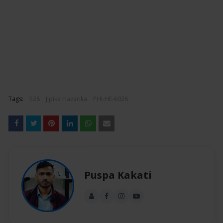
Tags:
528
Jipika Hazarika
PHI-HE-6026
Puspa Kakati