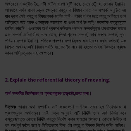
অৰ্থবোৰে একত্ৰীত হৈ, এটা জটিল ধাৰণা সৃষ্টি কৰে, যেনে সৌন্দৰ্য, সোৱাদ ইত্য়াদি।
আনহাহে অৰ্থৰ ধাৰণাতত্ত্বৰ ক্ষেত্ৰত বস্তুৰ বা বিষয়ৰ লগত এক সম্পৰ্ক অনুষ্ঠিত হয়
যাৰ দ্বাৰা সেই বস্তু বা বিষয়বোৰক জানিব পাৰি। কাৰণ ল'কৰ মতে বস্তু অবিহনে গুণৰ
অস্তিত্ব নাই আৰু গুণসমূহক নজনাকৈ বা গুণৰ অৰ্থ উপলব্ধি নকৰাকৈ বস্তুসমূহক
জানিব নোৱাৰি। গুণবোৰৰ অৰ্থ প্ৰকাশ কৰিবলৈ পৰস্পৰ সম্পৰ্কযুক্ত ধাৰণাবোৰৰ মাজত
এক সম্পৰ্ক অনিবাৰ্য হৈ পৰে যেনে, পিতা-পুত্ৰৰ সম্পৰ্ক, কাৰ্য কৰণৰ সম্পৰ্ক, পূব-
পশ্চিমৰ সম্পৰ্ক ইত্য়াদি। গতিকে পৰস্পৰ সম্পৰ্কযুক্ত ধাৰণাবোৰৰ দ্বাৰা জ্ঞাতাই এক
নিশ্চিত অৰ্থবহনকাৰী বিষয়ৰ প্ৰতি সচেতন হৈ পৰে যি হয়তো তা
ৎক্ষণিকভাৱে প্ৰত্য়ক্ষ
জ্ঞানৰ অস্তিত্ববান নহ'বও পাৰে।
2. Explain the referential theory of meaning.
অৰ্থ সম্পৰ্কীয় নিৰ্দেশাত্মক বা প্ৰসংগমূলক তত্ত্বটো ব্য়াখ্য়া কৰা।
উত্তৰঃ
ভাষাৰ অৰ্থ সম্পৰ্কীয় এটি গুৰুত্বপূৰ্ণ দাৰ্শনিক তত্ত্ব হল নিৰ্দেশাত্মক বা
প্ৰসংগমূলক অৰ্থতত্ত্ব। এই তত্ত্ব অনুসৰি এটি নিৰ্দিষ্ট শব্দৰ অৰ্থ নিৰ্ভৰ কৰে
বাস্তুৱজগতত কোনো নিৰ্দিষ্ট বস্তুক নিৰ্দেশ কৰাৰ ক্ষমতাৰ ওপৰত। কোনো উক্তি বা
শব্দ অৰ্থপূৰ্ণ হবলৈ হলে ই নিশ্চিতভাৱে কিবা এটা বস্তু বা বিষয়ক নিৰ্দেশ কৰিব লাগিব।