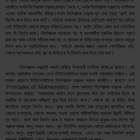
যি শব্দই কোনো বস্তুক নিৰ্দেশ কৰিব নোৱাৰে তাৰ কোনো অৰ্থই নাই। উইলিয়াম পি.
আলষ্টনে অৰ্থৰ নিৰ্দেশাত্মক তত্ত্বৰ ব্য়াখ্য়াত কৈছে য, অৰ্থৰ নিৰ্দেশাত্মক তত্ত্বতো দাৰ্শনিকৰ
ওচৰত অধিক আকৰ্ষণীয় পৰিছে।
অৰ্থৰ নিৰ্দেশাত্মক তত্ত্বৰ মূল কথা হৈছে 'শব্দই যাক
নিৰ্দেশ কৰে সিয়ে তাৰ অৰ্থ'। গতিকে ভাষাগত উক্তিৰ তেতিয়াই অৰ্থপূৰ্ণ হব যেতিয়া
সেই উক্তিটো কোনো বস্তুৰ পৰিৱৰ্তে ব্য়ৱহৃত হয়। অৰ্থা
ৎ উক্তি এটাৰ অৰ্থ সেইটোৱে
যাক সি নিৰ্দেশ কৰে। নিৰ্দেশাত্মক মতবাদত শব্দ বা শব্দসমষ্টিক প্ৰতীক হিচাপে গ্ৰহণ
কৰা হয় আৰু এইটো স্বীকাৰ কৰা হয় যে শব্দবোৰ বা উক্তিসমূহ জগতৰ কোনো বস্তুক
নিৰ্দশ কৰে বা প্ৰতীনিধিত্ব কৰে। গতিকে শব্দাৰ্থৰ মাজত কোনো গোপনীয়তা নাই,
কোনো ৰহস্য়ময়তা নাই; শব্দ বা উক্তিয়ে যি নিৰ্দেশ কৰে সিয়ে তাৰ অৰ্থ।
নিৰ্দেশাত্মক তত্ত্বটো সমৰ্থন কৰিছে বিশ্লষণী দাৰ্শনিক বাৰ্ট্ৰাণ্ড ৰাছেল। এই
মতবাদ প্ৰতিষ্ঠাৰ ক্ষেত্ৰত তেওঁ উইটগেনষ্টাইনৰ দ্বাৰা যথেষ্ট প্ৰভাৱিত হৈছিল। এটা
সময়ত ৰাছেলে উইটগেনষ্টাইনৰ নিৰ্দেশাত্মক তত্ত্বক প্ৰচাৰ কৰিছিল। ৰাছেলে তেওঁ
'Principles of Mathematics' নামৰ গ্ৰন্থত নিৰ্দেশাত্মক তত্ত্বক এইদৰে
উপস্থাপন কৰিছে- 'সহজভাৱে কবলৈ গলে শব্দবোৰৰ অৰ্থ হল সেইবোৰ চিহ্ন বা
প্ৰতীক যি শব্দবোৰৰ পৰিৱৰ্তে অন্য় কিবা নিৰ্দেশ কৰে।' কোনো শব্দ বা উক্তি কিবা
জাগতিক বস্তুক নিৰ্দেশ কৰে। শব্দৰ অৰ্থই নিৰ্দেশ কৰা বস্তুবোৰ জাগতিক বস্তু,
কোনো গুণস্বভৱ, কোনো সম্বন্ধ অথবা কোনো পাৰিপাৰ্শ্বিক অৱস্থা ইত্য়াদি বিভিন্ন
হব পাৰে। শব্দই যাক নিৰ্দেশ কৰে ই সকলো সময়তে ফিডো কুকুৰৰ দৰে বিশেষ মূৰ্ত
প্ৰত্য়ক্ষগ্ৰাহ্য় বস্তু নহবও পাৰে। শব্দ নিৰ্দেশিত বস্তুবোৰ কোনো জাতিবাচক বিশেষ্য়,
যেনে- মানুহ, কুকুৰ ইত্য়াদি; কোনো গুণধৰ্ম; সম্বন্ধ, যেনে- শব্দ আৰু নিৰ্দেশত বস্তুৰ
সম্বন্ধ; পৰিস্থিতি, যেনে- বিশৃংখলা, অৰাজকতা ইত্য়াদি হব পাৰে।