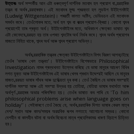
উত্তৰঃ
অৰ্থ সম্পৰ্কীয় আন এটা গুৰুত্বপূৰ্ণ দাৰ্শনিক মতবাদ হল প্ৰয়োগ বা ব্য়ৱহাৰিক
তত্ত্ব বা অৰ্থৰ ব্য়ৱহাৰবাদ। এই মতবাদৰ মুখ্য় প্ৰৱক্তা হল লুডউগ উইটগেনষ্টাই
(Ludwig Wittgenstein)। পৰৱৰ্তী কালত অষ্টিন, ডেভিডচন এই মতবাদক
সমৰ্থন কৰে। তেওঁলোকৰ মতে, অৰ্থ হল শব্দ বা বাক্য়ৰ প্ৰয়োগ-ক্ৰিয়া। কোনো শব্দৰ
প্ৰয়োগেই তাৰ প্ৰকৃত অৰ্থ। উইটগেনষ্টাইনৰ মতে, অধিকাংশ ক্ষেত্ৰত ভাষাত শব্দ
এটা কেনেদৰে ব্য়ৱহৃত হয় তাৰ ওপৰত শব্দটোৰ অৰ্থ নিৰ্ভৰ কৰে। শব্দৰ অৰ্থৰ প্ৰয়োগৰ
মাজতে নিহিত থাকে, শব্দৰ অৰ্থ আৰু শব্দৰ প্ৰয়োগ অভিন্ন।
অৰ্থৰ ব্য়ৱহাৰিক তত্ত্বৰ ক্ষেত্ৰত উইটগেনষ্টাইনে বিশদ বিৱৰণ আগবঢ়াইছে
তেওঁৰ 'ভাষাৰ খেল তত্ত্বত'। উইটগেনষ্টাইনে বিশেষভাৱে Philosophical
Investigation নামৰ গ্ৰন্থখনত উল্লেখ কৰিছে যে ভাষা মানুহৰ আচৰণ বিধিৰ
লগত যুক্ত আৰু উইটগেনষ্টাইনৰ এই ভাষাৰ খেলৰ প্ৰধান উদ্দেশ্য়ই আছিল যে মানুহৰ
মাজত ব্য়ৱহৃত ভাষাৰ সাঁথৰ আৰু দুৰ্বোধ্য়তা দূৰ কৰা। তেওঁ কৈছিল যে ভাষাৰ সমস্য়াই
দাৰ্শনিক সমস্য়া আৰু এই সমস্য়া উদ্ভৱ হয় তেতিয়া, যেতিয়া ভাষাৰ যথাৰ্থতা আৰু
অৰ্থপূৰ্ণ ব্য়ৱহাৰৰ অভাৱ পৰিলক্ষিত হয়। তেওঁৰ ভাষাত কব পাৰি যে 'To him
philosophical problems arise when language goes on
holiday''। সেইকাৰণে তেওঁ কৈছে যে, অৰ্থৰ ব্য়ৱহাৰিক দিশত ভাষাৰ কেৱল মাত্ৰ
দেশ/ স্থান আৰু কাল/সময়ৰ অৱয়বিক ৰূপৰ লগতহে আলোচনা সম্ভৱ। কোনো
দেশহীন বা কালহীন ঘটনা বা অৰ্থৰ বিবেচনা মাত্ৰ প্ৰহেলিকাময় ধাৰণা হিচাপে চিহ্নিত
হব।