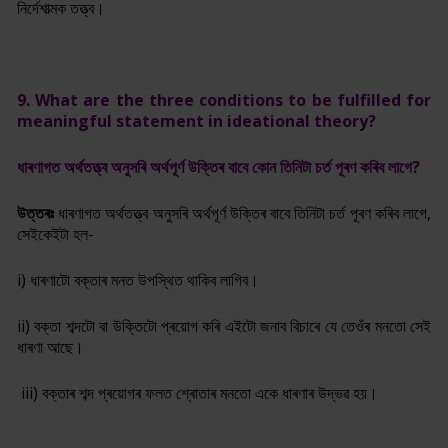
নিৰ্দেশাত্মক তত্ত্ব।
9. What are the three conditions to be fulfilled for
meaningful statement in ideational theory?
ধাৰণাগত অৰ্থতত্ত্ব অনুসৰি অৰ্থপূৰ্ণ উক্তিৰ বাবে কোন তিনিটা চৰ্ত পূৰণ কৰিব লাগে?
উত্তৰঃ
ধাৰণাগত অৰ্থতত্ত্ব অনুসৰি অৰ্থপূৰ্ণ উক্তিৰ বাবে তিনিটা চৰ্ত পূৰণ কৰিব লাগে,
সেইকেইটা হল-
i) ধাৰণাটো বক্তাৰ মনত উপস্থিত থাকিব লাগিব।
ii) বক্তা শব্দটো বা উক্তিটো প্ৰয়োগ কৰি এইটো জনাব বিচাৰে যে তেওঁৰ মনতো সেই
ধাৰণা আছে।
iii) বক্তাৰ শব্দ প্ৰয়োগৰ ফলত শ্ৰোতাৰ মনতো একে ধাৰণাৰ উদ্ভৱ হয়।