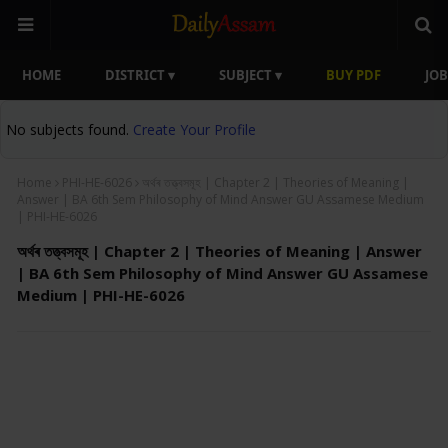
HOME
DISTRICT ▾
SUBJECT ▾
BUY PDF
JOB
No subjects found.
Create Your Profile
Home
PHI-HE-6026
অৰ্থৰ তত্ত্বসমূহ | Chapter 2 | Theories of Meaning |
Answer | BA 6th Sem Philosophy of Mind Answer GU Assamese Medium
| PHI-HE-6026
অৰ্থৰ তত্ত্বসমূহ | Chapter 2 | Theories of Meaning | Answer
| BA 6th Sem Philosophy of Mind Answer GU Assamese
Medium | PHI-HE-6026