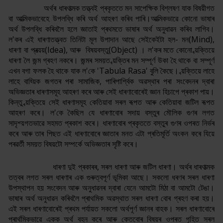
অৰ্থৰ ধাৰণাত্মক তত্ত্বই প্ৰকৃততে মন সাপেক্ষিক বিশ্লষণ যাক বিষয়ীগত
বা আত্মিকভাবেহে উপলব্ধি কৰি অৰ্থ আহৰণ কৰিব পাৰি।আত্মিকভাৱে কোনো ভাষাৰ
অৰ্থ উপলব্ধি কৰিবলৈ হলে জ্ঞাতাই প্ৰথমতে ভাষাৰ অৰ্থ অনুধাৱন কৰিব লাগিব।
ল'কৰ এই ধাৰণাতত্ত্বত তিনিটা মূল উপাদান আছে সেইকেইটা হল- মন(Mind),
ধাৰণা বা প্ৰত্য়য়(Idea), আৰু বিষয়বস্তু(Object) । ল'কৰ মতে কোনো ব্য়ক্তিয়ে
ধাৰণা লৈ জন্ম গ্ৰহণ নকৰে। জন্মৰ সময়ত ব্য়ক্তিৰ মন সম্পূৰ্ণ উকা হৈ থাকে বা সম্পূৰ্ণ
এখন বগা ফলক হৈ থাকে যাক ল'কে 'Tabula Rasa' বুলি কৈছে। ব্য়ক্তিয়ে লাহে
লাহে বাহ্য়িক জগতৰ পৰা সামাজিক, পাৰিপাৰ্শ্বিক অৱস্থাৰ পৰা সংবেদনৰ দ্বাৰা
অভিজ্ঞতাৰ ধাৰণাসমূহ আহৰণ কৰে আৰু সেই ধাৰণাবোৰেই জ্ঞান হিচাপে প্ৰকাশ পায়।
কিন্তু ব্য়ক্তিয়ে সেই ধাৰণাসমূহ কেতিয়াবা সৰল ৰূপত আৰু কেতিয়াবা জটিল ৰূপত
আহৰণ কৰে। ল'কে কৈছিল যে ধাৰণাবোৰ সদায় বস্তুৰ মৌলিক গুণৰ লগত
সাদৃশ্য়গতভাৱে সহমত প্ৰকাশ কৰে। ধাৰণাবোৰ প্ৰকৃততে বস্তুৰ গুণৰ ওপৰত নিৰ্ভৰ
কৰে আৰু তাৰ পিছত এই ধাৰণাবোৰে জ্ঞাতাৰ মনত এটা প্ৰতিমূৰ্তি অংকন কৰে যিয়ে
পৰৱৰ্তী সময়ত বিষয়টো সম্পৰ্কে অভিজ্ঞতাৰ সৃষ্টি কৰে।
ধাৰণা দুই প্ৰকাৰৰ, সৰল ধাৰণা আৰু জটিল ধাৰণা। অৰ্থৰ ধাৰণাত্মক
তত্বৰ লগত সৰল ধাৰণাৰ এক গুৰুত্বপূৰ্ণ ভূমিকা আছে। সকলো ধৰণৰ সৰল ধাৰণা
উপস্থাপন হয় সংবেদন আৰু অনুধাৱনৰ দ্বাৰা যেনে আমটো মিঠা বা আমটো টেঙা।
ভাষাৰ অৰ্থ অনুধাৱন কৰিবলৈ প্ৰাথমিক অৱস্থাত সৰল ধাৰণা বোৰ গ্ৰহণ কৰা হয়।
এই সৰল ধাৰণাবোৰেই প্ৰথম পৰ্যায়ত সকলো অৰ্থপূৰ্ণ জ্ঞানৰ বাহক। সৰল ধাৰণাবোৰে
প্ৰাৰ্থমিকভাৱে একক অৰ্থ বহন কৰে আৰু কেতবোৰ বিষয়ৰ ওপৰত গৃহিত সৰল