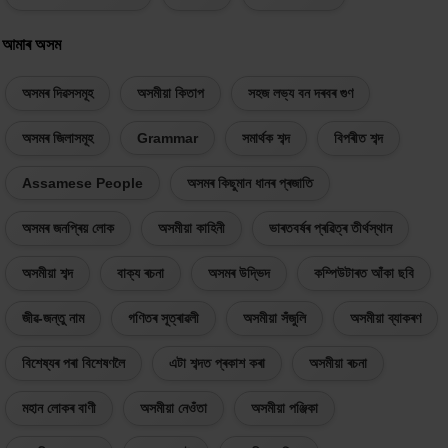
আমাৰ অসম
অসমৰ দিৱসসমূহ
অসমীয়া কিতাপ
সহজ লভ্য বন দৰবৰ গুণ
অসমৰ জিলাসমূহ
Grammar
সমাৰ্থক শব্দ
বিপৰীত শব্দ
Assamese People
অসমৰ কিছুমান ধানৰ প্ৰজাতি
অসমৰ জনপ্ৰিয় লোক
অসমীয়া কাহিনী
ভাৰতবৰ্ষৰ প্ৰৱিত্ৰ তীৰ্থস্থান
অসমীয়া শব্দ
বাক্য ৰচনা
অসমৰ উদ্ভিদ
কম্পিউটাৰত আঁকা ছবি
জীৱ-জন্তু নাম
গণিতৰ সূত্ৰাৱলী
অসমীয়া সঁজুলি
অসমীয়া ব্যাকৰণ
বিশেষ্যৰ পৰা বিশেষণলৈ
এটা শব্দত প্ৰকাশ কৰা
অসমীয়া ৰচনা
মহান লোকৰ বাণী
অসমীয়া নেওঁতা
অসমীয়া পঞ্জিকা