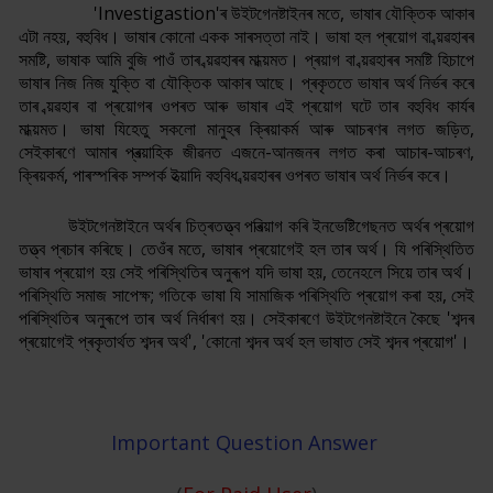
'Investigastion'ৰ উইটগেনষ্টাইনৰ মতে, ভাষাৰ যৌক্তিক আকাৰ
এটা নহয়, বহুবিধ। ভাষাৰ কোনো একক সাৰসত্তা নাই। ভাষা হল প্ৰয়োগ বা ব্য়ৱহাৰৰ
সমষ্টি, ভাষাক আমি বুজি পাওঁ তাৰ ব্য়ৱহাৰৰ মাধ্য়মত। প্ৰয়াগ বা ব্য়ৱহাৰৰ সমষ্টি হিচাপে
ভাষাৰ নিজ নিজ যুক্তি বা যৌক্তিক আকাৰ আছে। প্ৰকৃততে ভাষাৰ অৰ্থ নিৰ্ভৰ কৰে
তাৰ ব্য়ৱহাৰ বা প্ৰয়োগৰ ওপৰত আৰু ভাষাৰ এই প্ৰয়োগ ঘটে তাৰ বহুবিধ কাৰ্যৰ
মাধ্য়মত। ভাষা যিহেতু সকলো মানুহৰ ক্ৰিয়াকৰ্ম আৰু আচৰণৰ লগত জড়িত,
সেইকাৰণে আমাৰ প্ৰত্য়াহিক জীৱনত এজনে-আনজনৰ লগত কৰা আচাৰ-আচৰণ,
ক্ৰিয়কৰ্ম, পাৰস্পৰিক সম্পৰ্ক ইত্য়াদি বহুবিধ ব্য়ৱহাৰৰ ওপৰত ভাষাৰ অৰ্থ নিৰ্ভৰ কৰে।
উইটগেনষ্টাইনে অৰ্থৰ চিত্ৰতত্ত্ব পৰিত্য়াগ কৰি ইনভেষ্টিগেছনত অৰ্থৰ প্ৰয়োগ
তত্ত্ব প্ৰচাৰ কৰিছে। তেওঁৰ মতে, ভাষাৰ প্ৰয়োগেই হল তাৰ অৰ্থ। যি পৰিস্থিতিত
ভাষাৰ প্ৰয়োগ হয় সেই পৰিস্থিতিৰ অনুৰূপ যদি ভাষা হয়, তেনেহলে সিয়ে তাৰ অৰ্থ।
পৰিস্থিতি সমাজ সাপেক্ষ; গতিকে ভাষা যি সামাজিক পৰিস্থিতি প্ৰয়োগ কৰা হয়, সেই
পৰিস্থিতিৰ অনুৰূপে তাৰ অৰ্থ নিৰ্ধাৰণ হয়। সেইকাৰণে উইটগেনষ্টাইনে কৈছে 'শব্দৰ
প্ৰয়োগেই প্ৰকৃতাৰ্থত শব্দৰ অৰ্থ', 'কোনো শব্দৰ অৰ্থ হল ভাষাত সেই শব্দৰ প্ৰয়োগ'।
Important Question Answer