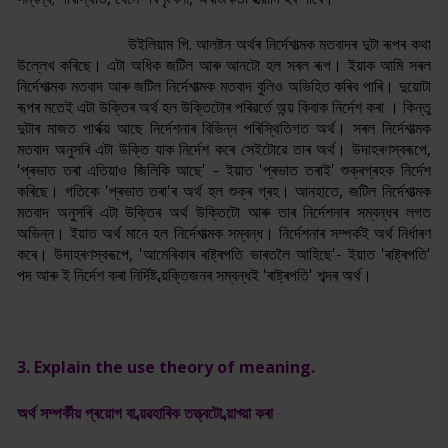
উইলিয়াম পি. আলষ্টন অৰ্থৰ নিৰ্দেশাত্মক মতবাদৰ দুটা ৰূপৰ কথা
উল্লেখ কৰিছে। এটা অধিক জটিল আৰু আনটো হল সৰল ৰূপ। ইয়াক আমি সৰল
নিৰ্দেশাত্মক মতবাদ আৰু জটিল নিৰ্দেশাত্মক মতবাদ বুলিও অভিহিত কৰিব পাৰি। দুয়োটা
ৰূপৰ মতেই এটা উক্তিৰ অৰ্থ হল উক্তিটোৰ পৰিৱৰ্তে অন্য় কিবাক নিৰ্দেশ কৰা । কিন্তু
দুটাৰ মাজত পাৰ্থক্য় আছে নিৰ্দেশনাৰ বিভিন্ন পৰিস্থিতিগত অৰ্থ। সৰল নিৰ্দেশাত্মক
মতবাদ অনুসৰি এটা উক্তি যাক নিৰ্দেশ কৰে সেইটোৱে তাৰ অৰ্থ। উদাহৰণস্বৰূপে,
'প্ৰভাত তৰা এতিয়াও জিলিকি আছে' - ইয়াত 'প্ৰভাত তৰাই' শুক্ৰগ্ৰহক নিৰ্দেশ
কৰিছে। গতিকে 'প্ৰভাত তৰা'ৰ অৰ্থ হল শুক্ৰ গ্ৰহ। আনহাতে, জটিল নিৰ্দেশাত্মক
মতবাদ অনুসৰি এটা উক্তিৰ অৰ্থ উক্তিটো আৰু তাৰ নিৰ্দেশনাৰ সম্বন্ধৰ লগত
অভিন্ন। ইয়াত অৰ্থ মানে হল নিৰ্দেশাত্মক সম্বন্ধ। নিৰ্দেশনাৰ সম্পৰ্কই অৰ্থ নিৰ্ধাৰণ
কৰে। উদাহৰণস্বৰূপে, 'আমেৰিকাৰ ৰাষ্ট্ৰপতি ভাৰতলৈ আহিছে'- ইয়াত 'ৰাষ্ট্ৰপতি'
পদ আৰু ই নিৰ্দেশ কৰা নিৰ্দিষ্ট ব্য়ক্তিজনৰ সম্বন্ধই 'ৰাষ্ট্ৰপতি' শব্দৰ অৰ্থ।
3. Explain the use theory of meaning.
অৰ্থ সম্পৰ্কীয় প্ৰয়োগ বা ব্য়ৱহাৰিক তত্ত্বটো ব্য়াখ্য়া কৰা