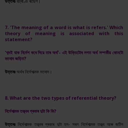
উত্তৰঃ
বাৰ্ট্ৰাণ্ড ৰাছেল।
7. 'The meaning of a word is what is refers.' Which
theory of meaning is associated with this
statement?
'শব্দই যাক নিৰ্দেশ কৰে সিয়ে তাৰ অৰ্থ'- এই উক্তিটোৰ লগত অৰ্থ সম্পৰ্কীয় কোনটো
মতবাদ জড়িত?
উত্তৰঃ
অৰ্থৰ নিৰ্দেশাত্মক মতবাদ।
8. What are the two types of referential theory?
নিৰ্দেশাত্মক তত্ত্বৰ প্ৰকাৰ দুটা কি কি?
উত্তৰঃ
নিৰ্দেশাত্মক তত্ত্বৰ প্ৰকাৰ দুটা হল- সৰল নিৰ্দেশাত্মক তত্ত্ব আৰু জটিল