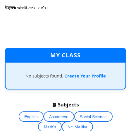
উত্তৰঃ
আনটো সংখ্য়া ৫ হ'ব।
MY CLASS
No subjects found.
Create Your Profile
📘 Subjects
English
Assamese
Social Science
Math's
Niti Mallika