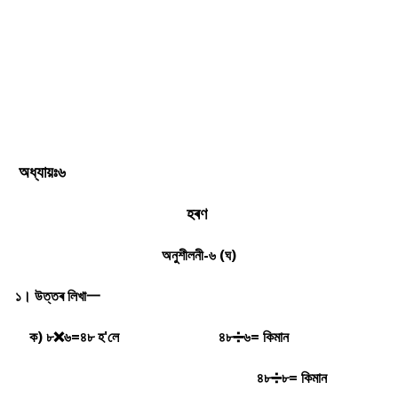
অধ্যায়ঃ৬
হৰণ
অনুশীলনী-৬ (ঘ)
১। উত্তৰ লিখা一
ক) ৮
❌
৬=৪৮ হ'লে
৪৮➗৬= কিমান
৪৮➗৮= কিমান