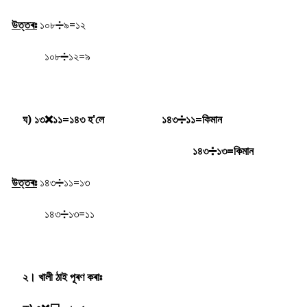
উত্তৰঃ
১০৮
➗৯=১২
১০৮
➗১২=৯
ঘ) ১৩
❌
১১=১৪৩ হ'লে
১৪৩
➗১১=কিমান
১৪৩
➗১৩=কিমান
উত্তৰঃ
১৪৩
➗১১=১৩
১৪৩
➗১৩=১১
২। খালী ঠাই পূৰণ কৰাঃ