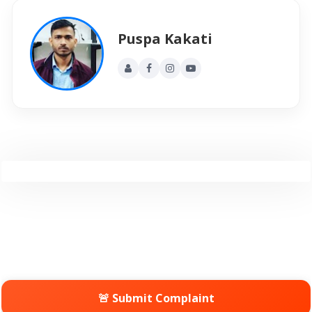
Puspa Kakati
🚨 Submit Complaint