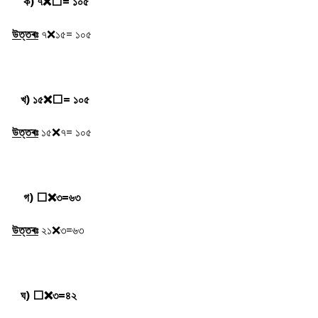
ক) ৭
❌⬜= ১০৫
উত্তৰঃ
৭
❌১৫= ১০৫
খ) ১৫
❌
⬜= ১০৫
উত্তৰঃ
১৫❌৭= ১০৫
গ)
⬜
❌
৩=৬৩
উত্তৰঃ
২১
❌৩=৬৩
ঘ)
⬜
❌
৩=৪২