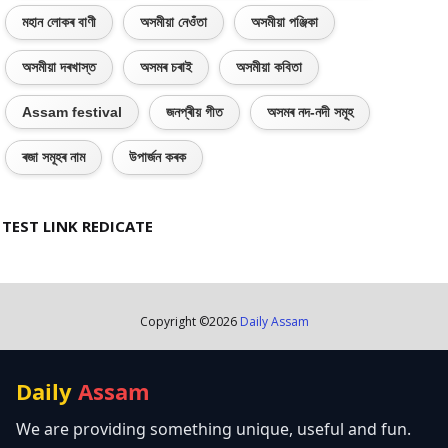
মহান লোকৰ বাণী
অসমীয়া নেওঁতা
অসমীয়া পঞ্জিকা
অসমীয়া দৰখাস্ত
অসমৰ চৰাই
অসমীয়া কবিতা
Assam festival
জনপ্ৰীয় গীত
অসমৰ নদ-নদী সমূহ
ৰজা সমূহৰ নাম
উপাৰ্জন কৰক
TEST LINK REDICATE
Copyright ©
2026
Daily Assam
Daily
Assam
We are providing something unique, useful and fun.