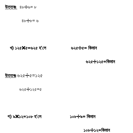
উত্তৰঃ
৪৮➗৬= ৮
৪৮➗৮= ৬
খ) ১২৫
❌
৫=৬২৫ হ'লে
৬২৫
➗৫= কিমান
৬২৫
➗১২৫=কিমান
৬২৫
➗৫=১২৫
উত্তৰঃ
৬২৫
➗১২৫=৫
গ) ৯
❌
১২=১০৮ হ'লে
১০৮
➗৯= কিমান
১০৮
➗১২=কিমান