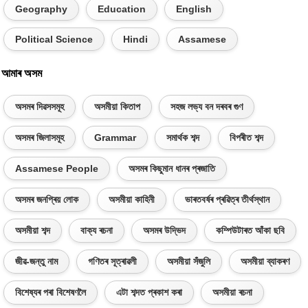
Geography
Education
English
Political Science
Hindi
Assamese
আমাৰ অসম
অসমৰ দিৱসসমূহ
অসমীয়া কিতাপ
সহজ লভ্য বন দৰবৰ গুণ
অসমৰ জিলাসমূহ
Grammar
সমাৰ্থক শব্দ
বিপৰীত শব্দ
Assamese People
অসমৰ কিছুমান ধানৰ প্ৰজাতি
অসমৰ জনপ্ৰিয় লোক
অসমীয়া কাহিনী
ভাৰতবৰ্ষৰ প্ৰৱিত্ৰ তীৰ্থস্থান
অসমীয়া শব্দ
বাক্য ৰচনা
অসমৰ উদ্ভিদ
কম্পিউটাৰত আঁকা ছবি
জীৱ-জন্তু নাম
গণিতৰ সূত্ৰাৱলী
অসমীয়া সঁজুলি
অসমীয়া ব্যাকৰণ
বিশেষ্যৰ পৰা বিশেষণলৈ
এটা শব্দত প্ৰকাশ কৰা
অসমীয়া ৰচনা