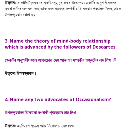
উত্তৰঃ
ডেকাৰ্টৰ দ্বৈতবাদৰ ত্ৰুটিসমূহ দূৰ কৰাৰ উদ্দেশ্য়ে ডেকাৰ্টৰ অনুগামীসকলৰ
দ্বাৰা দৰ্শনৰ জগতত দেহ আৰু মনৰ সম্বন্ধ সম্পৰ্কীয় যি মতবাদ প্ৰচলিত হৈছে তাকে
উপলক্ষ্য়বাদ বোলা হয়।
3. Name the theory of mind-body relationship
which is advanced by the followers of Descartes.
ডেকাৰ্টৰ অনুগামীসকলে আগবঢ়োৱা দেহ আৰু মন সম্পৰ্কীয় তত্ত্বটোৰ নাম লিখা।ট
উত্তৰঃ উপলক্ষ্য়বাদ।
4. Name any two advocates of Occasionalism?
উপলক্ষ্য়বাদৰ যিকোনো দুগৰাকী প্ৰৱক্তাৰ নাম লিখা।
উত্তৰঃ
আৰ্নল্ড গেলিনেক্স আৰু নিকোলাচ মেলব্ৰাঞ্চ।