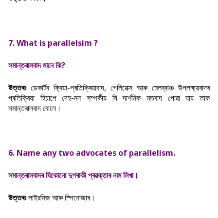
7. What is parallelsim ?
সমান্তৰালবাদ মানে কি?
উত্তৰঃ
ডেকাৰ্টৰ ক্ৰিয়া-প্ৰতিক্ৰিয়াবাদ, গেলিনেক্স আৰু মেলব্ৰাঞ্চ উপলক্ষ্য়বাদৰ
প্ৰতিক্ৰিয়া হিচাপে দেহ-মন সম্পৰ্কীয় যি দাৰ্শনিক মতবাদ পোৱা যায় তাক
সমান্তৰালবাদ বোলে।
6. Name any two advocates of parallelism.
সমান্তৰালবাদৰ যিকোনো দুগৰাকী প্ৰৱক্তাৰ নাম লিখা।
উত্তৰঃ
লাইৱনিজ আৰু স্পিনোজাৰ।