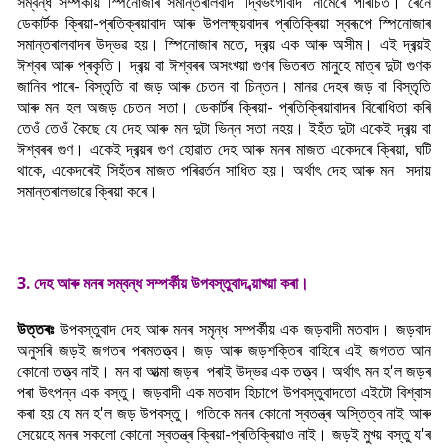
সম্বন্ধ সম্পৰ্কীয় স্পিনোজাৰ সমান্তৰালবাদ 'দ্বিভংগীবাদ' নামেৰে পৰিচিত। ৰেনে
ডেকাৰ্টক ক্ৰিয়া-প্ৰতিক্ৰয়াবাদ আৰু উপলক্ষ্য়বাদৰ প্ৰতিক্ৰিয়া স্বৰূপে স্পিনোজাৰ
সমান্তৰালবাদৰ উদ্ভৱ হয়। স্পিনোজাৰ মতে, দ্ৰব্য় এক আৰু অসীম। এই দ্ৰব্য়ই
ঈশ্বৰ আৰু প্ৰকৃতি। দ্ৰব্য় বা ঈশ্বৰৰ অসংখ্য়া গুণৰ ভিতৰত মানুহে মাত্ৰ দুটা গুণক
জানিব পাৰে- বিস্তৃতি বা জড় আৰু চেতন বা চিন্তন। মানৱ দেহৰ জড় বা বিস্তৃতি
আৰু মন হল অজড় চেতন সতা। ডেকাৰ্টৰ ক্ৰিয়া- প্ৰতিক্ৰিয়াবাদৰ বিৰোধিতা কৰি
তেওঁ তেওঁ কৈছে যে দেহ আৰু মন দুটা ভিন্ন সতা নহয়। ইহঁত দুটা একেই দ্ৰব্য় বা
ঈশ্বৰৰ গুণ। একেই দ্ৰব্য়ৰ গুণ হোৱাত দেহ আৰু মনৰ মাজত একেদৰে ক্ৰিয়া, ঘটি
থাকে, একেদৰেই সিহঁতৰ মাজত পৰিৱৰ্তন সাধিত হয়। অৰ্থা
ৎ দেহ আৰু মন সদায়
সমান্তৰালভাৱে ক্ৰিয়া কৰে।
3. দেহ আৰু মনৰ সম্বন্ধ সম্পৰ্কীয় উপবস্তুবাদ ব্য়াখ্য়া কৰা।
উত্তৰঃ
উপবস্তুবাদ দেহ আৰু মনৰ সমৃন্ধ সম্পৰ্কীয় এক জড়বাদী মতবাদ। জড়বাদ
অনুসৰি জড়ই জগতৰ পৰমতত্ত্ব। জড় আৰু জড়শক্তিৰ বাহিৰে এই জগতত আন
কোনো তত্ত্ব নাই। মন বা আত্মা জড়ৰ পৰাই উদ্ভৱ এক তত্ত্ব। অৰ্থাৎ মন হ'ল জড়ৰ
পৰা উৎপন্ন এক বস্তু। জড়বাদী এক মতবাদ হিচাপে উপবস্তুবাদতো এইটো বিশ্বাস
কৰা হয় যে মন হ'ল জড় উপবস্তু। গতিকে মনৰ কোনো স্বতন্ত্ৰ অস্তিত্ব নাই আৰু
সেয়েহে মনৰ সকলো কোনো স্বতন্ত্ৰ ক্ৰিয়া-প্ৰতিক্ৰিয়াও নাই। জড়ই মুখ্য় বস্তু য'ৰ