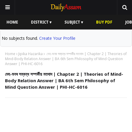
HOME
DISTRICT ▾
SUBJECT ▾
BUY PDF
JOB
No subjects found.
Create Your Profile
Home
Jipika Hazarika
দেহ-মনৰ সম্বন্ধ সম্পৰ্কীয় মতবাদ | Chapter 2 | Theories of
Mind-Body Relation Answer | BA 6th Sem Philosophy of Mind Question
Answer | PHI-HC-6016
দেহ-মনৰ সম্বন্ধ সম্পৰ্কীয় মতবাদ | Chapter 2 | Theories of Mind-
Body Relation Answer | BA 6th Sem Philosophy of
Mind Question Answer | PHI-HC-6016