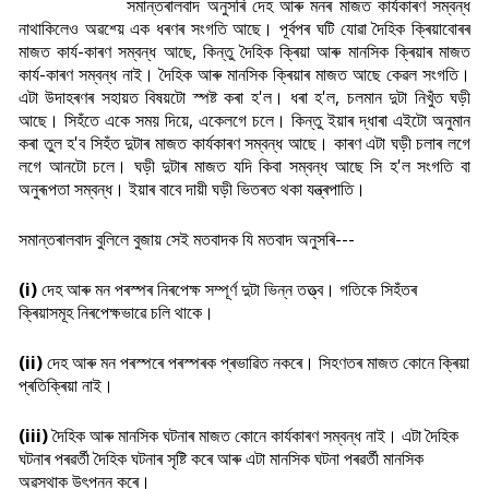
সমান্তৰালবাদ অনুসৰি দেহ আৰু মনৰ মাজত কাৰ্যকাৰণ সম্বন্ধ
নাথাকিলেও অৱশ্য়ে এক ধৰণৰ সংগতি আছে। পূৰ্বপৰ ঘটি যোৱা দৈহিক ক্ৰিয়াবোৰৰ
মাজত কাৰ্য-কাৰণ সম্বন্ধ আছে, কিন্তু দৈহিক ক্ৰিয়া আৰু মানসিক ক্ৰিয়াৰ মাজত
কাৰ্য-কাৰণ সম্বন্ধ নাই। দৈহিক আৰু মানসিক ক্ৰিয়াৰ মাজত আছে কেৱল সংগতি।
এটা উদাহৰণৰ সহায়ত বিষয়টো স্পষ্ট কৰা হ'ল। ধৰা হ'ল, চলমান দুটা নিখুঁত ঘড়ী
আছে। সিহঁতে একে সময় দিয়ে, একেলগে চলে। কিন্তু ইয়াৰ দ্ধাৰা এইটো অনুমান
কৰা তুল হ'ব সিহঁত দুটাৰ মাজত কাৰ্যকাৰণ সম্বন্ধ আছে। কাৰণ এটা ঘড়ী চলাৰ লগে
লগে আনটো চলে। ঘড়ী দুটাৰ মাজত যদি কিবা সম্বন্ধ আছে সি হ'ল সংগতি বা
অনুৰূপতা সম্বন্ধ। ইয়াৰ বাবে দায়ী ঘড়ী ভিতৰত থকা যন্ত্ৰপাতি।
সমান্তৰালবাদ বুলিলে বুজায় সেই মতবাদক যি মতবাদ অনুসৰি---
(i)
দেহ আৰু মন পৰস্পৰ নিৰপেক্ষ সম্পূৰ্ণ দুটা ভিন্ন তত্ত্ব। গতিকে সিহঁতৰ
ক্ৰিয়াসমূহ নিৰপেক্ষভাৱে চলি থাকে।
(ii)
দেহ আৰু মন পৰস্পৰে পৰস্পৰক প্ৰভাৱিত নকৰে। সিহণতৰ মাজত কোনে ক্ৰিয়া
প্ৰতিক্ৰিয়া নাই।
(iii)
দৈহিক আৰু মানসিক ঘটনাৰ মাজত কোনে কাৰ্যকাৰণ সম্বন্ধ নাই। এটা দৈহিক
ঘটনাৰ পৰৱৰ্তী দৈহিক ঘটনাৰ সৃষ্টি কৰে আৰু এটা মানসিক ঘটনা পৰৱৰ্তী মানসিক
অৱস্থাক উৎপন্ন কৰে।