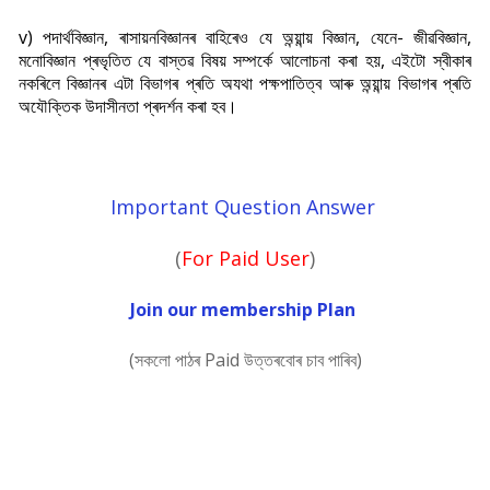
v) পদাৰ্থবিজ্ঞান, ৰাসায়নবিজ্ঞানৰ বাহিৰেও যে অন্য়ান্য় বিজ্ঞান, যেনে- জীৱবিজ্ঞান,
মনোবিজ্ঞান প্ৰভৃতিত যে বাস্তৱ বিষয় সম্পৰ্কে আলোচনা কৰা হয়, এইটো স্বীকাৰ
নকৰিলে বিজ্ঞানৰ এটা বিভাগৰ প্ৰতি অযথা পক্ষপাতিত্ব আৰু অন্য়ান্য় বিভাগৰ প্ৰতি
অযৌক্তিক উদাসীনতা প্ৰদৰ্শন কৰা হব।
Important Question Answer
(
For Paid User
)
Join our membership Plan
(সকলো পাঠৰ Paid উত্তৰবোৰ চাব পাৰিব)