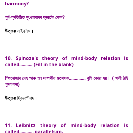
harmony?
পূৰ্ব-প্ৰতিষ্ঠিত শৃংখলাবাদৰ প্ৰৱৰ্তক কোন?
উত্তৰঃ
লাইৱনিজ।
10. Spinoza's theory of mind-body relation is
called........... (Fill in the blank)
স্পিনোজাৰ দেহ আৰু মন সম্পৰ্কীয় মতবাদক.............. বুলি কোৱা হয়। ( খালী ঠাই
পূৰণ কৰা)
উত্তৰঃ
দ্বিভংগীবাদ।
11. Leibnitz theory of mind-body relation is
called............ parallelsim.