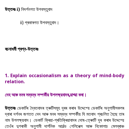
উত্তৰঃ i)
নিদৰ্শনগত উপবস্তুবাদ
ii) প্ৰকাৰগত উপবস্তুবাদ।
ৰচনাধৰ্মী প্ৰশ্ন-উত্তৰঃ
1. Explain occasionalism as a theory of mind-body
relation.
দেহ আৰু মনৰ সম্বন্ধ সম্পৰ্কীয় উপলক্ষ্য়বাদৰ ব্য়াখ্য়া কৰা।
উত্তৰঃ
ডেকাৰ্টৰ দ্বৈতবাদৰ ত্ৰুটিসমূহ দূৰৰ কৰাৰ উদ্দেশ্য়ে ডেকাৰ্টৰ অনুগামীসকলৰ
দ্বাৰা দৰ্শনৰ জগতত দেদ আৰু মনৰ সম্বন্ধ সম্পৰ্কীয় যি মতবাদ প্ৰচলিত হৈছে তাৰ
নাম উপলক্ষ্য়বাদ। ডেকাৰ্ট ক্ৰিয়া-প্ৰতিক্ৰিয়াবাদৰ দোষ-ত্ৰুোটি দূৰ কৰাৰ উদ্দেশ্য়ে
তেওঁৰ দুগৰাকী অনুগামী দাৰ্শনিক আৰ্নল্ড গেলিনেক্স আৰু নিকোলাচ মেলব্ৰাঞ্চ