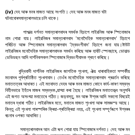
(iv)
দেহ আৰু মনৰ মাজত আছে সংগতি। দেহ আৰু মনৰ মাজত ঘটা
ঘটনাবোৰসমান্তৰালভাৱে চলি থাকে।
পাশ্চাত্য় দৰ্শনত সমান্তৰালবাদৰ সমৰ্থক হিচাপে লাইৱনিজ আৰু স্পিনোজাৰ
নাম পোৱা যায়। লাইৱনিজৰ সমান্তৰালবাদ 'মনোদৈহিক সমান্তৰালবাদ' হিচাপে
পৰিচিত আৰু স্পিনোজাৰ সমান্তৰালবাদ 'দ্বৈভংগীবাদ' হিচাপে জনা যায়।ষ্টাউট
লাইৱনিজৰ মনোদৈহিক সমান্তৰালবাদক সমৰ্থন কৰিছে আৰু হাৰ্বাট স্পেনছাৰে, ডোনাল্ড
ডেভিডছন আদি দাৰ্শনিকসকল স্পিনোজাৰ দ্বিভংগীবাদক গ্ৰহণ কৰিছে।
বুদ্ধিবাদী দাৰ্শনিক লাইৱনিজৰ জাগতিক শৃংখলা, ঐক্য় ধাৰাবাহিকতা সম্পৰ্কীয়
মতবাদৰ পূৰ্বপ্ৰতিষ্ঠিত শৃংখলাবাদ। তেওঁৰ মনোদৈহিক সমান্তৰালবাদ প্ৰৱৰ্তন কৰিছে
মনাততত্বৰ আধাৰত। এই মতবাদত দেহৰ আৰু মনৰ মাজত কোনে কাৰ্য-কাৰণ সম্বন্ধ
বিহীনভাৱে ইহঁতৰ মাজৰ সম্বন্ধক ব্য়াখ্য়া কৰা হৈছে। লাইৱনিজৰ মনাততত্ত্ব অনুসৰি
এই জগত অসংখ্য়া মনাতেৰে গঠিত। জড়বস্তু, মন আৰু ঈশ্বৰ আদি সকলো বিষয়েই
মনাতৰ দ্ধাৰা গঠিত। লাইৱনিজৰ মতে, মনাতৰ মাজত শৃংখলা আৰু সামজ্ঞস্য় আছে।
কিন্তু এই শৃংখলা পাৰস্পৰিক ক্ৰিয়া-প্ৰতিক্ৰিয়া নহয়, এই শৃংখলা সম্পূৰ্ণৰূপে ঈশ্বৰৰ
ৰচনাৰ ওপৰত আধাৰিত।
সমান্তৰালবাদৰ আন এটা ৰূপ পোৱা যায় স্পিনোজাৰ দৰ্শনত। দেহ আৰু মন