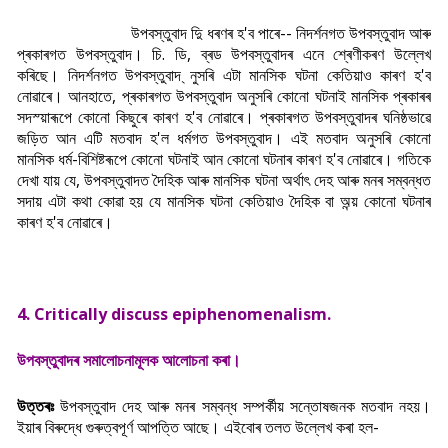
উপবস্তুবাদ দুি ধৰণৰ হ'ব পাৰে-- নিদৰ্শনগত উপবস্তুবাদ আৰু
প্ৰকাৰগত উপবস্তুবাদ। চি. ডি, ব্ৰড উপবস্তুবাদৰ এনে শ্ৰেণীকৰণ উল্লেখ
কৰিছে। নিদৰ্শনগত উপবস্তুবাদ ্নুসৰি এটা মানসিক ঘটনা কেতিয়াও কাৰণ হ'ব
নোৱাৰে। আনহাতে, প্ৰকাৰগত উপবস্তুবাদ অনুসৰি কোনো ঘটনাই মানসিক প্ৰকাৰৰ
সদস্য়াৰূপে কোনো কিছুৰে কাৰণ হ'ব নোৱাৰে। প্ৰকাৰগত উপবস্তুবাদৰ ঘনিষ্ঠভাৱে
জড়িত আন এটি মতবাদ হ'ল ধৰ্মগত উপবস্তুবাদ। এই মতবাদ অনুসৰি কোনো
মানসিক ধৰ্ম-বিশিষ্টৰূপে কোনো ঘটনাই আন কোনো ঘটনাৰ কাৰণ হ'ব নোৱাৰে। গতিকে
দেখা যায় যে, উপবস্তুবাদত দৈহিক আৰু মানসিক ঘটনা অৰ্থা
ৎ দেহ আৰু মনৰ সম্বন্ধত
সদায় এটা কথা কোৱা হয় যে মানসিক ঘটনা কেতিয়াও দৈহিক বা অন্য় কোনো ঘটনাৰ
কাৰণ হ'ব নোৱাৰে।
4. Critically discuss epiphenomenalism.
উপবস্তুবাদৰ সমালোচনামূলক আলোচনা কৰা।
উত্তৰঃ
উপবস্তুবাদ দেহ আৰু মনৰ সম্বন্ধ সম্পৰ্কীয় সন্তোষজনক মতবাদ নহয়।
ইয়াৰ বিৰুদ্ধে গুৰুত্বপূৰ্ণ আপত্তি আছে। এইবোৰ তলত উল্লেখ কৰা হল-