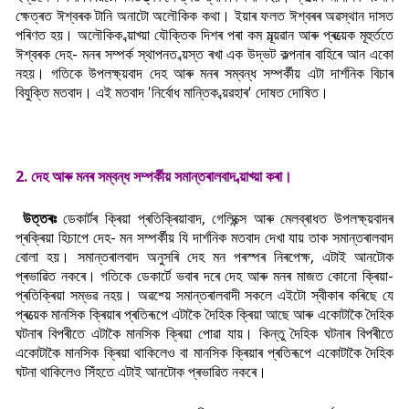
ক্ষেত্ৰত ঈশ্বৰক টানি অনাটো অলৌকিক কথা। ইয়াৰ ফলত ঈশ্বৰৰ অৱস্থান দাসত
পৰিণত হয়। অলৌকিক ব্য়াখ্য়া যৌক্তিক দিশৰ পৰা কম মূল্য়ৱান আৰু প্ৰত্য়েক মূহুৰ্ততে
ঈশ্বৰক দেহ- মনৰ সম্পৰ্ক স্থাপনত ব্য়স্ত ৰখা এক উদ্ভট কল্পনাৰ বাহিৰে আন একো
নহয়। গতিকে উপলক্ষ্য়বাদ দেহ আৰু মনৰ সম্বন্ধ সম্পৰ্কীয় এটা দাৰ্শনিক বিচাৰ
বিযুক্তি মতবাদ। এই মতবাদ 'নিৰ্বোধ মান্তিক ব্য়ৱহাৰ' দোষত দোষিত।
2. দেহ আৰু মনৰ সম্বন্ধ সম্পৰ্কীয় সমান্তৰালবাদ ব্য়াখ্য়া কৰা।
উত্তৰঃ
ডেকাৰ্টৰ ক্ৰিয়া প্ৰতিক্ৰিয়াবাদ, গেলিন্ক্সে আৰু মেলব্ৰাধত উপলক্ষ্য়বাদৰ
প্ৰক্ৰিয়া হিচাপে দেহ- মন সম্পৰ্কীয় যি দাৰ্শনিক মতবাদ দেখা যায় তাক সমান্তৰালবাদ
বোলা হয়। সমান্তৰালবাদ অনুসৰি দেহ মন পৰস্পৰ নিৰপেক্ষ, এটাই আনটোক
প্ৰভাৱিত নকৰে। গতিকে ডেকাৰ্টে ভবাৰ দৰে দেহ আৰু মনৰ মাজত কোনো ক্ৰিয়া-
প্ৰতিক্ৰিয়া সম্ভৱ নহয়। অৱশ্য়ে সমান্তৰালবাদী সকলে এইটো স্বীকাৰ কৰিছে যে
প্ৰত্য়েক মানসিক ক্ৰিয়াৰ প্ৰতিৰূপে এটাকৈ দৈহিক ক্ৰিয়া আছে আৰু একোটাকৈ দৈহিক
ঘটনাৰ বিপৰীতে এটাকৈ মানসিক ক্ৰিয়া পোৱা যায়। কিন্তু দৈহিক ঘটনাৰ বিপৰীতে
একোটাকৈ মানসিক ক্ৰিয়া থাকিলেও বা মানসিক ক্ৰিয়াৰ প্ৰতিৰূপে একোটাকৈ দৈহিক
ঘটনা থাকিলেও সিঁহতে এটাই আনটোক প্ৰভাৱিত নকৰে।