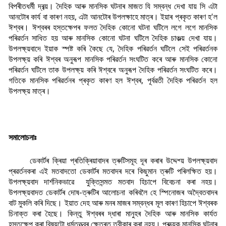
বিপৰীতধৰ্মী দ্ৰব্য়। দৈহিক আৰু মানসিক ঘটনাৰ মাজত যি সম্বন্ধ দেখা যায় সি এটা
আনটোৰ কাৰ্য বা কাৰণ নহয়, এটা আনটোৰ উপলক্ষাহে মাত্ৰ। ইয়াৰ প্ৰকৃত কাৰণ হ'ল
ঈশ্বৰ। ঈশ্বৰৰ হস্তক্ষেপৰ ফলত দৈহিক কোনো ঘটনা ঘটিলে লগে লগে মানসিক
পৰিৱৰ্তন সাধিত হয় আৰু মানসিক কোনো ঘটনা ঘটিলে দৈহিক চাঞ্চল্য় দেখা যায়।
উপলক্ষ্য়বাদে ইয়াক স্পষ্ট কৰি কৈছে যে, দৈহিক পৰিৱৰ্তন ঘটিলে সেই পৰিৱৰ্তনক
উপলক্ষ্য় কৰি ঈশ্বৰ অনুৰূপ মানসিক পৰিৱৰ্তন সংঘটিত কৰে আৰু মানসিক কোনো
পৰিৱৰ্তন ঘটিলে তাক উপলক্ষ্য় কৰি ঈশ্বৰে অনুৰূপ দৈহিক পৰিৱৰ্তন সংঘটিত কৰে।
গতিকে মানসিক পৰিৱৰ্তনৰ প্ৰকৃত কাৰণ হল ঈশ্বৰ, পূৰ্বৱতী দৈহিক পৰিৱৰ্তন হল
উপলক্ষ্য় মাত্ৰ।
সমালোচনাঃ
ডেকাৰ্টৰ ক্ৰিয়া প্ৰতিক্ৰিয়াবাদৰ ত্ৰুটিসমূহ দূৰ কৰাৰ উদ্দেশ্য় উপলক্ষ্য়বাদ
প্ৰৱৰ্তনকৰা এই মতবাদতো ডেকাৰ্টৰ মতবাদৰ দৰে কিছুমান ত্ৰুটি পৰিলক্ষিত হয়।
উপলক্ষ্য়বাদ দাৰ্শনিকভাৱে যুক্তিসন্মত মতবাদ হিচাপে বিবেচনা কৰা নহয়।
উপলক্ষ্য়বাদত ডেকাৰ্টৰ দোষ-ত্ৰুটিৰ আলোচনা কৰিবলৈ হে স্পিনোজৰ অদ্বৈতবাদৰ
বাট মুকলি কৰি দিছে। ইয়াত দেহ আৰু মনৰ মাজৰ সম্বন্ধৰ মূল কাৰণ হিচাপে ঈশ্বৰক
চিনাক্ত কৰা হৈছে। কিন্তু ঈশ্বৰৰ দ্ধাৰা মানুহৰ দৈহিক আৰু মানসিক কাৰ্যত
হস্তক্ষেপ কৰা বিষয়টো ধৰ্মতত্ত্বৰ ক্ষেত্ৰত ত্বীকাৰ কৰা নহয়। প্ৰত্য়েক মানসিক ঘটনাৰ