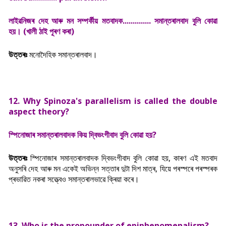
লাইৱনিজৰ দেহ আৰু মন সম্পৰ্কীয় মতবাদক.............. সমান্তৰালবাদ বুলি কোৱা
হয়। (খালী ঠাই পূৰণ কৰা)
উত্তৰঃ
মনোদৈহিক সমান্তৰালবাদ।
12. Why Spinoza's parallelism is called the double
aspect theory?
স্পিনোজাৰ সমান্তৰালবাদক কিয় দ্বিভংগীবাদ বুলি কোৱা হয়?
উত্তৰঃ
স্পিনোজাৰ সমান্তৰালবাদক দ্বিভংগীবাদ বুলি কোৱা হয়, কাৰণ এই মতবাদ
অনুসৰি দেহ আৰু মন একেই অভিন্ন সত্তাৰ দুটা দিশ মাত্ৰ, যিয়ে পৰস্পৰে পৰস্পৰক
প্ৰভাৱিত নকৰা সত্ত্বেও সমান্তৰালভাৱে ক্ৰিয়া কৰে।
13. Who is the propounder of epiphenomenalism?