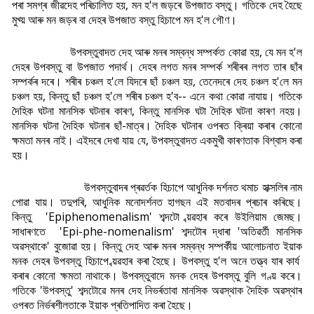
পৰা সমগ্ৰ জীৱদেহ পৰিচালিত হয়, মন হ'ল জড়ৰে উপজাত বস্তু। গতিকে দেহ হৈছে
মুখ্য় আৰু মন জড়ৰ বা দেহৰ উপজাত বস্তু হিচাপে মন হ'ল গৌণ।
উপবস্তুবাদত দেহ আৰু মনৰ সম্বন্ধ সম্পৰ্কত কোৱা হয়, যে মন হ'ল
দেহৰ উপবস্তু বা উপজাত পদাৰ্থ। দেহৰ লগত মনৰ সম্পৰ্ক শৰীৰৰ লগত তাৰ ছাঁৰ
সম্পৰ্কৰ দৰে। শৰীৰ চঞ্চল হ'লে যিদৰে ছাঁ চঞ্চল হয়, তেনেদৰে দেহ চঞ্চল হ'লে মন
চঞ্চল হয়, কিন্তু ছাঁ চঞ্চল হ'লে শৰীৰ চঞ্চল হ'ব-- এনে কথা কোৱা নাযায়। গতিকে
দৈহিক ঘটনা মানসিক ঘটনাৰ কাৰণ, কিন্তু মানসিক ঘটা দৈহিক ঘটনা কাৰণ নহয়।
মানসিক ঘটনা দৈহিক ঘটনাৰ ছাঁ-মাত্ৰ। দৈহিক ঘটনাৰ ওপৰত ক্ৰিয়া কৰাৰ কোনো
ক্ষমতা মনৰ নাই। এইদৰে দেখা যায় যে, উপবস্তুবাদত একমুখী কাৰণতাক বিশ্বাস কৰা
হয়।
উপবস্তুবাদৰ প্ৰৱৰ্তক হিচাপে আধুনিক দৰ্শনত থমাচ হাক্সলিৰ নাম
পোৱা যায়। তদুপৰি, আধুনিক মনোদৰ্শনত হাগছন এই মতবাদৰ প্ৰচাৰ কৰিছে।
কিন্তু 'Epiphenomenalism' শব্দটো ব্য়ৱহাৰ কৰে উইলিয়াম জেমছ।
সাধাৰণতে 'Epi-phe-nomenalism' শব্দটোৰ দ্ধাৰা 'অতিৱৰ্তী মানসিক
অৱস্থাকে' বুজোৱা হয়। কিন্তু দেহ আৰু মনৰ সম্বন্ধ সম্পৰ্কীয় আলোচনাত ইয়াক
মনক দেহৰ উপবস্তু হিচাপে ব্য়ৱহাৰ কৰা হৈছে। উপবস্তু হ'ল অনে তত্ত্ব যাৰ কাৰ্য
কৰাৰ কোনো ক্ষমতা নাথাকে। উপবস্তুবাদে মনক দেহৰ উপবস্তু বুলি গণ্য় কৰে।
গতিকে 'উপবস্তু' শব্দটোৱে মনৰ দেহ নিভৰ্ৰতাবা মানসিক অৱস্থাক দৈহিক অৱস্থাৰ
ওপৰত নিৰ্ভৰশীলতাকে ইয়াক প্ৰতিপাদিত কৰা হৈছে।