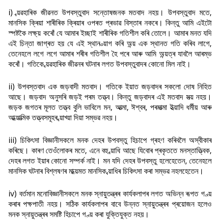
i) ব্য়ৱহাৰিক জীৱনত উপবস্তুবাদ সন্তোষজনক মতবাদ নহয়। উপবস্তুবাদ মতে,
মানসিক ক্ৰিয়া শাৰীৰিক ক্ৰিয়াৰ ওপৰত প্ৰভাৱ বিস্তাৰ নকৰে। কিন্তু আমি এইটো
স্পষ্টকৈ লক্ষ্য় কৰোঁ যে আমাৰ ইচ্ছাই শাৰীৰিক গতিশীল কৰি তোলে। আমাৰ মনত যদি
এই চিন্তা জাগ্ৰত হয় যে এই স্থান ত্য়াগ কৰি অন্য় এক স্থানত গতি কৰিব লাগে,
তেনেহলে লগে লগে আমাৰ শৰীৰ গতিশীল হৈ পৰে আৰু আমি অন্য়ত্ৰ যাবলৈ আৰম্ভ
কৰোঁ। গতিকে ব্য়ৱহাৰিক জীৱনৰ ঘটনাৰ লগত উপবস্তুবাদৰ কোনো মিল নাই।
ii) উপবস্তবাদ এক জড়বাদী মতবাদ। গতিকে ইয়াত জড়বাদৰ সকলো দোষ নিহিত
আছে। জড়বাদ অনুসৰি জড়ই পৰম তত্ত্ব। কিন্তু জড়বাদৰ এই মতবাদ সত্য় নহয়।
জড়ক জগতৰ মূলত তত্ত্ব বুলি ভাবিলে মন, আত্মা, ঈশ্বৰ, পৰমাত্মা ইত্য়াদি ধৰ্মীয় আৰু
আধ্য়াত্মিক তত্ত্বসমূহৰ ব্য়াখ্য়া দিয়া সম্ভৱ নহয়।
iii) চিকিৎসা বিজ্ঞানীসকলে মনক দেহৰ উপবস্তু হিচাপে গ্ৰহণ কৰিবলৈ অস্বীকাৰ
কৰিছে। কাৰণ তেওঁলোকৰ মতে, এনে বহু ব্য়াধি আছে যিবোৰ প্ৰকৃততে মনস্তাত্ত্বিক,
দেহৰ লগত ইয়াৰ কোনো সম্পৰ্ক নাই। মন যদি দেহৰ উপবস্তু হলেহেতেন, তেনেহলে
মানসিক ঘটনাৰ বিশ্লষণৰ মাধ্য়মত মানসিক ব্য়াধিৰ চিকিৎসা কৰা সম্ভৱ নহলহেতেন।
iv) বৰ্তমান মনোবিজ্ঞানীসকলে মনক স্নায়ুতন্ত্ৰৰ কাৰ্যকলাপৰ লগত অভিন্ন ৰূপত গণ্য়
কৰাৰ পক্ষপাতী নহয়। সঠিক কাৰ্যকলাপৰ বাবে উন্নত স্নায়ুতন্ত্ৰৰ প্ৰয়োজন হলেও
মনক স্নায়ুতন্ত্ৰৰ সমষ্টি হিচাপে গণ্য় কৰা যুক্তিযুক্ত নহয়।